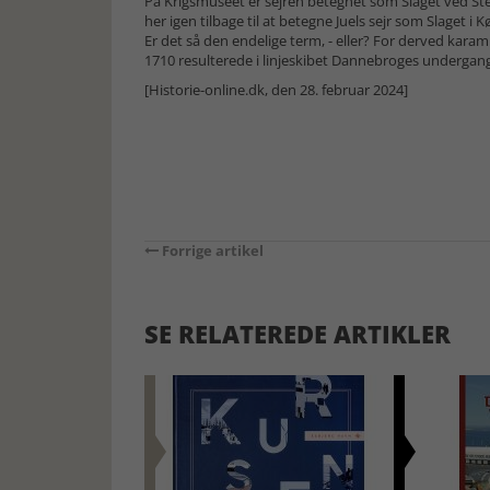
På Krigsmuseet er sejren betegnet som Slaget ved Ste
her igen tilbage til at betegne Juels sejr som Slaget i 
Er det så den endelige term, - eller? For derved kar
1710 resulterede i linjeskibet Dannebroges undergan
[Historie-online.dk, den 28. februar 2024]
Forrige artikel
SE RELATEREDE ARTIKLER