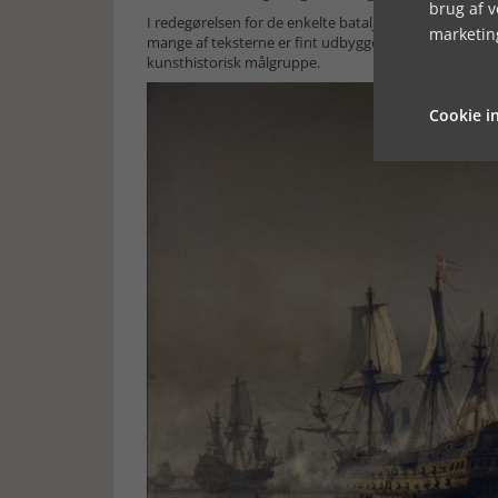
brug af 
I redegørelsen for de enkelte bataljer og sammenhæng
marketin
mange af teksterne er fint udbygget med tangenter og 
kunsthistorisk målgruppe.
Cookie in