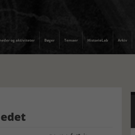
eder og aktiviteter
Bøger
Temaer
HistorieLab
Arkiv
ledet