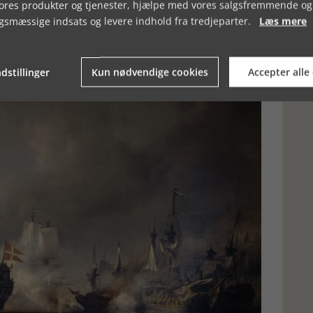
vores produkter og tjenester, hjælpe med vores salgsfremmende og
e vil langt de fleste interesserede kunne hænge på, idet
gsmæssige indsats og levere indhold fra tredjeparter.
Læs mere
dramatiske episoder, der også vil tiltale en bred historisk og
dstillinger
Kun nødvendige cookies
Accepter alle