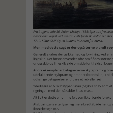
Fra bogens side 36. Anton Melbye 1855: Episode fra søsl
benævnes Slaget ved Stevns. Dels fordi skuepladsen ikke r
1710. Kilde: SMK Open.Statens Museum for Kunst.
Men med dette sagt er der også torne blandt ro
Generelt skabes der usikkerhed og forvirring ved en 
linjeskib. Det første anvendes ofte om flådes størst
orlogsskib og linjeskib side om side for til sidst i bog
Andre eksempler er betegnelserne skytspram og brænd
udelukkende stykpram og brander (brandskib). Enkelt
udførlige betegnelser end bare et reb eller sejl.
Yderligere er fx skibstypen Snau (og ikke snav som et
rigningen med den såkaldte Snau-mast.
Alt i alt er dette er for mig fejl, somikke burde forek
Afslutningsvis efterlyser jeg mere bredt (både her og a
ikoniske sejr 1677.