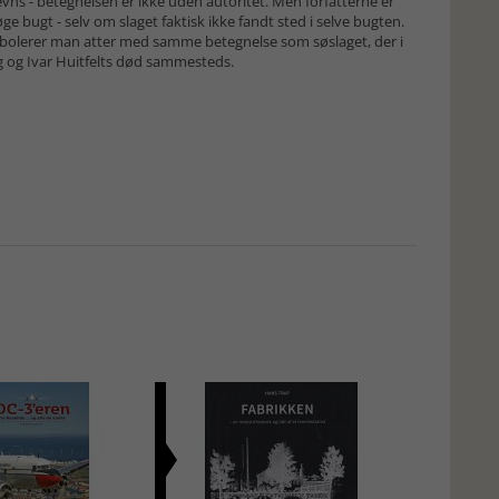
vns - betegnelsen er ikke uden autoritet. Men forfatterne er
Køge bugt - selv om slaget faktisk ikke fandt sted i selve bugten.
ambolerer man atter med samme betegnelse som søslaget, der i
g og Ivar Huitfelts død sammesteds.