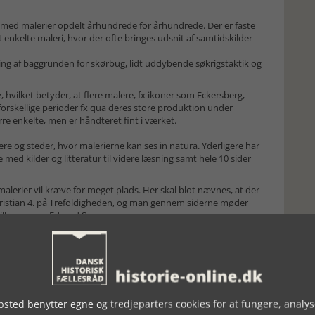
g med malerier opdelt århundrede for århundrede. Der er faste
enkelte maleri, hvor der ofte bringes udsnit af samtidskilder
laring af baggrunden for skørbug, lidt uddybende søkrigstaktik og
vilket betyder, at flere malere, fx ikoner som Eckersberg,
orskellige perioder fx qua deres store produktion under
e enkelte, men er håndteret fint i værket.
tnere og steder, hvor malerierne kan ses in natura. Yderligere har
 med kilder og litteratur til videre læsning samt hele 10 sider
malerier vil kræve for meget plads. Her skal blot nævnes, at der
hristian 4. på Trefoldigheden, og man gennem siderne møder
 Willemoes og Eduard Suenson.
 fin udlægning af den historiske ramme
nes baggrund som det maritime maleris funktion i
ntikken. Hertil kommer fine analyser i form af små
forbindelse med fx sted- og tidfæstelse af motiverne. Her vil
at stå af på grund af manglende baggrundsviden, men dette
sted benytter egne og tredjeparters cookies for at fungere, analys
bestemt interessere viderekommende.