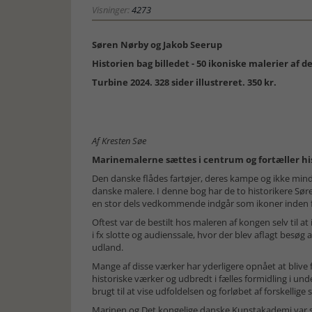
Visninger:
4273
Søren Nørby og Jakob Seerup
Historien bag billedet - 50 ikoniske malerier af 
Turbine 2024. 328 sider illustreret. 350 kr.
Af Kresten Søe
Marinemalerne sættes i centrum og fortæller hi
Den danske flådes fartøjer, deres kampe og ikke mi
danske malere. I denne bog har de to historikere Søre
en stor dels vedkommende indgår som ikoner inden 
Oftest var de bestilt hos maleren af kongen selv til a
i fx slotte og audienssale, hvor der blev aflagt besø
udland.
Mange af disse værker har yderligere opnået at blive fo
historiske værker og udbredt i fælles formidling i un
brugt til at vise udfoldelsen og forløbet af forskellige s
Marinen og Det kongelige danske Kunstakademi var s