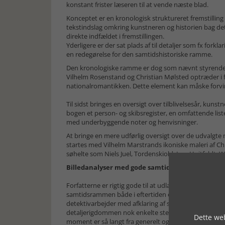
konstant frister læseren til at vende næste blad.
Konceptet er en kronologisk struktureret fremstillin
tekstindslag omkring kunstneren og historien bag det 
direkte indfældet i fremstillingen.
Yderligere er der sat plads af til detaljer som fx fork
en redegørelse for den samtidshistoriske ramme.
Den kronologiske ramme er dog som nævnt styrende, h
Vilhelm Rosenstand og Christian Mølsted optræder i f
nationalromantikken. Dette element kan måske forvirr
Til sidst bringes en oversigt over tilblivelsesår, kuns
bogen et person- og skibsregister, en omfattende liste
med underbyggende noter og henvisninger.
At bringe en mere udførlig oversigt over de udvalgte 
startes med Vilhelm Marstrands ikoniske maleri af C
søhelte som Niels Juel, Tordenskiold, Ivar Huitfeldt,
Billedanalyser med gode samtidsperspektiver og
Forfatterne er rigtig gode til at udlægge såvel maler
samtidsrammen både i eftertiden og i fx nationalroma
detektivarbejder med afklaring af skibenes navne og i 
detaljerigdommen nok enkelte steder få enkelte til 
Dette web
moment er så langt fra generelt og vil til gengæld 