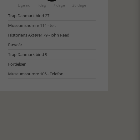
Lige nu
I dag
7 dage
28 dage
Trap Danmark bind 27
Museumsnumre 114 - telt
Historiens Aktører 79 - John Reed
Ræveår
Trap Danmark bind 9
Fortielsen
Museumsnumre 105 - Telefon