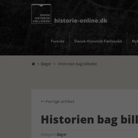
Forside
Dansk Historisk Fællesråd
Nyh
Bøger
Historien bag billedet


Forrige artikel
Historien bag bil
Kategori:
Bøger