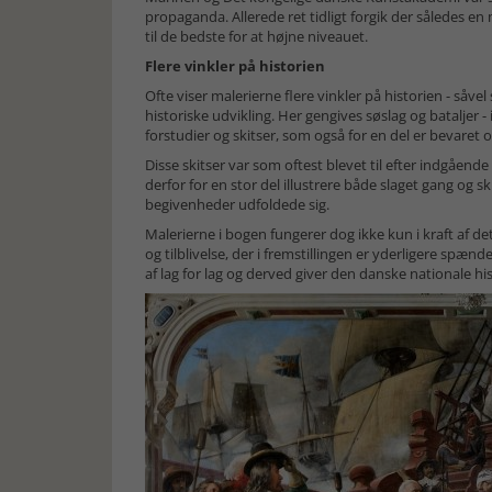
propaganda. Allerede ret tidligt forgik der således 
til de bedste for at højne niveauet.
Flere vinkler på historien
Ofte viser malerierne flere vinkler på historien - såv
historiske udvikling. Her gengives søslag og bataljer 
forstudier og skitser, som også for en del er bevaret 
Disse skitser var som oftest blevet til efter indgående
derfor for en stor del illustrere både slaget gang og 
begivenheder udfoldede sig.
Malerierne i bogen fungerer dog ikke kun i kraft af d
og tilblivelse, der i fremstillingen er yderligere spæn
af lag for lag og derved giver den danske nationale hi