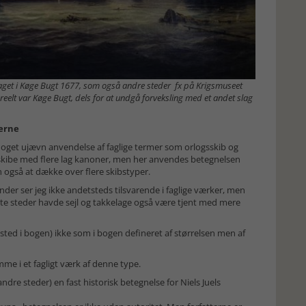
aget i Køge Bugt 1677, som også andre steder fx på Krigsmuseet
eelt var Køge Bugt, dels for at undgå forveksling med et andet slag
serne
noget ujævn anvendelse af faglige termer som orlogsskib og
e skibe med flere lag kanoner, men her anvendes betegnelsen
en også at dække over flere skibstyper.
er ser jeg ikke andetsteds tilsvarende i faglige værker, men
e steder havde sejl og takkelage også være tjent med mere
 sted i bogen) ikke som i bogen defineret af størrelsen men af
omme i et fagligt værk af denne type.
ndre steder) en fast historisk betegnelse for Niels Juels