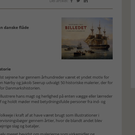
Del artikel:



den danske flåde
storie
ndst sejrene har gennem århundreder været et yndet motiv for
n Nørby og Jakob Seerup udvalgt 50 historiske malerier, der for
for Danmarkshistorien.
t illustrere hans magt og herlighed på enten vægge eller lærreder
g af og holdt møder med betydningsfulde personer fra ind- og
lkeeje i kraft af at have været brugt som illustrationer i
dervisningsbøger gennem årtier, hvor de blandt andet blev
ejrrige slag og bataljer.
elv meget bevidst om malerierne som virkemidler og