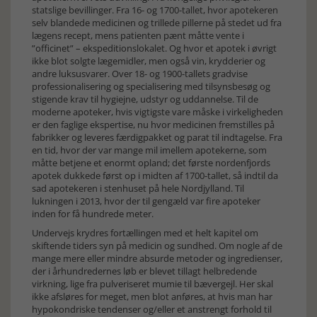
statslige bevillinger. Fra 16- og 1700-tallet, hvor apotekeren
selv blandede medicinen og trillede pillerne på stedet ud fra
lægens recept, mens patienten pænt måtte vente i
”officinet” – ekspeditionslokalet. Og hvor et apotek i øvrigt
ikke blot solgte lægemidler, men også vin, krydderier og
andre luksusvarer. Over 18- og 1900-tallets gradvise
professionalisering og specialisering med tilsynsbesøg og
stigende krav til hygiejne, udstyr og uddannelse. Til de
moderne apoteker, hvis vigtigste vare måske i virkeligheden
er den faglige ekspertise, nu hvor medicinen fremstilles på
fabrikker og leveres færdigpakket og parat til indtagelse. Fra
en tid, hvor der var mange mil imellem apotekerne, som
måtte betjene et enormt opland; det første nordenfjords
apotek dukkede først op i midten af 1700-tallet, så indtil da
sad apotekeren i stenhuset på hele Nordjylland. Til
lukningen i 2013, hvor der til gengæld var fire apoteker
inden for få hundrede meter.
Undervejs krydres fortællingen med et helt kapitel om
skiftende tiders syn på medicin og sundhed. Om nogle af de
mange mere eller mindre absurde metoder og ingredienser,
der i århundredernes løb er blevet tillagt helbredende
virkning, lige fra pulveriseret mumie til bævergejl. Her skal
ikke afsløres for meget, men blot anføres, at hvis man har
hypokondriske tendenser og/eller et anstrengt forhold til