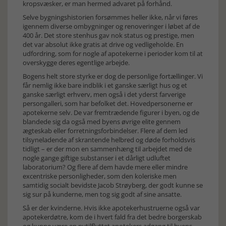
kropsvæsker, er man hermed advaret på forhånd.
Selve bygningshistorien forsømmes heller ikke, når vi føres
igennem diverse ombygninger og renoveringer i løbet af de
400 år. Det store stenhus gav nok status og prestige, men
det var absolut ikke gratis at drive og vedligeholde. En
udfordring, som for nogle af apotekerne i perioder kom til at
overskygge deres egentlige arbejde.
Bogens helt store styrke er dog de personlige fortællinger. Vi
får nemlig ikke bare indblik i et ganske særligt hus og et
ganske særligt erhverv, men også i det yderst farverige
persongalleri, som har befolket det. Hovedpersonerne er
apotekerne selv. De var fremtrædende figurer i byen, og de
blandede sig da også med byens øvrige elite gennem
ægteskab eller forretningsforbindelser. Flere af dem led
tilsyneladende af skrantende helbred og døde forholdsvis
tidligt – er der mon en sammenhæng til arbejdet med de
nogle gange giftige substanser i et dårligt udluftet
laboratorium? Og flere af dem havde mere eller mindre
excentriske personligheder, som den koleriske men
samtidig socialt bevidste Jacob Strøyberg, der godt kunne se
sig sur på kunderne, men tog sig godt af sine ansatte.
Så er der kvinderne. Hvis ikke apotekerhustruerne også var
apotekerdøtre, kom de i hvert fald fra det bedre borgerskab