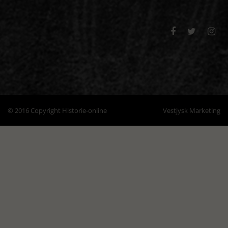



© 2016 Copyright Historie-online
Vestjysk Marketing