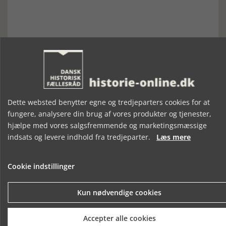
Forrige artikel
SE RELATEREDE ARTIKLER
Dette websted benytter egne og tredjeparters cookies for at
fungere, analysere din brug af vores produkter og tjenester,
hjælpe med vores salgsfremmende og marketingsmæssige
indsats og levere indhold fra tredjeparter.
Læs mere
PIGTRÅD, POP
DET VAR
HOVEDSTADSMETROPO
OG
FLICKORNA FRA
– DEN DANSKE
Cookie indstillinger
STRØMPEBALLER
SVERIGE
BYREGION
PÅ LANGELAND
Kun nødvendige cookies
Accepter alle cookies