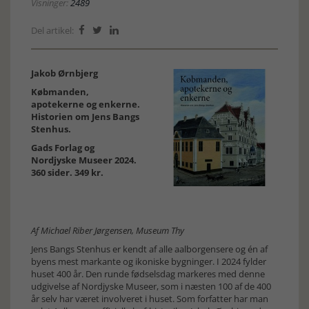
Visninger:
2489
Del artikel:



Jakob Ørnbjerg
Købmanden,
apotekerne og enkerne.
Historien om Jens Bangs
Stenhus.
Gads Forlag og
Nordjyske Museer 2024.
360 sider. 349 kr.
Af Michael Riber Jørgensen, Museum Thy
Jens Bangs Stenhus er kendt af alle aalborgensere og én af
byens mest markante og ikoniske bygninger. I 2024 fylder
huset 400 år. Den runde fødselsdag markeres med denne
udgivelse af Nordjyske Museer, som i næsten 100 af de 400
år selv har været involveret i huset. Som forfatter har man