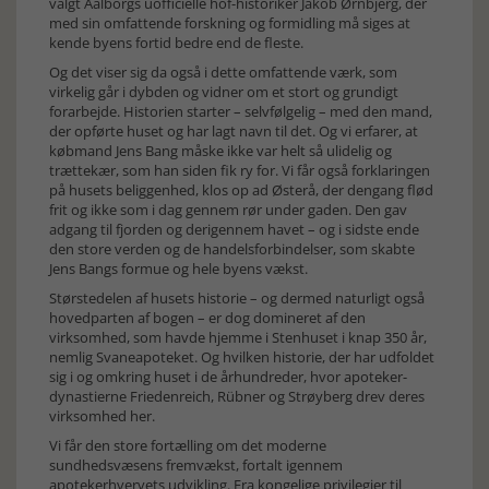
valgt Aalborgs uofficielle hof-historiker Jakob Ørnbjerg, der
med sin omfattende forskning og formidling må siges at
kende byens fortid bedre end de fleste.
Og det viser sig da også i dette omfattende værk, som
virkelig går i dybden og vidner om et stort og grundigt
forarbejde. Historien starter – selvfølgelig – med den mand,
der opførte huset og har lagt navn til det. Og vi erfarer, at
købmand Jens Bang måske ikke var helt så ulidelig og
trættekær, som han siden fik ry for. Vi får også forklaringen
på husets beliggenhed, klos op ad Østerå, der dengang flød
frit og ikke som i dag gennem rør under gaden. Den gav
adgang til fjorden og derigennem havet – og i sidste ende
den store verden og de handelsforbindelser, som skabte
Jens Bangs formue og hele byens vækst.
Størstedelen af husets historie – og dermed naturligt også
hovedparten af bogen – er dog domineret af den
virksomhed, som havde hjemme i Stenhuset i knap 350 år,
nemlig Svaneapoteket. Og hvilken historie, der har udfoldet
sig i og omkring huset i de århundreder, hvor apoteker-
dynastierne Friedenreich, Rübner og Strøyberg drev deres
virksomhed her.
Vi får den store fortælling om det moderne
sundhedsvæsens fremvækst, fortalt igennem
apotekerhvervets udvikling. Fra kongelige privilegier til