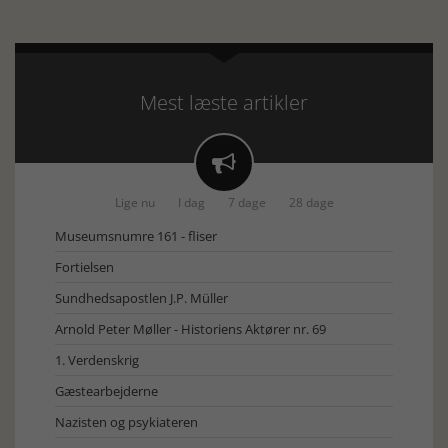
Mest læste artikler

Lige nu
I dag
7 dage
28 dage
Museumsnumre 161 - fliser
Fortielsen
Sundhedsapostlen J.P. Müller
Arnold Peter Møller - Historiens Aktører nr. 69
1. Verdenskrig
Gæstearbejderne
Nazisten og psykiateren