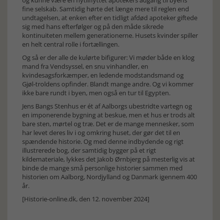
og kunne være en nytilflyttet apotekers adgang til byens
fine selskab. Samtidig hørte det længe mere til reglen end
undtagelsen, at enken efter en tidligt afdød apoteker giftede
sig med hans efterfølger og på den måde sikrede
kontinuiteten mellem generationerne. Husets kvinder spiller
en helt central rolle i fortællingen.
Og så er der alle de kulørte bifigurer: Vi møder både en klog
mand fra Vendsyssel, en snu vinhandler, en
kvindesagsforkæmper, en ledende modstandsmand og
Gjøl-troldens opfinder. Blandt mange andre. Og vi kommer
ikke bare rundt i byen, men også en tur til Egypten.
Jens Bangs Stenhus er ét af Aalborgs ubestridte vartegn og
en imponerende bygning at beskue, men et hus er trods alt
bare sten, mørtel og træ. Det er de mange mennesker, som
har levet deres liv i og omkring huset, der gør det til en
spændende historie. Og med denne indbydende og rigt
illustrerede bog, der samtidig bygger på et rigt
kildemateriale, lykkes det Jakob Ørnbjerg på mesterlig vis at
binde de mange små personlige historier sammen med
historien om Aalborg, Nordjylland og Danmark igennem 400
år.
[Historie-online.dk, den 12. november 2024]