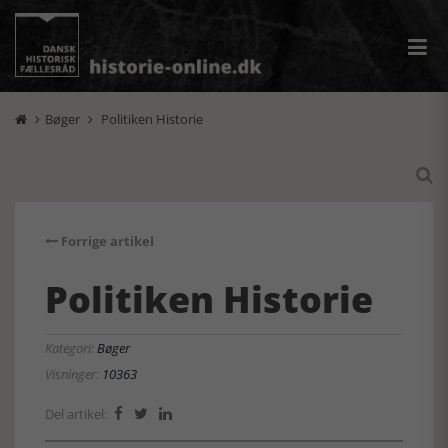
Bøger
Politiken Historie



Forrige artikel
Politiken Historie
Kategori:
Bøger
Visninger:
10363
Del artikel:


