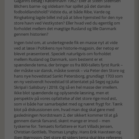
Gagarins besøg i København 1962? Eller at Steen Steensen
Blichers barne- og oldebarn har spillet på det danske
fodboldlandshold? Vidste du, at både Ribe, Varde og
Ringkøbing lagde billet ind på at blive hjemsted for den nye
store havn ved Vestkysten? Eller hvad ved du egentlig om
forholdet mellem det mægtige Rusland og lille Danmark
gennem historien?
Ingen tvivl om, at undertegnede fik en masse nyt at vide
ved at læse i Poltikens nye historie-magasin, der netop er
blevet præsenteret. Specielt naturligvis om forholdet
mellem Rusland og Danmark, som bestemt er et
spændende tema, der bringer os fra 800-tallets fyrst Rurik –
der måske var dansk, måske svensk – via Peter den Store og
hans nye hovedstad Sankt Petersborg, grundlagt 1703 som
en ny vestvendt hovedstad til attentatet på Segej og Julia
Skripal i Salisbury i 2018. Og så en hel masse der imellem.
Ikke blot spændende og oplysende læsning, men et
perspektiv på vores opfattelse af det store rige mod øst,
som vi både har samarbejdet med og næret frygt for. Tænk
blot på diskussionen om, hvad man dog skal gøre med
gasledningen Nordstream 2, der sikkert kommer til at gå
gennem dansk farvand, skønt mange er imod – men
tyskerne for. Temaets forfattere er Kurt Villads Jensen,
Christian Gottlieb, Thomas Lyngby, Hans Erik Havsteen og
Iben Bjørnsson. Det store 40 siders tema skal ikke refereres