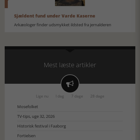
Sjældent fund under Varde Kaserne
Arkæologer finder udsmykket ildsted fra jernalderen
Mest læste artikler

Lige nu
I dag
7 dage
28 dage
Mosefolket
TV-tips, uge 32, 2026
Historisk festival i Faaborg
Fortielsen