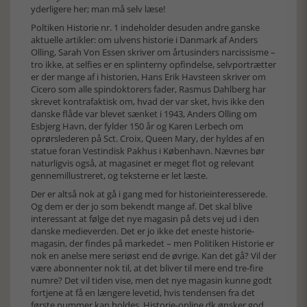
yderligere her; man må selv læse!
Poltiken Historie nr. 1 indeholder desuden andre ganske
aktuelle artikler: om ulvens historie i Danmark af Anders
Olling, Sarah Von Essen skriver om årtusinders narcissisme –
tro ikke, at selfies er en splinterny opfindelse, selvportrætter
er der mange af i historien, Hans Erik Havsteen skriver om
Cicero som alle spindoktorers fader, Rasmus Dahlberg har
skrevet kontrafaktisk om, hvad der var sket, hvis ikke den
danske flåde var blevet sænket i 1943, Anders Olling om
Esbjerg Havn, der fylder 150 år og Karen Lerbech om
oprørslederen på Sct. Croix, Queen Mary, der hyldes af en
statue foran Vestindisk Pakhus i København. Nævnes bør
naturligvis også, at magasinet er meget flot og relevant
gennemillustreret, og teksterne er let læste.
Der er altså nok at gå i gang med for historieinteresserede.
Og dem er der jo som bekendt mange af. Det skal blive
interessant at følge det nye magasin på dets vej ud i den
danske medieverden. Det er jo ikke det eneste historie-
magasin, der findes på markedet – men Politiken Historie er
nok en anelse mere seriøst end de øvrige. Kan det gå? Vil der
være abonnenter nok til, at det bliver til mere end tre-fire
numre? Det vil tiden vise, men det nye magasin kunne godt
fortjene at få en længere levetid, hvis tendensen fra det
første nummer kan holdes. Historie-online.dk ønsker god