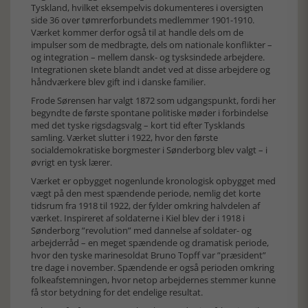
Tyskland, hvilket eksempelvis dokumenteres i oversigten
side 36 over tømrerforbundets medlemmer 1901-1910.
Værket kommer derfor også til at handle dels om de
impulser som de medbragte, dels om nationale konflikter –
og integration – mellem dansk- og tysksindede arbejdere.
Integrationen skete blandt andet ved at disse arbejdere og
håndværkere blev gift ind i danske familier.
Frode Sørensen har valgt 1872 som udgangspunkt, fordi her
begyndte de første spontane politiske møder i forbindelse
med det tyske rigsdagsvalg – kort tid efter Tysklands
samling. Værket slutter i 1922, hvor den første
socialdemokratiske borgmester i Sønderborg blev valgt – i
øvrigt en tysk lærer.
Værket er opbygget nogenlunde kronologisk opbygget med
vægt på den mest spændende periode, nemlig det korte
tidsrum fra 1918 til 1922, der fylder omkring halvdelen af
værket. Inspireret af soldaterne i Kiel blev der i 1918 i
Sønderborg ”revolution” med dannelse af soldater- og
arbejderråd – en meget spændende og dramatisk periode,
hvor den tyske marinesoldat Bruno Topff var ”præsident”
tre dage i november. Spændende er også perioden omkring
folkeafstemningen, hvor netop arbejdernes stemmer kunne
få stor betydning for det endelige resultat.