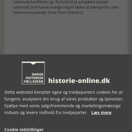
nationale konflikter og i forhold til at arbejdere uanset
nationalt sind havde mange ting til fælles at kæmpe for i den
beskrevne periode. Vi ser frem til bind 2!
Forrige artikel
SE RELATEREDE ARTIKLER
Dette websted benytter egne og tredjeparters cookies for at
fungere, analysere din brug af vores produkter og tjenester,
hjælpe med vores salgsfremmende og marketingsmæssige
indsats og levere indhold fra tredjeparter.
Læs mere
JELLING,
UDEN MAD OG
ET BARNEMORD
SOMMEREN
DRIKKE
I THY – EN
1861
KRIMINALHISTORIE
Cookie indstillinger
FRA 1700-TALLET