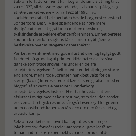
Selv om forfatteren nemt kan begrunde sin afslutning til at
være 1922, vil det være spændende, hvis han vil påtage sig
at føre værket videre – fx fra 1922 til 1998, hvor
socialdemokratiet hele perioden havde borgmesterposten i
Sønderborg. Det vil være spændende at høre mere
dybtgående om integrationen mellem danske og
tysksindende arbejdere efter genforeningen. Emnet berøres
sporadisk, men kan sagtens tåle en mere dybtgående
beskrivelse over et længere tidsperspektiv.
Værket er velskrevet med gode illustrationer og fagligt godt
funderet på grundlag af primært kildemateriale fra såvel
danske som tyske arkiver, herunder en del fra
arbejderbevægelsen. Enkelte steder er detaljeringen større
end andre, men Frode Sørensen har klogt valgt for de
særligt (lokalt) interesserede at lave et særligt afsnit med en
biografi af 42 centrale personer i Sønderborg
arbejderbevægelses historie. Hvert af hovedafsnittene
afsluttes i øvrigt med et kort resume, som desuden samlet
er oversat til et tysk resume, så også læsere syd for grænsen
uden danskkundskaber kan få viden om den fælles tid og
arbejderkamp.
Selv om værket som nævnt kan opfattes som meget
lokalhistorisk, formår Frode Sørensen alligevel at få sat
temaet ind i et større perspektiv, både i forhold til de