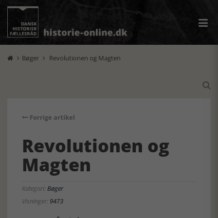
Bøger
Revolutionen og Magten



Forrige artikel
Revolutionen og
Magten
Kategori:
Bøger
Visninger:
9473