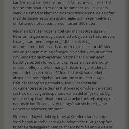
karriere også studeret historie på Århus Universitet. Ud af
denne kombination er der nu kommet et ca. 200-siders
værk, dels med et klart socialdemokratisk emne, dels udført
med de basale historiske grundregler som eksempelvis et
omfattende noteapparat med næsten 300 noter.
Når man først ser bogens titel kan man spørge sig selv:
Hvorfor nu igen en udgivelse med arbejdernes historie, som
i mange sammenhænge er godt beskrevet og
dokumenteret både landshistorisk og lokalhistorisk? Men
ved en gennemlæsning af bogen bliver det klart, at værket
om Sønderborg-arbejdernes historie har sin helt egen
berettigelse. Set i forhold til lokalhistorien i Sønderborg-
området tilføjer værket mange brikker, nogle steder på et
yderst detaljeret niveau. Så lokalhistorisk har værket
absolut sin berettigelse. Det samme er imidlertid også
tilfældet i et større perspektiv, idet vi her også får
dokumenteret arbejdernes historie i et område, der i stort
set hele den valgte tidsperiode var en del af Tyskland. Og
det er netop i kombinationen af arbejdernes rejsning og de
nationale konflikter, at værket også har sin berettigelse
udover Sønderborg-området.
Efter nederlaget i 1864 og tabet af Sønderjylland var der
stort behov for arbejdere og håndværkere til at genopføre
krigens ødelæggelser. Mange af dem kom fra andre dele af