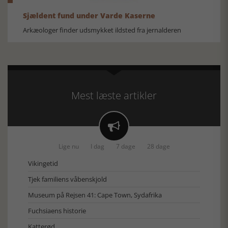
Sjældent fund under Varde Kaserne
Arkæologer finder udsmykket ildsted fra jernalderen
Mest læste artikler

Lige nu
I dag
7 dage
28 dage
Vikingetid
Tjek familiens våbenskjold
Museum på Rejsen 41: Cape Town, Sydafrika
Fuchsiaens historie
Katterød