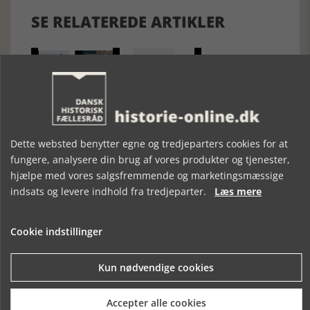
SE RELATEREDE ARTIKLER
TRAP DANMARK
ALBERT
NYT AKADEMISK
BIND 1 OG 2
FORLAG
Dette websted benytter egne og tredjeparters cookies for at
fungere, analysere din brug af vores produkter og tjenester,
hjælpe med vores salgsfremmende og marketingsmæssige
indsats og levere indhold fra tredjeparter.
Læs mere
Cookie indstillinger
Mosefolket
Kun nødvendige cookies
Den største samling af moselig i verden på Museum
Silkeborg Hovedgården
Accepter alle cookies