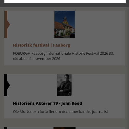
Historisk festival i Faaborg
FOBURGH Faaborg Internationale Historie Festival 2026 30.
oktober - 1. november 2026
Historiens Aktører 79 - John Reed
Ole Mortensøn fortæller om den amerikanske journalist