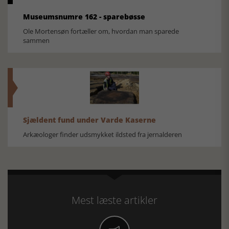
Museumsnumre 162 - sparebøsse
Ole Mortensøn fortæller om, hvordan man sparede
sammen
Sjældent fund under Varde Kaserne
Arkæologer finder udsmykket ildsted fra jernalderen
Mest læste artikler