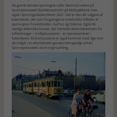
De gamle danske sporvogne ruller derimod videre på
Sporvejsmuseet Skjoldenæsholm på Midtsjælland, men
også i Sporvognskalenderen 2021. Det er den 49. udgave af
kalenderen, der som forgængerne indeholder billeder af
sporvogne i hovedstaden, Aarhus og Odense. Også de
særlige elektriske busser, der hentede deres kørestrøm fra
luftledninger – trolleybusserne – er repræsenteret i
kalenderen. Motorbusserne er også kommet med, lige som
de indgår i et efterhånden ganske betragteligt antal i
Sporvejsmuseets store vognsamling.