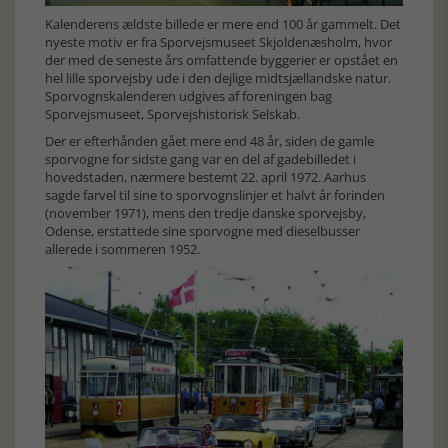
Kalenderens ældste billede er mere end 100 år gammelt. Det
nyeste motiv er fra Sporvejsmuseet Skjoldenæsholm, hvor
der med de seneste års omfattende byggerier er opstået en
hel lille sporvejsby ude i den dejlige midtsjællandske natur.
Sporvognskalenderen udgives af foreningen bag
Sporvejsmuseet, Sporvejshistorisk Selskab.
Der er efterhånden gået mere end 48 år, siden de gamle
sporvogne for sidste gang var en del af gadebilledet i
hovedstaden, nærmere bestemt 22. april 1972. Aarhus
sagde farvel til sine to sporvognslinjer et halvt år forinden
(november 1971), mens den tredje danske sporvejsby,
Odense, erstattede sine sporvogne med dieselbusser
allerede i sommeren 1952.