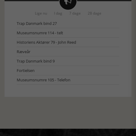

Lige nu
I dag
7 dage
28 dage
Trap Danmark bind 27
Museumsnumre 114 - telt
Historiens Aktører 79 - John Reed
Ræveår
Trap Danmark bind 9
Fortielsen
Museumsnumre 105 - Telefon