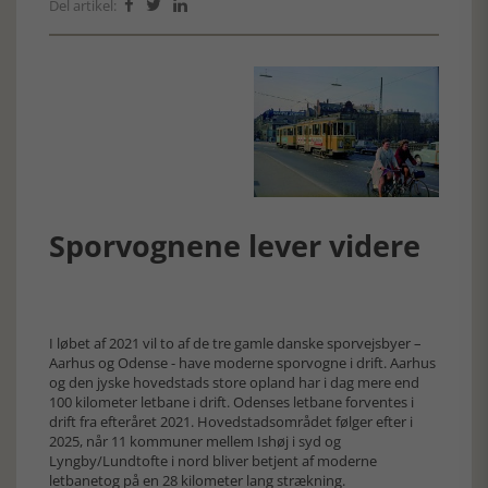
Del artikel:



Sporvognene lever videre
I løbet af 2021 vil to af de tre gamle danske sporvejsbyer –
Aarhus og Odense - have moderne sporvogne i drift. Aarhus
og den jyske hovedstads store opland har i dag mere end
100 kilometer letbane i drift. Odenses letbane forventes i
drift fra efteråret 2021. Hovedstadsområdet følger efter i
2025, når 11 kommuner mellem Ishøj i syd og
Lyngby/Lundtofte i nord bliver betjent af moderne
letbanetog på en 28 kilometer lang strækning.