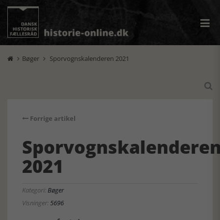
Bøger
Sporvognskalenderen 2021



Forrige artikel
Sporvognskalendere
2021
Kategori:
Bøger
Visninger:
5696