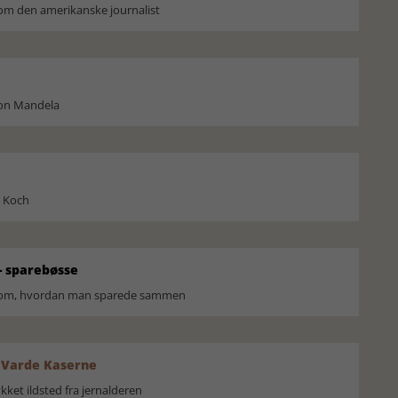
om den amerikanske journalist
son Mandela
l Koch
 sparebøsse
r om, hvordan man sparede sammen
 Varde Kaserne
ket ildsted fra jernalderen