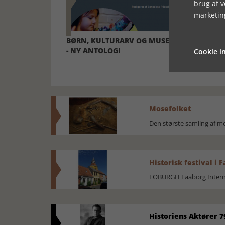
brug af 
marketin
BØRN, KULTURARV OG MUSEER
HISTORIELA
- NY ANTOLOGI
STRAF
Cookie in
Mosefolket
Den største samling af 
Historisk festival i 
FOBURGH Faaborg Internat
Historiens Aktører 7