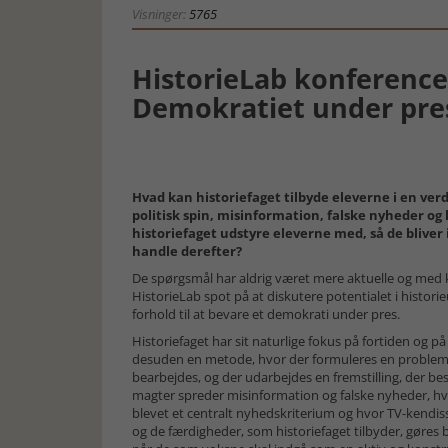
Visninger:
5765
HistorieLab konference
Demokratiet under pre
Hvad kan historiefaget tilbyde eleverne i en v
politisk spin, misinformation, falske nyheder o
historiefaget udstyre eleverne med, så de bliver i 
handle derefter?
De spørgsmål har aldrig været mere aktuelle og med 
HistorieLab spot på at diskutere potentialet i hist
forhold til at bevare et demokrati under pres.
Historiefaget har sit naturlige fokus på fortiden og p
desuden en metode, hvor der formuleres en problemsti
bearbejdes, og der udarbejdes en fremstilling, der be
magter spreder misinformation og falske nyheder, hv
blevet et centralt nyhedskriterium og hvor TV-kendiss
og de færdigheder, som historiefaget tilbyder, gøres 