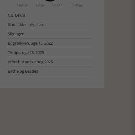
Lige nu
I dag
7 dage
28 dage
C.S. Lewis
Gode tider - nye farer
Sikringen
Bogstakken, uge 15, 2022
TV-tips, uge 23, 2025
Årets historiske bog 2025
Birthe og Beatles