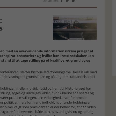
Del artikel:



:
s
erden med en overvældende informationsstrøm præget af
g konspirationsteorier? Og hvilke konkrete redskaber kan
stand til at tage stilling på et kvalificeret grundlag og
konferencen, sætter historielærerforeningerne i fællesskab med
orieundervisningen i grundskolen og på ungdomsuddannelserne i
å koblingen mellem fortid, nutid og fremtid. Historiefaget har
lling, søges og udvælges kilder, hvor kilderne analyseres og
svarer problemstillingen. I en virkelighed, hvor fremmede
or politik er mere form end indhold, hvor underholdning er
er bliver valgt som præsidenter, er der behov for, at den viden
brugbare for eleverne – både i deres hverdagsliv nu og her, og