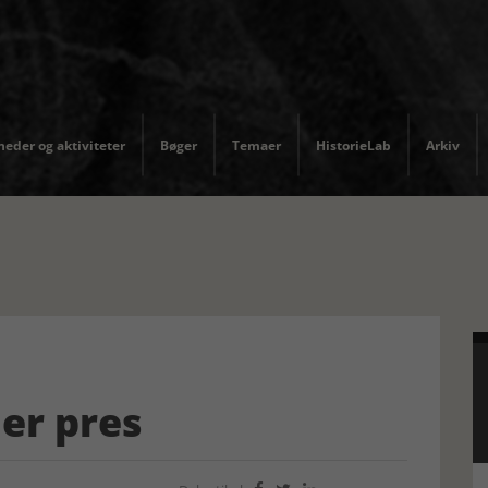
eder og aktiviteter
Bøger
Temaer
HistorieLab
Arkiv
er pres