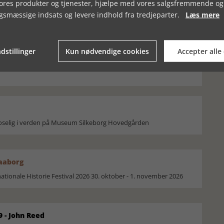
vores produkter og tjenester, hjælpe med vores salgsfremmende og
gsmæssige indsats og levere indhold fra tredjeparter.
Læs mere
B: FORBRYDELSE OG
HISTORIELÆRERNES DAG 2025
dstillinger
Kun nødvendige cookies
Accepter alle
moselig i verden på Museum Silkeborg Hovedgården
Faaborg
ionale Historie Festival 2026 30. oktober - 1. november 2026
9 - John Reed