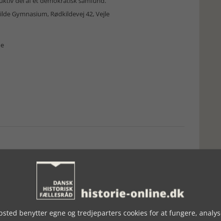
uktiv del af et demokratisk samfund.
ilde Gymnasium, Rødkildevej 42, Vejle
de
sted benytter egne og tredjeparters cookies for at fungere, analys