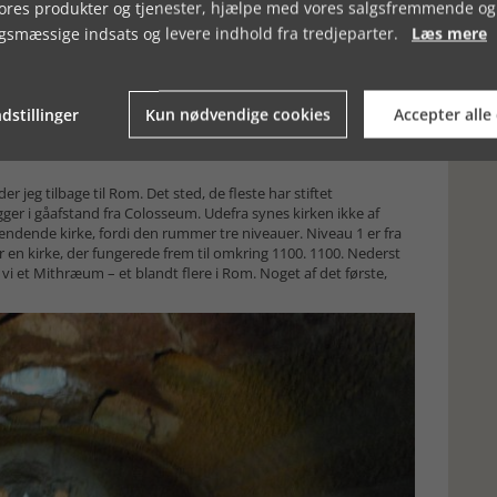
erne det. I kristendommen genfindes motivet med den hellige
vores produkter og tjenester, hjælpe med vores salgsfremmende og
ager brødet og kalken og siger: ”Hoc est enim corpus meum... ”
gsmæssige indsats og levere indhold fra tredjeparter.
Læs mere
vandles sakramentet til at være Jesu legeme og Jesu blod. Hos
.
dstillinger
Kun nødvendige cookies
Accepter alle
fænomenologiske sammenligninger. Blot skal der i denne
 De går tilbage til urfortællingerne om drabets vigtige,
eg tilbage til Rom. Det sted, de fleste har stiftet
ger i gåafstand fra Colosseum. Udefra synes kirken ikke af
ndende kirke, fordi den rummer tre niveauer. Niveau 1 er fra
er en kirke, der fungerede frem til omkring 1100. 1100. Nederst
vi et Mithræum – et blandt flere i Rom. Noget af det første,