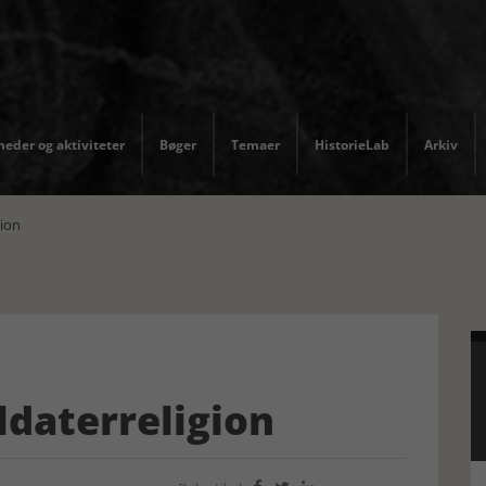
eder og aktiviteter
Bøger
Temaer
HistorieLab
Arkiv
gion
daterreligion