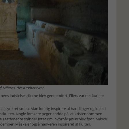
 af Mihtras, der dræber tyren
mens indvielsesriterne blev gennemført. Ellers var det kun de
af synkretismen. Man lod sig inspirere af handlinger og ideer i
raskulten. Nogle forskere peger endda på, at kristendommen
nye Testamente står der intet om, hvornår Jesus blev født. Måske
cember. Måske er også nadveren inspireret af kulten.