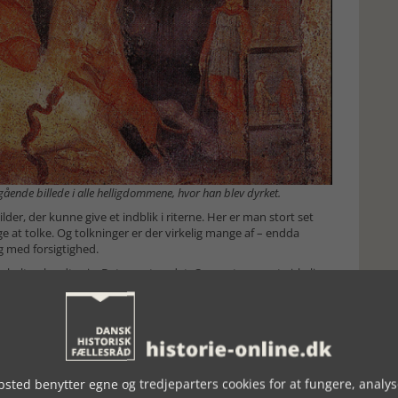
ående billede i alle helligdommene, hvor han blev dyrket.
ilder, der kunne give et indblik i riterne. Her er man stort set
 at tolke. Og tolkninger er der virkelig mange af – endda
 med forsigtighed.
skulten bredte sig. Det er netop det, Carnuntum er et virkelig
tilsyneladende var et løfte om genopstandelse. I de to nederste
 står med faklen løftet. Solen. Kautopates med den slukket.
n blive en overgang til et nyt liv. For legionærerne, der
t ’livgivende’ tegn.
n uovervindelige sol.
sted benytter egne og tredjeparters cookies for at fungere, analys
gtningen kendes fra talrige religioner. Blodet er det hellige, det