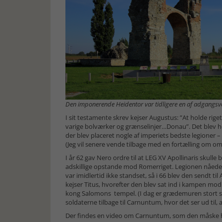
Den imponerende Heidentor var tidligere en af adgangsv
I sit testamente skrev kejser Augustus: ”At holde rig
varige bolværker og grænselinjer…Donau”. Det blev he
der blev placeret nogle af imperiets bedste legioner –
(Jeg vil senere vende tilbage med en fortælling om om
I år 62 gav Nero ordre til at LEG XV Apollinaris skulle b
adskillige opstande mod Romerriget. Legionen nåede d
var imidlertid ikke standset, så i 66 blev den sendt ti
kejser Titus, hvorefter den blev sat ind i kampen mod
kong Salomons tempel. (I dag er grædemuren stort set
soldaterne tilbage til Carnuntum, hvor det ser ud til, 
Der findes en video om Carnuntum, som den måske ha