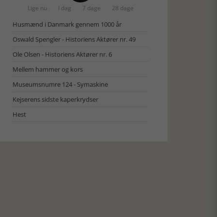
Lige nu
I dag
7 dage
28 dage
Husmænd i Danmark gennem 1000 år
Oswald Spengler - Historiens Aktører nr. 49
Ole Olsen - Historiens Aktører nr. 6
Mellem hammer og kors
Museumsnumre 124 - Symaskine
Kejserens sidste kaperkrydser
Hest