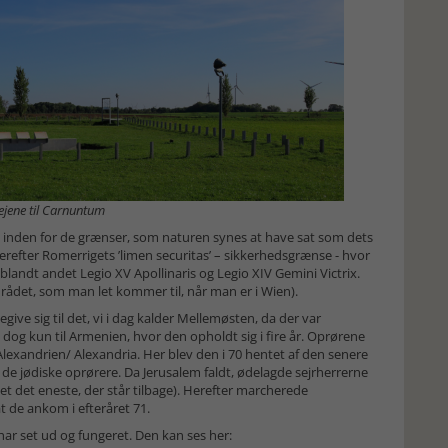
ejene til Carnuntum
et inden for de grænser, som naturen synes at have sat som dets
refter Romerrigets ’limen securitas’ – sikkerhedsgrænse - hvor
 blandt andet Legio XV Apollinaris og Legio XIV Gemini Victrix.
rådet, som man let kommer til, når man er i Wien).
egive sig til det, vi i dag kalder Mellemøsten, da der var
og kun til Armenien, hvor den opholdt sig i fire år. Oprørene
l Alexandrien/ Alexandria. Her blev den i 70 hentet af den senere
 de jødiske oprørere. Da Jerusalem faldt, ødelagde sejrherrerne
 det eneste, der står tilbage). Herefter marcherede
at de ankom i efteråret 71.
r set ud og fungeret. Den kan ses her: