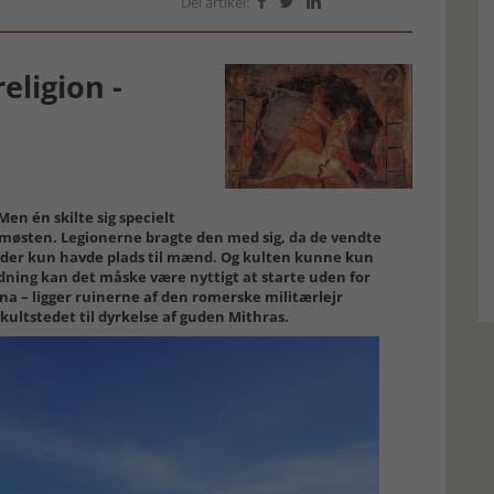
Del artikel:



eligion -
en én skilte sig specielt
emøsten. Legionerne bragte den med sig, da de vendte
n, der kun havde plads til mænd. Og kulten kunne kun
tydning kan det måske være nyttigt at starte uden for
a – ligger ruinerne af den romerske militærlejr
ultstedet til dyrkelse af guden Mithras.