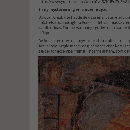
https://www.youtube.com/watch?v=SCKdPcIToRA&t
En ny mysteriereligion vinder indpas
Ud over krigsbytte havde de også en mysteriereligio
opfattelse oprindeligt fra Persien. Det kan måske være
vandt indpas. For der var mange guder, man kunne dyr
tilflugt i.
De forskellige riter, deltagerne i Mithraskulten skul
lidt i blinde. Nogle mener dog, at der er visse karakter
gælder for eksempel fremstillingerne af ham, som de