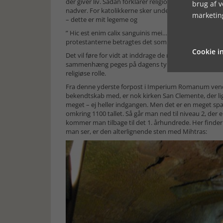
der giver liv. Sådan forklarer religionsfænomenolog
brug af 
nadver. For katolikkerne sker underet, når præsten t
marketin
– dette er mit legeme og
” Hic est enim calix sanguinis mei…” I det øjeblik for
protestanterne betragtes det som værende symbolsk
Cookie in
Det vil føre for vidt at inddrage de mange religions
sammenhæng peges på dagens tyrefægtninger i Spanien.
religiøse rolle.
Fra denne yderste forpost i Imperium Romanum vender j
bekendtskab med, er nok kirken San Clemente, der lig
meget – ej heller indgangen. Men det er en meget spæ
omkring 1100 tallet. Så går man ned til niveau 2, der 
kommer man tilbage til det 1. århundrede. Her finder 
man ser, er den alterlignende sten med Mihtras: