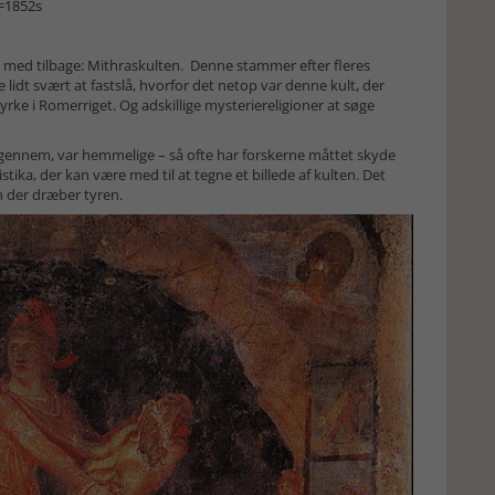
=1852s
n med tilbage: Mithraskulten. Denne stammer efter fleres
 lidt svært at fastslå, hvorfor det netop var denne kult, der
ke i Romerriget. Og adskillige mysteriereligioner at søge
le igennem, var hemmelige – så ofte har forskerne måttet skyde
istika, der kan være med til at tegne et billede af kulten. Det
n der dræber tyren.