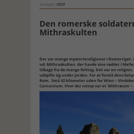
Visninger:
9929
Den romerske soldaterr
Mithraskulten
Der var mange mysteriereligioner i Romerriget. M
ud: Mithraskulten, der havde sine rødder i Mell
tilbage fra de mange felttog. Det var en religio
udspille sig under jorden. For at forstå dens be
Rom. Små 42 kilometer uden for Wien – Vindobon
Carnuntum. Hvor der netop var et ’Mithræum’ – k