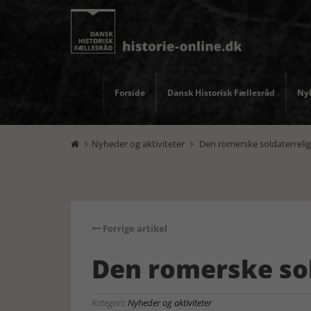
Forside
Dansk Historisk Fællesråd
Nyh
Nyheder og aktiviteter
Den romerske soldaterreli


Forrige artikel
Den romerske sol
Kategori:
Nyheder og aktiviteter