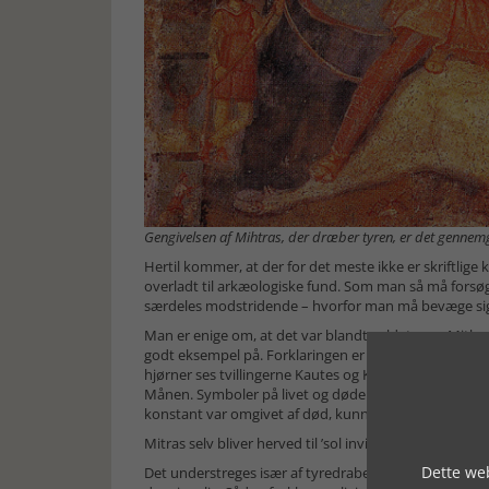
Gengivelsen af Mihtras, der dræber tyren, er det gennemg
Hertil kommer, at der for det meste ikke er skriftlige k
overladt til arkæologiske fund. Som man så må forsøge
særdeles modstridende – hvorfor man må bevæge sig
Man er enige om, at det var blandt soldaterne, Mithra
godt eksempel på. Forklaringen er måske den, at der 
hjørner ses tvillingerne Kautes og Kautopates. Kautes
Månen. Symboler på livet og døden. Herved skulle døde
konstant var omgivet af død, kunne det måske være de
Mitras selv bliver herved til ’sol invictus Mihtras’ – de
Dette web
Det understreges især af tyredrabet. Denne rituelle sla