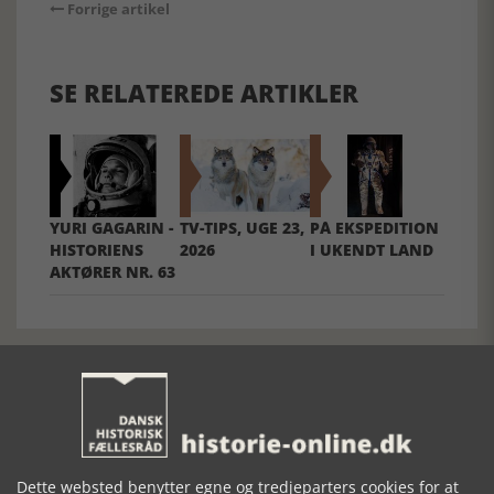
Forrige artikel
SE RELATEREDE ARTIKLER
YURI GAGARIN -
TV-TIPS, UGE 23,
PÅ EKSPEDITION
HISTORIENS
2026
I UKENDT LAND
AKTØRER NR. 63
Mosefolket
Dette websted benytter egne og tredjeparters cookies for at