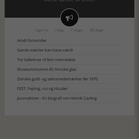

Lige nu
I dag
7 dage
28 dage
Amdi forsvinder
Gamle mønter kan have værdi
Tre tallerkner til fem mennesker
Museumsnumre 45: Norske glas
Danske guld- og sølvsmedemærker før 1870
FEST. Fejring, rus og ritualer
Journalisten - En biografi om Henrik Cavling