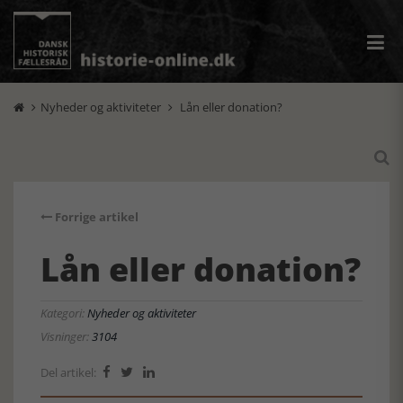
Nyheder og aktiviteter
Lån eller donation?



Forrige artikel
Lån eller donation?
Kategori:
Nyheder og aktiviteter
Visninger:
3104
Del artikel:


