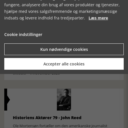
fungere, analysere din brug af vores produkter og tjenester,
Den største samling af moselig i verden på Museum
Silkeborg Hovedgården
hjælpe med vores salgsfremmende og marketingsmæssige
indsats og levere indhold fra tredjeparter.
Læs mere
Cookie indstillinger
Kun nødvendige cookies
Historisk festival i Faaborg
Accepter alle cookies
FOBURGH Faaborg Internationale Historie Festival 2026 30.
oktober - 1. november 2026
Historiens Aktører 79 - John Reed
Ole Mortensøn fortæller om den amerikanske journalist