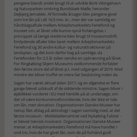
pengene blandt andet brugt til at udvikle Bork Vikingehavn
og Naturparken omkring Bundsbæk Mølle, herunder
Dejbjerg Jernalder. Af formelle årsager blev pengene givet
som tre lån på i alt 16,5 mio. kr., men der var samtidig en
håndslagsaftale mellem Arbejdsmarkedets Feriefond og
museet om, at lånet ville kunne opnå forlængelse, i
princippet så længe stederne blev brugt til museumsdrift.
Enslydende aftaler blev lavet mellem Arbejdsmarkedets
Feriefond og 30 andre kultur- og naturattraktioner på
landsplan, og det kom derfor bag på samtlige, da
Feriefonden for 2,5 år siden sendte en opkrævning på lånet.
For Ringkøbing-Skjern Museums vedkommende forfalder
den første store del af lånet p.t. med udgangen af 2019. Med
mindre der bliver truffet en mere fair beslutning inden da.
Sagen har været aktuel siden 2017, og en afgørelse er flere
gange blevet udskudt af de siddende ministre. Sagen bliver i
øjeblikket vurderet i EU med henblik på at undersøge, om
det vil være konkurrenceforvridende, hvis der ikke er tale
om lån, men donation. Organisationen Danske Museer har
netop fået afslag på aktindsigt i sagen samtidig med, at det
første museum - Middelaldercentret ved Nykøbing Falster -
er blevet teknisk insolvent. Organisationen Danske Museer
mener, at Arbejdsmarkedets Feriefond må have handlet i
ond tro, hvis de har givet lån, som de på forhånd godt