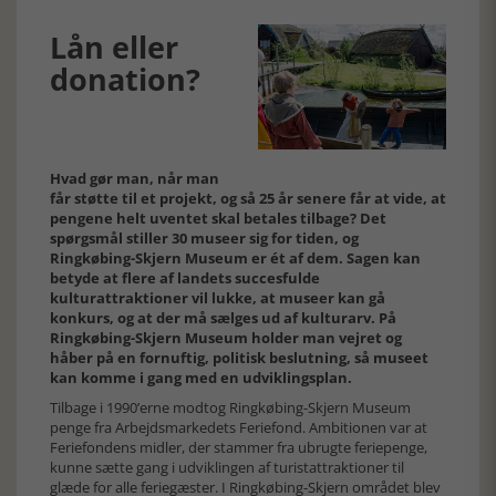
Lån eller
donation?
Hvad gør man, når man
får støtte til et projekt, og så 25 år senere får at vide, at
pengene helt uventet skal betales tilbage? Det
spørgsmål stiller 30 museer sig for tiden, og
Ringkøbing-Skjern Museum er ét af dem. Sagen kan
betyde at flere af landets succesfulde
kulturattraktioner vil lukke, at museer kan gå
konkurs, og at der må sælges ud af kulturarv. På
Ringkøbing-Skjern Museum holder man vejret og
håber på en fornuftig, politisk beslutning, så museet
kan komme i gang med en udviklingsplan.
Tilbage i 1990’erne modtog Ringkøbing-Skjern Museum
penge fra Arbejdsmarkedets Feriefond. Ambitionen var at
Feriefondens midler, der stammer fra ubrugte feriepenge,
kunne sætte gang i udviklingen af turistattraktioner til
glæde for alle feriegæster. I Ringkøbing-Skjern området blev