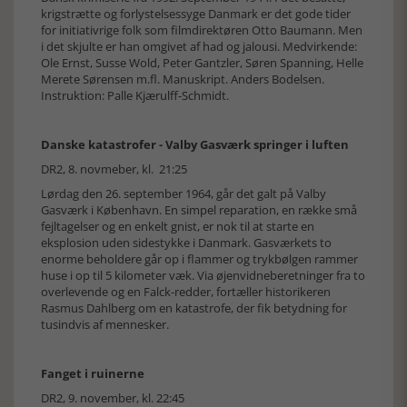
krigstrætte og forlystelsessyge Danmark er det gode tider
for initiativrige folk som filmdirektøren Otto Baumann. Men
i det skjulte er han omgivet af had og jalousi. Medvirkende:
Ole Ernst, Susse Wold, Peter Gantzler, Søren Spanning, Helle
Merete Sørensen m.fl. Manuskript. Anders Bodelsen.
Instruktion: Palle Kjærulff-Schmidt.
Danske katastrofer - Valby Gasværk springer i luften
DR2, 8. novmeber, kl. 21:25
Lørdag den 26. september 1964, går det galt på Valby
Gasværk i København. En simpel reparation, en række små
fejltagelser og en enkelt gnist, er nok til at starte en
eksplosion uden sidestykke i Danmark. Gasværkets to
enorme beholdere går op i flammer og trykbølgen rammer
huse i op til 5 kilometer væk. Via øjenvidneberetninger fra to
overlevende og en Falck-redder, fortæller historikeren
Rasmus Dahlberg om en katastrofe, der fik betydning for
tusindvis af mennesker.
Fanget i ruinerne
DR2, 9. november, kl. 22:45