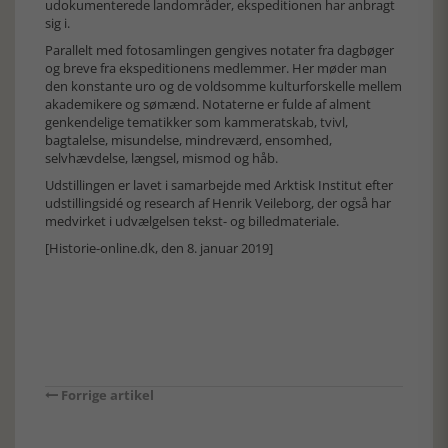
udokumenterede landområder, ekspeditionen har anbragt
sig i.
Parallelt med fotosamlingen gengives notater fra dagbøger
og breve fra ekspeditionens medlemmer. Her møder man
den konstante uro og de voldsomme kulturforskelle mellem
akademikere og sømænd. Notaterne er fulde af alment
genkendelige tematikker som kammeratskab, tvivl,
bagtalelse, misundelse, mindreværd, ensomhed,
selvhævdelse, længsel, mismod og håb.
Udstillingen er lavet i samarbejde med Arktisk Institut efter
udstillingsidé og research af Henrik Veileborg, der også har
medvirket i udvælgelsen tekst- og billedmateriale.
[Historie-online.dk, den 8. januar 2019]
Forrige artikel