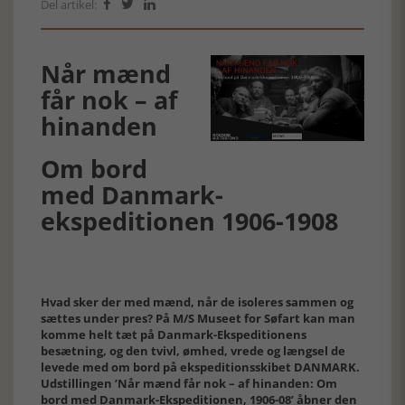
Del artikel:



Når mænd
får nok – af
hinanden
Om bord
med Danmark-
ekspeditionen 1906-1908
Hvad sker der med mænd, når de isoleres sammen og
sættes under pres? På M/S Museet for Søfart kan man
komme helt tæt på Danmark-Ekspeditionens
besætning, og den tvivl, ømhed, vrede og længsel de
levede med om bord på ekspeditionsskibet DANMARK.
Udstillingen ’Når mænd får nok – af hinanden: Om
bord med Danmark-Ekspeditionen, 1906-08’ åbner den