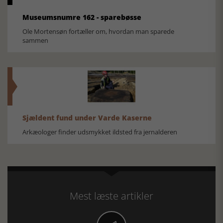
Museumsnumre 162 - sparebøsse
Ole Mortensøn fortæller om, hvordan man sparede
sammen
Sjældent fund under Varde Kaserne
Arkæologer finder udsmykket ildsted fra jernalderen
Mest læste artikler