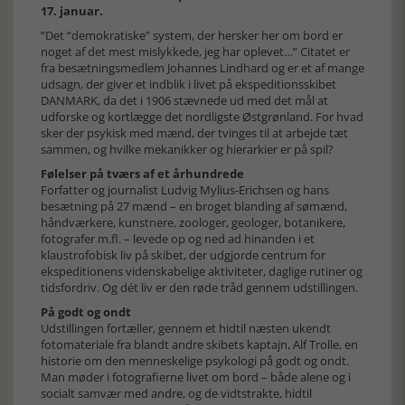
17. januar.
”Det “demokratiske” system, der hersker her om bord er
noget af det mest mislykkede, jeg har oplevet…” Citatet er
fra besætningsmedlem Johannes Lindhard og er et af mange
udsagn, der giver et indblik i livet på ekspeditionsskibet
DANMARK, da det i 1906 stævnede ud med det mål at
udforske og kortlægge det nordligste Østgrønland. For hvad
sker der psykisk med mænd, der tvinges til at arbejde tæt
sammen, og hvilke mekanikker og hierarkier er på spil?
Følelser på tværs af et århundrede
Forfatter og journalist Ludvig Mylius-Erichsen og hans
besætning på 27 mænd – en broget blanding af sømænd,
håndværkere, kunstnere, zoologer, geologer, botanikere,
fotografer m.fl. – levede op og ned ad hinanden i et
klaustrofobisk liv på skibet, der udgjorde centrum for
ekspeditionens videnskabelige aktiviteter, daglige rutiner og
tidsfordriv. Og dét liv er den røde tråd gennem udstillingen.
På godt og ondt
Udstillingen fortæller, gennem et hidtil næsten ukendt
fotomateriale fra blandt andre skibets kaptajn, Alf Trolle, en
historie om den menneskelige psykologi på godt og ondt.
Man møder i fotografierne livet om bord – både alene og i
socialt samvær med andre, og de vidtstrakte, hidtil