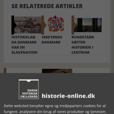
SE RELATEREDE ARTIKLER
HISTORIELAB:
1960’ERNES
RUNDETÅRN
DA DANMARK
DANMARK
SÆTTER
VAR EN
HISTORIEN I
SLAVENATION
CENTRUM
Mosefolket
Dette websted benytter egne og tredjeparters cookies for at
Den største samling af moselig i verden på Museum
Silkeborg Hovedgården
fungere, analysere din brug af vores produkter og tjenester,