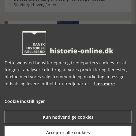
Silkeborg Hovedgården
Historisk festival i Faaborg
Dette websted benytter egne og tredjeparters cookies for at
FOBURGH Faaborg Internationale Historie Festival 2026 30.
fungere, analysere din brug af vores produkter og tjenester,
oktober - 1. november 2026
hjælpe med vores salgsfremmende og marketingsmæssige
indsats og levere indhold fra tredjeparter.
Læs mere
Cookie indstillinger
Kun nødvendige cookies
Historiens Aktører 79 - John Reed
Ole Mortensøn fortæller om den amerikanske journalist
Accepter alle cookies