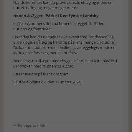
Når du kommer, kan du prøve at male et æg og møde en
nuttet kylling og meget meget mere.
Hønen & Ægget - Påske i Den Fynske Landsby
I påsken zoomer vi ind på hønen og ægget i fortiden,
nutiden og fremtiden.
Hver dag kan du deltage i sjove aktiviteter i landsbyen, og
blive klogere på æg og høns og påskens mange traditioner.
Du kan bl.a. udfordre din familie i sjove æggelege, møde en
kylling eller farve æg med plantefarve.
Der er lagt op til ægte påskehygge, når du kan fejre påsken i
Landsbyen med “Hønen og Ægget.
Læs mere om påskens program
[Historie-online.dk, den 13. marts 2024]
Forrige artikel