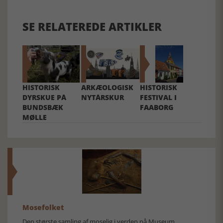
SE RELATEREDE ARTIKLER
HISTORISK
ARKÆOLOGISK
HISTORISK
DYRSKUE PÅ
NYTÅRSKUR
FESTIVAL I
BUNDSBÆK
FAABORG
MØLLE
Mosefolket
Den største samling af moselig i verden på Museum