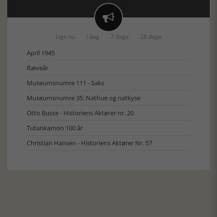

Lige nu
I dag
7 dage
28 dage
April 1945
Ræveår
Museumsnumre 111 - Saks
Museumsnumre 35: Nathue og natkyse
Otto Busse - Historiens Aktører nr. 20
Tutankamon 100 år
Christian Hansen - Historiens Aktører Nr. 57