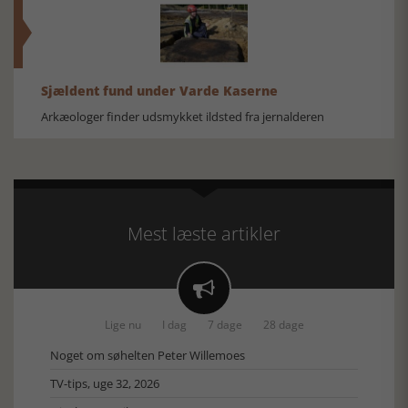
Sjældent fund under Varde Kaserne
Arkæologer finder udsmykket ildsted fra jernalderen
Mest læste artikler

Lige nu
I dag
7 dage
28 dage
Noget om søhelten Peter Willemoes
TV-tips, uge 32, 2026