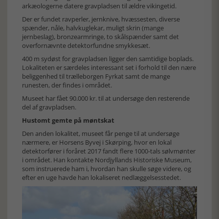
arkæologerne datere gravpladsen til ældre vikingetid.
Der er fundet ravperler, jernknive, hvæssesten, diverse
spænder, nåle, halvkuglekar, muligt skrin (mange
jernbeslag), bronzearmringe, to skålspænder samt det
overfornævnte detektorfundne smykkesæt.
400 m sydøst for gravpladsen ligger den samtidige boplads.
Lokaliteten er særdeles interessant set i forhold til den nære
beliggenhed til trælleborgen Fyrkat samt de mange
runesten, der findes i området.
Museet har fået 90.000 kr. til at undersøge den resterende
del af gravpladsen.
Hustomt gemte på møntskat
Den anden lokalitet, museet får penge til at undersøge
nærmere, er Horsens Byvej i Skørping, hvor en lokal
detektorfører i foråret 2017 fandt flere 1000-tals sølvmønter
i området. Han kontakte Nordjyllands Historiske Museum,
som instruerede ham i, hvordan han skulle søge videre, og
efter en uge havde han lokaliseret nedlæggelsesstedet.