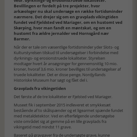
vedr. dyrknings- og erosionstruede lokaliteter.
Bevillingen er fordelt på tre projekter, hvor
arkæologer nu skal undersøge en række fortidsminder
nærmere. Det drejer sig om en gravplads vikingtiden
fundet ved Fjeldsted ved Mariager, om en hustomt ved
Skørping, hvor man fandt en møntskat, og om en
hustomt fra ældre jernalder ved Hornsgård nær
Barmer.
Når der er tale om væsentlige fortidsminder yder Slots- og
Kulturstyrelsen tilskud til undersøgelser i forbindelse med
dyrknings- og erosionstruede lokaliteter. Styrelsen
modtager hvert år ansøgninger for gennemsnitlig 10 mio.
kroner, hvoraf 3,6 mio. kroner bevilliges til undersøgelser af
truede lokaliteter. Det er disse penge, Nordjyllands
Historiske Museum har søgt og fået del i.
Gravplads fra vikingetiden
Det første af de tre lokaliteter er Fjelsted ved Mariager.
Museet fik i september 2015 indleveret et smykkesæt
bestående af to skålspænder og et ligearmet spænde fundet
med metaldetektor. Ved en efterfølgende undersøgelse
viste området sig at gemme på en lille gravplads fra
vikingetid med mindst 11 grave.
Baseret på gravgaver fra de undersøgte grave, kunne