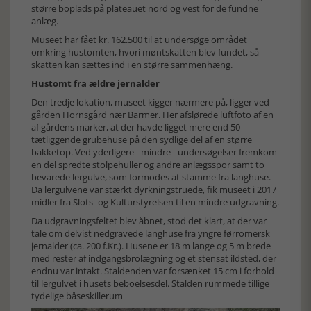
større boplads på plateauet nord og vest for de fundne
anlæg.
Museet har fået kr. 162.500 til at undersøge området
omkring hustomten, hvori møntskatten blev fundet, så
skatten kan sættes ind i en større sammenhæng.
Hustomt fra ældre jernalder
Den tredje lokation, museet kigger nærmere på, ligger ved
gården Hornsgård nær Barmer. Her afslørede luftfoto af en
af gårdens marker, at der havde ligget mere end 50
tætliggende grubehuse på den sydlige del af en større
bakketop. Ved yderligere - mindre - undersøgelser fremkom
en del spredte stolpehuller og andre anlægsspor samt to
bevarede lergulve, som formodes at stamme fra langhuse.
Da lergulvene var stærkt dyrkningstruede, fik museet i 2017
midler fra Slots- og Kulturstyrelsen til en mindre udgravning.
Da udgravningsfeltet blev åbnet, stod det klart, at der var
tale om delvist nedgravede langhuse fra yngre førromersk
jernalder (ca. 200 f.Kr.). Husene er 18 m lange og 5 m brede
med rester af indgangsbrolægning og et stensat ildsted, der
endnu var intakt. Staldenden var forsænket 15 cm i forhold
til lergulvet i husets beboelsesdel. Stalden rummede tillige
tydelige båseskillerum