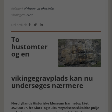
Kategori:
Nyheder og aktiviteter
Visninger:
2979
Del artikel:



To
hustomter
og en
vikingegravplads kan nu
undersøges nærmere
Nordjyllands Historiske Museum har netop fået
352.000 kr. fra Slots- og Kulturstyrelsens såkaldte pulje