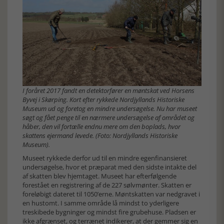
I foråret 2017 fandt en detektorfører en møntskat ved Horsens
Byvej i Skørping. Kort efter rykkede Nordjyllands Historiske
Museum ud og foretog en mindre undersøgelse. Nu har museet
søgt og fået penge til en nærmere undersøgelse af området og
håber, den vil fortælle endnu mere om den boplads, hvor
skattens ejermand levede. (Foto: Nordjyllands Historiske
Museum).
Museet rykkede derfor ud til en mindre egenfinansieret
undersøgelse, hvor et præparat med den sidste intakte del
af skatten blev hjemtaget. Museet har efterfølgende
forestået en registrering af de 227 sølvmønter. Skatten er
foreløbigt dateret til 1050’erne. Møntskatten var nedgravet i
en hustomt. I samme område lå mindst to yderligere
treskibede bygninger og mindst fire grubehuse. Pladsen er
ikke afgrænset, og terrænet indikerer, at der gemmer sig en