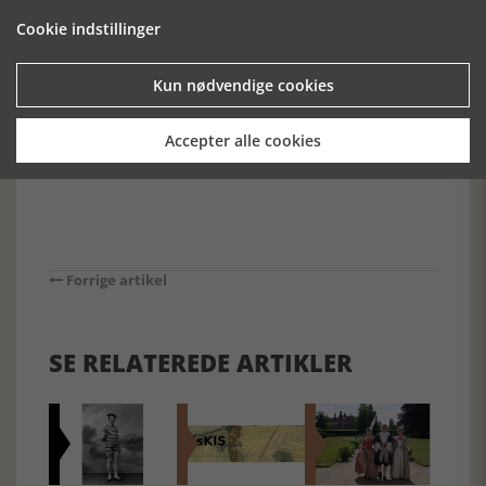
forskningspotentiale, men er samtidig tidskrævende at
undersøge. Nu har museet har fået 100.000 kr. til at
Cookie indstillinger
færdiggøre undersøgelsen af denne hustomt fra ældre
jernalder.
Kun nødvendige cookies
Historie-online.dk, den 25. juni 2018
Accepter alle cookies
Forrige artikel
SE RELATEREDE ARTIKLER