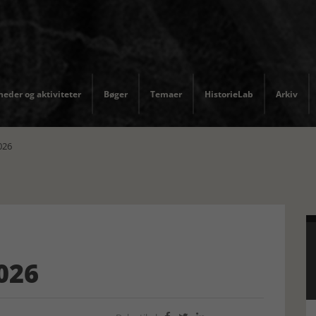
eder og aktiviteter
Bøger
Temaer
HistorieLab
Arkiv
026
2026