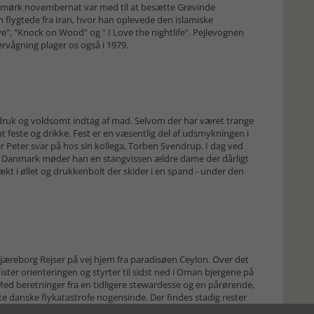
 mørk novembernat var med til at besætte Grevinde
flygtede fra Iran, hvor han oplevede den islamiske
vive", "Knock on Wood" og " I Love the nightlife". Pejlevognen
ervågning plager os også i 1979.
druk og voldsomt indtag af mad. Selvom der har været trange
at feste og drikke. Fest er en væsentlig del af udsmykningen i
r Peter svar på hos sin kollega, Torben Svendrup. I dag ved
t i Danmark møder han en stangvissen ældre dame der dårligt
kt i øllet og drukkenbolt der skider i en spand - under den
 Tjæreborg Rejser på vej hjem fra paradisøen Ceylon. Over det
mister orienteringen og styrter til sidst ned i Oman bjergene på
 Med beretninger fra en tidligere stewardesse og en pårørende,
 danske flykatastrofe nogensinde. Der findes stadig rester