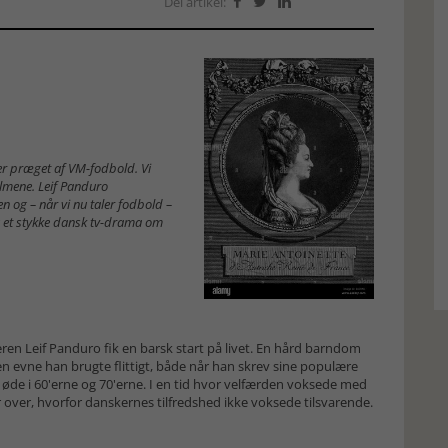
Del artikel:



s er præget af VM-fodbold. Vi
ilmene. Leif Panduro
n og – når vi nu taler fodbold –
ig et stykke dansk tv-drama om
eren Leif Panduro fik en barsk start på livet. En hård barndom
en evne han brugte flittigt, både når han skrev sine populære
 øde i 60'erne og 70'erne. I en tid hvor velfærden voksede med
r over, hvorfor danskernes tilfredshed ikke voksede tilsvarende.