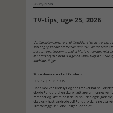
Visninger:
485
TV-tips, uge 25, 2026
Uartige kalkmalerier er et af tilbuddene i ugen, der eller
skal dog også høre om flystyrt, året 1979 og The Matrix-f
portrætteres, ligesom dronning Marie Antoinette i retssale
et portræt af den britiske legende Kenny Dalglish. Endel
Mathilde Fibiger
Store danskere - Leif Panduro
DR2, 17. juni, kl. 19:15
Hans mor var sindssyg og hans far var nazist. Forfatt
gjorde Panduro til en skarp iagttager af mennesker - 
romaner og ikke mindst de TV-spil, der lagde gaderne
eksplosiv hast, undrede Leif Panduro sig i sine værke
Tilrettelæggelse: Lone Krüger Bodholdt.