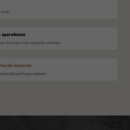
l Koch
 sparebøsse
r om, hvordan man sparede sammen
 Varde Kaserne
ket ildsted fra jernalderen