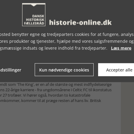
f a Queen) Hun er Frankrigs sidste dronning. Marie Antoinette.
sted benytter egne og tredjeparters cookies for at fungere, analys
gt ved guillotinering på Revolutionspladsen, hendes børn taget
vores produkter og tjenester, hjælpe med vores salgsfremmende og
des hoved. Det tog kun tre dage og to nætter at anklage, dømme
ge af Marie Antoinettes liv og den iscenesatte retssag, der
gsmæssige indsats og levere indhold fra tredjeparter.
Læs mere
dstillinger
Kun nødvendige cookies
Accepter alle
ndt som 'The King', er en af de største og mest indflydelsesrige
ans 22-årige karriere - fra ungdomsårene i Celtic FC til ikonstatus
r 27 trofæer. Vi hører også, hvordan to katastrofale
omkommer, kommer til at præge resten af hans liv. Britisk