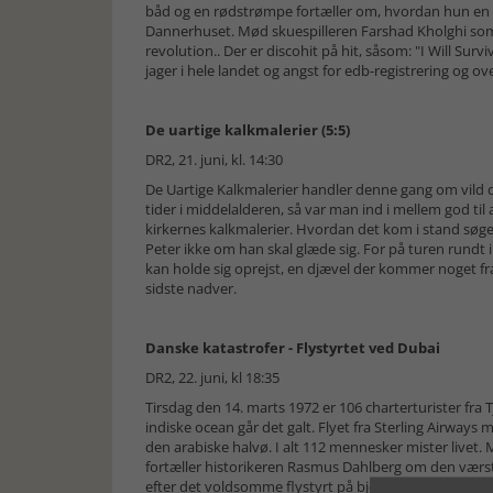
båd og en rødstrømpe fortæller om, hvordan hun en
Dannerhuset. Mød skuespilleren Farshad Kholghi som 
revolution.. Der er discohit på hit, såsom: "I Will Sur
jager i hele landet og angst for edb-registrering og ov
De uartige kalkmalerier (5:5)
DR2, 21. juni, kl. 14:30
De Uartige Kalkmalerier handler denne gang om vild 
tider i middelalderen, så var man ind i mellem god til 
kirkernes kalkmalerier. Hvordan det kom i stand søge
Peter ikke om han skal glæde sig. For på turen rund
kan holde sig oprejst, en djævel der kommer noget fræ
sidste nadver.
Danske katastrofer - Flystyrtet ved Dubai
DR2, 22. juni, kl 18:35
Tirsdag den 14. marts 1972 er 106 charterturister fra
indiske ocean går det galt. Flyet fra Sterling Airways 
den arabiske halvø. I alt 112 mennesker mister livet.
fortæller historikeren Rasmus Dahlberg om den værste
efter det voldsomme flystyrt på bjerget nær Dubai.