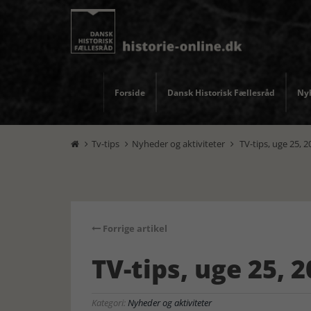
Forside
Dansk Historisk Fællesråd
Nyh
Tv-tips
Nyheder og aktiviteter
TV-tips, uge 25, 2



Forrige artikel
TV-tips, uge 25, 
Kategori:
Nyheder og aktiviteter