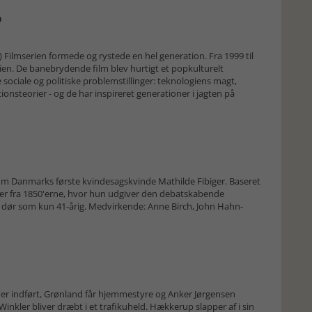
n
 Filmserien formede og rystede en hel generation. Fra 1999 til
en. De banebrydende film blev hurtigt et popkulturelt
sociale og politiske problemstillinger: teknologiens magt,
ionsteorier - og de har inspireret generationer i jagten på
 om Danmarks første kvindesagskvinde Mathilde Fibiger. Baseret
ger fra 1850'erne, hvor hun udgiver den debatskabende
n dør som kun 41-årig. Medvirkende: Anne Birch, John Hahn-
liver indført, Grønland får hjemmestyre og Anker Jørgensen
nkler bliver dræbt i et trafikuheld. Hækkerup slapper af i sin