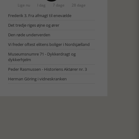
Lige nu
I dag
7 dage
28 dage
Frederik 3. Fra afmagt til enevælde
Det tredje riges øjne og ører
Den røde underverden
Vi freder oftest elitens boliger i Nordsjælland
Museumsnumre 71 - Dykkerdragt og
dykkerhjelm
Peder Rasmussen - Historiens Aktører nr. 3
Herman Göring i vidneskranken