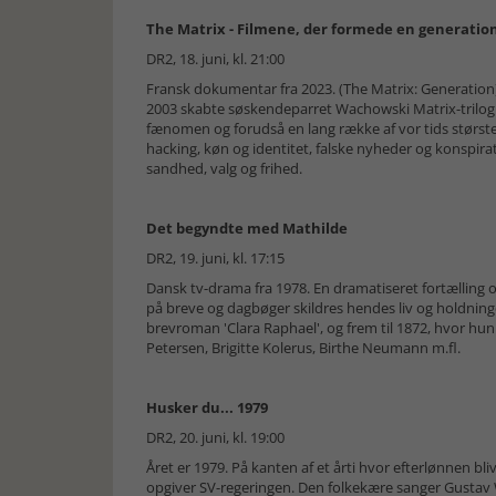
The Matrix - Filmene, der formede en generatio
DR2, 18. juni, kl. 21:00
Fransk dokumentar fra 2023. (The Matrix: Generation)
2003 skabte søskendeparret Wachowski Matrix-trilogi
fænomen og forudså en lang række af vor tids største 
hacking, køn og identitet, falske nyheder og konspirat
sandhed, valg og frihed.
Det begyndte med Mathilde
DR2, 19. juni, kl. 17:15
Dansk tv-drama fra 1978. En dramatiseret fortælling
på breve og dagbøger skildres hendes liv og holdnin
brevroman 'Clara Raphael', og frem til 1872, hvor hu
Petersen, Brigitte Kolerus, Birthe Neumann m.fl.
Husker du... 1979
DR2, 20. juni, kl. 19:00
Året er 1979. På kanten af et årti hvor efterlønnen b
opgiver SV-regeringen. Den folkekære sanger Gustav Wi