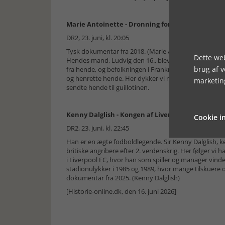
Marie Antoinette - Dronning for retten
DR2, 23. juni, kl. 20:05
Tysk dokumentar fra 2018. (Marie Antoinette - Trial o
Dette web
Hendes mand, Ludvig den 16., blev henrettet offentli
brug af 
fra hende, og befolkningen i Frankrig ville have hen
og henrette hende. Her dykker vi ned i de sidste 76 da
marketin
sendte hende til guillotinen.
Kenny Dalglish - Kongen af Liverpool
Cookie in
DR2, 23. juni, kl. 22:45
Han er en ægte fodboldlegende. Sir Kenny Dalglish, ke
britiske angribere efter 2. verdenskrig. Her følger vi h
i Liverpool FC, hvor han som spiller og manager vinde
stadionulykker i 1985 og 1989, hvor mange tilskuere 
dokumentar fra 2025. (Kenny Dalglish)
[Historie-online.dk, den 16. juni 2026]