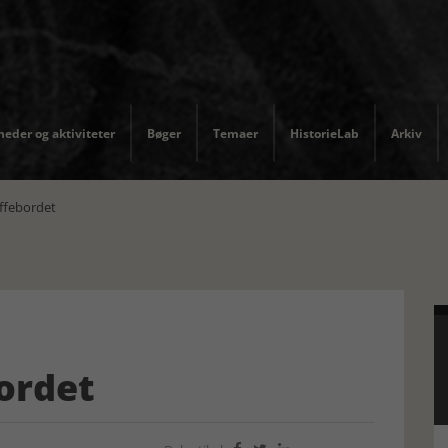
eder og aktiviteter
Bøger
Temaer
HistorieLab
Arkiv
ffebordet
ordet