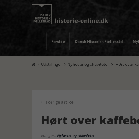
Forside
Dansk Historisk Fællesråd
Nyh
Udstillinger
Nyheder og aktiviteter
Hørt over ka



Forrige artikel
Hørt over kaffeb
Kategori:
Nyheder og aktiviteter