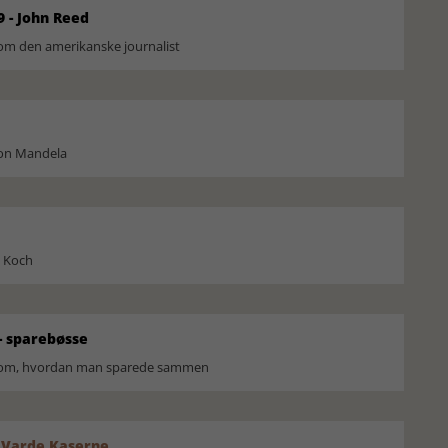
9 - John Reed
om den amerikanske journalist
son Mandela
l Koch
 sparebøsse
r om, hvordan man sparede sammen
 Varde Kaserne