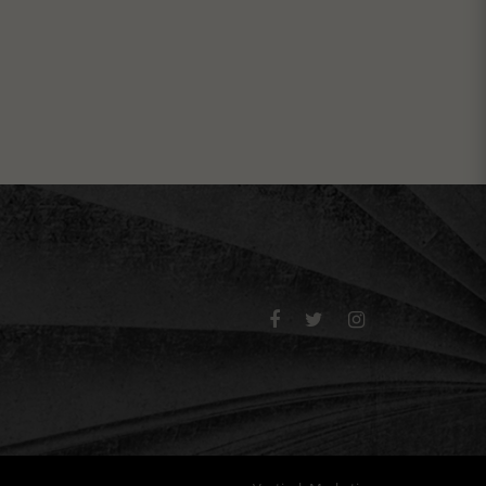


