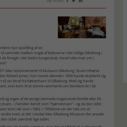
Del artikel:



dens nye opstilling af en
til samtaler mellem nogle af beboerne i det tidlige Silkeborg i
t de foregik i det bedre borgerskab. Hvad talte man om i
ere?
971 blev testamenteret til Museum Silkeborg. Stuen tilhørte
en Robert Jones. Han havde allerede i 1856 havde etableret sig
 så sin brud fra København til Silkeborg. Med sig havde
ment, som kom til at danne rammerne om familiens liv i de
 og ingen af de øvrige dannede nogensinde familie eller fik
uen, - i familien kendt som ”hjørnestuen” - og da den sidst
uen stort set som i 1862. I 1950erne var der tale om at
 endte med, at det i stedet blev Silkeborg Museum der arvede
 den stået uændret lige siden.
tilbage i de gamle rammer, men der er tilføjet et audiovisuelt