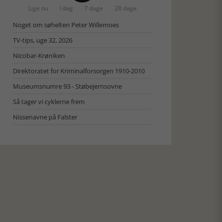
Lige nu
I dag
7 dage
28 dage
Noget om søhelten Peter Willemoes
TV-tips, uge 32, 2026
Nicobar-Krøniken
Direktoratet for Kriminalforsorgen 1910-2010
Museumsnumre 93 - Støbejernsovne
Så tager vi cyklerne frem
Nissenavne på Falster