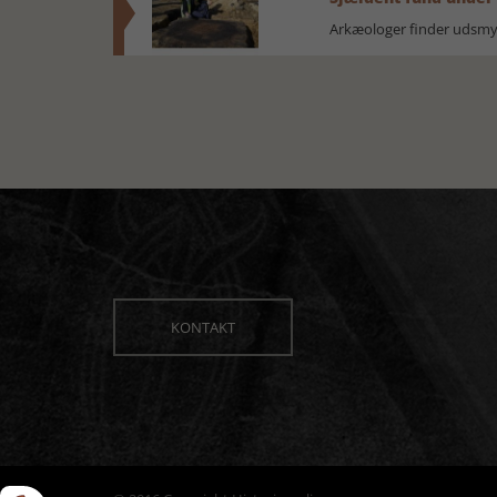
Arkæologer finder udsmyk
KONTAKT