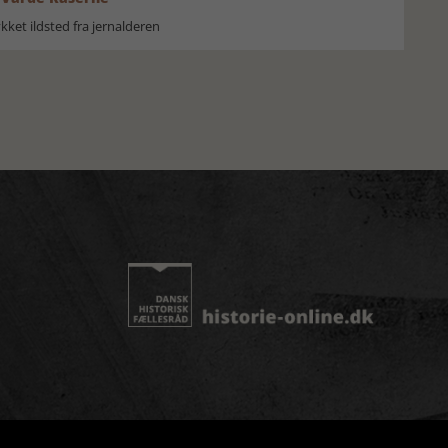
ket ildsted fra jernalderen