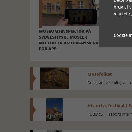
Dette web
brug af 
marketin
MUSEUMSINSPEKTØR PÅ
HEKS - ORD
Cookie in
SYDVESTJYSKE MUSEER
MODTAGER AMERIKANSK PRIS
FOR APP.
Mosefolket
Den største samling af 
Historisk festival i 
FOBURGH Faaborg Internat