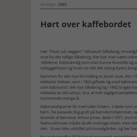
Visninger:
2565
Hørt over kaffebordet
Vær ”Fluen på væggen” i Museum Silkeborg, Hovedgår
stue fra det tidlige Silkeborg. Her kan man være vidne 
1860erne, fuldstændig som man kunne forestille sig a
nybyggerbyen og hvad var det der optog byens borg
Rammen for den nye formidling er Jones’ stue, der i 1
Adelaida Nielsen, som i 1862 giftede sig med købmand
som købmand i det nye Silkeborg og i 1862 bragte han
Adelaida en del udstyr, bl.a. et helt dagligstuemøble
kommende mange år.
Købmandsparret fik med tiden 9 børn. 3 døde som små
børn. De passede dog godt på barndomshjemmet, og st
levende af børnene, Arthur Jones, døde i 1971, stod st
Nationalmuset måske skulle overtage stuen, men det
den. Stuen blev udstillet på Hovedgården, og her har
Nu er stuen efter 50 år blevet renoveret og møblerne 