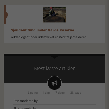
Sjældent fund under Varde Kaserne
Arkæologer finder udsmykket ildsted fra jernalderen
Mest læste artikler

Lige nu
I dag
7 dage
28 dage
Den moderne by
Skovridergårde