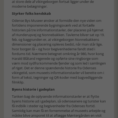
at store dele af vikingeborgen fortsat ligger under de
moderne belægninger.
Styrker folks kendskab
Odense Bys Museer ønsker at formidle den nye viden om
fortidens imponerende bygningsværk ved at fortælle
historien på tre informationstavler, der placeres på hjørnet
af Hunderupvej og Nonnebakken. Tavlerne bliver sat op 19.
feb. og baggrunden er, at vikingeborgen Nonnebakkens
dimensioner og placering opleves bedst, når man står lige,
hvor borgen lå – og hvor begivenhederne fandt sted i
fordums tid. Nærmere betegnet omkring år 980, hvor kong
Harald Blåtand regerede og opførte sine ringborge som
værn mod sydfra kommende fjender og som led i samlingen
af riget. Det er denne spændende historie fra Odenses
vikingetid, som museets informationstavler vil berette om i
form af tekst, tegninger og QR-koder med bagvedliggende
filmklip.
Byens historie i gadeplan
Tanken bag de oplysende informationstavler er at flytte
byens historie ud i gadeplan, så odenseanere og turister kan
få indblik i steder og begivenheder fra Odenses fortid.
Samtidig kan man få en fornemmelse af museets arbejde og
måske blive ansporet til at aflægge Møntergården en visit