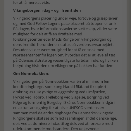
for at få mere at vide.
Vikingeborgen i dag – og i fremtiden
Vikingeborgens placering under veje, fortove og græsplæner
og med Odd Fellow Logens palæ placeret på toppen er unik.
På dagen, hvor informationstavlerne sættes op, vil der være
mulighed for dels at få en drøftelse med
forskningscenterleder Mads Runge om vikingeborgen og
dens fremtid, herunder en status på verdensarvsarbejdet.
Desuden vil der være mulighed for at få en snak med
repræsentanter fra logen om, hvordan det er at leve så tæt
på Odenses største og væsentligste fortidsminde, og hvilken
betydning historien om vikingerne på bakken har for dem.
Om Nonnebakken:
Vikingeborgen på Nonnebakken var én af minimum fem
kendte ringborge, som kong Harald Blåtand fik opført
omkring 980. De øvrige er Aggersborg ved Limfjorden,
Fyrkat ved Hobro, Trelleborg ved Slagelse, Borgring ved
Køge og formentlig Borgeby i Skåne. Nonnebakken indgår i
en aktuel ansøgning for at blive UNESCO-verdensarv
sammen med de andre ringborge fra Danmarks vikingetid.
Ringborgene skal ses som led i samlingen af det danske rige,
dels ved at dominere indadtil og dels ved at forsvare mod
udefrakommende modstandere. Den udjævnede