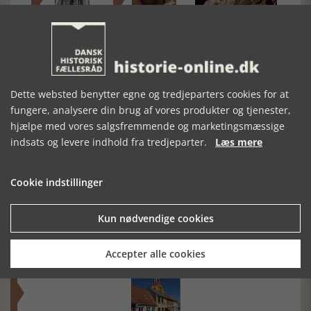
FERIERUNDVISNING
MUSEUMSNUMRE
HERMAN
I
123 - BOLD OG
GÖRING I
FÆNGSELSMUSEET
BOLDSPIL
VIDNESKRANKEN
Dette websted benytter egne og tredjeparters cookies for at
fungere, analysere din brug af vores produkter og tjenester,
hjælpe med vores salgsfremmende og marketingsmæssige
indsats og levere indhold fra tredjeparter.
Læs mere
Cookie indstillinger
Mosefolket
Den største samling af moselig i verden på Museum
Kun nødvendige cookies
Silkeborg Hovedgården
Accepter alle cookies