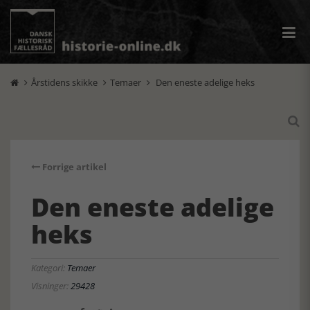
Årstidens skikke
Temaer
Den eneste adelige heks




Forrige artikel
Den eneste adelige
heks
Kategori:
Temaer
Visninger:
29428