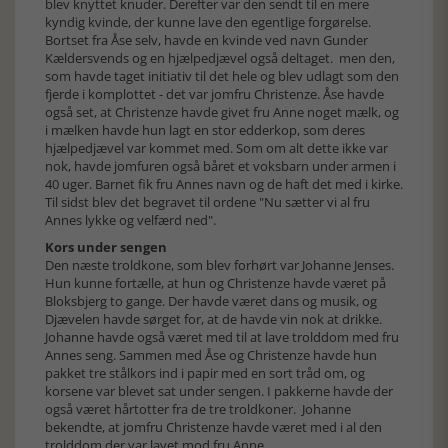
blev knyttet knuder. Derefter var den sendt til en mere
kyndig kvinde, der kunne lave den egentlige forgørelse.
Bortset fra Åse selv, havde en kvinde ved navn Gunder
Kældersvends og en hjælpedjævel også deltaget. men den,
som havde taget initiativ til det hele og blev udlagt som den
fjerde i komplottet - det var jomfru Christenze. Åse havde
også set, at Christenze havde givet fru Anne noget mælk, og
i mælken havde hun lagt en stor edderkop, som deres
hjælpedjævel var kommet med. Som om alt dette ikke var
nok, havde jomfuren også båret et voksbarn under armen i
40 uger. Barnet fik fru Annes navn og de haft det med i kirke.
Til sidst blev det begravet til ordene "Nu sætter vi al fru
Annes lykke og velfærd ned".
Kors under sengen
Den næste troldkone, som blev forhørt var Johanne Jenses.
Hun kunne fortælle, at hun og Christenze havde været på
Bloksbjerg to gange. Der havde været dans og musik, og
Djævelen havde sørget for, at de havde vin nok at drikke.
Johanne havde også været med til at lave trolddom med fru
Annes seng. Sammen med Åse og Christenze havde hun
pakket tre stålkors ind i papir med en sort tråd om, og
korsene var blevet sat under sengen. I pakkerne havde der
også været hårtotter fra de tre troldkoner. Johanne
bekendte, at jomfru Christenze havde været med i al den
trolddom der var lavet mod fru Anne.