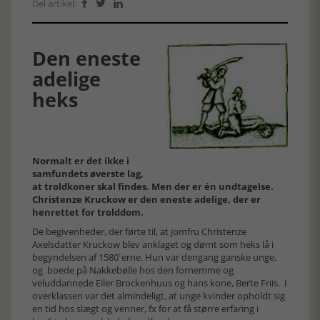
Del artikel:



Den eneste
adelige
heks
Normalt er det ikke i
samfundets øverste lag,
at troldkoner skal findes. Men der er én undtagelse.
Christenze Kruckow er den eneste adelige, der er
henrettet for trolddom.
De begivenheder, der førte til, at jomfru Christenze
Axelsdatter Kruckow blev anklaget og dømt som heks lå i
begyndelsen af 1580´erne. Hun var dengang ganske unge,
og boede på Nakkebølle hos den fornemme og
veluddannede Eiler Brockenhuus og hans kone, Berte Friis. I
overklassen var det almindeligt, at unge kvinder opholdt sig
en tid hos slægt og venner, fx for at få større erfaring i