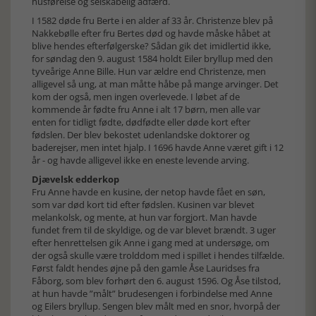
husførelse og selskabelig adfærd.
I 1582 døde fru Berte i en alder af 33 år. Christenze blev på
Nakkebølle efter fru Bertes død og havde måske håbet at
blive hendes efterfølgerske? Sådan gik det imidlertid ikke,
for søndag den 9. august 1584 holdt Eiler bryllup med den
tyveårige Anne Bille. Hun var ældre end Christenze, men
alligevel så ung, at man måtte håbe på mange arvinger. Det
kom der også, men ingen overlevede. I løbet af de
kommende år fødte fru Anne i alt 17 børn, men alle var
enten for tidligt fødte, dødfødte eller døde kort efter
fødslen. Der blev bekostet udenlandske doktorer og
baderejser, men intet hjalp. I 1696 havde Anne været gift i 12
år - og havde alligevel ikke en eneste levende arving.
Djævelsk edderkop
Fru Anne havde en kusine, der netop havde fået en søn,
som var død kort tid efter fødslen. Kusinen var blevet
melankolsk, og mente, at hun var forgjort. Man havde
fundet frem til de skyldige, og de var blevet brændt. 3 uger
efter henrettelsen gik Anne i gang med at undersøge, om
der også skulle være trolddom med i spillet i hendes tilfælde.
Først faldt hendes øjne på den gamle Åse Lauridses fra
Fåborg, som blev forhørt den 6. august 1596. Og Åse tilstod,
at hun havde ”målt” brudesengen i forbindelse med Anne
og Eilers bryllup. Sengen blev målt med en snor, hvorpå der