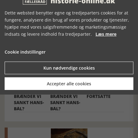
Dette websted benytter egne og tredjeparters cookies for at
fungere, analysere din brug af vores produkter og tjenester,
hjælpe med vores salgsfremmende og marketingsmæssige
Forrige artikel
indsats og levere indhold fra tredjeparter.
Læs mere
SE RELATEREDE ARTIKLER
Cookie indstillinger
Kun nødvendige cookies
Accepter alle cookies
HVORFOR
HVORFOR
HEKSETROEN
BRÆNDER VI
BRÆNDER VI
FORTSATTE
SANKT HANS-
SANKT HANS-
BÅL?
BÅL?