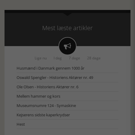
Mest læste artikler

Lige nu
I dag
7 dage
28 dage
Husmænd i Danmark gennem 1000 år
Oswald Spengler - Historiens Aktører nr. 49
Ole Olsen - Historiens Aktører nr. 6
Mellem hammer og kors
Museumsnumre 124 - Symaskine
Kejserens sidste kaperkrydser
Hest