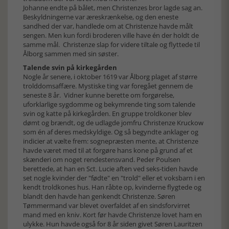
Johanne endte på bålet, men Christenzes bror lagde sag an.
Beskyldningerne var æreskrænkelse, og den eneste
sandhed der var, handlede om at Christenze havde målt
sengen. Men kun fordi broderen ville have én der holdt de
samme mål. Christenze slap for videre tiltale og flyttede til
Ålborg sammen med sin søster.
Talende svin på kirkegården
Nogle år senere, i oktober 1619 var Ålborg plaget af større
trolddomsaffære. Mystiske ting var foregået gennem de
seneste 8 år. Vidner kunne berette om forgørelse,
uforklarlige sygdomme og bekymrende ting som talende
svin og katte på kirkegården. En gruppe troldkoner blev
dømt og brændt, og de udlagde jomfru Christenze Kruckow
som én af deres medskyldige. Og så begyndte anklager og
indicier at vælte frem: sognepræsten mente, at Christenze
havde været med til at forgøre hans kone på grund af et
skænderi om noget rendestensvand. Peder Poulsen
berettede, at han en Sct. Lucie aften ved seks-tiden havde
set nogle kvinder der "fødte" en "trold" eller et voksbarn i en
kendt troldkones hus. Han råbte op, kvinderne flygtede og
blandt den havde han genkendt Christenze. Søren
Tømmermand var blevet overfaldet af en sindsforvirret
mand med en kniv. Kort før havde Christenze lovet ham en
ulykke. Hun havde også for 8 år siden givet Søren Lauritzen