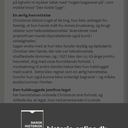
på Egholm ni stykker oblat med "nogen bogstaver på", som
middel imod "Den Kolde Syge".
En ærlig henrettelse
Christenze tilstod nogle af de ting, hun blev anklaget for.
Nemlig, at hun havde målt fru Annes brudeseng, og brugt
oblater som helbredelsesmiddel. Skænderiet med
præstefruen havde tilsyneladende også bund i
virkeligheden.
Sagen endte med at hun blev fundet skyldig og dødsdømt.
Christian den Fjerde, der selv var heksetroende,
stadfæstede dommen, og i 1621 blev den ca. 63-årige jomfru
henrettet, dog med visse formildende forhold. I
modsætning til andre danske hekse blev hun halshugget
med sværd. Dette blev regnet som en ærlig henrettelse,
hvorfor hun også kunne blive ordenligt begravet – og måske
endda komme i himlen.
Den halshuggede jomfrus legat
Før henrettelsen ordnede Christenze sine forhold, og
stiftede bla. et legat. Hun testamenterede ti tusinde
rigsdaler til fattige studenters underhold.
Charlotte S.H. Jensen