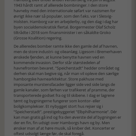
1943 hårdt ramt af allierede bombninger. I den store
havneby med den internationale søfart var nazismen for
øvrigt ikke nær så populær, som den f.eks. var i Slesvig-
Holsten. Hamborg var en arbejderby, og den dag i dag har
byen socialdemokratisk flertal. Borgermester Olaf Scholz
tiltrådte i 2018 som finansminister i en såkaldte Groko
(Grosse Koalition) regering.
De allieredes bomber ramte ikke den gamle del af havnen,
men de store industri- og olieanlæg. Ligesom i Bremerhaven
ønskede fjenden, at kunne benytte havnen ved en
kommende invasion. Derfor står størstedelen af
havnefronten bevaret. ”Speicherstadt” hedder området og
derhen skal man begive sig, når man vil opleve den særlige
hamborgske havnearkitektur. Store pakhuse med
imposante murstensfacader ligger side ved side langs de
gamle kanaler, som førhen var trafikeret af pramme, der
transporterede godset fra og til skibene. I dag er lagrene
tømt og bygningerne fungerer som kontor- eller
boligkomplekser. Et nybygget stort hus rejser sig i
”Speicherstadt”, prestigebyggeriet ”Elbphilharmonie”. Dér
kan man gratis gå ind og fra den øverste del af bygningen er
der en fin, fin udsigt over Hamborgs havn og by. Men
ønsker man af at høre musik, så kniber det. Koncerter er
oftest udsolgt længe før, de skal foregå.