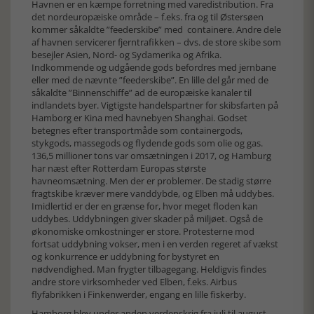
Havnen er en kæmpe forretning med varedistribution. Fra
det nordeuropæiske område – f.eks. fra og til Østersøen
kommer såkaldte ”feederskibe” med containere. Andre dele
af havnen servicerer fjerntrafikken – dvs. de store skibe som
besejler Asien, Nord- og Sydamerika og Afrika.
Indkommende og udgående gods befordres med jernbane
eller med de nævnte ”feederskibe”. En lille del går med de
såkaldte ”Binnenschiffe” ad de europæiske kanaler til
indlandets byer. Vigtigste handelspartner for skibsfarten på
Hamborg er Kina med havnebyen Shanghai. Godset
betegnes efter transportmåde som containergods,
stykgods, massegods og flydende gods som olie og gas.
136,5 millioner tons var omsætningen i 2017, og Hamburg
har næst efter Rotterdam Europas største
havneomsætning. Men der er problemer. De stadig større
fragtskibe kræver mere vanddybde, og Elben må uddybes.
Imidlertid er der en grænse for, hvor meget floden kan
uddybes. Uddybningen giver skader på miljøet. Også de
økonomiske omkostninger er store. Protesterne mod
fortsat uddybning vokser, men i en verden regeret af vækst
og konkurrence er uddybning for bystyret en
nødvendighed. Man frygter tilbagegang. Heldigvis findes
andre store virksomheder ved Elben, f.eks. Airbus
flyfabrikken i Finkenwerder, engang en lille fiskerby.
Hamborg blev under anden verdenskrig fra juli til august