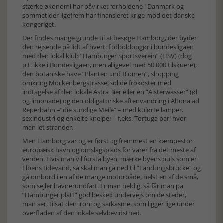
stærke økonomi har påvirket forholdene i Danmark og
sommetider ligefrem har finansieret krige mod det danske
kongeriget.
Der findes mange grunde til at besøge Hamborg, der byder
den rejsende på lidt af hvert: fodboldopgør i bundesligaen
med den lokal klub ”Hamburger Sportsverein” (HSV) (dog
p.t. ikke i Bundesligaen, men alligevel med 50.000 tilskuere),
den botaniske have ”Planten und Blomen”, shopping
omkring Möckenbergstrasse, solide frokoster med
indtagelse af den lokale Astra Bier eller en ”Alsterwasser” (øl
og limonade) og den obligatoriske aftenvandring i Altona ad
Reperbahn –”die sündige Meile” – med kulørte lamper,
sexindustri og enkelte knejper – f.eks. Tortuga bar, hvor
man let strander.
Men Hamborg var og er først og fremmest en kæmpestor
europæisk havn og omslagsplads for varer fra det meste af
verden. Hvis man vil forstå byen, mærke byens puls som er
Elbens tidevand, så skal man gå ned til ”Landungsbrücke” og
gå ombord i en af de mange motorbåde, helst en af de små,
som sejler havnerundfart. Er man heldig, så får man på
”Hamburger platt” god besked undervejs om de steder,
man ser, tilsat den ironi og sarkasme, som ligger lige under
overfladen af den lokale selvbevidsthed.