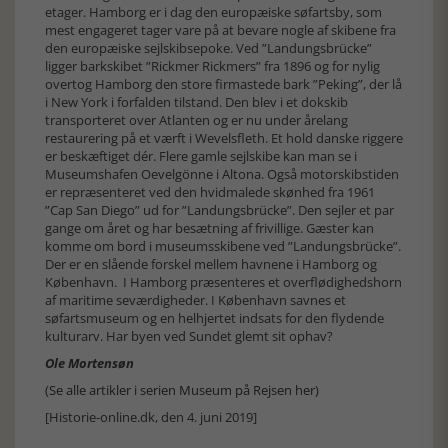
etager. Hamborg er i dag den europæiske søfartsby, som
mest engageret tager vare på at bevare nogle af skibene fra
den europæiske sejlskibsepoke. Ved ”Landungsbrücke”
ligger barkskibet ”Rickmer Rickmers” fra 1896 og for nylig
overtog Hamborg den store firmastede bark ”Peking”, der lå
i New York i forfalden tilstand. Den blev i et dokskib
transporteret over Atlanten og er nu under årelang
restaurering på et værft i Wevelsfleth. Et hold danske riggere
er beskæftiget dér. Flere gamle sejlskibe kan man se i
Museumshafen Oevelgönne i Altona. Også motorskibstiden
er repræsenteret ved den hvidmalede skønhed fra 1961
”Cap San Diego” ud for ”Landungsbrücke”. Den sejler et par
gange om året og har besætning af frivillige. Gæster kan
komme om bord i museumsskibene ved ”Landungsbrücke”.
Der er en slående forskel mellem havnene i Hamborg og
København. I Hamborg præsenteres et overflødighedshorn
af maritime seværdigheder. I København savnes et
søfartsmuseum og en helhjertet indsats for den flydende
kulturarv. Har byen ved Sundet glemt sit ophav?
Ole Mortensøn
(Se alle artikler i serien Museum på Rejsen her)
[Historie-online.dk, den 4. juni 2019]