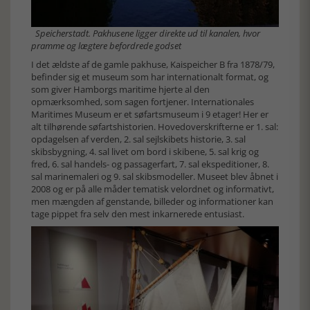
Speicherstadt. Pakhusene ligger direkte ud til kanalen, hvor
pramme og lægtere befordrede godset
I det ældste af de gamle pakhuse, Kaispeicher B fra 1878/79,
befinder sig et museum som har internationalt format, og
som giver Hamborgs maritime hjerte al den
opmærksomhed, som sagen fortjener. Internationales
Maritimes Museum er et søfartsmuseum i 9 etager! Her er
alt tilhørende søfartshistorien. Hovedoverskrifterne er 1. sal:
opdagelsen af verden, 2. sal sejlskibets historie, 3. sal
skibsbygning, 4. sal livet om bord i skibene, 5. sal krig og
fred, 6. sal handels- og passagerfart, 7. sal ekspeditioner, 8.
sal marinemaleri og 9. sal skibsmodeller. Museet blev åbnet i
2008 og er på alle måder tematisk velordnet og informativt,
men mængden af genstande, billeder og informationer kan
tage pippet fra selv den mest inkarnerede entusiast.