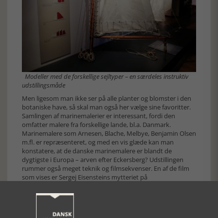
Modeller med de forskellige sejltyper – en særdeles instruktiv
udstillingsmåde
Men ligesom man ikke ser på alle planter og blomster i den
botaniske have, så skal man også her vælge sine favoritter.
Samlingen af marinemalerier er interessant, fordi den
omfatter malere fra forskellige lande, bl.a. Danmark.
Marinemalere som Arnesen, Blache, Melbye, Benjamin Olsen
m.fl. er repræsenteret, og med en vis glæde kan man
konstatere, at de danske marinemalere er blandt de
dygtigste i Europa – arven efter Eckersberg? Udstillingen
rummer også meget teknik og filmsekvenser. En af de film
som vises er Sergej Eisensteins mytteriet på
panserkrydseren Potemkin optaget i 1925. Stumfilmen
skildrer dramatisk et mytteri i den kejserlige russiske marine
i 1905 og den folkelige opstand i Odessa. Billederne leder
tanken hen på et andet mytteri og en anden revolution,