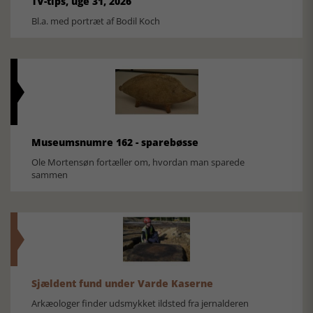
TV-tips, uge 31, 2026
Bl.a. med portræt af Bodil Koch
Museumsnumre 162 - sparebøsse
Ole Mortensøn fortæller om, hvordan man sparede
sammen
Sjældent fund under Varde Kaserne
Arkæologer finder udsmykket ildsted fra jernalderen