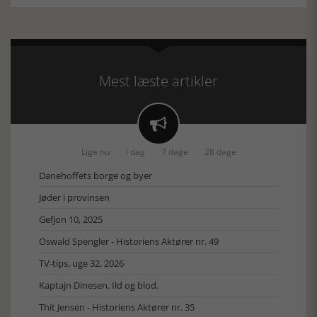
Mest læste artikler

Lige nu
I dag
7 dage
28 dage
Danehoffets borge og byer
Jøder i provinsen
Gefjon 10, 2025
Oswald Spengler - Historiens Aktører nr. 49
TV-tips, uge 32, 2026
Kaptajn Dinesen. Ild og blod.
Thit Jensen - Historiens Aktører nr. 35