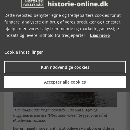
nemlig i Kiel ved afslutningen af første verdenskrig. På
øverste etage ses modelskibe indsamlet af Peter Tamm. Han
havde verdens største private samling, som i 2003 blev
Dette websted benytter egne og tredjeparters cookies for at
overdraget til en stiftelse og derpå udstillet på
fungere, analysere din brug af vores produkter og tjenester,
søfartsmuseet. Her er bl. a. modelskibe af guld og sølv.
hjælpe med vores salgsfremmende og marketingsmæssige
Museet har naturligvis rundvisninger, bibliotek,
indsats og levere indhold fra tredjeparter.
Læs mere
museumsbutik og en restaurant som bl.a. byder på dagens
fisk.
Cookie indstillinger
Kun nødvendige cookies
Accepter alle cookies
Hamburg-Süds fragtmotorskib ”Cap San Diego” og i
baggrunden den nye ”Elbphilharmonie”, bygget oven på et
eksisterende pakhus
Der er meget mere maritimt at opleve i Hamborg end de ni