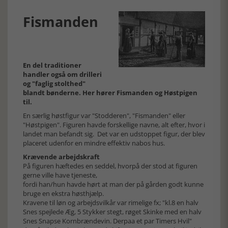
Fismanden
En del traditioner
handler også om drilleri
og "faglig stolthed"
blandt bønderne. Her hører Fismanden og Høstpigen
til.
En særlig høstfigur var "Stodderen", "Fismanden" eller
"Høstpigen". Figuren havde forskellige navne, alt efter, hvor i
landet man befandt sig. Det var en udstoppet figur, der blev
placeret udenfor en mindre effektiv nabos hus.
Krævende arbejdskraft
På figuren hæftedes en seddel, hvorpå der stod at figuren
gerne ville have tjeneste,
fordi han/hun havde hørt at man der på gården godt kunne
bruge en ekstra høsthjælp.
Kravene til løn og arbejdsvilkår var rimelige fx; "kl.8 en halv
Snes spejlede Æg, 5 Stykker stegt, røget Skinke med en halv
Snes Snapse Kornbrændevin. Derpaa et par Timers Hvil"