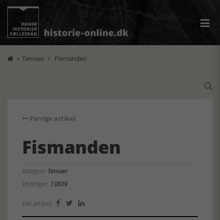
Temaer
Fismanden



Forrige artikel
Fismanden
Kategori:
Temaer
Visninger:
13839
Del artikel:


