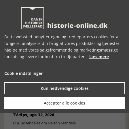
Historisk festival i Faaborg
FOBURGH Faaborg Internationale Historie Festival 2026 30.
oktober - 1. november 2026
Dette websted benytter egne og tredjeparters cookies for at
fungere, analysere din brug af vores produkter og tjenester,
hjælpe med vores salgsfremmende og marketingsmæssige
indsats og levere indhold fra tredjeparter.
Læs mere
Historiens Aktører 79 - John Reed
Ole Mortensøn fortæller om den amerikanske journalist
Cookie indstillinger
Kun nødvendige cookies
Accepter alle cookies
TV-tips, uge 32, 2026
Bl.a. udsendelse om Nelson Mandela