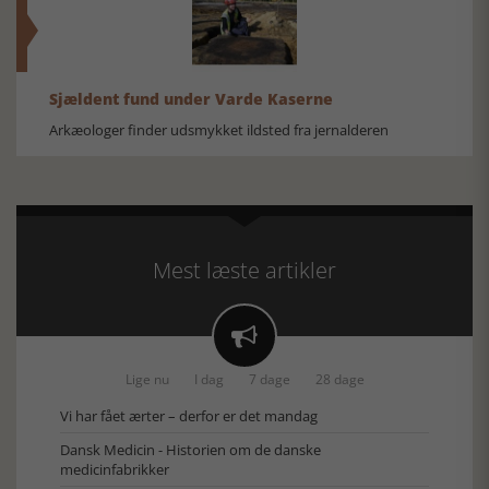
Sjældent fund under Varde Kaserne
Arkæologer finder udsmykket ildsted fra jernalderen
Mest læste artikler

Lige nu
I dag
7 dage
28 dage
Vi har fået ærter – derfor er det mandag
Dansk Medicin - Historien om de danske
medicinfabrikker