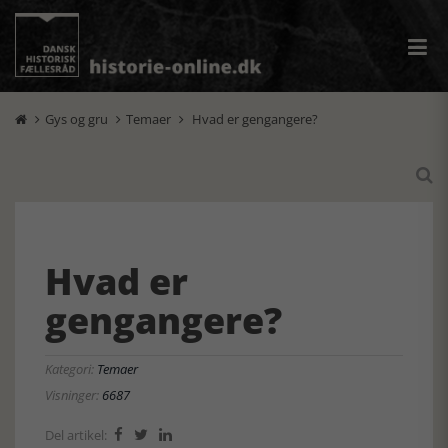
Gys og gru
Temaer
Hvad er gengangere?




Hvad er
gengangere?
Kategori:
Temaer
Visninger:
6687
Del artikel:


