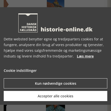
Historisk festival i Faaborg
FOBURGH Faaborg Internationale Historie Festival 2026 30.
oktober - 1. november 2026
Dette websted benytter egne og tredjeparters cookies for at
fungere, analysere din brug af vores produkter og tjenester,
hjælpe med vores salgsfremmende og marketingsmæssige
indsats og levere indhold fra tredjeparter.
Læs mere
Cookie indstillinger
Historiens Aktører 79 - John Reed
Ole Mortensøn fortæller om den amerikanske journalist
Kun nødvendige cookies
Accepter alle cookies