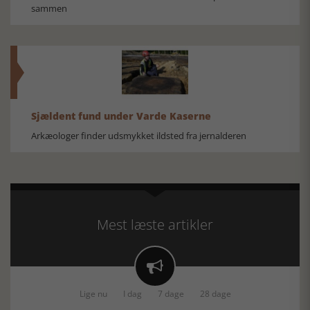
sammen
Sjældent fund under Varde Kaserne
Arkæologer finder udsmykket ildsted fra jernalderen
Mest læste artikler

Lige nu
I dag
7 dage
28 dage