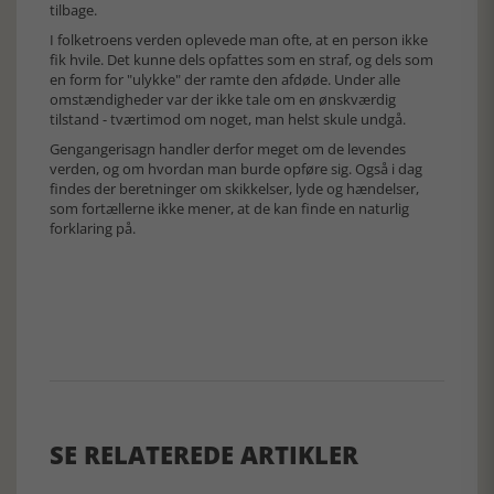
tilbage.
I folketroens verden oplevede man ofte, at en person ikke
fik hvile. Det kunne dels opfattes som en straf, og dels som
en form for "ulykke" der ramte den afdøde. Under alle
omstændigheder var der ikke tale om en ønskværdig
tilstand - tværtimod om noget, man helst skule undgå.
Gengangerisagn handler derfor meget om de levendes
verden, og om hvordan man burde opføre sig. Også i dag
findes der beretninger om skikkelser, lyde og hændelser,
som fortællerne ikke mener, at de kan finde en naturlig
forklaring på.
SE RELATEREDE ARTIKLER