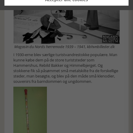
Magasin du Nords herremode 1939 – 1941, kbhvnbilleder.dk
I 1930-erne blev særlige turistvandrestokke populære. Man
kunne købe dem på de store turiststeder som
Hammershus, Rebild Bakker og Himmelbjerget. Og
stokkene fik så påsømmet små metalskilte fra de forskellige
steder, man besøgte, og blev på den måde små klenodier,
souvenirs fra barndommen og ungdommen.