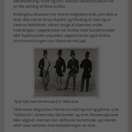
vekselvirkning i hvidt og sort. Marstal Søfartsmuseum har
en lille samling af disse stokke.
Koldinghus Museum har oberst Helgesens stok, som dels er
stok, dels ved at skrue dupsko og håndtag af viser sig at
være en feltkikkert, sikkert brugt af obersten under
treårskrigen. I jægerkredse var stokke med hundehoveder
eller fuglehoveder populære. Jægere havde også stokke,
som kunne bruges som klapstole ved jagt.
Tysk tryk med herremode fra 1860-erne
1850-ernes elegantiers fremstod med høj hat og gåstok, tysk
”Gehstock”, senere blev det bowler og stok. Modemagasiner
blev udgivet. Heri ses den skiftende herremode, og næsten
altid vises sammen med beklædningen en stok.