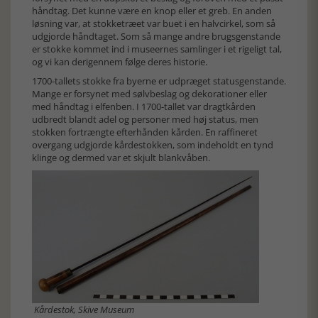
håndtag. Det kunne være en knop eller et greb. En anden
løsning var, at stokketræet var buet i en halvcirkel, som så
udgjorde håndtaget. Som så mange andre brugsgenstande
er stokke kommet ind i museernes samlinger i et rigeligt tal,
og vi kan derigennem følge deres historie.
1700-tallets stokke fra byerne er udpræget statusgenstande.
Mange er forsynet med sølvbeslag og dekorationer eller
med håndtag i elfenben. I 1700-tallet var dragtkården
udbredt blandt adel og personer med høj status, men
stokken fortrængte efterhånden kården. En raffineret
overgang udgjorde kårdestokken, som indeholdt en tynd
klinge og dermed var et skjult blankvåben.
Kårdestok, Skive Museum