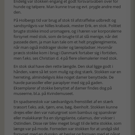
Endelig var stokken engang et godt forsvarsvåben over for
hunde og tølpere. Man kunne true og evt. prygle andre med
den.
På Holbergs tid var brug af stok til afstraffelse udbredt og
sandsynligvis var Nilles krabask, mester Erik, en stok. Politiet
brugte stokke imod uromagere, og i hæren var korporalerne
forsynet med stok, som de brugte til at slå menige, når det
passede dem, ja man kan tale om et helt prygleregimente,
når man også inddrager skoler og lærepladser. Hvornår
præcis stokke kom i brug i Danmark fortaber sig i fortiden,
men f.eks. ses Christian d. 4 på flere oliemalerier med stok.
En stok skal have den rette længde. Den skal ligge godt i
hånden, være så let som mulig og dog stærk. Stokken var en
herreting, almindeligvis ikke noget damer benyttede. De
havde parasoller eller paraplyer med sig på gaden.
Eksemplarer af stokke benyttet af damer findes dog på
museerne, bl.a. på Kvindemuseet.
En spadserestok var sædvanligvis fremstillet af en stærk
træsort f.eks. ask, tjørn, ene, bøg, ibenholt. Stokken kunne
drejes eller den var naturgroet som bambus og spanskrør
eller malakkarør fra en slyngplante, calamus, der vokser i
Ostindien. Disse rør blev meget brugt til de lette stokke, som
længe var på mode. Forneden var stokken for at undgå slid
forsynet med en dupsko, et beslag og foroven med et påsat