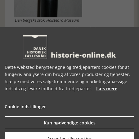
Den bergske stok, Holstebro Museum
I 1900-tallet overtog stokken med buet håndtag scenen og
blev nogle gange forsynet med en sølvring, hvori ejeren lod
sit navn indgravere. Frem til anden verdenskrig og et stykke
ind i 1950-erne var stokke stadig i brug, men så gik de helt af
mode som en del af den personlige beklædning. Herefter
signalerede en stok: Her er en ældre person som har
gangbesvær. For de mange gangbesværede og folk på
Dette websted benytter egne og tredjeparters cookies for at
plejehjem kan man tale om støttestokke, som begge køn
benyttede, og de var forsynet med håndgreb og gummidup
fungere, analysere din brug af vores produkter og tjenester,
forneden. Eksemplarer af disse stokke findes også på
hjælpe med vores salgsfremmende og marketingsmæssige
museum og hører til fortællingen om alderdom og pleje.
indsats og levere indhold fra tredjeparter.
Læs mere
Cookie indstillinger
Kun nødvendige cookies
Accepter alle cookies