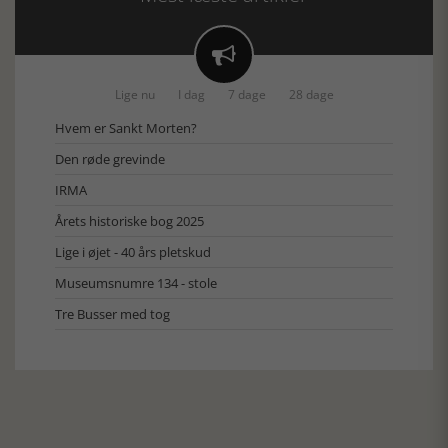

Lige nu
I dag
7 dage
28 dage
Hvem er Sankt Morten?
Den røde grevinde
IRMA
Årets historiske bog 2025
Lige i øjet - 40 års pletskud
Museumsnumre 134 - stole
Tre Busser med tog