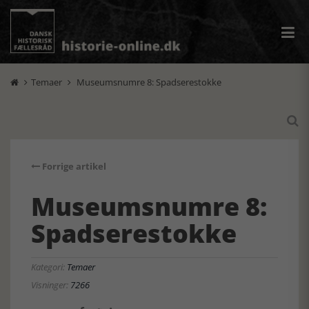
Temaer
Museumsnumre 8: Spadserestokke



Forrige artikel
Museumsnumre 8:
Spadserestokke
Kategori:
Temaer
Visninger:
7266