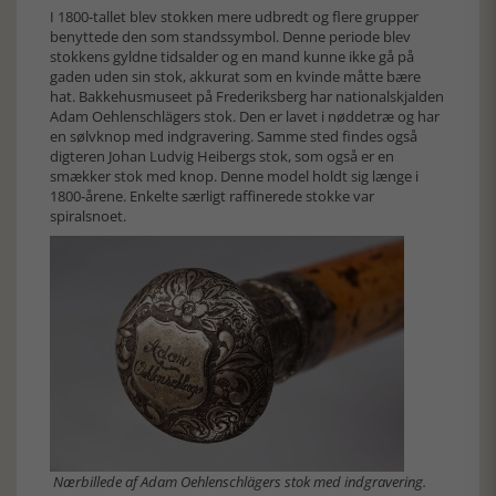
I 1800-tallet blev stokken mere udbredt og flere grupper
benyttede den som standssymbol. Denne periode blev
stokkens gyldne tidsalder og en mand kunne ikke gå på
gaden uden sin stok, akkurat som en kvinde måtte bære
hat. Bakkehusmuseet på Frederiksberg har nationalskjalden
Adam Oehlenschlägers stok. Den er lavet i nøddetræ og har
en sølvknop med indgravering. Samme sted findes også
digteren Johan Ludvig Heibergs stok, som også er en
smækker stok med knop. Denne model holdt sig længe i
1800-årene. Enkelte særligt raffinerede stokke var
spiralsnoet.
Nærbillede af Adam Oehlenschlägers stok med indgravering.