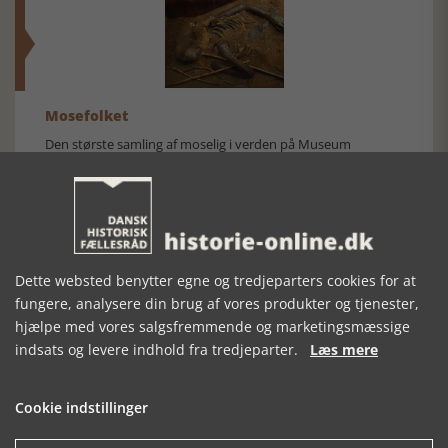
Mosefolket
Den største samling af moselig i verden på Museum
Silkeborg Hovedgården
Dette websted benytter egne og tredjeparters cookies for at
fungere, analysere din brug af vores produkter og tjenester,
hjælpe med vores salgsfremmende og marketingsmæssige
Historisk festival i Faaborg
indsats og levere indhold fra tredjeparter.
Læs mere
FOBURGH Faaborg Internationale Historie Festival 2026 30.
oktober - 1. november 2026
Cookie indstillinger