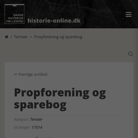
Temaer
Propforening og sparebog



Forrige artikel
Propforening og
sparebog
Kategori:
Temaer
Visninger:
17014