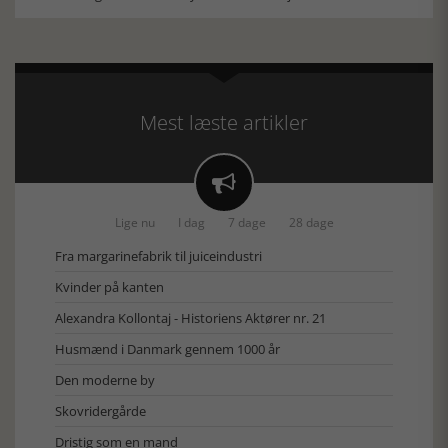
Mest læste artikler

Lige nu
I dag
7 dage
28 dage
Fra margarinefabrik til juiceindustri
Kvinder på kanten
Alexandra Kollontaj - Historiens Aktører nr. 21
Husmænd i Danmark gennem 1000 år
Den moderne by
Skovridergårde
Dristig som en mand