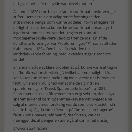
fattigvæsnet - når de hvide var blevet moderne
Allerede i 1820'erne blev de første konfirmationsforeninger
stiftet. Der var tale om velgørende foreninger, der
indsamlede penge, som kunne uddeles i form af legater til
dårligt stillede, der så kunne købe konfirmationsudstyr. I
legatbestemmelserne var det i reglen et krav, at
modtagerne skulle være værdigt trængende. Èn af de
kendteste foreninger var Propforeningen "P", som stiftedes i
København i 1894. Den blev efterhånden til en
landsdækkende forening, med lokalafdelinger rundt om i
landet.
En anden måde at klare problemet på, kunne være at tegne
en "konfirmationsforsikring", hvilket var en mulighed fra
1896. Her kunne man melde sig ind allerede når barnet var
født. En anden mulighed var at melde sig ind i en
spareforening, fx "Dansk Sparemærkekasse" fra 1881.
Sparemærkekassen fik senere en særlig sektion, der solgte
sparemærker til børn. Sparemærkesystemet byggede på
salg af mærker, med forskellig værdi, som blev klædet ind i
en lille bog. Og da indeståendet på "børne-sparebøgerne"
først kunne hæves, når man fyldte fjorten, var det
nærliggende, at pengene kunne gå til konfirmationstøj
Charlotte S.H. Jensen