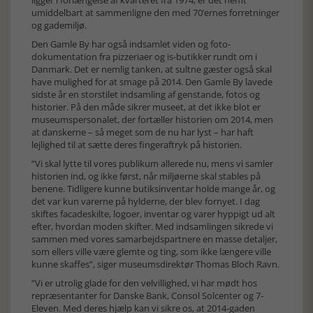
ligger i forlængelse af kvarteret fra 1974, er det nemt
umiddelbart at sammenligne den med 70’ernes forretninger
og gademiljø.
Den Gamle By har også indsamlet viden og foto-
dokumentation fra pizzeriaer og is-butikker rundt om i
Danmark. Det er nemlig tanken, at sultne gæster også skal
have mulighed for at smage på 2014. Den Gamle By lavede
sidste år en storstilet indsamling af genstande, fotos og
historier. På den måde sikrer museet, at det ikke blot er
museumspersonalet, der fortæller historien om 2014, men
at danskerne – så meget som de nu har lyst – har haft
lejlighed til at sætte deres fingeraftryk på historien.
”Vi skal lytte til vores publikum allerede nu, mens vi samler
historien ind, og ikke først, når miljøerne skal stables på
benene. Tidligere kunne butiksinventar holde mange år, og
det var kun varerne på hylderne, der blev fornyet. I dag
skiftes facadeskilte, logoer, inventar og varer hyppigt ud alt
efter, hvordan moden skifter. Med indsamlingen sikrede vi
sammen med vores samarbejdspartnere en masse detaljer,
som ellers ville være glemte og ting, som ikke længere ville
kunne skaffes”, siger museumsdirektør Thomas Bloch Ravn.
”Vi er utrolig glade for den velvillighed, vi har mødt hos
repræsentanter for Danske Bank, Consol Solcenter og 7-
Eleven. Med deres hjælp kan vi sikre os, at 2014-gaden