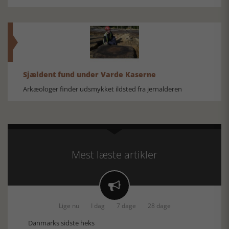
Sjældent fund under Varde Kaserne
Arkæologer finder udsmykket ildsted fra jernalderen
Mest læste artikler

Lige nu
I dag
7 dage
28 dage
Danmarks sidste heks