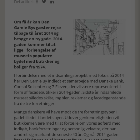
Del artikel:



Om få år kan Den
Gamle Bys gæster rejse
tilbage til året 2014 og
besøge en ny gade. 2014-
gaden kommer til at
ligge i forlængelse af
museets populære
bydel med butikker og
boliger fra 1974.
I forbindelse med et indsamlingsprojekt med fokus på 2014
har Den Gamle By indledt et samarbejde med Danske Bank,
Consol Solcenter og 7-Eleven, der vil være repræsenteret i
form af facadebutikker i 2014-gaden. Sidste år indsamlede
museet således skilte, møbler, reklamer og facadegenstande
fra de tre forretninger.
Mange danskere vil have mødt de tre forretningstyper i
gadebilledet i landets byer. Udover genkendeligheden vil
butikkerne være med til at fortælle om vores adfærd med
indkøb, bankforretninger og personlig velvære, der har
ændret sig markant de seneste 40 år. Og når 2014-gaden