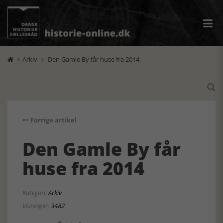
Arkiv
Den Gamle By får huse fra 2014



Forrige artikel
Den Gamle By får
huse fra 2014
Kategori:
Arkiv
Visninger:
3482