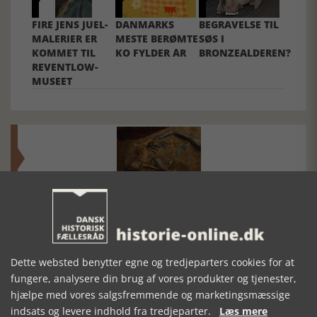
FIRE JENS JUEL-
DANMARKS
BEGRAVELSE TIL
MALERIER ER
MESTE BERØMTE
SØS I
KOMMET TIL
KO FYLDER ÅR
BRONZEALDEREN?
REVENTLOW-
MUSEET
Mosefolket
Den største samling af moselig i verden på Museum
Silkeborg Hovedgården
Dette websted benytter egne og tredjeparters cookies for at
fungere, analysere din brug af vores produkter og tjenester,
hjælpe med vores salgsfremmende og marketingsmæssige
indsats og levere indhold fra tredjeparter.
Læs mere