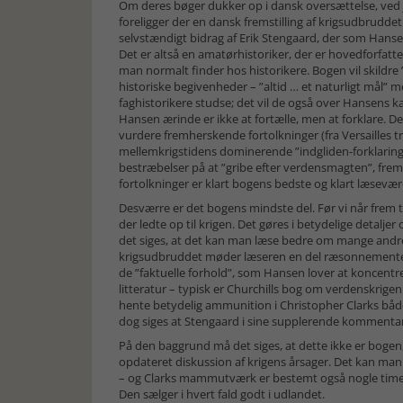
Om deres bøger dukker op i dansk oversættelse, ved 
foreligger der en dansk fremstilling af krigsudbrudde
selvstændigt bidrag af Erik Stengaard, der som Hans
Det er altså en amatørhistoriker, der er hovedforfatt
man normalt finder hos historikere. Bogen vil skildre ”
historiske begivenheder – ”altid … et naturligt mål” m
faghistorikere studse; det vil de også over Hansens ka
Hansen ærinde er ikke at fortælle, men at forklare. De
vurdere fremherskende fortolkninger (fra Versailles 
mellemkrigstidens dominerende ”indgliden-forklaring” 
bestræbelser på at ”gribe efter verdensmagten”, frems
fortolkninger er klart bogens bedste og klart læsevær
Desværre er det bogens mindste del. Før vi når frem ti
der ledte op til krigen. Det gøres i betydelige detalje
det siges, at det kan man læse bedre om mange andre s
krigsudbruddet møder læseren en del ræsonnementer 
de ”faktuelle forhold”, som Hansen lover at koncentre
litteratur – typisk er Churchills bog om verdenskrig
hente betydelig ammunition i Christopher Clarks båd
dog siges at Stengaard i sine supplerende kommentare
På den baggrund må det siges, at dette ikke er bogen, 
opdateret diskussion af krigens årsager. Det kan man
– og Clarks mammutværk er bestemt også nogle time
Den sælger i hvert fald godt i udlandet.