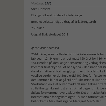
Visninger:
9982
Sten Hansen:
Et krigsudbrud og dets fortolkninger
(med et selvstændigt bidrag af Erik Stengaard)
255 sider
Udg. af Skriveforlaget 2013
Af Nils Arne Sørensen
2014 bliver, som de fleste historisk interesserede har 
jubilæumsår. Hjemme er det mest 150-året for 1864 vi
1814: enden på den lange danskernat og vedtagelsen a
kommer til at dryppe lidt her sydpå – den nationalist
danskernatten er fortrængt, og nu er vi broderfolk). 
vestlige verden er det imidlertid 100-året for første 
det kommer ikke til at gå stille af, ikke mindst i land
Storbritannien. Det bliver markeret med talrige offent
spillefilm og ikke mindst en strøm af bøger om krigen i
fatigue
forekommer overvældende. Det er måske forklari
internationale forlagskataloger – fx med tommetykk
historikerne Max Hastings og Margaret MacMillan.