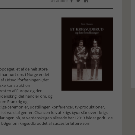
Del artikel:



opdaget, et af de helt store
 har hørt om; i Norge er det
f Eidsvollforfatningen (det
iske konstruktion
I resten af Europa og den
verdenskrig, det handler om, og
e som Frankrig og
lige ceremonier, udstillinger, konferencer, tv-produktioner,
 et væld af genrer. Chancen for, at krigs-
hype
slår over i krigs-
ngen på, at verdenskrigen allerede her i 2013 fylder godt i de
e bøger om krigsudbruddet af succesforfattere som