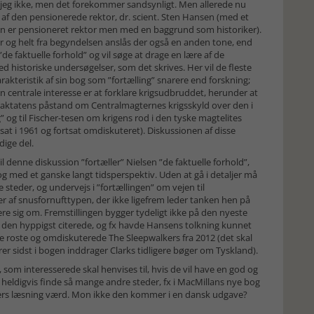
jeg ikke, men det forekommer sandsynligt. Men allerede nu
t af den pensionerede rektor, dr. scient. Sten Hansen (med et
en er pensioneret rektor men med en baggrund som historiker).
er og helt fra begyndelsen anslås der også en anden tone, end
de faktuelle forhold” og vil søge at drage en lære af de
ed historiske undersøgelser, som det skrives. Her vil de fleste
rakteristik af sin bog som ”fortælling” snarere end forskning;
n centrale interesse er at forklare krigsudbruddet, herunder at
traktatens påstand om Centralmagternes krigsskyld over den i
og til Fischer-tesen om krigens rod i den tyske magtelites
at i 1961 og fortsat omdiskuteret). Diskussionen af disse
dige del.
l denne diskussion ”fortæller” Nielsen ”de faktuelle forhold”,
r og med et ganske langt tidsperspektiv. Uden at gå i detaljer må
teder, og undervejs i ”fortællingen” om vejen til
af snusfornufttypen, der ikke ligefrem leder tanken hen på
re sig om. Fremstillingen bygger tydeligt ikke på den nyeste
en den hyppigst citerede, og fx havde Hansens tolkning kunnet
e roste og omdiskuterede The Sleepwalkers fra 2012 (det skal
r sidst i bogen inddrager Clarks tidligere bøger om Tyskland).
som interesserede skal henvises til, hvis de vil have en god og
 heldigvis finde så mange andre steder, fx i MacMillans nye bog
rs læsning værd. Mon ikke den kommer i en dansk udgave?