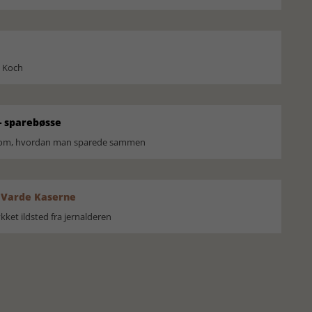
l Koch
 sparebøsse
r om, hvordan man sparede sammen
 Varde Kaserne
ket ildsted fra jernalderen