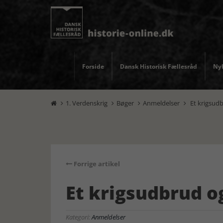
Forside
Dansk Historisk Fællesråd
Nyh
1. Verdenskrig
Bøger
Anmeldelser
Et krigsudb




Forrige artikel
Et krigsudbrud o
Kategori:
Anmeldelser