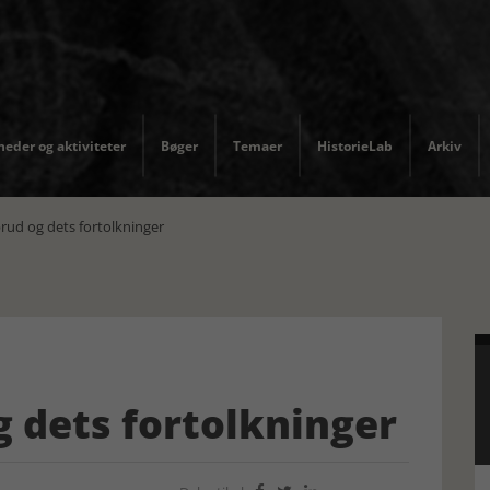
eder og aktiviteter
Bøger
Temaer
HistorieLab
Arkiv
rud og dets fortolkninger
g dets fortolkninger