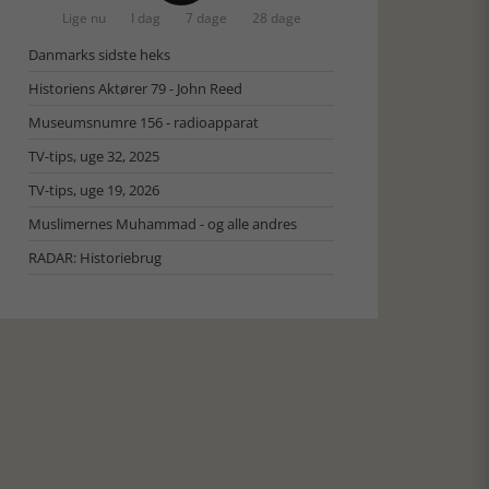
Lige nu
I dag
7 dage
28 dage
Danmarks sidste heks
Historiens Aktører 79 - John Reed
Museumsnumre 156 - radioapparat
TV-tips, uge 32, 2025
TV-tips, uge 19, 2026
Muslimernes Muhammad - og alle andres
RADAR: Historiebrug