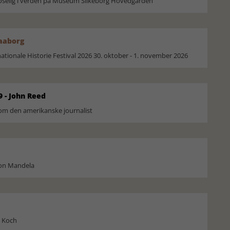
moselig i verden på Museum Silkeborg Hovedgården
Faaborg
ionale Historie Festival 2026 30. oktober - 1. november 2026
9 - John Reed
om den amerikanske journalist
son Mandela
l Koch