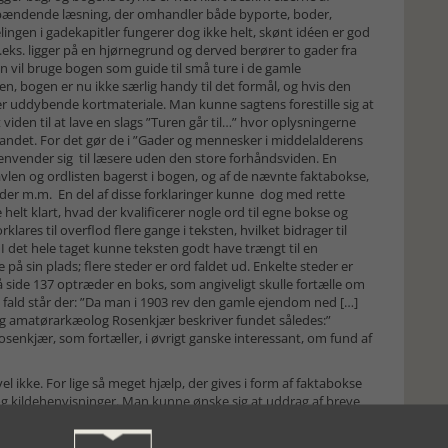
spændende læsning, der omhandler både byporte, boder,
lingen i gadekapitler fungerer dog ikke helt, skønt idéen er god
eks. ligger på en hjørnegrund og derved berører to gader fra
 man vil bruge bogen som guide til små ture i de gamle
, bogen er nu ikke særlig handy til det formål, og hvis den
der uddybende kortmateriale. Man kunne sagtens forestille sig at
den til at lave en slags ”Turen går til…” hvor oplysningerne
andet. For det gør de i ”Gader og mennesker i middelalderens
vender sig til læsere uden den store forhåndsviden. En
tavlen og ordlisten bagerst i bogen, og af de nævnte faktabokse,
blider m.m. En del af disse forklaringer kunne dog med rette
e helt klart, hvad der kvalificerer nogle ord til egne bokse og
klares til overflod flere gange i teksten, hvilket bidrager til
 I det hele taget kunne teksten godt have trængt til en
på sin plads; flere steder er ord faldet ud. Enkelte steder er
å side 137 optræder en boks, som angiveligt skulle fortælle om
t fald står der: ”Da man i 1903 rev den gamle ejendom ned […]
 amatørarkæolog Rosenkjær beskriver fundet således:”
Rosenkjær, som fortæller, i øvrigt ganske interessant, om fund af
 ikke. For lige så meget hjælp, der gives i form af faktabokse
er og kildehenvisninger. Man kunne ønske sig at uddrag af breve
k., når nu det angives at bogen også henvender sig til ”ikke-
vne tekster, men ikke i alle tilfælde står anstrengelserne lig