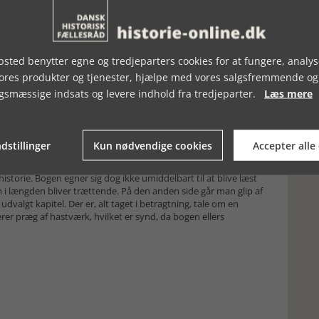
 som fortæller om forskellige tiltag i renæssancens
d inkonsekvent, når andre, også ældre, kilder gengives på mere
r brugt den forhåndenværende udgave af en given kilde, uden
vis det alene er for at give et indtryk af tidens sprog, kunne
 af originalen. Dette være sagt fordi det ikke hænger sammen
sted benytter egne og tredjeparters cookies for at fungere, analys
 Endvidere halter kildehenvisningerne, hvilket giver indtryk af
vores produkter og tjenester, hjælpe med vores salgsfremmende og
 der beskød borgen med blider”. Hvilken kilde er det? Hvis
gsmæssige indsats og levere indhold fra tredjeparter.
Læs mere
 meget klogere, men kan dog få oplyst at ”Københavns
t.dk”. Jo, tak men, når forfatteren har forskerbaggrund, burde
vove at påstå, at der er forskel på kilder og litteratur, hvorfor
inger til henholdsvis det ene og det andet, især når det
dstillinger
Kun nødvendige cookies
Accepter alle
riginale kilder.
 forskelligartede oplysninger om det forsvundne København i
istorie. Bogen egner sig dog ikke umiddelbart til at blive læst
m i længden bliver trættende. På den anden side går man glip af
dvalgt kapitel. Der er, alt taget i betragtning, tale om en
præg af hastværk, hvilket er synd, da bogen ellers