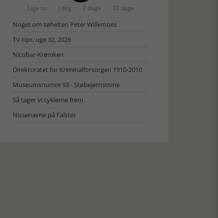
Lige nu
I dag
7 dage
28 dage
Noget om søhelten Peter Willemoes
TV-tips, uge 32, 2026
Nicobar-Krøniken
Direktoratet for Kriminalforsorgen 1910-2010
Museumsnumre 93 - Støbejernsovne
Så tager vi cyklerne frem
Nissenavne på Falster