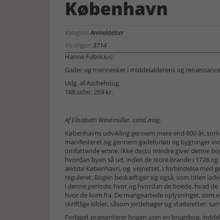
København
Kategori:
Anmeldelser
Visninger:
3714
Hanne Fabricius:
Gader og mennesker i middelalderens og renæssanc
Udg. af Aschehoug.
188 sider, 269 kr.
Af Elisabeth Windmüller, cand.mag.
Københavns udvikling gennem mere end 600 år, som 
manifesteret sig gennem gadeforløb og bygninger ind
omfattende emne. Ikke desto mindre giver denne bog 
hvordan byen så ud, inden de store brande i 1728 og 
ældste København, og vejnettet, i forbindelse med 
reguleret. Bogen beskæftiger sig også, som titlen la
i denne periode; hvor og hvordan de boede, hvad de
hvor de kom fra. De mangeartede oplysninger, som er
skriftlige kilder, såsom jordebøger og stadsretter, s
Forlaget præsenterer bogen som en brugsbog, inddelt i 