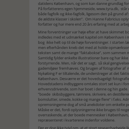
datidens København, og som kan danne grundlag for
På forfatterens egen hjemmeside, www.tyra.dk, står de
både fagfolk og ikke-fagfolk, ligesom den på grund a
de ældste klasser i skolen”. Om Hanne Fabricius oplys
forfatter og har mere end 20 års erfaring med at arb
Mine forventninger var høje efter at have skimmet bog
indledes med et udmærket kapitel om København i m
bog ikke helt op til de høje forventninger. I starten 
men efterhånden kneb det med at holde opmærksomhe
teksten samt de mange ”faktabokse”, som sammen med
Samtidig fylder enkelte illustrationer bare og har ikke 
forstyrrende. Men, når det er sagt, så skal gengivel
gademiljøer fremhæves. Og brugen af fotografier af m
Nykøbing F er tiltalende, de understreger at det fakt
København. Desværre er det hovedsageligt fotografie
Hovedstadens indbyggere omtales stort set kun i fo
erhvervsdrivende, som har boet i denne og hin gade. I
”boede skibsbyggere, tømrere, skrivere, en destillere
bomslutter, smede, kokke og mange flere” i f.eks. A
opremsningerne dog af små anekdoter om enkelte p
Måske er det, fordi oplysningerne ikke bruges til noget
overraskende, at der boede mennesker i København, 
repræsenteret i kvarterene indenfor voldene.
Der er dog ikke tvivl om, at et stort researcharbejde l