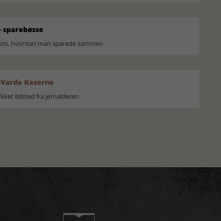
 sparebøsse
r om, hvordan man sparede sammen
 Varde Kaserne
ket ildsted fra jernalderen