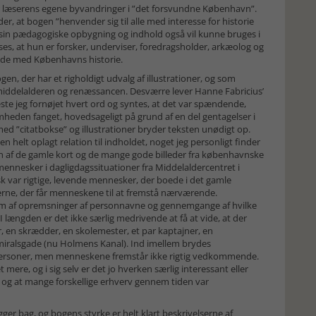
 læserens egene byvandringer i ”det forsvundne København”.
r, at bogen ”henvender sig til alle med interesse for historie
f sin pædagogiske opbygning og indhold også vil kunne bruges i
es, at hun er forsker, underviser, foredragsholder, arkæolog og
ejde med Københavns historie.
en, der har et righoldigt udvalg af illustrationer, og som
iddelalderen og renæssancen. Desværre lever Hanne Fabricius’
læste jeg fornøjet hvert ord og syntes, at det var spændende,
den fanget, hovedsageligt på grund af en del gentagelser i
 ”citatbokse” og illustrationer bryder teksten unødigt op.
en helt oplagt relation til indholdet, noget jeg personligt finder
sen af de gamle kort og de mange gode billeder fra københavnske
ennesker i dagligdagssituationer fra Middelaldercentret i
isk var rigtige, levende mennesker, der boede i det gamle
rne, der får menneskene til at fremstå nærværende.
rm af opremsninger af personnavne og gennemgange af hvilke
 længden er det ikke særlig medrivende at få at vide, at der
r, en skrædder, en skolemester, et par kaptajner, en
dmiralsgade (nu Holmens Kanal). Ind imellem brydes
ersoner, men menneskene fremstår ikke rigtig vedkommende.
 mere, og i sig selv er det jo hverken særlig interessant eller
og at mange forskellige erhverv gennem tiden var
igger bag, og bogens styrke er helt klart beskrivelserne af