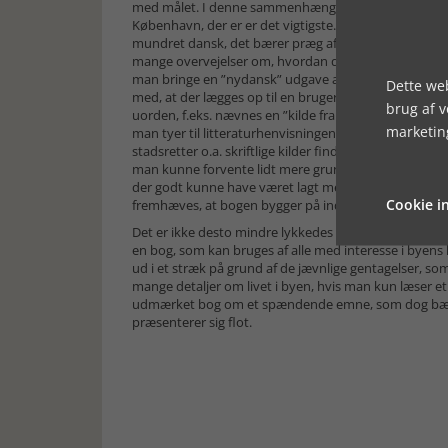
med målet. I denne sammenhæng er det vel indholdet,
København, der er er det vigtigste. Det er i hvert fal
mundret dansk, det bærer præg af, at forfatteren ha
mange overvejelser om, hvordan den skulle gengives. H
man bringe en ”nydansk” udgave af teksten ved siden
Dette web
med, at der lægges op til en brugervenlig bog for alle.
brug af 
uorden, f.eks. nævnes en ”kilde fra 1296 om borgerne,
marketin
man tyer til litteraturhenvisningen, bliver man ikke
stadsretter o.a. skriftlige kilder findes på www.eremi
man kunne forvente lidt mere grundighed. Og så vil jeg 
der godt kunne have været lagt mere arbejde i henvisn
Cookie in
fremhæves, at bogen bygger på indgående brug af de o
Det er ikke desto mindre lykkedes at samle en masse
en bog, som kan bruges af alle med interesse i byens h
ud i et stræk på grund af de jævnlige gentagelser, so
mange detaljer om livet i byen, hvis man kun læser et u
udmærket bog om et spændende emne, som dog bærer 
præsenterer sig flot.