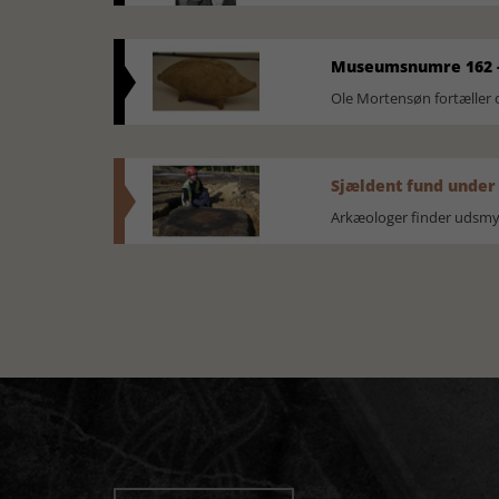
Museumsnumre 162 -
Ole Mortensøn fortælle
Sjældent fund under
Arkæologer finder udsmyk