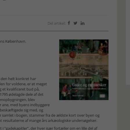
Del artikel:



ens København.
den helt konkret har
en for voldene, er et meget
et kvalificeret bud på,
1795 ødelagde dele af det
genopbygningen, blev
der ane, med byens indbyggere
 beskæftigede sig med, og
 samlet i bogen, stammer fra de ældste kort over byen og
amt resultaterne af mange års arkæologiske undersøgelser.
”gadekapitler”, der hver især fortæller om en lille del af