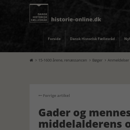
Forside
Dansk Historisk Fællesråd
Nyh
15-1600 årene, renæssancen
Bøger
Anmeldelser



Forrige artikel
Gader og mennes
middelalderens 