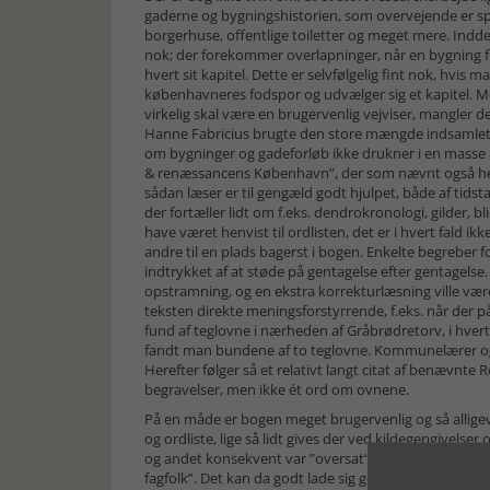
gaderne og bygningshistorien, som overvejende er 
borgerhuse, offentlige toiletter og meget mere. Indde
nok; der forekommer overlapninger, når en bygning f.
hvert sit kapitel. Dette er selvfølgelig fint nok, hvis
københavneres fodspor og udvælger sig et kapitel. Men
virkelig skal være en brugervenlig vejviser, mangler 
Hanne Fabricius brugte den store mængde indsamlet vi
om bygninger og gadeforløb ikke drukner i en masse 
& renæssancens København”, der som nævnt også hen
sådan læser er til gengæld godt hjulpet, både af tids
der fortæller lidt om f.eks. dendrokronologi, gilder, 
have været henvist til ordlisten, det er i hvert fald ikk
andre til en plads bagerst i bogen. Enkelte begreber for
indtrykket af at støde på gentagelse efter gentagelse.
opstramning, og en ekstra korrekturlæsning ville være 
teksten direkte meningsforstyrrende, f.eks. når der p
fund af teglovne i nærheden af Gråbrødretorv, i hver
fandt man bundene af to teglovne. Kommunelærer og
Herefter følger så et relativt langt citat af benævnte 
begravelser, men ikke ét ord om ovnene.
På en måde er bogen meget brugervenlig og så alligevel
og ordliste, lige så lidt gives der ved kildegengivels
og andet konsekvent var ”oversat” til læsevenligt dans
fagfolk”. Det kan da godt lade sig gøre at læse de gengi