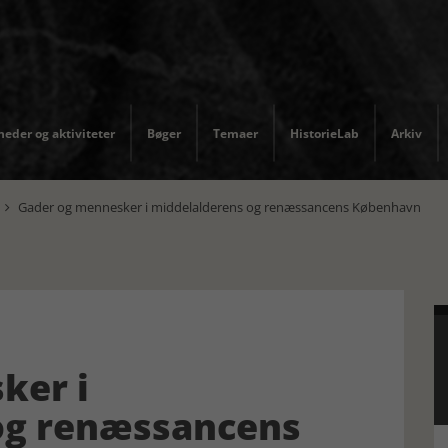
eder og aktiviteter
Bøger
Temaer
HistorieLab
Arkiv
Gader og mennesker i middelalderens og renæssancens København

ker i
og renæssancens