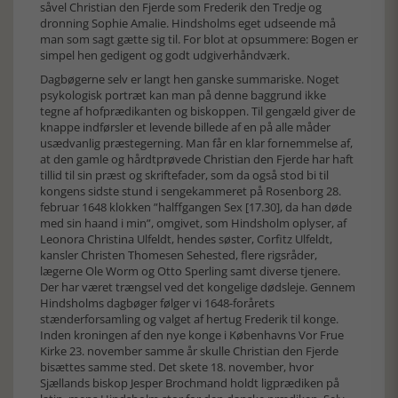
såvel Christian den Fjerde som Frederik den Tredje og
dronning Sophie Amalie. Hindsholms eget udseende må
man som sagt gætte sig til. For blot at opsummere: Bogen er
simpel hen gedigent og godt udgiverhåndværk.
Dagbøgerne selv er langt hen ganske summariske. Noget
psykologisk portræt kan man på denne baggrund ikke
tegne af hofprædikanten og biskoppen. Til gengæld giver de
knappe indførsler et levende billede af en på alle måder
usædvanlig præstegerning. Man får en klar fornemmelse af,
at den gamle og hårdtprøvede Christian den Fjerde har haft
tillid til sin præst og skriftefader, som da også stod bi til
kongens sidste stund i sengekammeret på Rosenborg 28.
februar 1648 klokken ”halffgangen Sex [17.30], da han døde
med sin haand i min”, omgivet, som Hindsholm oplyser, af
Leonora Christina Ulfeldt, hendes søster, Corfitz Ulfeldt,
kansler Christen Thomesen Sehested, flere rigsråder,
lægerne Ole Worm og Otto Sperling samt diverse tjenere.
Der har været trængsel ved det kongelige dødsleje. Gennem
Hindsholms dagbøger følger vi 1648-forårets
stænderforsamling og valget af hertug Frederik til konge.
Inden kroningen af den nye konge i Københavns Vor Frue
Kirke 23. november samme år skulle Christian den Fjerde
bisættes samme sted. Det skete 18. november, hvor
Sjællands biskop Jesper Brochmand holdt ligprædiken på