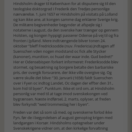
Hindsholm drager til København for at disputere sig til den
teologiske doktorgrad i Frederik den Tredjes personlige
nærværelse. 1. juni 1657 er Hindsholm på visitats på Lolland
og kan ikke ane, at kongen samme dag erklærer Sverige krig.
De militære begivenheder begynder at afspejle sig i
notaterne i august, da den svenske hær trænger op gennem
Holsten, og kongen hyppigt passerer Odense på vej til og fra
fronten i Jylland. Mere indtrængende bliver tonen 24.
oktober ”bleff Fredricksodde (nuv. Fredericia) Jndtagen aff
Suenschen vden nogen modstand oc fick alle Stycker
(kanoner), munition, oc huad der waar inde. Gud bedret!”
Her er Odensebispen forkert informeret: Frederiksodde blev
stormet, og besætning og borgere betalte den barbariske
pris, der overgik forsvarere, der ikke ville overgive sig. Og
værre skulle det blive: ”30. Janvarii (1658) faldt Suenschen
over i Fyen oc indtog Landet, Oc dagen der effter den 31.,
kom hid til byen”. Punktum. Ikke et ord om, at Hindsholm
personlig var med til at tage imod svenskekongen ved
bygrænsen. Næste indførsel, 2. marts, oplyser, at freden
blev forkyndt ”wed trommeslag her i byen”.
Freden var det så som så med, og svenskerne forlod ikke
Fyn, før de i begyndelsen af august genoptog krigen med
landgangen i Korsør. Hindsholms optegnelser under
Svenskekrigene vidner om, at den kirkelige forvaltning