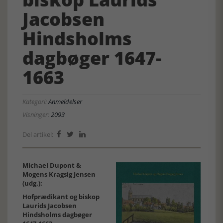
Jacobsen
Hindsholms
dagbøger 1647-
1663
Kategori:
Anmeldelser
Visninger:
2093
Del artikel:



Michael Dupont &
Mogens Kragsig Jensen
(udg.):
Hofprædikant og biskop
Laurids Jacobsen
Hindsholms dagbøger