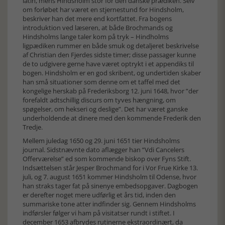
latin, mens Hindsholm stor for den danske prædiken. Selv
om forløbet har været en stjernestund for Hindsholm,
beskriver han det mere end kortfattet. Fra bogens
introduktion ved læseren, at både Brochmands og
Hindsholms lange taler kom på tryk – Hindholms
ligpædiken rummer en både smuk og detaljeret beskrivelse
af Christian den Fjerdes sidste timer; disse passager kunne
de to udgivere gerne have været optrykt i et appendiks til
bogen. Hindsholm er en god skribent, og undertiden skaber
han små situationer som denne om et taffel med det
kongelige herskab på Frederiksborg 12. juni 1648, hvor ”der
forefaldt adtschillig discurs om tyves hængning, om
spøgelser, om hekseri og deslige”. Det har været ganske
underholdende at dinere med den kommende Frederik den
Tredje.
Mellem juledag 1650 og 29. juni 1651 tier Hindsholms
journal. Sidstnævnte dato aflægger han ”Vdi Cancelers
Offerværelse” ed som kommende biskop over Fyns Stift.
Indsættelsen står Jesper Brochmand for i Vor Frue Kirke 13.
juli, og 7. august 1651 kommer Hindsholm til Odense, hvor
han straks tager fat på sinenye embedsopgaver. Dagbogen
er derefter noget mere udførlig et års tid, inden den
summariske tone atter indfinder sig. Gennem Hindsholms
indførsler følger vi ham på visitatser rundt i stiftet. I
december 1653 afbrydes rutinerne ekstraordinært, da