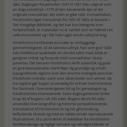
død. Dagbogen fra perioden 1647 til 1651 blev udgivet som
en slags privattryk i 1779 af den daværende ejer af det
originale manuskript, der siden er gået tabt. Fortsættelsen,
Hindsholms eget manuskript fra 1651 til 1663, er bevaret i
Det Kongelige Bibliotek, og det kan kun betegnes som
fortjenstfuldt, at materialet nu er samlet som en helhed i en
velkommenteret og i det hele taget smukt udstyret bog.
Hindsholms kortfattede journaler er omhyggeligt
gennemredigeret, så de latinske udtryk, han som god 1600-
tals intellektuel spækkede sin danske tekst med, både er
gengivet ordret og forsynet med oversættelse i skarp
parentes. Det bevarer Hindsholms skrift autentisk og giver
en god læseoplevelse. Hertil føjer sig grundige og smukt
typograferede registre over den enorme mængde personer,
Hindsholm omtaler, samt over såvel steder som emner. De
tre registre gør bogen anvendelig for enhver med interesse
for Danmark i Svenskekrigenes tid og for genealogisk og
lokalhistoriske interesserede. Selve dagbogsteksten fylder
knap 80 af bogens i alt 245 sider. Bogens første 80 sider
anvendes til en biografisk og historisk perspektiverende
introduktion til Hindsholms liv og tid, glimrende og
letflydende skrevet og med en række smukt reproducerede
illustrationer, bl.a. portrætter af skikkelser fra Hindsholms
familiemæssige og faglige netværk og velvalgte billeder af