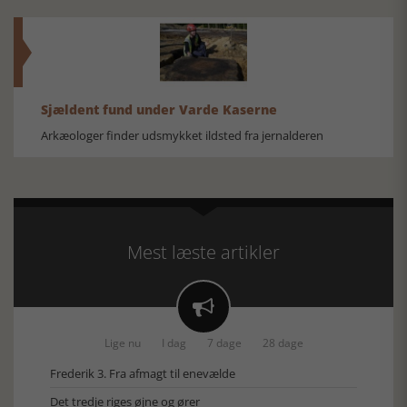
Sjældent fund under Varde Kaserne
Arkæologer finder udsmykket ildsted fra jernalderen
Mest læste artikler

Lige nu
I dag
7 dage
28 dage
Frederik 3. Fra afmagt til enevælde
Det tredje riges øjne og ører