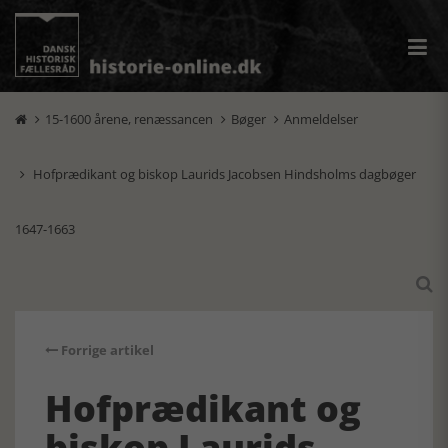
15-1600 årene, renæssancen
Bøger
Anmeldelser



Hofprædikant og biskop Laurids Jacobsen Hindsholms dagbøger

1647-1663

Forrige artikel
Hofprædikant og
biskop Laurids