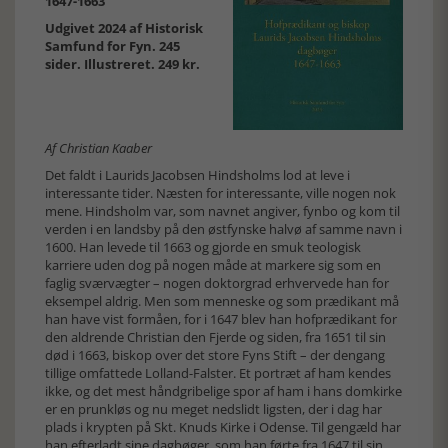
1647-1663
Udgivet 2024 af Historisk
Samfund for Fyn. 245
sider. Illustreret. 249 kr.
Af Christian Kaaber
Det faldt i Laurids Jacobsen Hindsholms lod at leve i
interessante tider. Næsten for interessante, ville nogen nok
mene. Hindsholm var, som navnet angiver, fynbo og kom til
verden i en landsby på den østfynske halvø af samme navn i
1600. Han levede til 1663 og gjorde en smuk teologisk
karriere uden dog på nogen måde at markere sig som en
faglig sværvægter – nogen doktorgrad erhvervede han for
eksempel aldrig. Men som menneske og som prædikant må
han have vist formåen, for i 1647 blev han hofprædikant for
den aldrende Christian den Fjerde og siden, fra 1651 til sin
død i 1663, biskop over det store Fyns Stift – der dengang
tillige omfattede Lolland-Falster. Et portræt af ham kendes
ikke, og det mest håndgribelige spor af ham i hans domkirke
er en prunkløs og nu meget nedslidt ligsten, der i dag har
plads i krypten på Skt. Knuds Kirke i Odense. Til gengæld har
han efterladt sine dagbøger, som han førte fra 1647 til sin