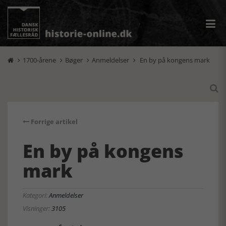
1700-årene
Bøger
Anmeldelser
En by på kongens mark





Forrige artikel
En by på kongens
mark
Kategori:
Anmeldelser
Visninger:
3105