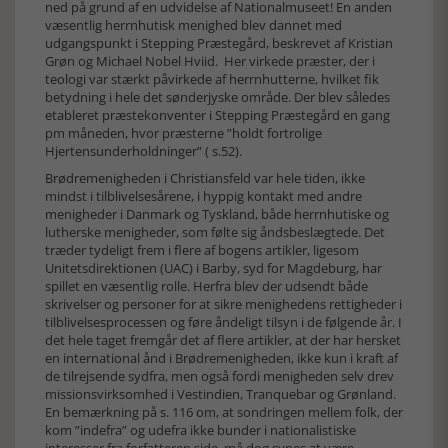
ned på grund af en udvidelse af Nationalmuseet! En anden
væsentlig herrnhutisk menighed blev dannet med
udgangspunkt i Stepping Præstegård, beskrevet af Kristian
Grøn og Michael Nobel Hviid. Her virkede præster, der i
teologi var stærkt påvirkede af herrnhutterne, hvilket fik
betydning i hele det sønderjyske område. Der blev således
etableret præstekonventer i Stepping Præstegård en gang
pm måneden, hvor præsterne ”holdt fortrolige
Hjertensunderholdninger” ( s.52).
Brødremenigheden i Christiansfeld var hele tiden, ikke
mindst i tilblivelsesårene, i hyppig kontakt med andre
menigheder i Danmark og Tyskland, både herrnhutiske og
lutherske menigheder, som følte sig åndsbeslægtede. Det
træder tydeligt frem i flere af bogens artikler, ligesom
Unitetsdirektionen (UAC) i Barby, syd for Magdeburg, har
spillet en væsentlig rolle. Herfra blev der udsendt både
skrivelser og personer for at sikre menighedens rettigheder i
tilblivelsesprocessen og føre åndeligt tilsyn i de følgende år. I
det hele taget fremgår det af flere artikler, at der har hersket
en international ånd i Brødremenigheden, ikke kun i kraft af
de tilrejsende sydfra, men også fordi menigheden selv drev
missionsvirksomhed i Vestindien, Tranquebar og Grønland.
En bemærkning på s. 116 om, at sondringen mellem folk, der
kom ”indefra” og udefra ikke bunder i nationalistiske
interesser fra forfatteren side, må dog synes at være