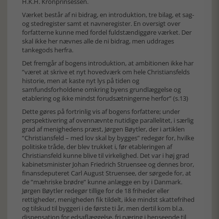
H.K.H. Kronprinsessen.
Værket består af ni bidrag, en introduktion, tre bilag, et sag-
og stedregister samt et navneregister. En oversigt over
forfatterne kunne med fordel fuldstændiggøre værket. Der
skal ikke her nævnes alle de ni bidrag, men uddrages
tankegods herfra.
Det fremgår af bogens introduktion, at ambitionen ikke har
”været at skrive et nyt hovedværk om hele Christiansfelds
historie, men at kaste nyt lys på tiden og
samfundsforholdene omkring byens grundlæggelse og
etablering og ikke mindst forudsætningerne herfor” (s.13)
Dette gøres på fortrinlig vis af bogens forfattere; under
perspektivering af ovennævnte nutidige parallelitet, i særlig
grad af menighedens præst, Jørgen Bøytler, der i artiklen
”Christiansfeld – med lov skal by bygges” redegør for, hvilke
politiske tråde, der blev trukket i, før etableringen af
Christiansfeld kunne blive til virkelighed. Det var i høj grad
kabinetsminister Johan Friedrich Struensee og dennes bror,
finansdeputeret Carl August Struensee, der sørgede for, at
de ”mæhriske brødre” kunne anlægge en by i Danmark.
Jørgen Bøytler redegør tillige for de 18 friheder eller
rettigheder, menigheden fik tildelt, ikke mindst skattefrihed
og tilskud til byggeri i de første ti år, men dertil kom bl.a.
dispensation for edsaflæggelse, fri næring i henseende til