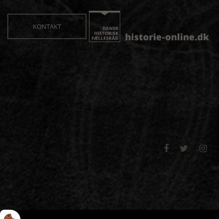
KONTAKT


