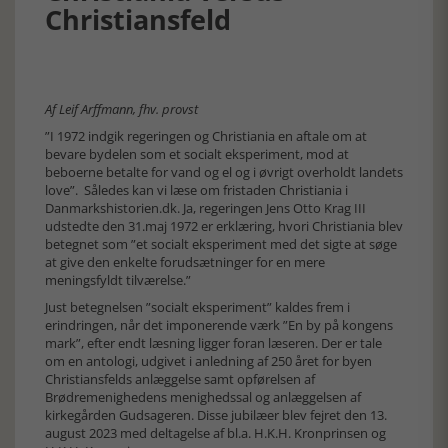
Christiansfeld
Af Leif Arffmann, fhv. provst
”I 1972 indgik regeringen og Christiania en aftale om at
bevare bydelen som et socialt eksperiment, mod at
beboerne betalte for vand og el og i øvrigt overholdt landets
love”. Således kan vi læse om fristaden Christiania i
Danmarkshistorien.dk. Ja, regeringen Jens Otto Krag III
udstedte den 31.maj 1972 er erklæring, hvori Christiania blev
betegnet som ”et socialt eksperiment med det sigte at søge
at give den enkelte forudsætninger for en mere
meningsfyldt tilværelse.”
Just betegnelsen ”socialt eksperiment” kaldes frem i
erindringen, når det imponerende værk ”En by på kongens
mark”, efter endt læsning ligger foran læseren. Der er tale
om en antologi, udgivet i anledning af 250 året for byen
Christiansfelds anlæggelse samt opførelsen af
Brødremenighedens menighedssal og anlæggelsen af
kirkegården Gudsageren. Disse jubilæer blev fejret den 13.
august 2023 med deltagelse af bl.a. H.K.H. Kronprinsen og