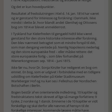
I 1814: Kapitulation, fredstraktat og afståelse af Norge.
Og det er kun hovedpunkter.
Resultatet af fredsslutningen i Kiel d. 14. jan. 1814 har været
og er genstand for interesse og forskning i Danmark. Ikke
mindst i dette år, hvor blandt andet Glenthøj og Ottosens
bog om 1814 er blevet anmelderrost.
I Tyskland har Kielerfreden til gengæld hidtil ikke været
genstand for den store historiske interesse eller forskning.
Den blev nærmest betragtet som et mindre forspil til dét,
som man dengang ventede på. Nemlig Napoleons nederlag
og den store europæiske fred – eller måske rettere: det
store europæiske forlig -, som blev forhandlet på
Wienerkongressen sep. 1814 – juni 1815.
Ikke før nu, hvor Dr. Sonja Kinzler har redigeret en bog om
emnet. En bog, som er udgivet i forbindelse med en tidligere
udstilling om Kielerfreden på Kieler Stadtmuseum
Warleberger Hof og nu kan ses i Felleshus der Nordischen
Botschaften i Berlin.
Bogen består af en orienterende indledning, 10 kapitler og
fredstraktatens tekst skrevet af lige så mange forfattere; 9
tyske, 2 norske og 1 dansk. Emnerne i de 10 kapitler er vidt
forskellige og skal derfor alle nævnes af hensyn til de
forskellige interesser, kommende læsere måtte have.