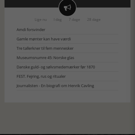

Lige nu
I dag
7 dage
28 dage
Amdi forsvinder
Gamle mønter kan have værdi
Tre tallerkner til fem mennesker
Museumsnumre 45: Norske glas
Danske guld- og sølvsmedemærker før 1870
FEST. Fejring, rus og ritualer
Journalisten - En biografi om Henrik Cavling