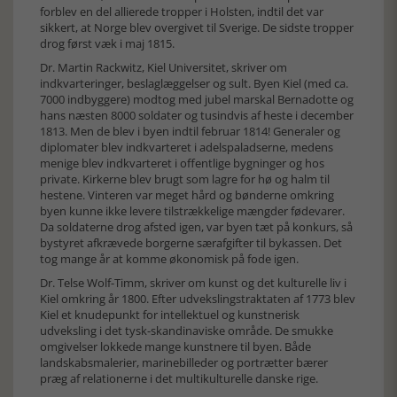
forblev en del allierede tropper i Holsten, indtil det var
sikkert, at Norge blev overgivet til Sverige. De sidste tropper
drog først væk i maj 1815.
Dr. Martin Rackwitz, Kiel Universitet, skriver om
indkvarteringer, beslaglæggelser og sult. Byen Kiel (med ca.
7000 indbyggere) modtog med jubel marskal Bernadotte og
hans næsten 8000 soldater og tusindvis af heste i december
1813. Men de blev i byen indtil februar 1814! Generaler og
diplomater blev indkvarteret i adelspaladserne, medens
menige blev indkvarteret i offentlige bygninger og hos
private. Kirkerne blev brugt som lagre for hø og halm til
hestene. Vinteren var meget hård og bønderne omkring
byen kunne ikke levere tilstrækkelige mængder fødevarer.
Da soldaterne drog afsted igen, var byen tæt på konkurs, så
bystyret afkrævede borgerne særafgifter til bykassen. Det
tog mange år at komme økonomisk på fode igen.
Dr. Telse Wolf-Timm, skriver om kunst og det kulturelle liv i
Kiel omkring år 1800. Efter udvekslingstraktaten af 1773 blev
Kiel et knudepunkt for intellektuel og kunstnerisk
udveksling i det tysk-skandinaviske område. De smukke
omgivelser lokkede mange kunstnere til byen. Både
landskabsmalerier, marinebilleder og portrætter bærer
præg af relationerne i det multikulturelle danske rige.