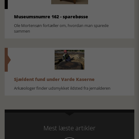
Museumsnumre 162 - sparebøsse
Ole Mortensøn fortæller om, hvordan man sparede
sammen
Sjældent fund under Varde Kaserne
Arkæologer finder udsmykket ildsted fra jernalderen
Mest læste artikler