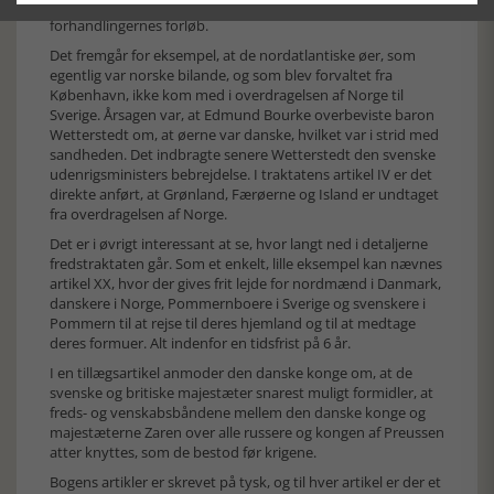
bogen meget indgående for forhandlernes positioner og
forhandlingernes forløb.
Det fremgår for eksempel, at de nordatlantiske øer, som
egentlig var norske bilande, og som blev forvaltet fra
København, ikke kom med i overdragelsen af Norge til
Sverige. Årsagen var, at Edmund Bourke overbeviste baron
Wetterstedt om, at øerne var danske, hvilket var i strid med
sandheden. Det indbragte senere Wetterstedt den svenske
udenrigsministers bebrejdelse. I traktatens artikel IV er det
direkte anført, at Grønland, Færøerne og Island er undtaget
fra overdragelsen af Norge.
Det er i øvrigt interessant at se, hvor langt ned i detaljerne
fredstraktaten går. Som et enkelt, lille eksempel kan nævnes
artikel XX, hvor der gives frit lejde for nordmænd i Danmark,
danskere i Norge, Pommernboere i Sverige og svenskere i
Pommern til at rejse til deres hjemland og til at medtage
deres formuer. Alt indenfor en tidsfrist på 6 år.
I en tillægsartikel anmoder den danske konge om, at de
svenske og britiske majestæter snarest muligt formidler, at
freds- og venskabsbåndene mellem den danske konge og
majestæterne Zaren over alle russere og kongen af Preussen
atter knyttes, som de bestod før krigene.
Bogens artikler er skrevet på tysk, og til hver artikel er der et