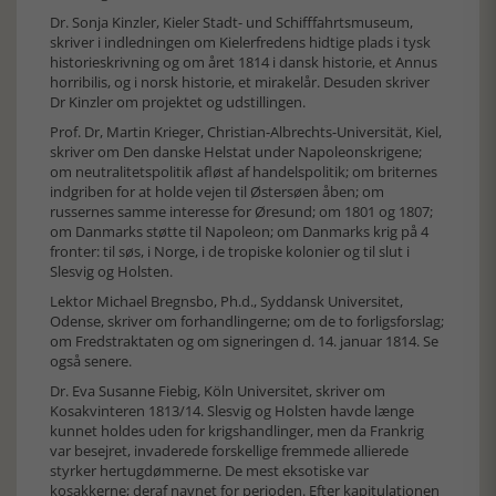
Dr. Sonja Kinzler, Kieler Stadt- und Schifffahrtsmuseum,
skriver i indledningen om Kielerfredens hidtige plads i tysk
historieskrivning og om året 1814 i dansk historie, et Annus
horribilis, og i norsk historie, et mirakelår. Desuden skriver
Dr Kinzler om projektet og udstillingen.
Prof. Dr, Martin Krieger, Christian-Albrechts-Universität, Kiel,
skriver om Den danske Helstat under Napoleonskrigene;
om neutralitetspolitik afløst af handelspolitik; om briternes
indgriben for at holde vejen til Østersøen åben; om
russernes samme interesse for Øresund; om 1801 og 1807;
om Danmarks støtte til Napoleon; om Danmarks krig på 4
fronter: til søs, i Norge, i de tropiske kolonier og til slut i
Slesvig og Holsten.
Lektor Michael Bregnsbo, Ph.d., Syddansk Universitet,
Odense, skriver om forhandlingerne; om de to forligsforslag;
om Fredstraktaten og om signeringen d. 14. januar 1814. Se
også senere.
Dr. Eva Susanne Fiebig, Köln Universitet, skriver om
Kosakvinteren 1813/14. Slesvig og Holsten havde længe
kunnet holdes uden for krigshandlinger, men da Frankrig
var besejret, invaderede forskellige fremmede allierede
styrker hertugdømmerne. De mest eksotiske var
kosakkerne; deraf navnet for perioden. Efter kapitulationen