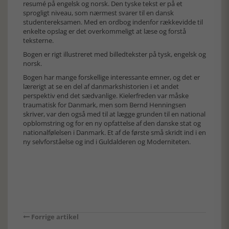
resumé på engelsk og norsk. Den tyske tekst er på et
sprogligt niveau, som nærmest svarer til en dansk
studentereksamen. Med en ordbog indenfor rækkevidde til
enkelte opslag er det overkommeligt at læse og forstå
teksterne.
Bogen er rigt illustreret med billedtekster på tysk, engelsk og
norsk.
Bogen har mange forskellige interessante emner, og det er
lærerigt at se en del af danmarkshistorien i et andet
perspektiv end det sædvanlige. Kielerfreden var måske
traumatisk for Danmark, men som Bernd Henningsen
skriver, var den også med til at lægge grunden til en national
opblomstring og for en ny opfattelse af den danske stat og
nationalfølelsen i Danmark. Et af de første små skridt ind i en
ny selvforståelse og ind i Guldalderen og Moderniteten.
Forrige artikel