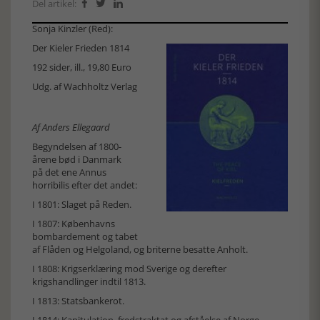
Del artikel:



Sonja Kinzler (Red):
Der Kieler Frieden 1814
192 sider, ill., 19,80 Euro
Udg. af Wachholtz Verlag
Af Anders Ellegaard
Begyndelsen af 1800-
årene bød i Danmark
på det ene Annus
horribilis efter det andet:
I 1801: Slaget på Reden.
I 1807: Københavns
bombardement og tabet
af Flåden og Helgoland, og briterne besatte Anholt.
I 1808: Krigserklæring mod Sverige og derefter
krigshandlinger indtil 1813.
I 1813: Statsbankerot.