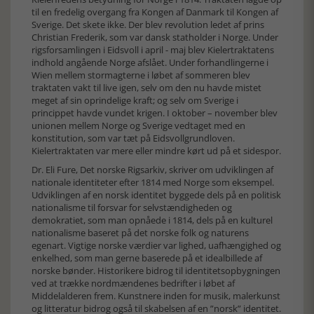
til en fredelig overgang fra Kongen af Danmark til Kongen af
Sverige. Det skete ikke. Der blev revolution ledet af prins
Christian Frederik, som var dansk statholder i Norge. Under
rigsforsamlingen i Eidsvoll i april - maj blev Kielertraktatens
indhold angående Norge afslået. Under forhandlingerne i
Wien mellem stormagterne i løbet af sommeren blev
traktaten vakt til live igen, selv om den nu havde mistet
meget af sin oprindelige kraft; og selv om Sverige i
princippet havde vundet krigen. I oktober – november blev
unionen mellem Norge og Sverige vedtaget med en
konstitution, som var tæt på Eidsvollgrundloven.
Kielertraktaten var mere eller mindre kørt ud på et sidespor.
Dr. Eli Fure, Det norske Rigsarkiv, skriver om udviklingen af
nationale identiteter efter 1814 med Norge som eksempel.
Udviklingen af en norsk identitet byggede dels på en politisk
nationalisme til forsvar for selvstændigheden og
demokratiet, som man opnåede i 1814, dels på en kulturel
nationalisme baseret på det norske folk og naturens
egenart. Vigtige norske værdier var lighed, uafhængighed og
enkelhed, som man gerne baserede på et idealbillede af
norske bønder. Historikere bidrog til identitetsopbygningen
ved at trække nordmændenes bedrifter i løbet af
Middelalderen frem. Kunstnere inden for musik, malerkunst
og litteratur bidrog også til skabelsen af en ”norsk” identitet.