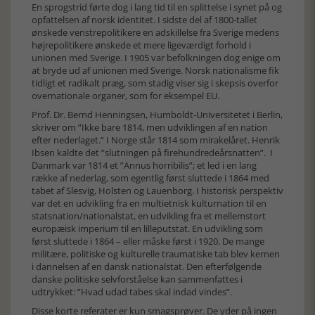
En sprogstrid førte dog i lang tid til en splittelse i synet på og
opfattelsen af norsk identitet. I sidste del af 1800-tallet
ønskede venstrepolitikere en adskillelse fra Sverige medens
højrepolitikere ønskede et mere ligeværdigt forhold i
unionen med Sverige. I 1905 var befolkningen dog enige om
at bryde ud af unionen med Sverige. Norsk nationalisme fik
tidligt et radikalt præg, som stadig viser sig i skepsis overfor
overnationale organer, som for eksempel EU.
Prof. Dr. Bernd Henningsen, Humboldt-Universitetet i Berlin,
skriver om ”Ikke bare 1814, men udviklingen af en nation
efter nederlaget.” I Norge står 1814 som mirakelåret. Henrik
Ibsen kaldte det ”slutningen på firehundredeårsnatten”. I
Danmark var 1814 et ”Annus horribilis”; et led i en lang
række af nederlag, som egentlig først sluttede i 1864 med
tabet af Slesvig, Holsten og Lauenborg. I historisk perspektiv
var det en udvikling fra en multietnisk kulturnation til en
statsnation/nationalstat, en udvikling fra et mellemstort
europæisk imperium til en lilleputstat. En udvikling som
først sluttede i 1864 – eller måske først i 1920. De mange
militære, politiske og kulturelle traumatiske tab blev kernen
i dannelsen af en dansk nationalstat. Den efterfølgende
danske politiske selvforståelse kan sammenfattes i
udtrykket: ”Hvad udad tabes skal indad vindes”.
Disse korte referater er kun smagsprøver. De yder på ingen