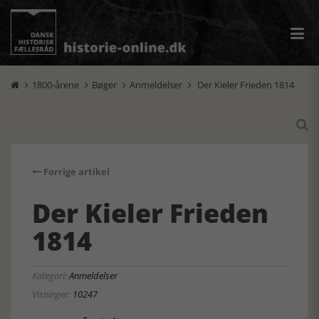
1800-årene
Bøger
Anmeldelser
Der Kieler Frieden 1814





Forrige artikel
Der Kieler Frieden
1814
Kategori:
Anmeldelser
Visninger:
10247