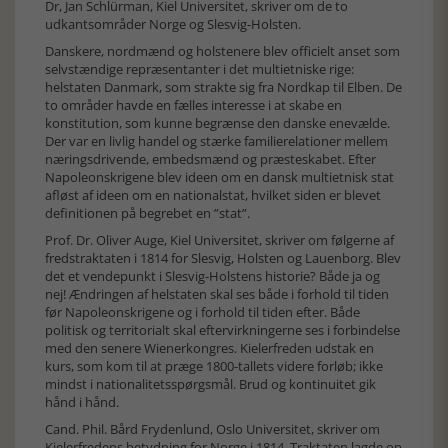
Dr, Jan Schlürman, Kiel Universitet, skriver om de to
udkantsområder Norge og Slesvig-Holsten.
Danskere, nordmænd og holstenere blev officielt anset som
selvstændige repræsentanter i det multietniske rige:
helstaten Danmark, som strakte sig fra Nordkap til Elben. De
to områder havde en fælles interesse i at skabe en
konstitution, som kunne begrænse den danske enevælde.
Der var en livlig handel og stærke familierelationer mellem
næringsdrivende, embedsmænd og præsteskabet. Efter
Napoleonskrigene blev ideen om en dansk multietnisk stat
afløst af ideen om en nationalstat, hvilket siden er blevet
definitionen på begrebet en ”stat”.
Prof. Dr. Oliver Auge, Kiel Universitet, skriver om følgerne af
fredstraktaten i 1814 for Slesvig, Holsten og Lauenborg. Blev
det et vendepunkt i Slesvig-Holstens historie? Både ja og
nej! Ændringen af helstaten skal ses både i forhold til tiden
før Napoleonskrigene og i forhold til tiden efter. Både
politisk og territorialt skal eftervirkningerne ses i forbindelse
med den senere Wienerkongres. Kielerfreden udstak en
kurs, som kom til at præge 1800-tallets videre forløb; ikke
mindst i nationalitetsspørgsmål. Brud og kontinuitet gik
hånd i hånd.
Cand. Phil. Bård Frydenlund, Oslo Universitet, skriver om
Kielerfredens betydning for Norge i 1814. Traktaten lagde op