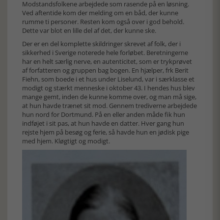
Modstandsfolkene arbejdede som rasende på en løsning.
Ved aftentide kom der melding om en båd, der kunne
rumme ti personer. Resten kom også over i god behold.
Dette var blot en lille del af det, der kunne ske.
Der er en del komplette skildringer skrevet af folk, der i
sikkerhed i Sverige noterede hele forløbet. Beretningerne
har en helt særlig nerve, en autenticitet, som er trykprøvet
af forfatteren og gruppen bag bogen. En hjælper, frk Berit
Fiehn, som boede i et hus under Liselund, var i særklasse et
modigt og stærkt menneske i oktober 43. I hendes hus blev
mange gemt, inden de kunne komme over, og man må sige,
at hun havde trænet sit mod. Gennem trediverne arbejdede
hun nord for Dortmund. På en eller anden måde fik hun
indføjet i sit pas, at hun havde en datter. Hver gang hun
rejste hjem på besøg og ferie, så havde hun en jødisk pige
med hjem. Kløgtigt og modigt.