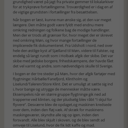
grundighed været på jagt fra private gemmer til lokalarkiver
for at trykprøve fortællingerne. Troværdighed er i dag en af
de vigtige grundsten i fortællinger fra besættelsen.
Når bogen er læst, kunne man ønske sig, at den var meget
længere. Den måtte godt være fyldt med endnu mere
omkring redningen og folkene bag de modige handlinger.
Men der er trods alt grænser for, hvor meget der er skrevet
ned omkring Møn, og hvor mange fortællinger de
implicerede fik dokumenteret. Fra Udsholt i nord, ned over
hele den østlige kyst af Sjælland til Møn, videre til Falster, og
endelig så langt rundt som i Holbæk afgik der skibe. Det var
skibe med jødiske borgere, frihedskæmpere, der havde fået
det vel varmt og andre, som nødvendigvis skulle til Sverige.
I bogen er der tre steder på Møn, hvor der afgik fartøjer med
flygtninge: Hårbølle/Fanefjord, Klintholm og
Liselund/Taleren/Store Klint. Det er umuligt at sætte sig ind
i, hvor bange og utrygge de mennesker måtte være.
Eksempelvis når en større gruppe flygtninge gik ned ad
trapperne ved klinten, og der pludselig blev råbt “I skjul for
flyvere”. Desværre blev de opdaget,og maskinen kredsede
over dem, inden den fløj væk. Af skræk for maskinens
maskingeværer, skyndte alle sig op igen, inden den
forsvandt. Alle blev skjult i skoven, og de blev sendt ad
omveje til Liselund, hvor de fik lidt kaffe og mad.