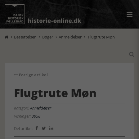
Besættelsen
Bøger
Anmeldelser
Flugtrute Møn





Forrige artikel
Flugtrute Møn
Kategori:
Anmeldelser
Visninger:
3058
Del artikel:


