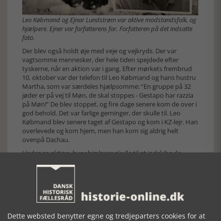
Leo Købmand og Ejnar Lundstrøm var aktive modstandsfolk, og
hjælpere. Ejner var forfatterens far. Forfatteren på det indsatte
foto.
Der blev også holdt øje med veje og vejkryds. Der var
vagtsomme mennesker, der hele tiden spejdede efter
tyskerne, når en aktion var i gang. Efter mørkets frembrud
10. oktober var der telefon til Leo Købmand og hans hustru
Martha, som var særdeles hjælpsomme: “En gruppe på 32
jøder er på vej til Møn, de skal stoppes - Gestapo har razzia
på Møn!” De blev stoppet, og fire dage senere kom de over i
god behold. Det var farlige gerninger, der skulle til. Leo
Købmand blev senere taget af Gestapo og kom i KZ-lejr. Han
overlevede og kom hjem, men han kom sig aldrig helt
ovenpå Dachau.
Under en aktion, hvor hjælpere skulle til at indskibe de
ventende, signalerede man de aftalte lyssignaler ud over
vandet. Selvom det var rette tidspunkt, kunne det gå galt. I
stedet for en frelsende båd var det et tysk patruljefartøj,
som straks åbnede ild og skød vildt ind mod land. Heldigvis
blev ingen ramt. Alle blev ført til Hårbølle og senere til
Trelleborg. En god lille bog, værd at læse, værd at give til
andre, så de også kender den tid.
Dette websted benytter egne og tredjeparters cookies for at