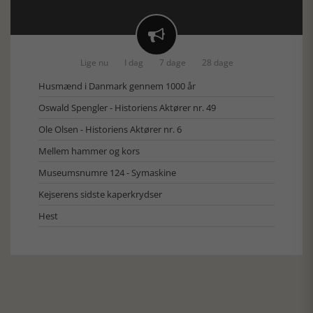

Lige nu
I dag
7 dage
28 dage
Husmænd i Danmark gennem 1000 år
Oswald Spengler - Historiens Aktører nr. 49
Ole Olsen - Historiens Aktører nr. 6
Mellem hammer og kors
Museumsnumre 124 - Symaskine
Kejserens sidste kaperkrydser
Hest