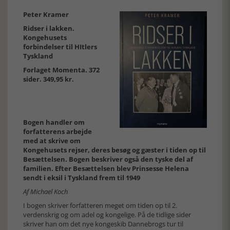
Peter Kramer
Ridser i lakken.
Kongehusets
forbindelser til HItlers
Tyskland
Forlaget Momenta. 372
sider. 349,95 kr.
Bogen handler om
forfatterens arbejde
med at skrive om
Kongehusets rejser, deres besøg og gæster i tiden op til
Besættelsen. Bogen beskriver også den tyske del af
familien. Efter Besættelsen blev Prinsesse Helena
sendt i eksil i Tyskland frem til 1949
Af Michael Koch
I bogen skriver forfatteren meget om tiden op til 2.
verdenskrig og om adel og kongelige. På de tidlige sider
skriver han om det nye kongeskib Dannebrogs tur til