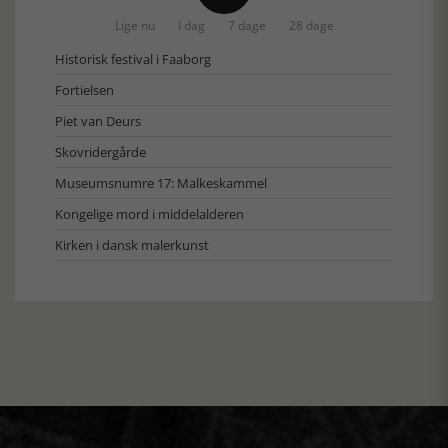
Lige nu
I dag
7 dage
28 dage
Historisk festival i Faaborg
Fortielsen
Piet van Deurs
Skovridergårde
Museumsnumre 17: Malkeskammel
Kongelige mord i middelalderen
Kirken i dansk malerkunst