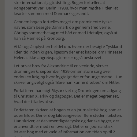
stor international jagtudstilling. Bogen fortæller, at
Kongeparret var i Berlin i 1938, hvor man mødte Hitler i et
kvarter sammen med Danmarks gesandt.
Gennem bogen fortælles meget om prominente tyske
navne, som besøgte Danmark op gennem trediverne.
Görings sommerbesøg med båd er med i detaljer, også at
han så Hamlet på Kronborg.
Vi får også oplyst en hel del om, hvem der besøgte Tyskland
i den tid inden krigen, ligesom der er et kapitel om Prinsesse
Helena. Ikke-angrebspagterne er også beskrevet.
I et privat brev fra Alexandrine til en veninde, skriver
dronningen 6. september 1939 om sin store sorg over
endnu en krig, og hvor frygteligt det er for unge mænd. Hun
skriver angiveligt også “Bare han kunne dræbes” om Hitler.
Forfatteren har søgt Rigsarkivet og Dronningen om adgang
til Christian X. arkiv og dagbøger. Det er meget begrænset,
hvad der tillades at se.
Forfatteren skriver, at bogen er en journalistisk bog, som er
uden kilder. Der er dog kildeangivelser flere steder i teksten.
Han skriver, at de væsentligste tyske og danske bøger, der
er anvendt, er med i en oversigt. Det er en journalistisk
letlæst bog med et væld af information om tiden op til 2.