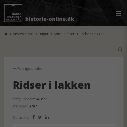
Besættelsen
Bøger
Anmeldelser
Ridser i lakken





Forrige artikel
Ridser i lakken
Kategori:
Anmeldelser
Visninger:
3797
Del artikel:


