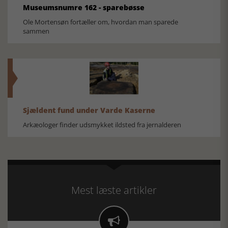
Museumsnumre 162 - sparebøsse
Ole Mortensøn fortæller om, hvordan man sparede
sammen
Sjældent fund under Varde Kaserne
Arkæologer finder udsmykket ildsted fra jernalderen
Mest læste artikler
