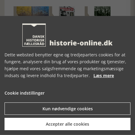
KAMPEN - DE
TRE
UNDER
MILITÆRE
MODSTANDSKVINDER
TYSKLANDS
KAMPE I
I GESTAPOS
FØRERSKAB
DANMARK 29.
KLØR
Dette websted benytter egne og tredjeparters cookies for at
AUGUST 1943
fungere, analysere din brug af vores produkter og tjenester,
hjælpe med vores salgsfremmende og marketingsmæssige
indsats og levere indhold fra tredjeparter.
Læs mere
Cookie indstillinger
Kun nødvendige cookies
Mosefolket
Den største samling af moselig i verden på Museum
Accepter alle cookies
Silkeborg Hovedgården