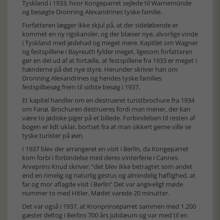
Tyskland i 1933, hvor Kongeparret sejlede til Warnemünde
og besøgte Dronning Alexandrines tyske familie.
Forfatteren lægger ikke skjul på, at der sideløbende er
kommet en ny rigskansler, og der blæser nye, alvorlige vinde
i Tyskland med jødehad og meget mere. Kapitlet om Wagner
og festspillene i Bayreuth fylder meget, ligesom forfatteren
gør en del ud af at fortælle, at festspillene fra 1933 er meget i
hænderne på det nye styre. Herunder skriver han om
Dronning Alexandrines og hendes tyske families
festspilbesøg frem til sidste besøg i 1937.
Et kapitel handler om en destrueret turistbrochure fra 1934
om Fanø. Brochuren destrueres fordi man mener, der kan
være to jødiske piger på et billede. Forbindelsen til resten af
bogen er lidt uklar, bortset fra at man sikkert gerne ville se
tyske turister på øen.
I 1937 blev der arrangeret en visit i Berlin, da Kongeparret
kom forbi i forbindelse med deres vinterferie i Cannes.
Arveprins Knud skriver: “det blev ikke betragtet som andet
end en rimelig og naturlig gestus og almindelig høflighed, at
far og mor aflagde visit i Berlin” Det var angiveligt møde
nummer to med Hitler. Mødet varede 20 minutter.
Det var også i 1937, at Kronprinseparret sammen med 1.200
gæster deltog i Berlins 700 års jubilæum og var med til en