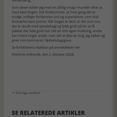
Verdenskrig.
Som læser sidder jeg med en dårlig smag i munden efter at
have læst bogen. Det forekommer, at hver gang det er
muligt, indføjer forfatteren ord og superlativer, som skal
forstærke hans pointe. Når bogen er læst, er det som om,
der er skudt med spredehagl og fyldt godt på for at få
pakket det hele godt ind. Det en min egen holdning, andre
kan mene noget andet, men det er ikke en bog, jeg køber og
giver min kammerat i fødselsdagsgave.
Se forfatterens reaktion på anmeldelsen her
[Historie-online.dk, den 2. oktober 2024]
Forrige artikel
SE RELATEREDE ARTIKLER