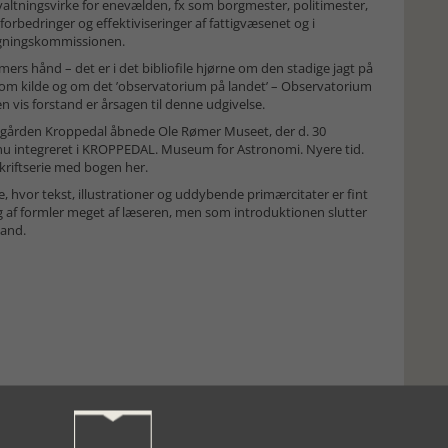
tningsvirke for enevælden, fx som borgmester, politimester,
rbedringer og effektiviseringer af fattigvæsenet og i
ægningskommissionen.
ers hånd – det er i det bibliofile hjørne om den stadige jagt på
som kilde og om det ’observatorium på landet’ – Observatorium
n vis forstand er årsagen til denne udgivelse.
på gården Kroppedal åbnede Ole Rømer Museet, der d. 30
nu integreret i KROPPEDAL. Museum for Astronomi. Nyere tid.
skriftserie med bogen her.
 hvor tekst, illustrationer og uddybende primærcitater er fint
af formler meget af læseren, men som introduktionen slutter
mand.