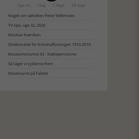
Lige nu
I dag
7 dage
28 dage
Noget om søhelten Peter Willemoes
TV-tips, uge 32, 2026
Nicobar-Krøniken
Direktoratet for Kriminalforsorgen 1910-2010
Museumsnumre 93 - Støbejernsovne
Så tager vi cyklerne frem
Nissenavne på Falster