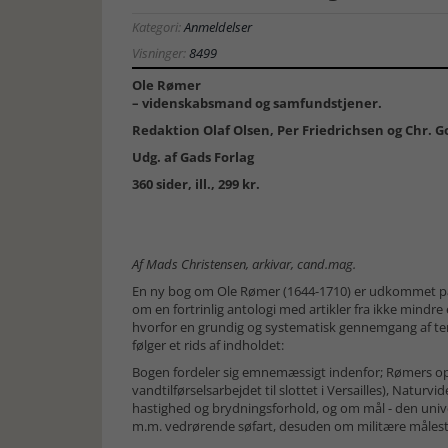
Kategori:
Anmeldelser
Visninger:
8499
Ole Rømer
– videnskabsmand og samfundstjener.
Redaktion Olaf Olsen, Per Friedrichsen og Chr. 
Udg. af Gads Forlag
360 sider, ill., 299 kr.
Af Mads Christensen, arkivar, cand.mag.
En ny bog om Ole Rømer (1644-1710) er udkommet på 
om en fortrinlig antologi med artikler fra ikke mindre
hvorfor en grundig og systematisk gennemgang af te
følger et rids af indholdet:
Bogen fordeler sig emnemæssigt indenfor; Rømers opho
vandtilførselsarbejdet til slottet i Versailles), Naturv
hastighed og brydningsforhold, og om mål - den uni
m.m. vedrørende søfart, desuden om militære måles