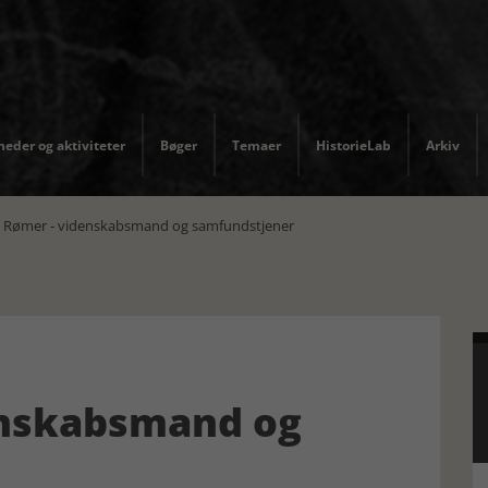
eder og aktiviteter
Bøger
Temaer
HistorieLab
Arkiv
 Rømer - videnskabsmand og samfundstjener
enskabsmand og