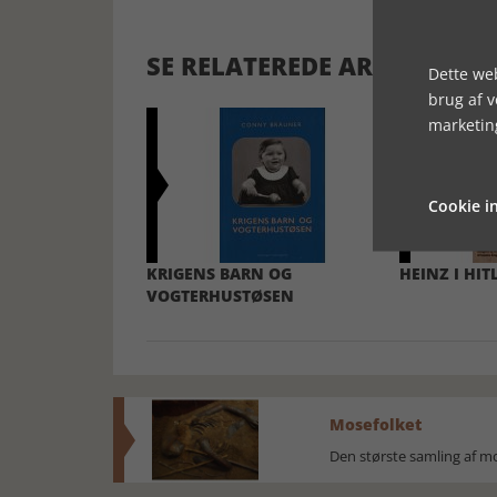
SE RELATEREDE ARTIKLER
Dette web
brug af 
marketin
Cookie in
KRIGENS BARN OG
HEINZ I HI
VOGTERHUSTØSEN
Mosefolket
Den største samling af 