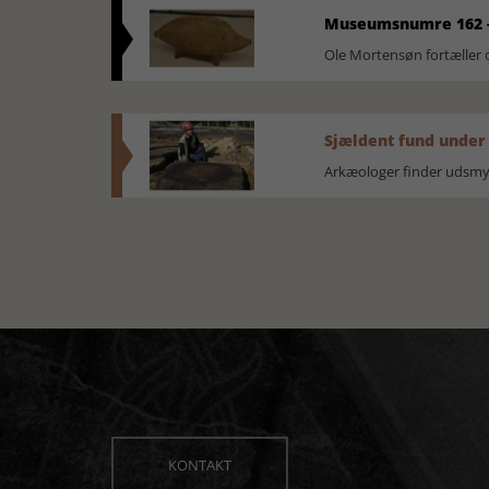
Museumsnumre 162 -
Ole Mortensøn fortælle
Sjældent fund under
Arkæologer finder udsmyk
KONTAKT