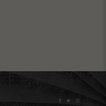


