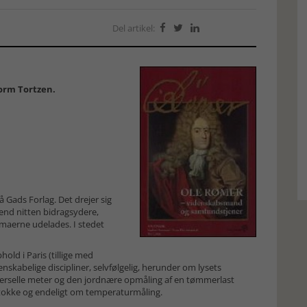
Del artikel:



Gorm Tortzen.
Gads Forlag. Det drejer sig
 end nitten
bidragsydere,
maerne udelades. I stedet
ld i Paris (tillige med
idenskabelige discipliner, selvfølgelig, herunder om lysets
verselle meter og den jordnære opmåling af en tømmerlast
tokke og endeligt om temperaturmåling.