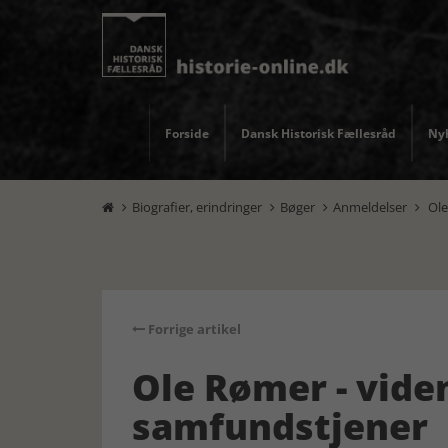
Forside
Dansk Historisk Fællesråd
Nyh
Biografier, erindringer
Bøger
Anmeldelser
Ole




Forrige artikel
Ole Rømer - vid
samfundstjener