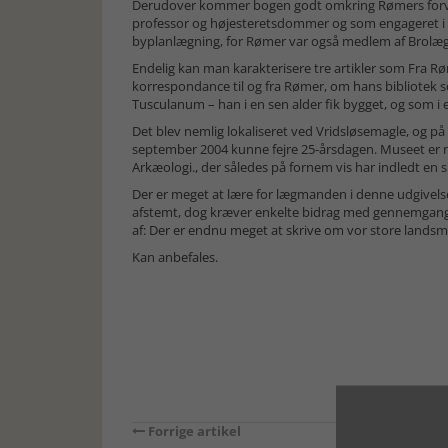
Derudover kommer bogen godt omkring Rømers forval
professor og højesteretsdommer og som engageret i fo
byplanlægning, for Rømer var også medlem af Brol
Endelig kan man karakterisere tre artikler som Fra Røm
korrespondance til og fra Rømer, om hans bibliotek 
Tusculanum – han i en sen alder fik bygget, og som i e
Det blev nemlig lokaliseret ved Vridsløsemagle, og 
september 2004 kunne fejre 25-årsdagen. Museet er 
Arkæologi., der således på fornem vis har indledt en 
Der er meget at lære for lægmanden i denne udgivelse,
afstemt, dog kræver enkelte bidrag med gennemgang 
af: Der er endnu meget at skrive om vor store lands
Kan anbefales.
Forrige artikel