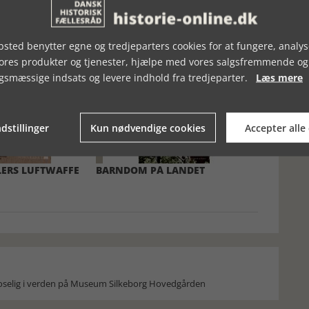
sted benytter egne og tredjeparters cookies for at fungere, analys
vores produkter og tjenester, hjælpe med vores salgsfremmende og
gsmæssige indsats og levere indhold fra tredjeparter.
Læs mere
dstillinger
Kun nødvendige cookies
Accepter alle
TLERS LUFTWAFFE
BARNDOM PÅ LANDET
moselig i verden på Museum Silkeborg Hovedgården