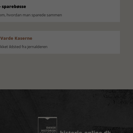
 sparebøsse
r om, hvordan man sparede sammen
 Varde Kaserne
ket ildsted fra jernalderen