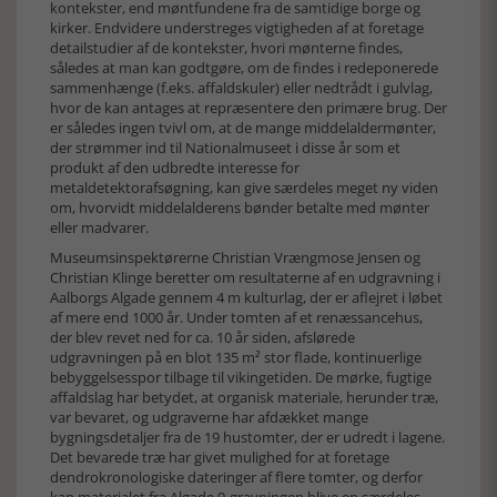
kontekster, end møntfundene fra de samtidige borge og
kirker. Endvidere understreges vigtigheden af at foretage
detailstudier af de kontekster, hvori mønterne findes,
således at man kan godtgøre, om de findes i redeponerede
sammenhænge (f.eks. affaldskuler) eller nedtrådt i gulvlag,
hvor de kan antages at repræsentere den primære brug. Der
er således ingen tvivl om, at de mange middelaldermønter,
der strømmer ind til Nationalmuseet i disse år som et
produkt af den udbredte interesse for
metaldetektorafsøgning, kan give særdeles meget ny viden
om, hvorvidt middelalderens bønder betalte med mønter
eller madvarer.
Museumsinspektørerne Christian Vrængmose Jensen og
Christian Klinge beretter om resultaterne af en udgravning i
Aalborgs Algade gennem 4 m kulturlag, der er aflejret i løbet
af mere end 1000 år. Under tomten af et renæssancehus,
der blev revet ned for ca. 10 år siden, afslørede
udgravningen på en blot 135 m² stor flade, kontinuerlige
bebyggelsesspor tilbage til vikingetiden. De mørke, fugtige
affaldslag har betydet, at organisk materiale, herunder træ,
var bevaret, og udgraverne har afdækket mange
bygningsdetaljer fra de 19 hustomter, der er udredt i lagene.
Det bevarede træ har givet mulighed for at foretage
dendrokronologiske dateringer af flere tomter, og derfor