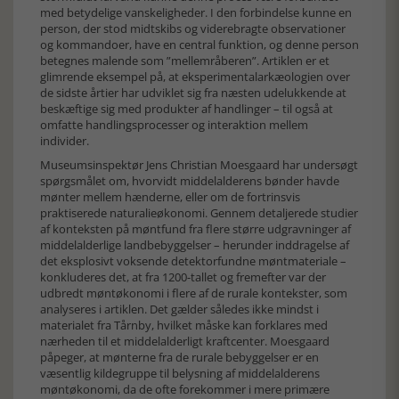
med betydelige vanskeligheder. I den forbindelse kunne en
person, der stod midtskibs og viderebragte observationer
og kommandoer, have en central funktion, og denne person
betegnes malende som ”mellemråberen”. Artiklen er et
glimrende eksempel på, at eksperimentalarkæologien over
de sidste årtier har udviklet sig fra næsten udelukkende at
beskæftige sig med produkter af handlinger – til også at
omfatte handlingsprocesser og interaktion mellem
individer.
Museumsinspektør Jens Christian Moesgaard har undersøgt
spørgsmålet om, hvorvidt middelalderens bønder havde
mønter mellem hænderne, eller om de fortrinsvis
praktiserede naturalieøkonomi. Gennem detaljerede studier
af konteksten på møntfund fra flere større udgravninger af
middelalderlige landbebyggelser – herunder inddragelse af
det eksplosivt voksende detektorfundne møntmateriale –
konkluderes det, at fra 1200-tallet og fremefter var der
udbredt møntøkonomi i flere af de rurale kontekster, som
analyseres i artiklen. Det gælder således ikke mindst i
materialet fra Tårnby, hvilket måske kan forklares med
nærheden til et middelalderligt kraftcenter. Moesgaard
påpeger, at mønterne fra de rurale bebyggelser er en
væsentlig kildegruppe til belysning af middelalderens
møntøkonomi, da de ofte forekommer i mere primære