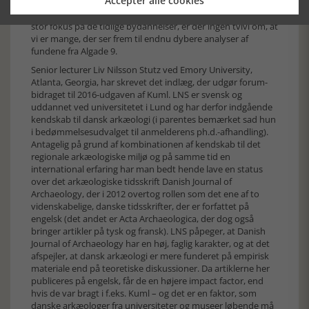
Accepter alle cookies
konstruktioner såvel som det righoldige
genstandsmateriale. I disse år, hvor danske arkæologer har
stor fokus på de tidlige bydannelser, er der ingen tvivl om, at
vi er mange, der ser frem til endnu dybere analyser af
fundene fra Algade 9.
Senior lecturer Liv Nilsson Stutz ved Emory University,
Atlanta, Georgia, har skrevet det indlæg, der udgør forum-
bidraget til 2016-udgaven af Kuml. LNS er svensk og
uddannet ved universitetet i Lund og har derfor indgående
kendskab til dansk arkæologi (i parentes bemærket sad hun
i bedømmelsesudvalget til anmelderens ph.d.-afhandling).
Antagelig på grund af kombinationen af kendskab til det
regionale arkæologiske miljø og på samme tid en
international erfaring har man bedt hende lave en status
over det arkæologiske tidsskrift Danish Journal of
Archaeology, der i 2012 overtog rollen som det ene af to
videnskabelige, danske tidsskrifter, der er forfattet på
engelsk (det andet er Acta Archaeologica, der dog også
bringer artikler på tysk og fransk). LNS påpeger, at Danish
Journal of Archaeology har en høj, faglig karakter, og at det
afspejler, at dansk arkæologi er mere funderet på empirisk
materiale end på teoretiske diskussioner. Da artiklerne her
publiceres på engelsk, får de en højere impact factor, end
hvis de var bragt i f.eks. Kuml – og det er en faktor, som
danske arkæologer fra universiteter og museer løbende må