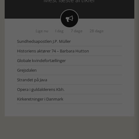

Lige nu
I dag
7 dage
28 dage
Sundhedsapostlen J.P. Müller
Historiens aktører 74 – Barbara Hutton
Globale kvindefortællinger
Grejsdalen
Strandet på Java
Opera i guldalderens Kbh.
Kirkeretninger i Danmark