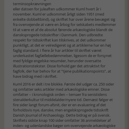
terminsopkrævningen
eller datoen for juleaften udkommer Kuml hvert år i
november. Kuml er udkommet årligt siden 1951 (med
enkelte dobbeltbind), og skriftet har over årene bevæget sig
fra overvejende at være en årbog for selskabets medlemmer
til at være et af de absolut førende arkæologiske blandt de
dansksprogede tidsskrifter i Danmark. Den udbredte
respekt for tidsskriftet kan tilskrives, at det udkommer
punktligt, at det er velredigeret og at artiklerne har en høj
faglig standard. I flere år har artikler til skriftet været
underkastet fagfællebedømmelser, ligesom de er forsynet
med fyldige engelske resuméer, herunder oversatte
illustrationstekster. Disse forhold gør det attraktivt for
fagfolk, der har behov for at ”tjene publikationspoints”, at
have bidrag med i skriftet.
Kuml 2016 er delt i tre blokke. Første del udgør ca. 250 sider
og omfatter seks artikler med arkæologiske emner. Disse
omfatter – i kronologisk orden – temaer fra senistidens
stenalderkultur til middelalder/nyere tid. Dernæst følger et
fire sider langt forum-afsnit, der er en evaluering af det
forholdsvis nye, danske, men engelsksprogede tidsskrift
Danish Journal of Archaeology. Dette bidrag er på svensk.
Skriftets sidste knap 100 sider omfatter 36 anmeldelser af
inden- og udenlandske bøger om overvejende arkæologiske