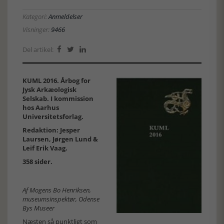
Kategori:
Anmeldelser
Visninger:
9466
Del artikel:



KUML 2016. Årbog for
Jysk Arkæologisk
Selskab. I kommission
hos Aarhus
Universitetsforlag.
Redaktion: Jesper
Laursen, Jørgen Lund &
Leif Erik Vaag.
358 sider.
Af Mogens Bo Henriksen,
museumsinspektør, Odense
Bys Museer
Næsten så punktligt som