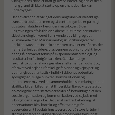
vikingetidens skibe er kraftigt overvurderet, og den er der al
mulig grund til ikke at støtte op om, hvis det ikke kan
underbygges!
Det er velkendt, at vikingetidens langskibe var væsentlige
transportredskaber, men også centrale symboler på magt
og status i datiden – herunder i mytologien. Siden
udgravningen af Skuldelev-skibene i 1960’erne har studier i
skibsteknologien været i en rivende udvikling, og det
kulminerede med Marinarkæologisk Forskningscenter i
Roskilde. Museumsinspektør Morten Ravn er en af dem, der
har ført arbejdet videre, bl.a. gennem et ph.d.-projekt, hvor
der også har været fokus på eksperimentalarkæologi, og
resultater herfra indgår i artiklen. Ganske mange
rekonstruktioner af vikingeskibe er efterhånden udført og
afprøvet ved sejlads i forskellige farvande og vejrtyper, og
det har givet et fantastisk indblik i skibenes potentiale,
sødygtighed, svage punkter i konstruktionen og
materialerne m.v. Ved at sammenholde disse erfaringer med
skriftlige kilder, billedfremstillinger (bl.a. Bayeux-tapetet) og
arkæologiske data sættes der fokus på betydningen af den
sociale organisation og kommunikation ved sejlads med
vikingetidens langskibe. Det var af central betydning, at
observationer blev korrekt og effektivt bragt fra
observatøren til beslutningstageren, og på store fartøjer i
stormfuldt farvand kunne denne proces være forbundet