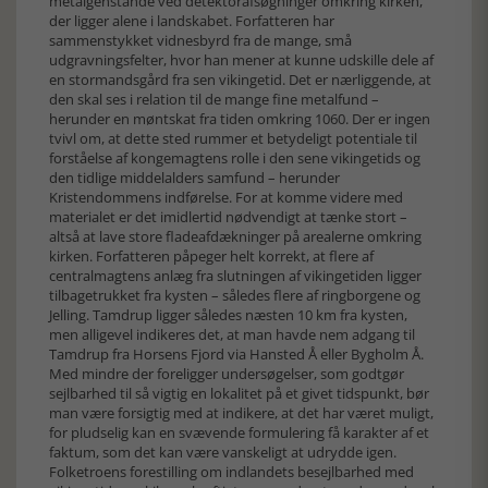
metalgenstande ved detektorafsøgninger omkring kirken,
der ligger alene i landskabet. Forfatteren har
sammenstykket vidnesbyrd fra de mange, små
udgravningsfelter, hvor han mener at kunne udskille dele af
en stormandsgård fra sen vikingetid. Det er nærliggende, at
den skal ses i relation til de mange fine metalfund –
herunder en møntskat fra tiden omkring 1060. Der er ingen
tvivl om, at dette sted rummer et betydeligt potentiale til
forståelse af kongemagtens rolle i den sene vikingetids og
den tidlige middelalders samfund – herunder
Kristendommens indførelse. For at komme videre med
materialet er det imidlertid nødvendigt at tænke stort –
altså at lave store fladeafdækninger på arealerne omkring
kirken. Forfatteren påpeger helt korrekt, at flere af
centralmagtens anlæg fra slutningen af vikingetiden ligger
tilbagetrukket fra kysten – således flere af ringborgene og
Jelling. Tamdrup ligger således næsten 10 km fra kysten,
men alligevel indikeres det, at man havde nem adgang til
Tamdrup fra Horsens Fjord via Hansted Å eller Bygholm Å.
Med mindre der foreligger undersøgelser, som godtgør
sejlbarhed til så vigtig en lokalitet på et givet tidspunkt, bør
man være forsigtig med at indikere, at det har været muligt,
for pludselig kan en svævende formulering få karakter af et
faktum, som det kan være vanskeligt at udrydde igen.
Folketroens forestilling om indlandets besejlbarhed med