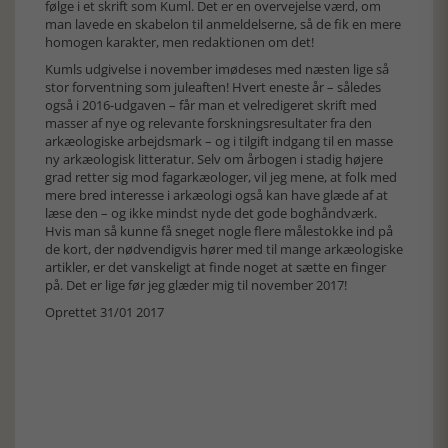
følge i et skrift som Kuml. Det er en overvejelse værd, om
man lavede en skabelon til anmeldelserne, så de fik en mere
homogen karakter, men redaktionen om det!
Kumls udgivelse i november imødeses med næsten lige så
stor forventning som juleaften! Hvert eneste år – således
også i 2016-udgaven – får man et velredigeret skrift med
masser af nye og relevante forskningsresultater fra den
arkæologiske arbejdsmark – og i tilgift indgang til en masse
ny arkæologisk litteratur. Selv om årbogen i stadig højere
grad retter sig mod fagarkæologer, vil jeg mene, at folk med
mere bred interesse i arkæologi også kan have glæde af at
læse den – og ikke mindst nyde det gode boghåndværk.
Hvis man så kunne få sneget nogle flere målestokke ind på
de kort, der nødvendigvis hører med til mange arkæologiske
artikler, er det vanskeligt at finde noget at sætte en finger
på. Det er lige før jeg glæder mig til november 2017!
Oprettet 31/01 2017