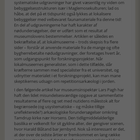
systematiske udgravninger har givet væsentlig ny viden om
bebyggelsesstrukturen især i Maglemosekulturen; lad os
håbe, at det på et tidspunkt også lykkes at lokalisere
bebyggelser med velbevaret faunamateriale fra denne tid!
En del af udgravningerne har haft karakter af
nødundersøgelser, der er udført som et resultat af
museumslovens bestemmelser. Artiklen er således en
bekræftelse af, at lokalmuseerne – trods skepsis fra flere
sider – forstår at anvende materiale fra de mange og ofte
bygherrebetalte nødudgravninger, der foretages hvert år,
som udgangspunkt for forskningsprojekter. Når
lokalmuseernes generalister, som i dette tilfælde, slår
kræfterne sammen med specialister fra et universitet, og
udnytter materialet i et forskningsprojekt, kan man mane
skeptikernes udsagn om repetitionsarkæologi i jorden.
I den følgende artikel har museumsinspektør Lars Pagh har
haft den lidet misundelsesværdige opgave at sammenfatte
resultaterne af flere og set med nutidens målestok alt for
begrænsede (og usystematiske – og måske tillige
ureflekterede?) arkæologiske forundersøgelser omkring
Tamdrup kirke nær Horsens. Den tidligmiddelalderlige
basilika er velkendt for sit gyldne alter, der gengiver scenen,
hvor Harald Blåtand bar jernbyrd. Nok så interessant er det,
at der over de sidste årtier er fremkommet en lang række