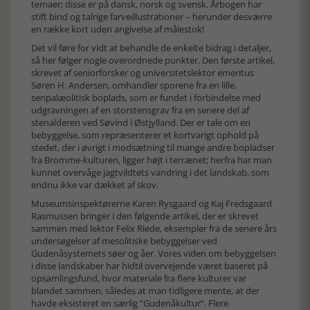
temaer; disse er på dansk, norsk og svensk. Årbogen har
stift bind og talrige farveillustrationer – herunder desværre
en række kort uden angivelse af målestok!
Det vil føre for vidt at behandle de enkelte bidrag i detaljer,
så her følger nogle overordnede punkter. Den første artikel,
skrevet af seniorforsker og universitetslektor emeritus
Søren H. Andersen, omhandler sporene fra en lille,
senpalæolitisk boplads, som er fundet i forbindelse med
udgravningen af en storstensgrav fra en senere del af
stenalderen ved Søvind i Østjylland. Der er tale om en
bebyggelse, som repræsenterer et kortvarigt ophold på
stedet, der i øvrigt i modsætning til mange andre bopladser
fra Bromme-kulturen, ligger højt i terrænet; herfra har man
kunnet overvåge jagtvildtets vandring i det landskab, som
endnu ikke var dækket af skov.
Museumsinspektørerne Karen Rysgaard og Kaj Fredsgaard
Rasmussen bringer i den følgende artikel, der er skrevet
sammen med lektor Felix Riede, eksempler fra de senere års
undersøgelser af mesolitiske bebyggelser ved
Gudenåsystemets søer og åer. Vores viden om bebyggelsen
i disse landskaber har hidtil overvejende været baseret på
opsamlingsfund, hvor materiale fra flere kulturer var
blandet sammen, således at man tidligere mente, at der
havde eksisteret en særlig ”Gudenåkultur”. Flere