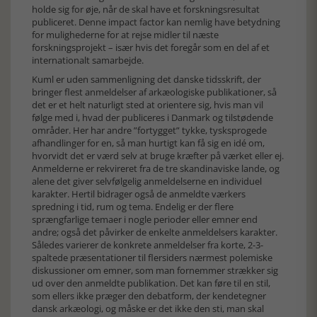
holde sig for øje, når de skal have et forskningsresultat
publiceret. Denne impact factor kan nemlig have betydning
for mulighederne for at rejse midler til næste
forskningsprojekt – især hvis det foregår som en del af et
internationalt samarbejde.
Kuml er uden sammenligning det danske tidsskrift, der
bringer flest anmeldelser af arkæologiske publikationer, så
det er et helt naturligt sted at orientere sig, hvis man vil
følge med i, hvad der publiceres i Danmark og tilstødende
områder. Her har andre ”fortygget” tykke, tysksprogede
afhandlinger for en, så man hurtigt kan få sig en idé om,
hvorvidt det er værd selv at bruge kræfter på værket eller ej.
Anmelderne er rekvireret fra de tre skandinaviske lande, og
alene det giver selvfølgelig anmeldelserne en individuel
karakter. Hertil bidrager også de anmeldte værkers
spredning i tid, rum og tema. Endelig er der flere
sprængfarlige temaer i nogle perioder eller emner end
andre; også det påvirker de enkelte anmeldelsers karakter.
Således varierer de konkrete anmeldelser fra korte, 2-3-
spaltede præsentationer til flersiders nærmest polemiske
diskussioner om emner, som man fornemmer strækker sig
ud over den anmeldte publikation. Det kan føre til en stil,
som ellers ikke præger den debatform, der kendetegner
dansk arkæologi, og måske er det ikke den sti, man skal