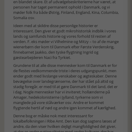
en blandet skare. Et af udvælgelseskriterierne har været, at
personen har taget permanent ophold i Danmark, og vi
møder folk fra både Østrig, Finland, England, Kina, Columbia,
Somalia osv.
Ideen med at skildre disse personlige historier er
interessant. Den giver et godt mikrohistorisk indblik i vores
lands og samfunds historie og vores forhold til resten af
verden. F. eks møder vi Vilhelmine og Mitzy – to af de mange
wienerbørn der kom til Danmark efter Første Verdenskrig,
finnebarnet Jaakko, den tyske flygtning Ingrid og
gæstearbejderen Naci fra Tyrkiet.
Grundene til at alle disse mennesker kom til Danmark er for
de flestes vedkommende triste i deres udgangspunkt, men
ender godt med livslange venskaber og ægteskaber. Denne
bevægelse over landegrænserne, der har stået på altid og
stadig foregår, er med til at gøre Danmark til det land, det er
i dag. Nogle mennesker har vi inviteret; hollænderne på
Amager, hedekolonisterne i Jylland, tyrkerne som vi
manglede på vore stålværker osv. Andre er kommet
flygtende hertil af nød og andre igen kommet af kærlighed.
Denne bog er måske nok mest interessant for
lokalbefolkningen i Ribe Amt. Den kan dog sagtens læses af
andre, da den viser hvilken dejligt mangfoldighed det giver,
at der er andre nationaliteter med andre kulturer, der har