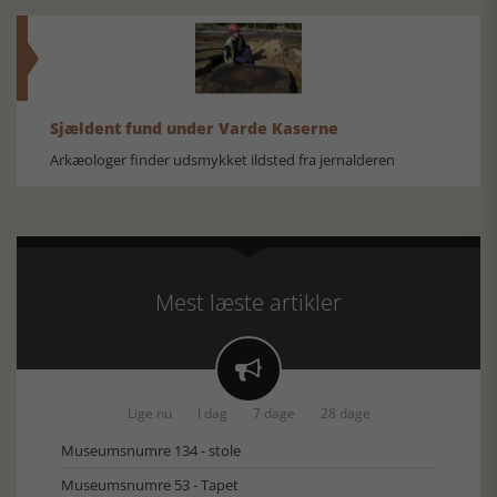
Sjældent fund under Varde Kaserne
Arkæologer finder udsmykket ildsted fra jernalderen
Mest læste artikler

Lige nu
I dag
7 dage
28 dage
Museumsnumre 134 - stole
Museumsnumre 53 - Tapet