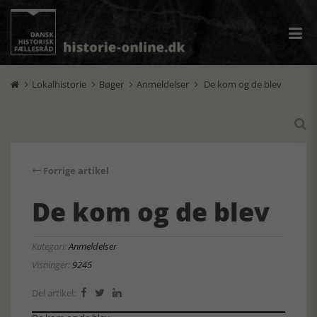
Lokalhistorie
Bøger
Anmeldelser
De kom og de blev





Forrige artikel
De kom og de blev
Kategori:
Anmeldelser
Visninger:
9245
Del artikel:


