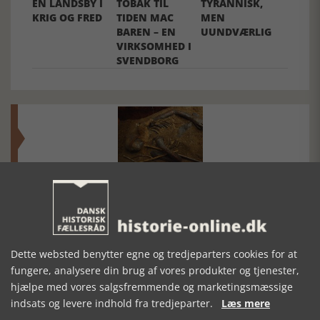
EN LANDSBY I
TOBAK TIL
TYRANNISK,
KRIG OG FRED
TIDEN MAC
MEN
BAREN – EN
UUNDVÆRLIG
VIRKSOMHED I
SVENDBORG
Mosefolket
Den største samling af moselig i verden på Museum
Silkeborg Hovedgården
Dette websted benytter egne og tredjeparters cookies for at
fungere, analysere din brug af vores produkter og tjenester,
hjælpe med vores salgsfremmende og marketingsmæssige
indsats og levere indhold fra tredjeparter.
Læs mere