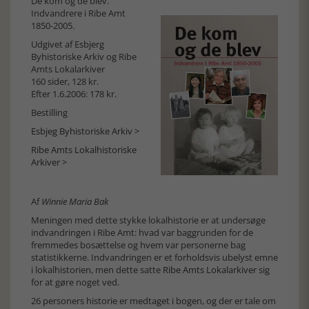
De kom og de blev.
Indvandrere i Ribe Amt
1850-2005.
Udgivet af Esbjerg
Byhistoriske Arkiv og Ribe
Amts Lokalarkiver
160 sider, 128 kr.
Efter 1.6.2006: 178 kr.
Bestilling
Esbjeg Byhistoriske Arkiv >
Ribe Amts Lokalhistoriske
Arkiver >
Af
Winnie Maria Bak
Meningen med dette stykke lokalhistorie er at undersøge
indvandringen i Ribe Amt: hvad var baggrunden for de
fremmedes bosættelse og hvem var personerne bag
statistikkerne. Indvandringen er et forholdsvis ubelyst emne
i lokalhistorien, men dette satte
Ribe Amts Lokalarkiver
sig
for at gøre noget ved.
26 personers historie er medtaget i bogen, og der er tale om