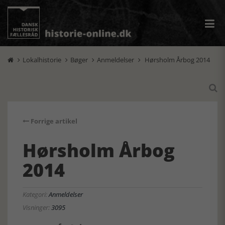
Lokalhistorie
Bøger
Anmeldelser
Hørsholm Årbog 2014





Forrige artikel
Hørsholm Årbog
2014
Kategori:
Anmeldelser
Visninger:
3095