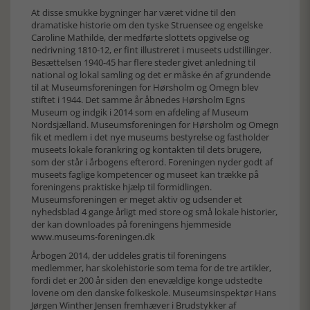
At disse smukke bygninger har været vidne til den
dramatiske historie om den tyske Struensee og engelske
Caroline Mathilde, der medførte slottets opgivelse og
nedrivning 1810-12, er fint illustreret i museets udstillinger.
Besættelsen 1940-45 har flere steder givet anledning til
national og lokal samling og det er måske én af grundende
til at Museumsforeningen for Hørsholm og Omegn blev
stiftet i 1944. Det samme år åbnedes Hørsholm Egns
Museum og indgik i 2014 som en afdeling af Museum
Nordsjælland. Museumsforeningen for Hørsholm og Omegn
fik et medlem i det nye museums bestyrelse og fastholder
museets lokale forankring og kontakten til dets brugere,
som der står i årbogens efterord. Foreningen nyder godt af
museets faglige kompetencer og museet kan trække på
foreningens praktiske hjælp til formidlingen.
Museumsforeningen er meget aktiv og udsender et
nyhedsblad 4 gange årligt med store og små lokale historier,
der kan downloades på foreningens hjemmeside
www.museums-foreningen.dk
Årbogen 2014, der uddeles gratis til foreningens
medlemmer, har skolehistorie som tema for de tre artikler,
fordi det er 200 år siden den enevældige konge udstedte
lovene om den danske folkeskole. Museumsinspektør Hans
Jørgen Winther Jensen fremhæver i Brudstykker af