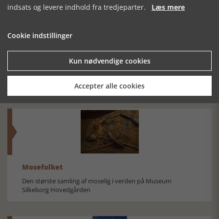
indsats og levere indhold fra tredjeparter.
Læs mere
Cookie indstillinger
HANSTHOLM.
VEJLEBOGEN
NÅR GUD
Kun nødvendige cookies
DRØM OG
2022
SENDER KRIGE…
VIRKELIGHED
Accepter alle cookies
Mosefolket
Den største samling af moselig i verden på Museum
Silkeborg Hovedgården