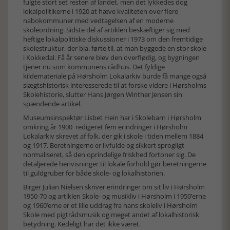
fulgte stort set resten af landet, men det lykkedes dog
lokalpolitikerne i 1920 at hæve kvaliteten over flere
nabokommuner med vedtagelsen af en moderne
skoleordning. Sidste del af artiklen beskæftiger sig med
heftige lokalpolitiske diskussioner i 1973 om den fremtidige
skolestruktur, der bla. førte til, at man byggede en stor skole
i Kokkedal. Få år senere blev den overflødig, og bygningen
tjener nu som kommunens rådhus. Det fyldige
kildemateriale på Hørsholm Lokalarkiv burde få mange også
slægtshistorisk interesserede til at forske videre i Hørsholms
Skolehistorie, slutter Hans Jørgen Winther Jensen sin
spændende artikel.
Museumsinspektør Lisbet Hein har i Skolebarn i Hørsholm
omkring år 1900 redigeret fem erindringer i Hørsholm
Lokalarkiv skrevet af folk, der gik i skole i tiden mellem 1884
og 1917. Beretningerne er livfulde og sikkert sprogligt
normaliseret, så den oprindelige friskhed fortoner sig. De
detaljerede henvisninger til lokale forhold gør beretningerne
til guldgruber for både skole- og lokalhistorien.
Birger Julian Nielsen skriver erindringer om sit liv i Hørsholm
1950-70 og artiklen Skole- og musikliv i Hørsholm i 1950’erne
og 1960’erne er et lille uddrag fra hans skoleliv i Hørsholm
Skole med pigtrådsmusik og meget andet af lokalhistorisk
betydning. Kedeligt har det ikke været.