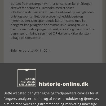
Bortset fra Hans Jørgen Winther Jensens artikel er årbogen
skrevet for beboere i Hørsholm med et solidt
lokalkendskab. Den er lidt ujævnt redigeret og mangler den
gnist og spontanitet, der præger nyhedsbladene og
hjemmesiden. Den spændende kulturhistorie med lidt
hengemt kongerøgelse findes man ikke i årbogen 2014 –
den må man selv opsøge i museet, arkivet og blandt de fine
bygninger omkring søen med C F Hansens kirke, der står
tilbage på slotstomten.
...
Siden er oprettet 04-11-2014
Forrige artikel
Dette websted benytter egne og tredjeparters cookies for at
fungere, analysere din brug af vores produkter og tjenester,
SE RELATEREDE ARTIKLER
hjælpe med vores salgsfremmende og marketingsmæssige