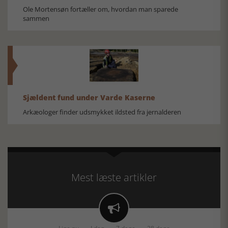
Ole Mortensøn fortæller om, hvordan man sparede
sammen
Sjældent fund under Varde Kaserne
Arkæologer finder udsmykket ildsted fra jernalderen
Mest læste artikler
