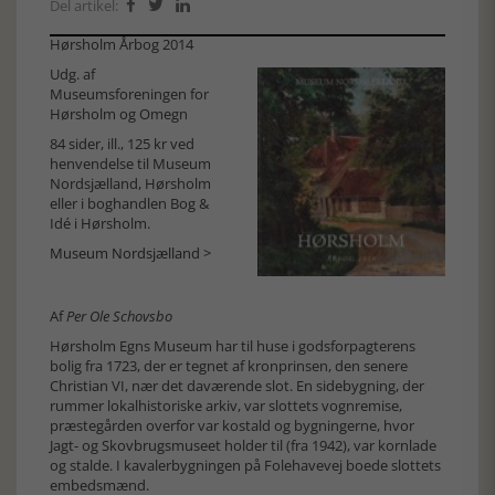
Del artikel:



Hørsholm Årbog 2014
Udg. af
Museumsforeningen for
Hørsholm og Omegn
84 sider, ill., 125 kr ved
henvendelse til Museum
Nordsjælland, Hørsholm
eller i boghandlen Bog &
Idé i Hørsholm.
Museum Nordsjælland >
Af
Per Ole Schovsbo
Hørsholm Egns Museum har til huse i godsforpagterens
bolig fra 1723, der er tegnet af kronprinsen, den senere
Christian VI, nær det daværende slot. En sidebygning, der
rummer lokalhistoriske arkiv, var slottets vognremise,
præstegården overfor var kostald og bygningerne, hvor
Jagt- og Skovbrugsmuseet holder til (fra 1942), var kornlade
og stalde. I kavalerbygningen på Folehavevej boede slottets
embedsmænd.