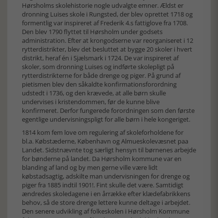
Hørsholms skolehistorie nogle udvalgte emner. Ældst er
dronning Luises skole i Rungsted, der blev oprettet 1718 og
formentlig var inspireret af Frederik 4.s fattiglove fra 1708.
Den blev 1790 flyttet til Hørsholm under godsets
administration. Efter at krongodserne var reorganiseret i 12
rytterdistrikter, blev det besluttet at bygge 20 skoler i hvert
distrikt, heraf én i Sjælsmark i 1724. De var inspireret af
skoler, som dronning Luises og indførte skolepligt på
rytterdistrikterne for både drenge og piger. På grund af
pietismen blev den såkaldte konfirmationsforordning
udstedt i 1736, og den krævede, at alle børn skulle
undervises i kristendommen, før de kunne blive
konfirmeret. Derfor fungerede forordningen som den første
egentlige undervisningspligt for alle børn i hele kongeriget.
1814 kom fem love om regulering af skoleforholdene for
bl.a. Købstæderne, København og Almueskolevæsnet paa
Landet. Sidstnævnte tog særligt hensyn til børnenes arbejde
for bønderne på landet. Da Hørsholm kommune var en
blanding af land og by men gerne ville være lidt
købstadsagtig, adskilte man undervisningen for drenge og
piger fra 1885 indtil 1901!. Fint skulle det være. Samtidigt
ændredes skoledagene i en årrække efter klædefabrikkens
behov, så de store drenge lettere kunne deltage i arbejdet.
Den senere udvikling af folkeskolen i Hørsholm Kommune