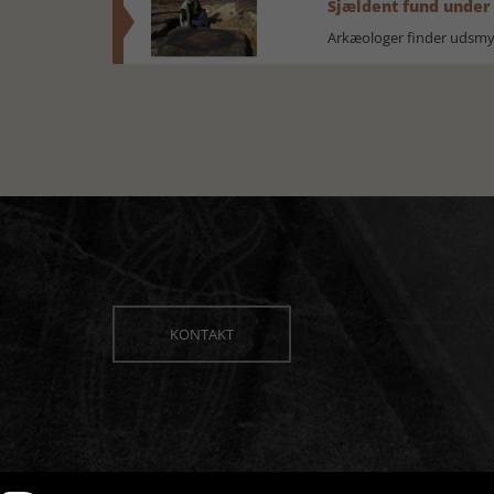
Sjældent fund under
Arkæologer finder udsmyk
KONTAKT