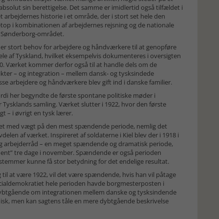
absolut sin berettigelse. Det samme er imidlertid også tilfældet i
 arbejdernes historie i et område, der i stort set hele den
netop i kombinationen af arbejdernes rejsning og de nationale
er Sønderborg-området.
 der stort behov for arbejdere og håndværkere til at genopføre
le af Tyskland, hvilket eksempelvis dokumenteres i oversigten
 Værket kommer derfor også til at handle dels om de
kter – og integration – mellem dansk- og tysksindede
sse arbejdere og håndværkere blev gift ind i danske familier.
di her begyndte de første spontane politiske møder i
r Tysklands samling. Værket slutter i 1922, hvor den første
 – i øvrigt en tysk lærer.
et med vægt på den mest spændende periode, nemlig det
delen af værket. Inspireret af soldaterne i Kiel blev der i 1918 i
og arbejderråd – en meget spændende og dramatisk periode,
dent” tre dage i november. Spændende er også perioden
temmer kunne få stor betydning for det endelige resultat.
til at være 1922, vil det være spændende, hvis han vil påtage
r socialdemokratiet hele perioden havde borgmesterposten i
ybtgående om integrationen mellem danske og tysksindende
isk, men kan sagtens tåle en mere dybtgående beskrivelse