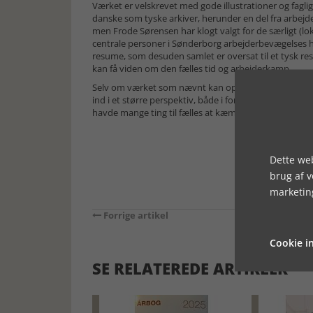
Værket er velskrevet med gode illustrationer og fagli
danske som tyske arkiver, herunder en del fra arbejd
men Frode Sørensen har klogt valgt for de særligt (loka
centrale personer i Sønderborg arbejderbevægelses his
resume, som desuden samlet er oversat til et tysk 
kan få viden om den fælles tid og arbejderkamp.
Selv om værket som nævnt kan opfattes som meget lok
ind i et større perspektiv, både i forhold til de nationa
havde mange ting til fælles at kæmpe for i den beskrev
Dette web
brug af 
marketin
Forrige artikel
Cookie in
SE RELATEREDE ARTIKLER