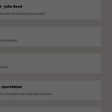
9 - John Reed
om den amerikanske journalist
son Mandela
l Koch
 sparebøsse
r om, hvordan man sparede sammen