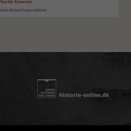
 Varde Kaserne
ket ildsted fra jernalderen