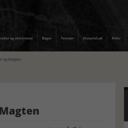
eder og aktiviteter
Bøger
Temaer
HistorieLab
Arkiv
n og Magten
 Magten