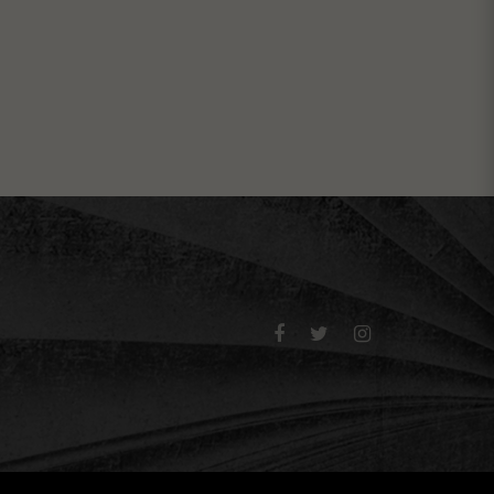


