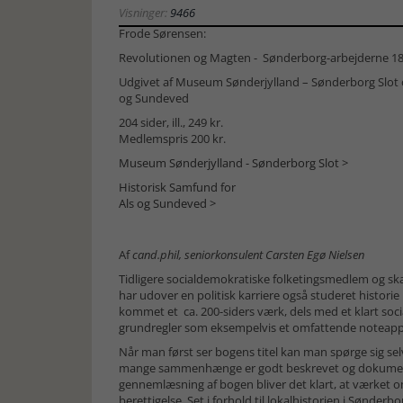
Visninger:
9466
Frode Sørensen:
Revolutionen og Magten - Sønderborg-arbejderne 18
Udgivet af Museum Sønderjylland – Sønderborg Slot o
og Sundeved
204 sider, ill., 249 kr.
Medlemspris 200 kr.
Museum Sønderjylland - Sønderborg Slot >
Historisk Samfund for
Als og Sundeved >
Af
cand.phil, seniorkonsulent Carsten Egø Nielsen
Tidligere socialdemokratiske folketingsmedlem og sk
har udover en politisk karriere også studeret histori
kommet et ca. 200-siders værk, dels med et klart soc
grundregler som eksempelvis et omfattende noteapp
Når man først ser bogens titel kan man spørge sig sel
mange sammenhænge er godt beskrevet og dokumenter
gennemlæsning af bogen bliver det klart, at værket o
berettigelse. Set i forhold til lokalhistorien i Sønder