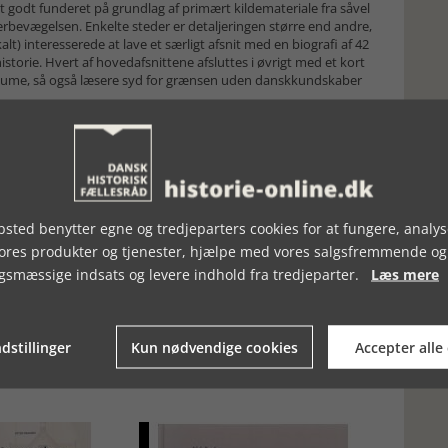
gt godt funderet på grundlag af primært kildemateriale fra såvel
erbevægelsen. Enkelte steder er detaljeringen større end andre,
lt) interesserede at lave et særligt afsnit med en biografi af 42
torie. Hvert af hovedafsnittene afsluttes i øvrigt med et kort
resume, så også læsere syd for grænsen uden danskkundskaber
alhistorisk, formår Frode Sørensen alligevel at få sat temaet
le konflikter og i forhold til at arbejdere uanset nationalt sind
ne periode. Vi ser frem til bind 2!
sted benytter egne og tredjeparters cookies for at fungere, analys
vores produkter og tjenester, hjælpe med vores salgsfremmende og
gsmæssige indsats og levere indhold fra tredjeparter.
Læs mere
dstillinger
Kun nødvendige cookies
Accepter alle