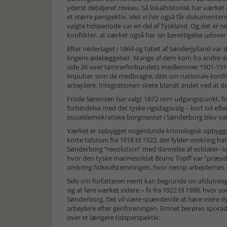
yderst detaljeret niveau. Så lokalhistorisk har værket 
et større perspektiv, idet vi her også får dokumenteret
valgte tidsperiode var en del af Tyskland. Og det er 
konflikter, at værket også har sin berettigelse udov
Efter nederlaget i 1864 og tabet af Sønderjylland var
krigens ødelæggelser. Mange af dem kom fra andre de
side 36 over tømrerforbundets medlemmer 1901-1910.
impulser som de medbragte, dels om nationale konfli
arbejdere. Integrationen skete blandt andet ved at di
Frode Sørensen har valgt 1872 som udgangspunkt, for
forbindelse med det tyske rigsdagsvalg – kort tid efte
socialdemokratiske borgmester i Sønderborg blev valgt
Værket er opbygget nogenlunde kronologisk opbygg
korte tidsrum fra 1918 til 1922, der fylder omkring halv
Sønderborg ”revolution” med dannelse af soldater- 
hvor den tyske marinesoldat Bruno Topff var ”præsi
omkring folkeafstemningen, hvor netop arbejdernes s
Selv om forfatteren nemt kan begrunde sin afslutning 
sig at føre værket videre – fx fra 1922 til 1998, hvo
Sønderborg. Det vil være spændende at høre mere d
arbejdere efter genforeningen. Emnet berøres sporad
over et længere tidsperspektiv.