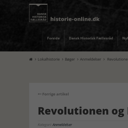
Forside
Dansk Historisk Fællesråd
Nyh
Lokalhistorie
Bøger
Anmeldelser
Revolutione




Forrige artikel
Revolutionen og
Kategori:
Anmeldelser