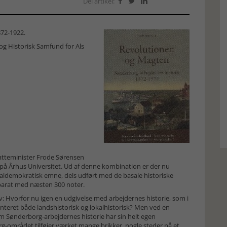
Del artikel:



72-1922.
g Historisk Samfund for Als
atteminister Frode Sørensen
e på Århus Universitet. Ud af denne kombination er der nu
ialdemokratisk emne, dels udført med de basale historiske
arat med næsten 300 noter.
v: Hvorfor nu igen en udgivelse med arbejdernes historie, som i
et både landshistorisk og lokalhistorisk? Men ved en
m Sønderborg-arbejdernes historie har sin helt egen
borg-området tilføjer værket mange brikker, nogle steder på et