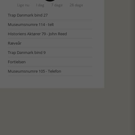
Lige nu
I dag
7 dage
28 dage
Trap Danmark bind 27
Museumsnumre 114 - telt
Historiens Aktører 79 - John Reed
Ræveår
Trap Danmark bind 9
Fortielsen
Museumsnumre 105 - Telefon