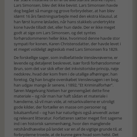
Lars Simonsen, blev det ikke bevist. Lars Simonsen havde
dog begået så mange og grove forbrydelser, at han blev
idømt 16 års fæstningsarbejde med den ekstra klausul, at
han først kunne løslades, når hans stakkels undertrykte
kone havde tilladt det, eller hun døde. Der er ikke meget
godt at sige om Lars Simonsen, og det syntes
forhørsdommeren heller ikke, hvorimod denne havde stor
sympati for konen, Karen Christensdatter, der havde levet i
et meget voldeligt ægteskab med Lars Simonsen fra 1829.
De forskellige sager, som indbefattede Venslevrøverne, er
levende og detaljeret beskrevet, især fordi forhørsdommer
Brun, som det var skik efter det inkvisitoriske princip, nøje
nedskrev, hvad der kom frem i de utallige afhøringer, han
foretog. Og han brugte ovenikøbet Venslevsagen i en bog,
han udgav mange år senere, i 1892, ”Et Kriminalforhør”.
Søren Møgelvang Nielsen har gennemgået dette fine
materiale – og når man har haft sådan et materiale i
hænderne, så vil man vide, at retsarkivalierne er utroligt
gode kilder, der fortæller en masse om personer og
lokalsamfund – og han har naturligvis også anvendt aviser
og relevant litteratur. Forfatteren sætter meget fint sagerne
ind i en historisk sammenhæng, hvor den manglende
retshåndhævelse på landet var en af de vigtige grunde til, at
forbryderne troede, at de kunne gøre hvad som helst. Det