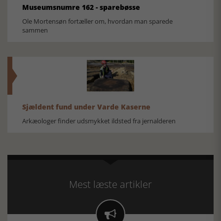
Museumsnumre 162 - sparebøsse
Ole Mortensøn fortæller om, hvordan man sparede
sammen
Sjældent fund under Varde Kaserne
Arkæologer finder udsmykket ildsted fra jernalderen
Mest læste artikler
