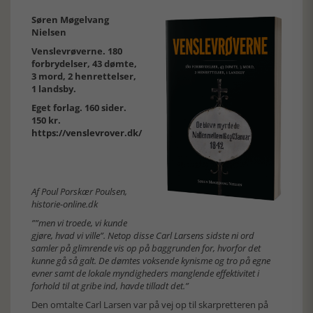
Søren Møgelvang
Nielsen
Venslevrøverne. 180
forbrydelser, 43 dømte,
3 mord, 2 henrettelser,
1 landsby.
Eget forlag. 160 sider.
150 kr.
https://venslevrover.dk/
Af Poul Porskær Poulsen,
historie-online.dk
””men vi troede, vi kunde
gjøre, hvad vi ville”. Netop disse Carl Larsens sidste ni ord
samler på glimrende vis op på baggrunden for, hvorfor det
kunne gå så galt. De dømtes voksende kynisme og tro på egne
evner samt de lokale myndigheders manglende effektivitet i
forhold til at gribe ind, havde tilladt det.”
Den omtalte Carl Larsen var på vej op til skarpretteren på