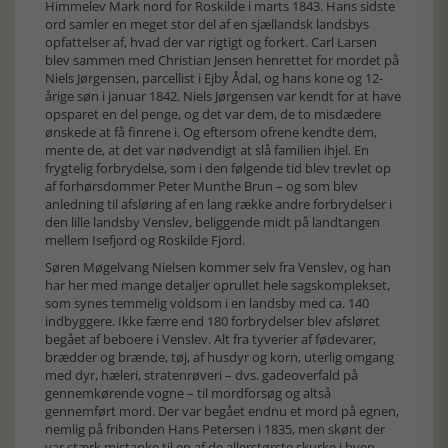
Himmelev Mark nord for Roskilde i marts 1843. Hans sidste
ord samler en meget stor del af en sjællandsk landsbys
opfattelser af, hvad der var rigtigt og forkert. Carl Larsen
blev sammen med Christian Jensen henrettet for mordet på
Niels Jørgensen, parcellist i Ejby Ådal, og hans kone og 12-
årige søn i januar 1842. Niels Jørgensen var kendt for at have
opsparet en del penge, og det var dem, de to misdædere
ønskede at få finrene i. Og eftersom ofrene kendte dem,
mente de, at det var nødvendigt at slå familien ihjel. En
frygtelig forbrydelse, som i den følgende tid blev trevlet op
af forhørsdommer Peter Munthe Brun – og som blev
anledning til afsløring af en lang række andre forbrydelser i
den lille landsby Venslev, beliggende midt på landtangen
mellem Isefjord og Roskilde Fjord.
Søren Møgelvang Nielsen kommer selv fra Venslev, og han
har her med mange detaljer oprullet hele sagskomplekset,
som synes temmelig voldsom i en landsby med ca. 140
indbyggere. Ikke færre end 180 forbrydelser blev afsløret
begået af beboere i Venslev. Alt fra tyverier af fødevarer,
brædder og brænde, tøj, af husdyr og korn, uterlig omgang
med dyr, hæleri, stratenrøveri – dvs. gadeoverfald på
gennemkørende vogne – til mordforsøg og altså
gennemført mord. Der var begået endnu et mord på egnen,
nemlig på fribonden Hans Petersen i 1835, men skønt der
var stærk mistanke til en af de allerstørste skurke i byen,