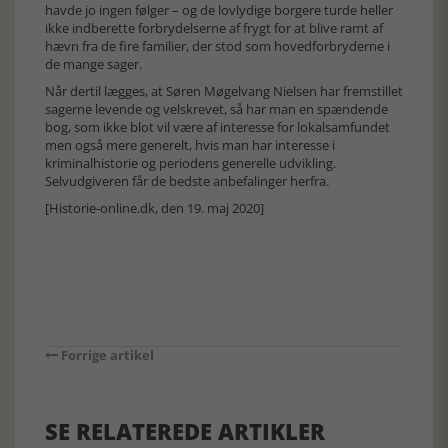
havde jo ingen følger – og de lovlydige borgere turde heller
ikke indberette forbrydelserne af frygt for at blive ramt af
hævn fra de fire familier, der stod som hovedforbryderne i
de mange sager.
Når dertil lægges, at Søren Møgelvang Nielsen har fremstillet
sagerne levende og velskrevet, så har man en spændende
bog, som ikke blot vil være af interesse for lokalsamfundet
men også mere generelt, hvis man har interesse i
kriminalhistorie og periodens generelle udvikling.
Selvudgiveren får de bedste anbefalinger herfra.
[Historie-online.dk, den 19. maj 2020]
Forrige artikel
SE RELATEREDE ARTIKLER