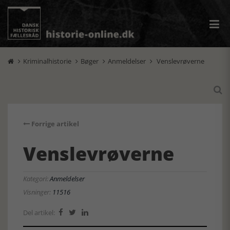
Kriminalhistorie
Bøger
Anmeldelser
Venslevrøverne





Forrige artikel
Venslevrøverne
Kategori:
Anmeldelser
Visninger:
11516
Del artikel:


