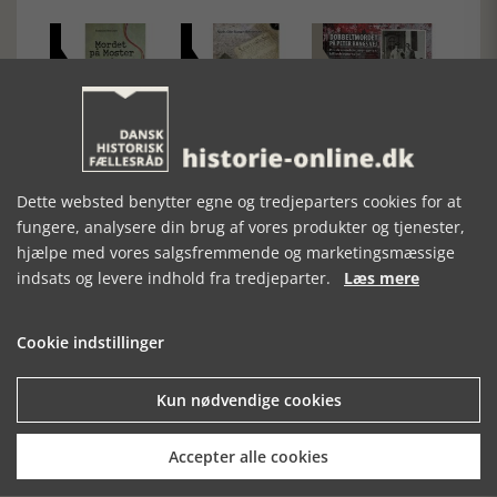
MORDET PÅ
ET BARNEMORD
DOBBELTMORDET
MOSTER &
I THY – EN
PÅ PETER BANGS
DOBBELTMORDET
KRIMINALHISTORIE
VEJ
PÅ PETER BANGS
FRA 1700-TALLET
Dette websted benytter egne og tredjeparters cookies for at
VEJ
fungere, analysere din brug af vores produkter og tjenester,
hjælpe med vores salgsfremmende og marketingsmæssige
indsats og levere indhold fra tredjeparter.
Læs mere
Cookie indstillinger
Kun nødvendige cookies
Mosefolket
Den største samling af moselig i verden på Museum
Accepter alle cookies
Silkeborg Hovedgården