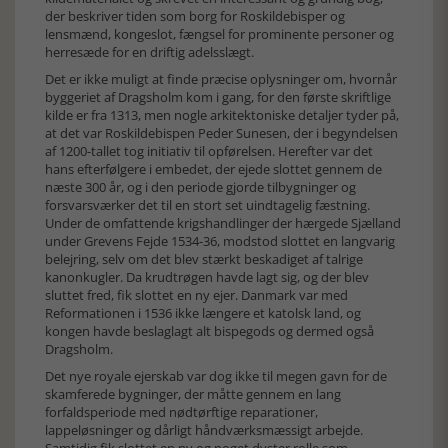
der beskriver tiden som borg for Roskildebisper og
lensmænd, kongeslot, fængsel for prominente personer og
herresæde for en driftig adelsslægt.
Det er ikke muligt at finde præcise oplysninger om, hvornår
byggeriet af Dragsholm kom i gang, for den første skriftlige
kilde er fra 1313, men nogle arkitektoniske detaljer tyder på,
at det var Roskildebispen Peder Sunesen, der i begyndelsen
af 1200-tallet tog initiativ til opførelsen. Herefter var det
hans efterfølgere i embedet, der ejede slottet gennem de
næste 300 år, og i den periode gjorde tilbygninger og
forsvarsværker det til en stort set uindtagelig fæstning.
Under de omfattende krigshandlinger der hærgede Sjælland
under Grevens Fejde 1534-36, modstod slottet en langvarig
belejring, selv om det blev stærkt beskadiget af talrige
kanonkugler. Da krudtrøgen havde lagt sig, og der blev
sluttet fred, fik slottet en ny ejer. Danmark var med
Reformationen i 1536 ikke længere et katolsk land, og
kongen havde beslaglagt alt bispegods og dermed også
Dragsholm.
Det nye royale ejerskab var dog ikke til megen gavn for de
skamferede bygninger, der måtte gennem en lang
forfaldsperiode med nødtørftige reparationer,
lappeløsninger og dårligt håndværksmæssigt arbejde.