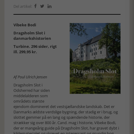
Del artikel:



Vibeke Bodi
Dragsholm Slot i
danmarkshistorien
Turbine. 296 sider, rigt
ill. 299,95 kr.
Af Poul Ulrich Jensen
Dragsholm Slot i
Odsherred har siden
middelalderen som
områdets største
ejendom domineret det vestsjællandske landskab. Det er
Danmarks ældste verdslige bygning, der stadig er i brug, og
slottet gemmer på en lang og spændende historie, der
strækker sig over 800 år. Cand. mag i historie, Vibeke Bodi,
der er mangeårig guide på Dragsholm Slot, har gravet dybt i
kildematerialet og skrevet en interessant og grundig bog,