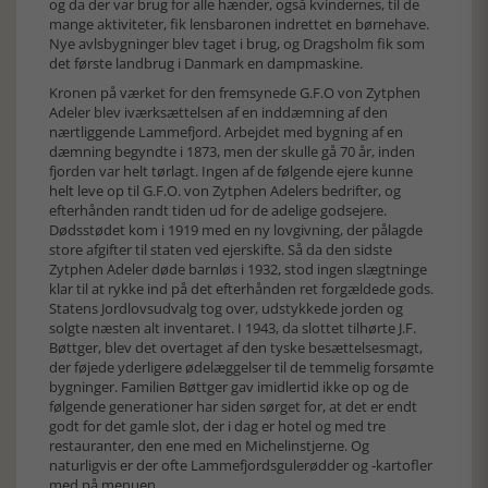
og da der var brug for alle hænder, også kvindernes, til de
mange aktiviteter, fik lensbaronen indrettet en børnehave.
Nye avlsbygninger blev taget i brug, og Dragsholm fik som
det første landbrug i Danmark en dampmaskine.
Kronen på værket for den fremsynede G.F.O von Zytphen
Adeler blev iværksættelsen af en inddæmning af den
nærtliggende Lammefjord. Arbejdet med bygning af en
dæmning begyndte i 1873, men der skulle gå 70 år, inden
fjorden var helt tørlagt. Ingen af de følgende ejere kunne
helt leve op til G.F.O. von Zytphen Adelers bedrifter, og
efterhånden randt tiden ud for de adelige godsejere.
Dødsstødet kom i 1919 med en ny lovgivning, der pålagde
store afgifter til staten ved ejerskifte. Så da den sidste
Zytphen Adeler døde barnløs i 1932, stod ingen slægtninge
klar til at rykke ind på det efterhånden ret forgældede gods.
Statens Jordlovsudvalg tog over, udstykkede jorden og
solgte næsten alt inventaret. I 1943, da slottet tilhørte J.F.
Bøttger, blev det overtaget af den tyske besættelsesmagt,
der føjede yderligere ødelæggelser til de temmelig forsømte
bygninger. Familien Bøttger gav imidlertid ikke op og de
følgende generationer har siden sørget for, at det er endt
godt for det gamle slot, der i dag er hotel og med tre
restauranter, den ene med en Michelinstjerne. Og
naturligvis er der ofte Lammefjordsgulerødder og -kartofler
med på menuen.