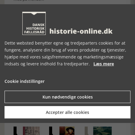
Dragsholms historie er således i sig selv både spændende og
interessant, og Vibeke Bodi tilføjer den en ekstra dimension
ved at flette slottet ind i den større danmarkshistorie. Så
indholdet holder til fulde, hvad titlen lover. Det er
beretningen om Dragsholm Slot i danmarkshistorien, fint
fortalt og forsynet med mange flotte illustrationer. Bogen
kan varmt anbefales.
Dette websted benytter egne og tredjeparters cookies for at
[Historie-online.dk, den 7. juli 2021]
fungere, analysere din brug af vores produkter og tjenester,
hjælpe med vores salgsfremmende og marketingsmæssige
indsats og levere indhold fra tredjeparter.
Læs mere
Cookie indstillinger
Forrige artikel
Kun nødvendige cookies
Accepter alle cookies
SE RELATEREDE ARTIKLER