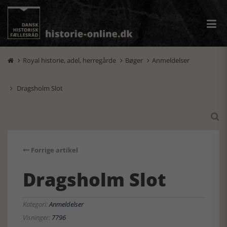
Royal historie, adel, herregårde
Bøger
Anmeldelser



Dragsholm Slot


Forrige artikel
Dragsholm Slot
Kategori:
Anmeldelser
Visninger:
7796