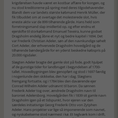
krigsførelsen havde været en kostbar affære for kongen, og
nu stod kreditorerne på spring med deres tilgodehavender.
Blandt dem var landets største købmand Henrik Müller, der
fik tilbuddet om at overtage det molesterede slot, hvis
eneste aktiv var de 899 tilhørende gårde. Hans held som
forretningsmand slap imidlertid op, og efter endnu et
ejerskifte til storkøbmand Emanuel Texeira, kunne godset
Dragsholm endelig åbne et nyt og bedre kapitel i 1694. Det
var Frederik Christian Adeler, søn af den navnkundige søhelt
Cort Adeler, der erhvervede Dragsholm hovedgård og de
tilhørende bøndergårde for en yderst beskedne købspris på
20.000 rigsdaler.
Slægten Adeler bragte det gamle slot på fode, godt hjulpet
af de gunstige tider for landbruget i begyndelsen af 1700-
tallet. Hovedbygningen blev genopført og stod i 1697 færdig
i nogenlunde den skikkelse, den har i dag. Slægtens
fremgang fortsatte, og i 1784 blev den daværende ejer
Conrad Wilhelm Adeler udnævnt til baron. Da sønnen
Frederik Adeler tog over, ændrede Dragsholm navn til
baroniet Adelersborg. Hovedgården fik i 1839 sit gamle navn
Dragsholm igen på et tidspunkt, hvor ejeren var den
særdeles initiativrige Georg Frederik Otto von Zytphen
Adeler. Hans projekter var lige så imponerende som navnet,
og nyskabelserne stod nærmest i kø. Et teglværk kom i drift,