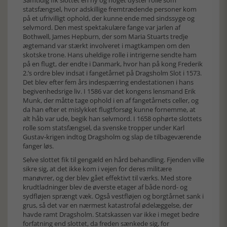
Samtidig fik slottet en ny og noget dyster rolle som
statsfængsel, hvor adskillige fremtrædende personer kom
på et ufrivilligt ophold, der kunne ende med sindssyge og
selvmord. Den mest spektakulære fange var jarlen af
Bothwell, James Hepburn, der som Maria Stuarts tredje
ægtemand var stærkt involveret i magtkampen om den
skotske trone. Hans uheldige rolle i intrigerne sendte ham
på en flugt, der endte i Danmark, hvor han på kong Frederik
2.’s ordre blev indsat i fangetårnet på Dragsholm Slot i 1573.
Det blev efter fem års indespærring endestationen i hans
begivenhedsrige liv. I 1586 var det kongens lensmand Erik
Munk, der måtte tage ophold i en af fangetårnets celler, og
da han efter et mislykket flugtforsøg kunne fornemme, at
alt håb var ude, begik han selvmord. I 1658 ophørte slottets
rolle som statsfængsel, da svenske tropper under Karl
Gustav-krigen indtog Dragsholm og slap de tilbageværende
fanger løs.
Selve slottet fik til gengæld en hård behandling. Fjenden ville
sikre sig, at det ikke kom i vejen for deres militære
manøvrer, og der blev gået effektivt til værks. Med store
krudtladninger blev de øverste etager af både nord- og
sydfløjen sprængt væk. Også vestfløjen og borgtårnet sank i
grus, så det var en nærmest katastrofal ødelæggelse, der
havde ramt Dragsholm. Statskassen var ikke i meget bedre
forfatning end slottet, da freden sænkede sig, for