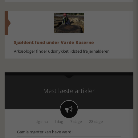
Sjældent fund under Varde Kaserne
Arkæologer finder udsmykket ildsted fra jernalderen
Mest læste artikler

Lige nu
I dag
7 dage
28 dage
Gamle mønter kan have værdi