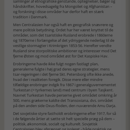
samlinger af etnografiske genstande, optegnelser, bøger og
håndskrifter, hovedsagelig fra Mongoliet og Afghanistan –
og forskning i disse områder har derfor haft en stærk
tradition i Danmark.
Men Centralasien har også haft en geografisk snævrere og
mere politisk betydning. Ordet har her været knyttet til de
områder, som det tsaristiske Rusland erobrede i 1860erne
og 1870erne i forlængelse af det ydmygende nederlag til de
vestlige stormagter i Krimkrigen 1853-56. Herefter vendte
Rusland sine storpolitiske ambitioner og interesser mod Det
fjerne Østen og mod området øst for Det Kaspiske Hav.
Erobringerne havde ikke fulgt nogen fastlagt plan,
generalerne fulgte i høj grad deres egne strategier, mens
tsar-regeringen i det fjerne Skt. Petersborg ofte ikke anede,
hvad der i realiteten foregik. Disse mere eller mindre
tilfældige erobringer indgik fra 1867 i generalguvernementet
Turkestan (= tyrkernes land) med centrum i byen Tasjkent.
Navnet Turkestan havde perserne givet området omkring år
500, mens grækerne kaldte det Transoxiana, dvs. området
på den anden side Oxus-floden, den nuværende Amu Darja.
Det sovjetiske styre fastholdt erobringerne efter 1917, for så
i de følgende årtier at sætte sit helt specielle præg på dem –
politisk, økonomisk, socialt og kulturelt. Sovjetisk
Centralasien blev afgrænset og isoleret - både praktisk og