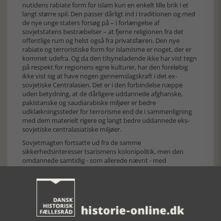
nutidens rabiate form for islam kun en enkelt lille brik i et
langt større spil. Den passer dårligt ind i traditionen og med
de nye unge staters forsøg på – i forlængelse af
sovjetstatens bestræbelser – at fjerne religionen fra det
offentlige rum og helst også fra privatsfæren. Den nye
rabiate og terroristiske form for islamisme er noget, der er
kommet udefra. Og da den tilsyneladende ikke har vist tegn
på respekt for regionens egne kulturer, har den foreløbig
ikke vist sig at have nogen gennemslagskraft i det ex-
sovjetiske Centralasien. Det er i den forbindelse næppe
uden betydning, at de dårligere uddannede afghanske,
pakistanske og saudiarabiske miljøer er bedre
udklækningssteder for terrorisme end de i sammenligning
med dem materielt rigere og langt bedre uddannede eks-
sovjetiske centralasiatiske miljøer.
Sovjetmagten fortsatte ud fra de samme
sikkerhedsinteresser tsarismens kolonipolitik, men den
omdannede samtidig - som allerede nævnt - med
udgangspunkt i sin udgave af den europæiske marxisme
Centralasien til en gigantisk opdragelsesanstalt med ret så
grove opdragelsesmetoder. Bolsjevikkerne opfattede
ligesom tsarismen generelt den centralasiatiske befolkning
som forvildede muslimer, der skulle bringes på bedre
tanker. Og disse tanker var i en skønsom blanding