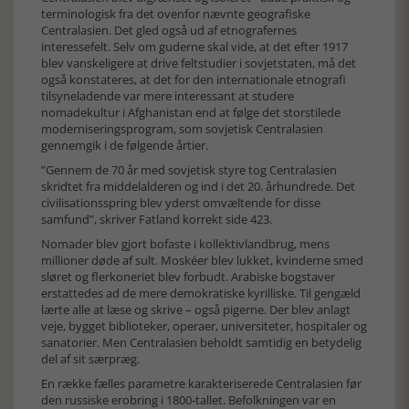
terminologisk fra det ovenfor nævnte geografiske
Centralasien. Det gled også ud af etnografernes
interessefelt. Selv om guderne skal vide, at det efter 1917
blev vanskeligere at drive feltstudier i sovjetstaten, må det
også konstateres, at det for den internationale etnografi
tilsyneladende var mere interessant at studere
nomadekultur i Afghanistan end at følge det storstilede
moderniseringsprogram, som sovjetisk Centralasien
gennemgik i de følgende årtier.
”Gennem de 70 år med sovjetisk styre tog Centralasien
skridtet fra middelalderen og ind i det 20. århundrede. Det
civilisationsspring blev yderst omvæltende for disse
samfund”, skriver Fatland korrekt side 423.
Nomader blev gjort bofaste i kollektivlandbrug, mens
millioner døde af sult. Moskéer blev lukket, kvinderne smed
sløret og flerkoneriet blev forbudt. Arabiske bogstaver
erstattedes ad de mere demokratiske kyrilliske. Til gengæld
lærte alle at læse og skrive – også pigerne. Der blev anlagt
veje, bygget biblioteker, operaer, universiteter, hospitaler og
sanatorier. Men Centralasien beholdt samtidig en betydelig
del af sit særpræg.
En række fælles parametre karakteriserede Centralasien før
den russiske erobring i 1800-tallet. Befolkningen var en