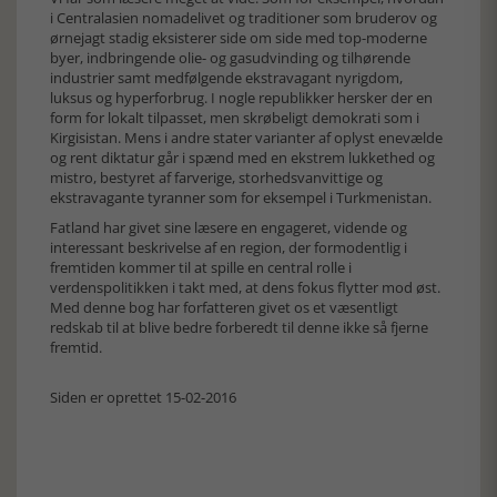
i Centralasien nomadelivet og traditioner som bruderov og
ørnejagt stadig eksisterer side om side med top-moderne
byer, indbringende olie- og gasudvinding og tilhørende
industrier samt medfølgende ekstravagant nyrigdom,
luksus og hyperforbrug. I nogle republikker hersker der en
form for lokalt tilpasset, men skrøbeligt demokrati som i
Kirgisistan. Mens i andre stater varianter af oplyst enevælde
og rent diktatur går i spænd med en ekstrem lukkethed og
mistro, bestyret af farverige, storhedsvanvittige og
ekstravagante tyranner som for eksempel i Turkmenistan.
Fatland har givet sine læsere en engageret, vidende og
interessant beskrivelse af en region, der formodentlig i
fremtiden kommer til at spille en central rolle i
verdenspolitikken i takt med, at dens fokus flytter mod øst.
Med denne bog har forfatteren givet os et væsentligt
redskab til at blive bedre forberedt til denne ikke så fjerne
fremtid.
Siden er oprettet 15-02-2016