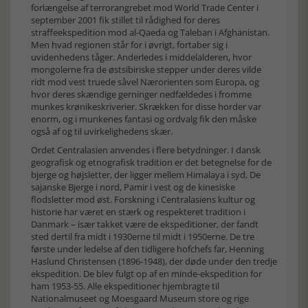
forlængelse af terrorangrebet mod World Trade Center i
september 2001 fik stillet til rådighed for deres
straffeekspedition mod al-Qaeda og Taleban i Afghanistan.
Men hvad regionen står for i øvrigt, fortaber sig i
uvidenhedens tåger. Anderledes i middelalderen, hvor
mongolerne fra de østsibiriske stepper under deres vilde
ridt mod vest truede såvel Nærorienten som Europa, og
hvor deres skændige gerninger nedfældedes i fromme
munkes krønikeskriverier. Skrækken for disse horder var
enorm, og i munkenes fantasi og ordvalg fik den måske
også af og til uvirkelighedens skær.
Ordet Centralasien anvendes i flere betydninger. I dansk
geografisk og etnografisk tradition er det betegnelse for de
bjerge og højsletter, der ligger mellem Himalaya i syd, De
sajanske Bjerge i nord, Pamir i vest og de kinesiske
flodsletter mod øst. Forskning i Centralasiens kultur og
historie har været en stærk og respekteret tradition i
Danmark – især takket være de ekspeditioner, der fandt
sted dertil fra midt i 1930erne til midt i 1950erne. De tre
første under ledelse af den tidligere hofchefs far, Henning
Haslund Christensen (1896-1948), der døde under den tredje
ekspedition. De blev fulgt op af en minde-ekspedition for
ham 1953-55. Alle ekspeditioner hjembragte til
Nationalmuseet og Moesgaard Museum store og rige