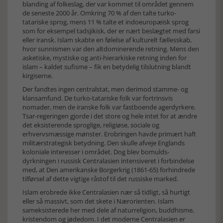
blanding af folkeslag, der var kommet til området gennem
de seneste 2000 år. Omkring 70 % af den talte turko-
tatariske sprog, mens 11 % talte et indoeuropæisk sprog
som for eksempel tadsjikisk, der er nært beslægtet med farsi
eller iransk. Islam skabte en følelse af kulturelt fællesskab,
hvor sunnismen var den altdominerende retning. Mens den
asketiske, mystiske og anti-hierarkiske retning inden for
islam – kaldet sufisme – fik en betydelig tilslutning blandt
kirgiserne.
Der fandtes ingen centralstat, men derimod stamme- og
klansamfund. De turko-tatariske folk var fortrinsvis
nomader, men de iranske folk var fastboende agerdyrkere.
Tsar-regeringen gjorde i det store og hele intet for at ændre
det eksisterende sproglige, religiøse, sociale og
erhvervsmæssige mønster. Erobringen havde primært haft
militærstrategisk betydning. Den skulle afveje Englands
koloniale interesser i området. Dog blev bomulds-
dyrkningen i russisk Centralasien intensiveret i forbindelse
med, at Den amerikanske Borgerkrig (1861-65) forhindrede
tilførsel af dette vigtige råstof til det russiske marked.
Islam erobrede ikke Centralasien nær så tidligt, så hurtigt
eller så massivt, som det skete i Nærorienten. Islam
sameksisterede her med dele af naturreligion, buddhisme,
kristendom og jødedom. I det moderne Centralasien er