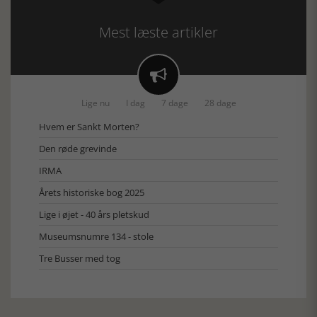
Mest læste artikler

Lige nu
I dag
7 dage
28 dage
Hvem er Sankt Morten?
Den røde grevinde
IRMA
Årets historiske bog 2025
Lige i øjet - 40 års pletskud
Museumsnumre 134 - stole
Tre Busser med tog