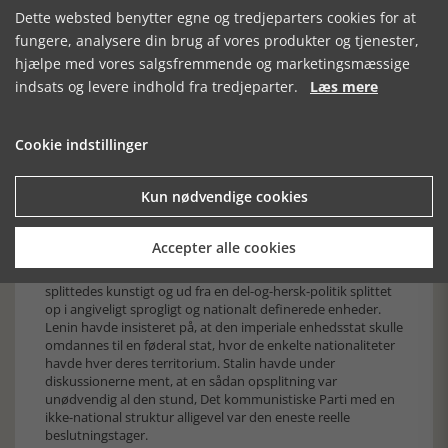
marxistisk udviklingsteori og russisk imperie-filosofi. Det
Dette websted benytter egne og tredjeparters cookies for at
europæiske og det russisk-imperiale lys skulle bringes ud til
disse formørkede asiater.
fungere, analysere din brug af vores produkter og tjenester,
hjælpe med vores salgsfremmende og marketingsmæssige
Varianter af denne talemåde er atter blevet moderne i dag.
For eksempel for den ideologi, der lå bag præsident George
indsats og levere indhold fra tredjeparter.
Læs mere
Bush´s fremfærd i Afghanistan og Irak i nullerne og hans
ønske om at trække en vestlig statsform ned over hovedet
på disse lande. I sovjetisk/russisk optik bestod det
Cookie indstillinger
civilisatoriske lys af Pusjkins og Lenins sprog, dvs. russisk.
Det bestod endvidere af kendskab til de russiske klassiske
forfattere, af gader og pladser, opkaldt efter dem eller efter
Kun nødvendige cookies
russiske generaler og revolutionære helte.
Også det europæiske nations-begreb i stalinistisk
Accepter alle cookies
fortolkning blev af sovjetmagten introduceret i Centralasien.
Det hidtil sprogligt og kulturelt set ret homogene område
splittedes kunstigt og ud fra en del-og-hersk-politik splittet
op i angiveligt sprogligt og nationalt definerede enheder.
Lenin havde insisteret på, at den imperiale enhedsstat skulle
omdannes til en føderal stat, hvor de enkelte nationaliteter
havde hver deres territorium. Stalin havde under
diskussionerne ment, at en sådan opsplitning var
unødvendig al den stund, Det kommunistiske Parti med en
ikke-national struktur alligevel var den eneste reelle
beslutningstager.