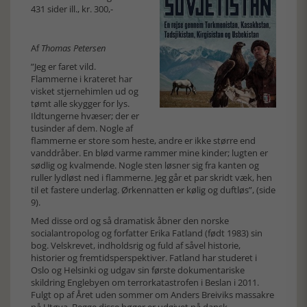
431 sider ill., kr. 300,-
Af
Thomas Petersen
”Jeg er faret vild.
Flammerne i krateret har
visket stjernehimlen ud og
tømt alle skygger for lys.
Ildtungerne hvæser; der er
tusinder af dem. Nogle af
flammerne er store som heste, andre er ikke større end
vanddråber. En blød varme rammer mine kinder; lugten er
sødlig og kvalmende. Nogle sten løsner sig fra kanten og
ruller lydløst ned i flammerne. Jeg går et par skridt væk, hen
til et fastere underlag. Ørkennatten er kølig og duftløs”, (side
9).
Med disse ord og så dramatisk åbner den norske
socialantropolog og forfatter Erika Fatland (født 1983) sin
bog. Velskrevet, indholdsrig og fuld af såvel historie,
historier og fremtidsperspektiver. Fatland har studeret i
Oslo og Helsinki og udgav sin første dokumentariske
skildring Englebyen om terrorkatastrofen i Beslan i 2011.
Fulgt op af Året uden sommer om Anders Breiviks massakre