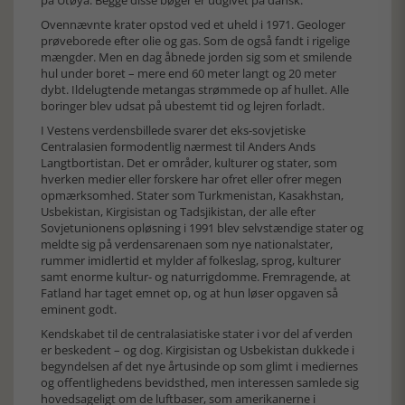
på Utøya. Begge disse bøger er udgivet på dansk.
Ovennævnte krater opstod ved et uheld i 1971. Geologer
prøveborede efter olie og gas. Som de også fandt i rigelige
mængder. Men en dag åbnede jorden sig som et smilende
hul under boret – mere end 60 meter langt og 20 meter
dybt. Ildelugtende metangas strømmede op af hullet. Alle
boringer blev udsat på ubestemt tid og lejren forladt.
I Vestens verdensbillede svarer det eks-sovjetiske
Centralasien formodentlig nærmest til Anders Ands
Langtbortistan. Det er områder, kulturer og stater, som
hverken medier eller forskere har ofret eller ofrer megen
opmærksomhed. Stater som Turkmenistan, Kasakhstan,
Usbekistan, Kirgisistan og Tadsjikistan, der alle efter
Sovjetunionens opløsning i 1991 blev selvstændige stater og
meldte sig på verdensarenaen som nye nationalstater,
rummer imidlertid et mylder af folkeslag, sprog, kulturer
samt enorme kultur- og naturrigdomme. Fremragende, at
Fatland har taget emnet op, og at hun løser opgaven så
eminent godt.
Kendskabet til de centralasiatiske stater i vor del af verden
er beskedent – og dog. Kirgisistan og Usbekistan dukkede i
begyndelsen af det nye årtusinde op som glimt i mediernes
og offentlighedens bevidsthed, men interessen samlede sig
hovedsageligt om de luftbaser, som amerikanerne i