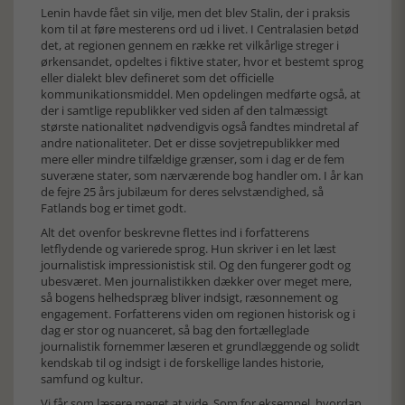
Lenin havde fået sin vilje, men det blev Stalin, der i praksis
kom til at føre mesterens ord ud i livet. I Centralasien betød
det, at regionen gennem en række ret vilkårlige streger i
ørkensandet, opdeltes i fiktive stater, hvor et bestemt sprog
eller dialekt blev defineret som det officielle
kommunikationsmiddel. Men opdelingen medførte også, at
der i samtlige republikker ved siden af den talmæssigt
største nationalitet nødvendigvis også fandtes mindretal af
andre nationaliteter. Det er disse sovjetrepublikker med
mere eller mindre tilfældige grænser, som i dag er de fem
suveræne stater, som nærværende bog handler om. I år kan
de fejre 25 års jubilæum for deres selvstændighed, så
Fatlands bog er timet godt.
Alt det ovenfor beskrevne flettes ind i forfatterens
letflydende og varierede sprog. Hun skriver i en let læst
journalistisk impressionistisk stil. Og den fungerer godt og
ubesværet. Men journalistikken dækker over meget mere,
så bogens helhedspræg bliver indsigt, ræsonnement og
engagement. Forfatterens viden om regionen historisk og i
dag er stor og nuanceret, så bag den fortælleglade
journalistik fornemmer læseren et grundlæggende og solidt
kendskab til og indsigt i de forskellige landes historie,
samfund og kultur.
Vi får som læsere meget at vide. Som for eksempel, hvordan