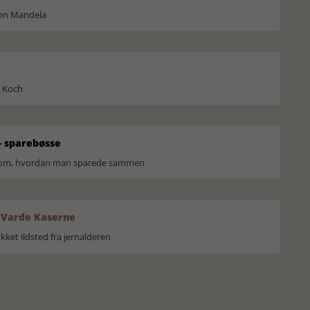
son Mandela
l Koch
 sparebøsse
r om, hvordan man sparede sammen
 Varde Kaserne
ket ildsted fra jernalderen