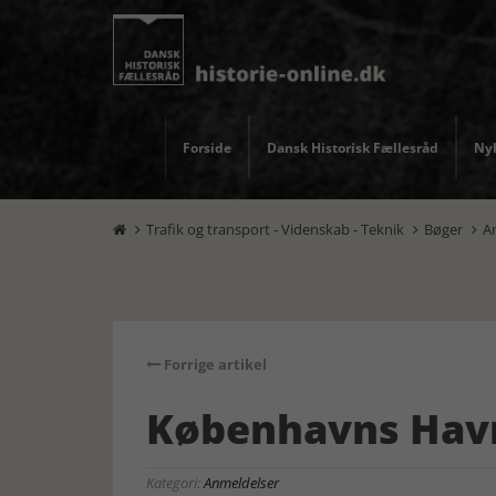
Forside
Dansk Historisk Fællesråd
Nyh
Trafik og transport - Videnskab - Teknik
Bøger
A



Forrige artikel
Københavns Havn
Kategori:
Anmeldelser