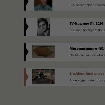
Bl.a. udsendelse om Nel
TV-tips, uge 31, 2026
Bl.a. med portræt af Bodi
Museumsnumre 162 -
Ole Mortensøn fortælle
Sjældent fund under
Arkæologer finder udsmyk