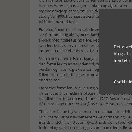
Men i sin storhedstid var havnen den livsnerve, der l
havnen. Varer og passagerer ankom og afgik fra ind- 
største arbejdspladser, om ikke den største. Af bogen f
stadig var 4000 havnearbejdere foruden toldere, spedi
på Københavns Havn.
For en måneds tid siden sejlede verdens største cont
ser formodentlig aldrig mere danske farvande.
Emma 
sikkert med nogle tusind flere. Rederiet planlægger 
svimlende tal, så må man sikkert erkende, at det er ski
Dette web
komme ikke til Københavns Havn.
brug af 
Men trods denne triste udgang på historien, så er de
marketin
den fortælle om en svunden tid, hvor havnen summede
verden, og hvor fragtskibe kom og gik med varer til a
Billederne og billedteksterne fortæller denne historie
enestående.
Cookie in
I forordet fortæller Kåre Lauring om sin livslange int
naturligt at blive reklamefotograf. Mange læsere vil 
handlede om Københavns brand i 1727. Desuden har h
på de syv bind om
Dansk Søfarts Historie
, som Gyldend
Til sidst må man tilgive anmelderen, at han bliver lid
i sin litteraturliste nævner Albert Gnudtzmann og He
Blandt andet i afsnittet om Kvæsthusbroen citerer K
friskhed og variation i sproget, som man ellers ville