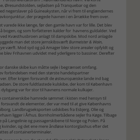
rne, Øresundstolden, sejladsen på Tranquebar og den
ed negerslaver på Guineakysten, når vi frem til englændernes
lavkonjunktur, der prægede havnen i en årrække frem over.
 varede ikke længe, før den gamle havn var for lille. Det blev
 på bogen, og som forfatteren kalder for havnens guldalder. Ved
 ved Kvæsthusbroen anlagt til dampskibe. Mod nord anlagde
yggede man det store jernskibsværft
Burmeister & Wain
,
 nye værft. Mod syd og på Amager blev store arealer opfyldt og
e blev Frihavnen udvidet med yderligere to bassiner. Derefter
or danske skibe kun måtte sejle i begrænset omfang.
lev forbindelsen med den største handelspartner
over. Efter krigen forsvandt de østeuropæiske lande ind bag
ladsen. De store fuldtlastede kulskibe, der kom til København
es dybgang var for stor til havnens normale kulkajer.
tore containerskibe hamrede sømmet i kisten med hensyn til
 forsvandt de elementer, der var med til at give Københavns
lborg. Landbrugseksporten udskibes fra Esbjerg. Olie og
nerhavn ligger i Århus. Bornholmerbådene sejler fra Køge. Tilbage
e på Langelinie og passagerskibene til Norge og Polen. På
g kvinder, og det ene mere åndløse kontorglashus efter det
ttes af containerterminaler.