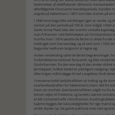
beskrivelser af sildefiskeriet i Øresund, Hansestæde
efterfølgende Florissante Handelsperiode, handlen m
angreb på København i 1807 som blev starten på en 
I 1840´erne begyndte udviklingen igen at vende, og det
starten på den periode på 100 år, som indgår i titlen
Sankt Annæ Plads blev det ovenfor omtalte kajanlæg
man Frihavnen. Ved Refshaleøen på Christianshavn b
hvorfra man i 1874 søsatte de første to skibe fra det
inddraget som havneanlæg, og så sent som i 1920´ern
begynder nedturen langsomt at tegne sig.
Anden verdenskrig satte de første begrænsninger, hv
Forbindelserne vestover forsvandt, og ikke mindst b
Storbritannien, fra den ene dag til den anden skåret 
Jerntæppet, hvilket betød en yderligere nedgang i sej
efter krigen måtte lægge til ved Langelinie, fordi der
I tresserne holdt lastbiltrafikken sit indtog og de s
overlevelseskraften for Københavns Havn. Bid for bid
Havn sin storhed. Grønlandstrafikken udgår nu fra Aa
benzin sejles til Fredericia, og landets største contai
er lidt containertrafik i Nordhavnen, krydstogtskiben
kajerne bygges der luksuslejligheder for rige mænd o
andet skyder op. De gamle pakhuse rives ned og ersta