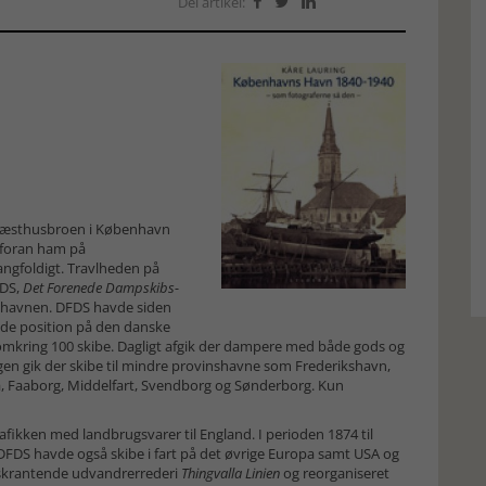
Del artikel:



 Kvæsthusbroen i København
g foran ham på
gfoldigt. Travlheden på
FDS,
Det Forenede Dampskibs-
le havnen. DFDS havde siden
de position på den danske
til omkring 100 skibe. Dagligt afgik der dampere med både gods og
ugen gik der skibe til mindre provinshavne som Frederikshavn,
aa, Faaborg, Middelfart, Svendborg og Sønderborg. Kun
rafikken med landbrugsvarer til England. I perioden 1874 til
DFDS havde også skibe i fart på det øvrige Europa samt USA og
 skrantende udvandrerrederi
Thingvalla Linien
og reorganiseret