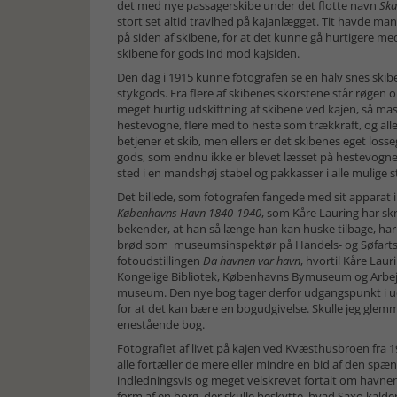
det med nye passagerskibe under det flotte navn
Ska
stort set altid travlhed på kajanlægget. Tit havde m
på siden af skibene, for at det kunne gå hurtigere m
skibene for gods ind mod kajsiden.
Den dag i 1915 kunne fotografen se en halv snes skibe,
stykgods. Fra flere af skibenes skorstene står røgen o
meget hurtig udskiftning af skibene ved kajen, så ma
hestevogne, flere med to heste som trækkraft, og all
betjener et skib, men ellers er det skibenes eget losse
gods, som endnu ikke er blevet læsset på hestevogne
sted i en mandshøj stabel og pakkasser i alle mulige st
Det billede, som fotografen fangede med sit apparat i
Københavns Havn 1840-1940
, som Kåre Lauring har sk
bekender, at han så længe han kan huske tilbage, har li
brød som museumsinspektør på Handels- og Søfarts
fotoudstillingen
Da havnen var havn
, hvortil Kåre Lau
Kongelige Bibliotek, Københavns Bymuseum og Arbejd
museum. Den nye bog tager derfor udgangspunkt i uds
for at det kan bære en bogudgivelse. Skulle jeg glemme 
enestående bog.
Fotografiet af livet på kajen ved Kvæsthusbroen fra 1
alle fortæller de mere eller mindre en bid af den s
indledningsvis og meget velskrevet fortalt om havnens 
form af en borg, der skulle beskytte, hvad Saxo kal