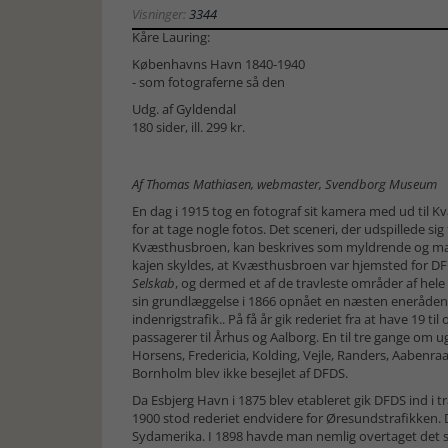
Visninger:
3344
Kåre Lauring:
Københavns Havn 1840-1940
- som fotograferne så den
Udg. af
Gyldendal
180 sider, ill. 299 kr.
Af Thomas Mathiasen, webmaster, Svendborg Museum
En dag i 1915 tog en fotograf sit kamera med ud til
for at tage nogle fotos. Det sceneri, der udspillede si
Kvæsthusbroen, kan beskrives som myldrende og man
kajen skyldes, at Kvæsthusbroen var hjemsted for D
Selskab
, og dermed et af de travleste områder af he
sin grundlæggelse i 1866 opnået en næsten eneråden
indenrigstrafik.. På få år gik rederiet fra at have 19 
passagerer til Århus og Aalborg. En til tre gange om 
Horsens, Fredericia, Kolding, Vejle, Randers, Aabenr
Bornholm blev ikke besejlet af DFDS.
Da Esbjerg Havn i 1875 blev etableret gik DFDS ind i t
1900 stod rederiet endvidere for Øresundstrafikken. 
Sydamerika. I 1898 havde man nemlig overtaget det