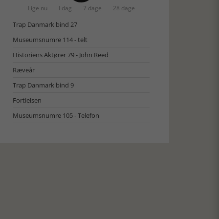
Lige nu
I dag
7 dage
28 dage
Trap Danmark bind 27
Museumsnumre 114 - telt
Historiens Aktører 79 - John Reed
Ræveår
Trap Danmark bind 9
Fortielsen
Museumsnumre 105 - Telefon