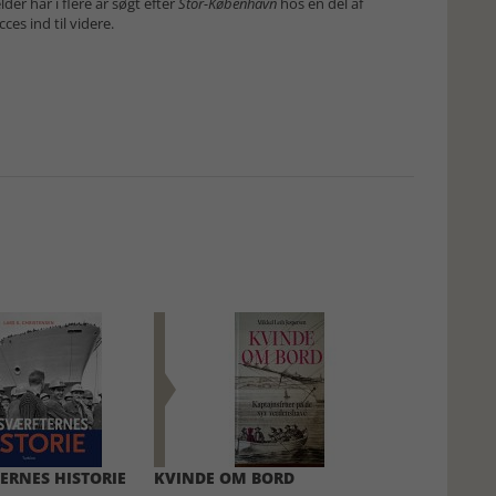
r har i flere år søgt efter
Stor-København
hos en del af
es ind til videre.
ERNES HISTORIE
KVINDE OM BORD