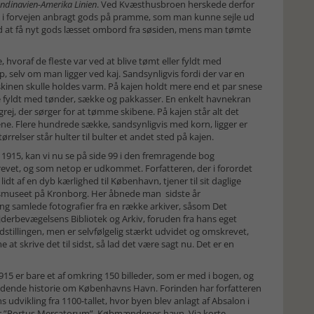
ndinavien-Amerika Linien
. Ved Kvæsthusbroen herskede derfor
an i forvejen anbragt gods på pramme, som man kunne sejle ud
ed at få nyt gods læsset ombord fra søsiden, mens man tømte
 hvoraf de fleste var ved at blive tømt eller fyldt med
p, selv om man ligger ved kaj. Sandsynligvis fordi der var en
skinen skulle holdes varm. På kajen holdt mere end et par snese
e fyldt med tønder, sække og pakkasser. En enkelt havnekran
grej, der sørger for at tømme skibene. På kajen står alt det
ne. Flere hundrede sække, sandsynligvis med korn, ligger er
ørrelser står hulter til bulter et andet sted på kajen.
 1915, kan vi nu se på side 99 i den fremragende bog
revet, og som netop er udkommet. Forfatteren, der i forordet
dt af en dyb kærlighed til København, tjener til sit daglige
museet på Kronborg. Her åbnede man sidste år
ring samlede fotografier fra en række arkiver, såsom Det
erbevægelsens Bibliotek og Arkiv, foruden fra hans eget
tillingen, men er selvfølgelig stærkt udvidet og omskrevet,
at skrive det til sidst, så lad det være sagt nu. Det er en
915 er bare et af omkring 150 billeder, som er med i bogen, og
pændende historie om Københavns Havn. Forinden har forfatteren
udvikling fra 1100-tallet, hvor byen blev anlagt af Absalon i
der ”Portus Mercatorum”, Købmændenes havn. Via korte