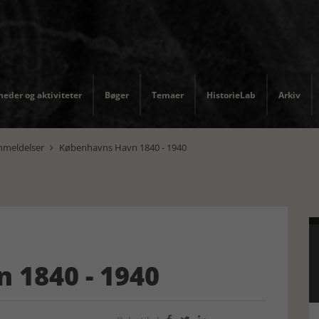
eder og aktiviteter
Bøger
Temaer
HistorieLab
Arkiv
nmeldelser
Københavns Havn 1840 - 1940

 1840 - 1940