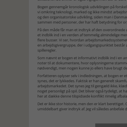
Bogen gennemgår kronologisk udviklingen på forskell
vi omkring teknologi, marked og ikke mindst arbej
og den organisatoriske udvikling, siden man i Danm
sammen med personer, der har haft betydning for or
På den måde får man et indtryk af den overordnede u
et indblik ind i en verden af temmelig almindelige menn
flere busser. Vi ser, hvordan arbejdsmarkedssysteme
en arbejdsgivergruppe, der i udgangspunktet består
spilleregler.
Som nævnt er bogen et informativt indblik ind i en a
noter til at dokumentere, hvor oplysningerne stammer
nødvendigt, men nogen kunne jo ellers have brugt den t
Forfatteren oplyser selv i indledningen, at bogen er et
synes, det er lykkedes. Faktisk er han generelt skamfu
arbejdsmarkedet. Det synes jeg til gengæld ikke, klæd
noget personligt på spil. Det bliver også tydeligt, at h
her at dække denne tilspidsede konflikt rimelig afbala
Det er ikke stor historie, men den er klart berettige
umiddelbart giver indtryk af. Jeg vil således anbefale 