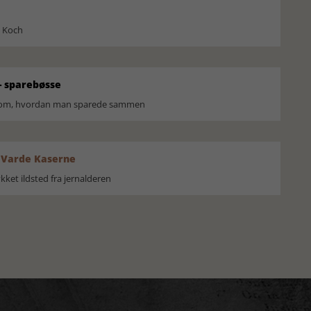
l Koch
 sparebøsse
r om, hvordan man sparede sammen
 Varde Kaserne
ket ildsted fra jernalderen