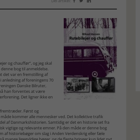
Del artikel:



er og chauffør”, og jeg skal
 denne bog til anmeldelse.
 det var en fremstilling af
 i anledning af foreningens 70
oreningen Danske Bilruter,
må han forventes at være
erforening. Det ligner ikke en
 fremtræder. Først og
n måde kommer alle mennesker ved. Det kollektive trafik
 del af Danmarkshistorien. Samtidig er det en historie set fra
tisk vigtige og relevante emner. På den måde er denne bog
af historiebøger om slag i Anden Verdenskrig eller fæle
så mange ligegyldige bøger, og de fleste bringer kun lidet nyt.