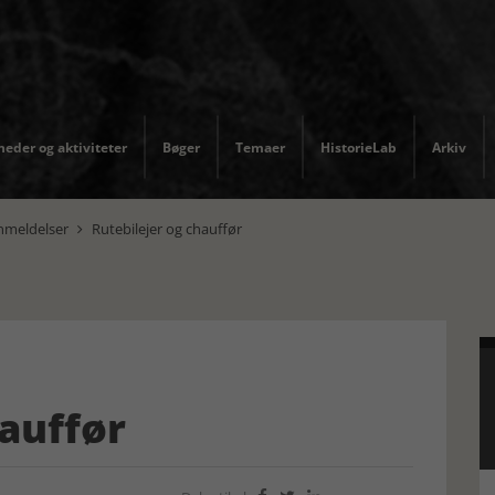
eder og aktiviteter
Bøger
Temaer
HistorieLab
Arkiv
nmeldelser
Rutebilejer og chauffør

hauffør