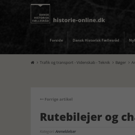
Forside
Dansk Historisk Fællesråd
Nyh
Trafik og transport - Videnskab - Teknik
Bøger
A



Forrige artikel
Rutebilejer og c
Kategori:
Anmeldelser