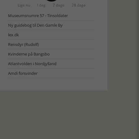
Lige nu
I dag
7 dage
28 dage
Museumsnumre 57 - Tinsoldater
Ny guidebog til Den Gamle By
lex.dk
Rensdyr (Rudolf)
Kvinderne på Bangsbo
Atlantvolden i Nordjylland
Amdi forsvinder