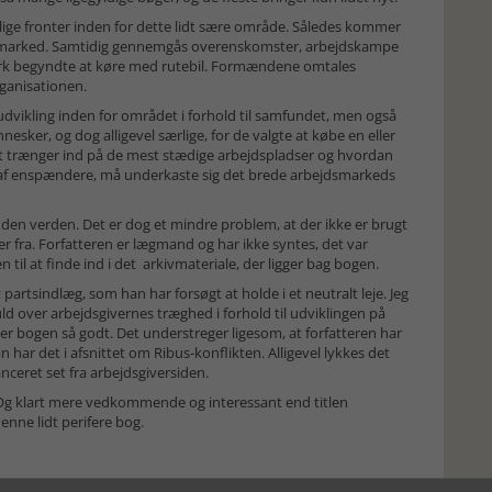
ige fronter inden for dette lidt sære område. Således kommer
dsmarked. Samtidig gennemgås overenskomster, arbejdskampe
ark begyndte at køre med rutebil. Formændene omtales
ganisationen.
dvikling inden for området i forhold til samfundet, men også
esker, og dog alligevel særlige, for de valgte at købe en eller
t trænger ind på de mest stædige arbejdspladser og hvordan
 af enspændere, må underkaste sig det brede arbejdsmarkeds
nden verden. Det er dog et mindre problem, at der ikke er brugt
 fra. Forfatteren er lægmand og har ikke syntes, det var
il at finde ind i det arkivmateriale, der ligger bag bogen.
 partsindlæg, som han har forsøgt at holde i et neutralt leje. Jeg
ld over arbejdsgivernes træghed i forhold til udviklingen på
er bogen så godt. Det understreger ligesom, at forfatteren har
an har det i afsnittet om Ribus-konflikten. Alligevel lykkes det
nceret set fra arbejdsgiversiden.
t. Og klart mere vedkommende og interessant end titlen
denne lidt perifere bog.