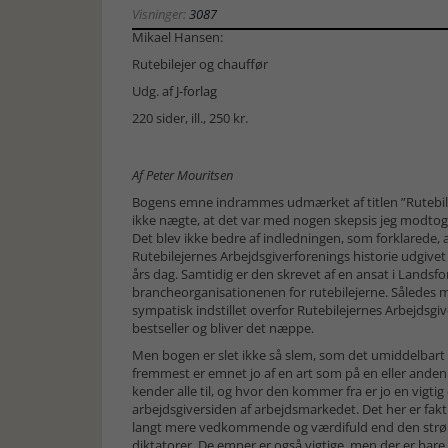
Visninger:
3087
Mikael Hansen:
Rutebilejer og chauffør
Udg. af
J-forlag
220 sider, ill., 250 kr.
Af Peter Mouritsen
Bogens emne indrammes udmærket af titlen ”Rutebilej
ikke nægte, at det var med nogen skepsis jeg modtog
Det blev ikke bedre af indledningen, som forklarede, at
Rutebilejernes Arbejdsgiverforenings historie udgivet
års dag. Samtidig er den skrevet af en ansat i Landsf
brancheorganisationenen for rutebilejerne. Således 
sympatisk indstillet overfor Rutebilejernes Arbejdsgiv
bestseller og bliver det næppe.
Men bogen er slet ikke så slem, som det umiddelbart
fremmest er emnet jo af en art som på en eller ande
kender alle til, og hvor den kommer fra er jo en vigtig
arbejdsgiversiden af arbejdsmarkedet. Det her er fak
langt mere vedkommende og værdifuld end den strøm 
diktatorer. De emner er også vigtige, men der er bare 