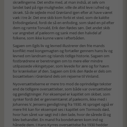
skrællingerne. Det endte med, at man indså, at selv om
landet bød på rige muligheder, ville de altid leve i ufred og
skræk. Så de sejlede mod Grønland igen efter at have været
væk i tre år. Det ene skib kom forbi et sted, som de kaldte
Enfodingeland, fordi de så en enfoding, som skød en pil efter
dem og ramte Torvald, Erik den Rødes søn. Det andet skib
var angrebet af pæleorm og sank med den halvdel af
folkene, som ikke kunne være i efterbåden.
Sagaen om Egils liv og levned illustrerer den frie mands
konflikt med kongemagten og fortæller gennem hans liv og
levned om landnam og Islands tidlige historie. Sagaen om
fostbrødrene er beretningen om to mere eller mindre
utilpassede vikingetyper, som levede for ære og for hævn
for krænkelser af den. Sagaen om Erik den Røde er dels om
bosættelsen i Grønland dels om rejserne til Vinland.
Nyoversættelserne er mere tro mod de oprindelige tekster
end de tidligere oversættelser, som både var oversættelser
og gendigtninger. For eksempel er kapitlet om skibet, som
synker fordi det er gennemtæret af pæleorm, ikke med i
Johannes V, Jensens gendigtning fra 1930. At sproget også er
mere frit kan for eksempel ses i kapitlet om Tormods død,
hvor han såret var søgt ind i den lade, hvor de sårede lå og
blev behandlet. En mand fra bondehæren kom ind og
hånede dem. I Hans Kyrres oversættelse fra 1930 hedder