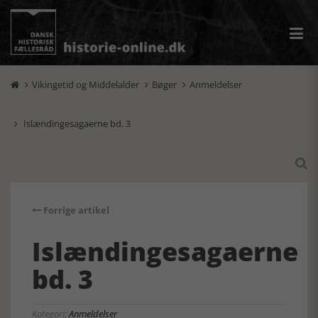
Vikingetid og Middelalder
Bøger
Anmeldelser



Islændingesagaerne bd. 3


Forrige artikel
Islændingesagaerne
bd. 3
Kategori:
Anmeldelser