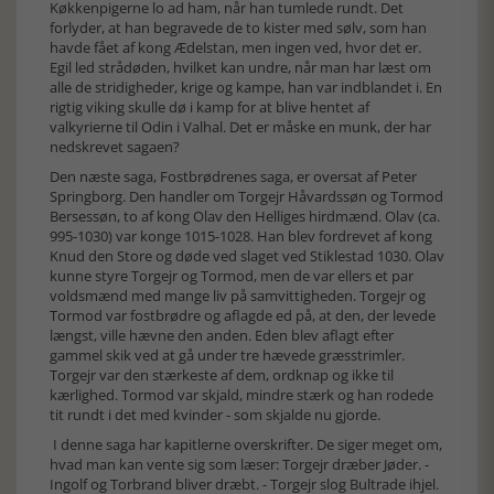
Køkkenpigerne lo ad ham, når han tumlede rundt. Det
forlyder, at han begravede de to kister med sølv, som han
havde fået af kong Ædelstan, men ingen ved, hvor det er.
Egil led strådøden, hvilket kan undre, når man har læst om
alle de stridigheder, krige og kampe, han var indblandet i. En
rigtig viking skulle dø i kamp for at blive hentet af
valkyrierne til Odin i Valhal. Det er måske en munk, der har
nedskrevet sagaen?
Den næste saga, Fostbrødrenes saga, er oversat af Peter
Springborg. Den handler om Torgejr Håvardssøn og Tormod
Bersessøn, to af kong Olav den Helliges hirdmænd. Olav (ca.
995-1030) var konge 1015-1028. Han blev fordrevet af kong
Knud den Store og døde ved slaget ved Stiklestad 1030. Olav
kunne styre Torgejr og Tormod, men de var ellers et par
voldsmænd med mange liv på samvittigheden. Torgejr og
Tormod var fostbrødre og aflagde ed på, at den, der levede
længst, ville hævne den anden. Eden blev aflagt efter
gammel skik ved at gå under tre hævede græsstrimler.
Torgejr var den stærkeste af dem, ordknap og ikke til
kærlighed. Tormod var skjald, mindre stærk og han rodede
tit rundt i det med kvinder - som skjalde nu gjorde.
I denne saga har kapitlerne overskrifter. De siger meget om,
hvad man kan vente sig som læser: Torgejr dræber Jøder. -
Ingolf og Torbrand bliver dræbt. - Torgejr slog Bultrade ihjel.