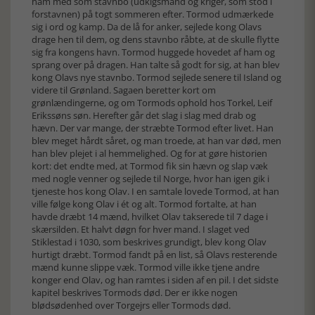
ham med som stavnbo (udkigsmand og kriger, som stod i
forstavnen) på togt sommeren efter. Tormod udmærkede
sig i ord og kamp. Da de lå for anker, sejlede kong Olavs
drage hen til dem, og dens stavnbo råbte, at de skulle flytte
sig fra kongens havn. Tormod huggede hovedet af ham og
sprang over på dragen. Han talte så godt for sig, at han blev
kong Olavs nye stavnbo. Tormod sejlede senere til Island og
videre til Grønland. Sagaen beretter kort om
grønlændingerne, og om Tormods ophold hos Torkel, Leif
Erikssøns søn. Herefter går det slag i slag med drab og
hævn. Der var mange, der stræbte Tormod efter livet. Han
blev meget hårdt såret, og man troede, at han var død, men
han blev plejet i al hemmelighed. Og for at gøre historien
kort: det endte med, at Tormod fik sin hævn og slap væk
med nogle venner og sejlede til Norge, hvor han igen gik i
tjeneste hos kong Olav. I en samtale lovede Tormod, at han
ville følge kong Olav i ét og alt. Tormod fortalte, at han
havde dræbt 14 mænd, hvilket Olav takserede til 7 dage i
skærsilden. Et halvt døgn for hver mand. I slaget ved
Stiklestad i 1030, som beskrives grundigt, blev kong Olav
hurtigt dræbt. Tormod fandt på en list, så Olavs resterende
mænd kunne slippe væk. Tormod ville ikke tjene andre
konger end Olav, og han ramtes i siden af en pil. I det sidste
kapitel beskrives Tormods død. Der er ikke nogen
blødsødenhed over Torgejrs eller Tormods død.