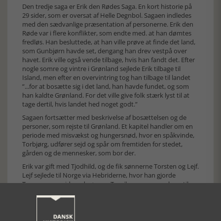
Den tredje saga er Erik den Rødes Saga. En kort historie på
29 sider, som er oversat af Helle Degnbol. Sagaen indledes
med den sædvanlige præsentation af personerne. Erik den
Røde var i flere konflikter, som endte med. at han dømtes
fredløs. Han besluttede, at han ville prøve at finde det land,
som Gunbjørn havde set, dengang han drev vestpå over
havet. Erik ville også vende tilbage, hvis han fandt det. Efter
nogle somre og vintre i Grønland sejlede Erik tilbage til
Island, men efter en overvintring tog han tilbage til landet
”...for at bosætte sig i det land, han havde fundet, og som
han kaldte Grønland. For det ville give folk stærk lyst til at
tage dertil, hvis landet hed noget godt.”
Sagaen fortsætter med beskrivelse af bosættelsen og de
personer, som rejste til Grønland. Et kapitel handler om en
periode med misvækst og hungersnød, hvor en spåkvinde,
Torbjørg, udfører sejd og spår om fremtiden for stedet,
gården og de mennesker, som bor der.
Erik var gift med Tjodhild, og de fik sønnerne Torsten og Lejf.
Lejf sejlede til Norge via Hebriderne, hvor han gjorde
Torgunna gravid med sønnen Torgils, som senere kom til
Grønland, hvor Lejf vedkendte sig ham. I Norge gik Lejf i
tjeneste hos kong Olav Trygvessøn, som senere lod Lejf
rejse tilbage til Grønland på betingelse af, at han forkyndte
kristendommen. På vej tilbage til Grønland drev Lejf rundt,