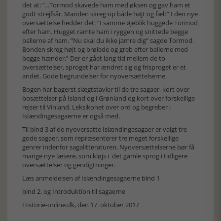
det at: ”...Tormod skavede ham med øksen og gav ham et
godt strejfsår. Manden skreg op både højt og fælt” I den nye
oversættelse hedder det: ”I samme øjeblik huggede Tormod
efter ham. Hugget ramte ham i ryggen og snittede begge
ballerne af ham. ”Nu skal du ikke jamre dig” sagde Tormod.
Bonden skreg højt og brølede og greb efter ballerne med
begge hænder.” Der er gået lang tid mellem de to
oversættelser, sproget har ændret sig og frisproget er et
andet. Gode begrundelser for nyoversættelserne.
Bogen har bagerst slægtstavler til de tre sagaer, kort over
bosættelser på Island og i Grønland og kort over forskellige
rejser til Vinland. Leksikonet over ord og begreber i
Islændingesagaerne er også med.
Til bind 3 af de nyoversatte Islændingesagaer er valgt tre
gode sagaer, som repræsenterer tre meget forskellige
genrer indenfor sagalitteraturen. Nyoversættelserne bør få
mange nye læsere, som kløjs i det gamle sprog i tidligere
oversættelser og gendigtninger.
Læs anmeldelsen af Islændingesagaerne
bind 1
bind 2,
og
Introduktion til sagaerne
Historie-online.dk, den 17. oktober 2017