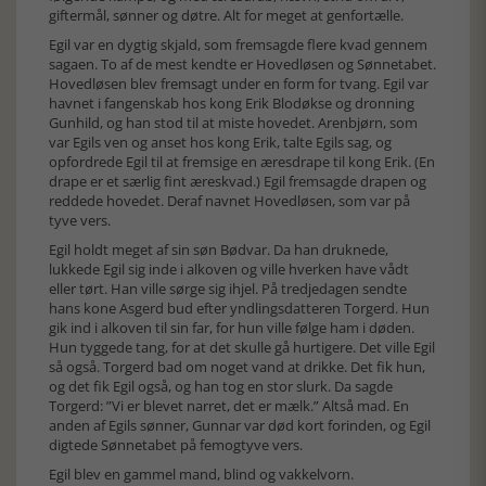
giftermål, sønner og døtre. Alt for meget at genfortælle.
Egil var en dygtig skjald, som fremsagde flere kvad gennem
sagaen. To af de mest kendte er Hovedløsen og Sønnetabet.
Hovedløsen blev fremsagt under en form for tvang. Egil var
havnet i fangenskab hos kong Erik Blodøkse og dronning
Gunhild, og han stod til at miste hovedet. Arenbjørn, som
var Egils ven og anset hos kong Erik, talte Egils sag, og
opfordrede Egil til at fremsige en æresdrape til kong Erik. (En
drape er et særlig fint æreskvad.) Egil fremsagde drapen og
reddede hovedet. Deraf navnet Hovedløsen, som var på
tyve vers.
Egil holdt meget af sin søn Bødvar. Da han druknede,
lukkede Egil sig inde i alkoven og ville hverken have vådt
eller tørt. Han ville sørge sig ihjel. På tredjedagen sendte
hans kone Asgerd bud efter yndlingsdatteren Torgerd. Hun
gik ind i alkoven til sin far, for hun ville følge ham i døden.
Hun tyggede tang, for at det skulle gå hurtigere. Det ville Egil
så også. Torgerd bad om noget vand at drikke. Det fik hun,
og det fik Egil også, og han tog en stor slurk. Da sagde
Torgerd: ”Vi er blevet narret, det er mælk.” Altså mad. En
anden af Egils sønner, Gunnar var død kort forinden, og Egil
digtede Sønnetabet på femogtyve vers.
Egil blev en gammel mand, blind og vakkelvorn.