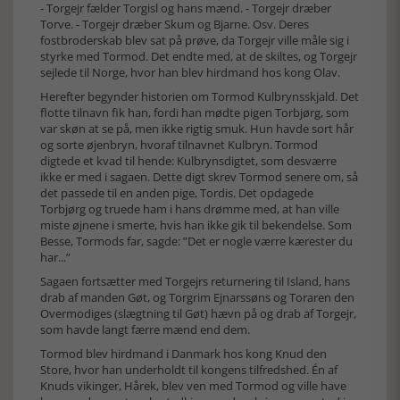
- Torgejr fælder Torgisl og hans mænd. - Torgejr dræber
Torve. - Torgejr dræber Skum og Bjarne. Osv. Deres
fostbroderskab blev sat på prøve, da Torgejr ville måle sig i
styrke med Tormod. Det endte med, at de skiltes, og Torgejr
sejlede til Norge, hvor han blev hirdmand hos kong Olav.
Herefter begynder historien om Tormod Kulbrynsskjald. Det
flotte tilnavn fik han, fordi han mødte pigen Torbjørg, som
var skøn at se på, men ikke rigtig smuk. Hun havde sort hår
og sorte øjenbryn, hvoraf tilnavnet Kulbryn. Tormod
digtede et kvad til hende: Kulbrynsdigtet, som desværre
ikke er med i sagaen. Dette digt skrev Tormod senere om, så
det passede til en anden pige, Tordis. Det opdagede
Torbjørg og truede ham i hans drømme med, at han ville
miste øjnene i smerte, hvis han ikke gik til bekendelse. Som
Besse, Tormods far, sagde: ”Det er nogle værre kærester du
har...”
Sagaen fortsætter med Torgejrs returnering til Island, hans
drab af manden Gøt, og Torgrim Ejnarssøns og Toraren den
Overmodiges (slægtning til Gøt) hævn på og drab af Torgejr,
som havde langt færre mænd end dem.
Tormod blev hirdmand i Danmark hos kong Knud den
Store, hvor han underholdt til kongens tilfredshed. Én af
Knuds vikinger, Hårek, blev ven med Tormod og ville have