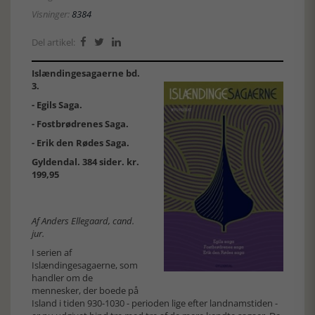
Visninger:
8384
Del artikel:



Islændingesagaerne bd.
3.
- Egils Saga.
- Fostbrødrenes Saga.
- Erik den Rødes Saga.
Gyldendal. 384 sider. kr.
199,95
Af Anders Ellegaard, cand.
jur.
I serien af
Islændingesagaerne, som
handler om de
mennesker, der boede på
Island i tiden 930-1030 - perioden lige efter landnamstiden -