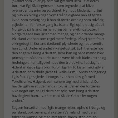
(skaldet som 25-årig!), som var gift med Bera. Ét af deres
børn var Egil Skallegrimssøn, som tegnede til at blive
overordentlig grim og sorthåret. Han udviklede sig hurtigt
og blev en hidsig kriger. Som treårig digtede han sit første
kvad, som syvårig begik han sit første drab og som tolvårig
sejlede han for første gang fra Island. Egil opholdt sig både i
Norge og på Island, og han drog på flere vikingetogter. I
Norge ragede han uklar med mange, og han dræbte mange.
På Island var han som regel mere fredelig. På vej hjem fra et
vikingetogt til Kurland (Letland) plyndrede og nedbrændte
han Lund. Under et andet vikingetogt gik Egil i tjeneste hos
den engelske kong Ædelstan, hvor han og hans mænd blev
primsignet, således at de kunne være blandt både kristne og
hedninger, men alligevel have den tro de ville. I et slag for
Ædelstan døde Egils bror Torolf. Egil fik to kister med sølv af
Ædelstan, som skulle gives til Skalle-Grim, Torolfs arvinger og
Egils folk. Egil sejlede til Norge, hvor han blev gift med
Torolfs enke, Halgerd, som senere tog med til Island. Da
havde Egil været udenlands i tolv år….”men der fortælles
ikke noget om, at Egil delte det sølv, som kong Ædelstan
havde givet ham, hverken med Skalle-Grim eller nogen
anden.”
Sagaen forsætter med Egils mange rejser, ophold i Norge og
på Island, opkrævning af skatter i Värmland med deraf
følgende kampe, og med æresdrab, hævn, strid om arv,