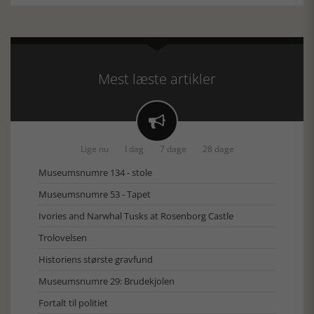
Mest læste artikler

Lige nu
I dag
7 dage
28 dage
Museumsnumre 134 - stole
Museumsnumre 53 - Tapet
Ivories and Narwhal Tusks at Rosenborg Castle
Trolovelsen
Historiens største gravfund
Museumsnumre 29: Brudekjolen
Fortalt til politiet