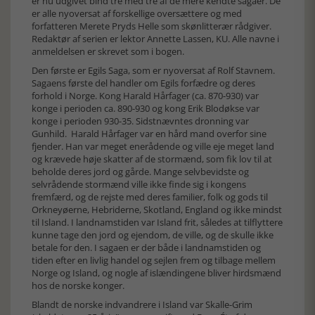
er nu udgivet bind tre med tre af de mere kendte sagaer. De
er alle nyoversat af forskellige oversættere og med
forfatteren Merete Pryds Helle som skønlitterær rådgiver.
Redaktør af serien er lektor Annette Lassen, KU. Alle navne i
anmeldelsen er skrevet som i bogen.
Den første er Egils Saga, som er nyoversat af Rolf Stavnem.
Sagaens første del handler om Egils forfædre og deres
forhold i Norge. Kong Harald Hårfager (ca. 870-930) var
konge i perioden ca. 890-930 og kong Erik Blodøkse var
konge i perioden 930-35. Sidstnævntes dronning var
Gunhild. Harald Hårfager var en hård mand overfor sine
fjender. Han var meget enerådende og ville eje meget land
og krævede høje skatter af de stormænd, som fik lov til at
beholde deres jord og gårde. Mange selvbevidste og
selvrådende stormænd ville ikke finde sig i kongens
fremfærd, og de rejste med deres familier, folk og gods til
Orkneyøerne, Hebriderne, Skotland, England og ikke mindst
til Island. I landnamstiden var Island frit, således at tilflyttere
kunne tage den jord og ejendom, de ville, og de skulle ikke
betale for den. I sagaen er der både i landnamstiden og
tiden efter en livlig handel og sejlen frem og tilbage mellem
Norge og Island, og nogle af islændingene bliver hirdsmænd
hos de norske konger.
Blandt de norske indvandrere i Island var Skalle-Grim