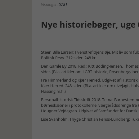
Visninger:
5781
Nye historiebøger, uge 
Steen Bille Larsen: I venstrefløjens øje. Mit liv som ful
Politisk Revy. 312 sider. 248 kr.
Den Gamle By 2018. Red.: Kitt Boding-Jensen, Thomas 
sider. (Bl.a. artikler om LGBT-historie, Rosenborgvinen
Fra Himmerland og Kjær Herred. Udgivet af Historis
Kjær Herred. 248 sider. (Bl.a. artikler om ulvejagt, H
Hassing m.fl.)
Personalhistorisk Tidsskrift 2018. Tema: Barnestemmer
børneskæbner i protokollerne, værgerådsdrenge fra Fl
Hougner Vejdegren. Udgivet af Samfundet for Dansk Ge
Lise Svanholm, Thyge Christian Fønss-Lundberg: Tuxen.