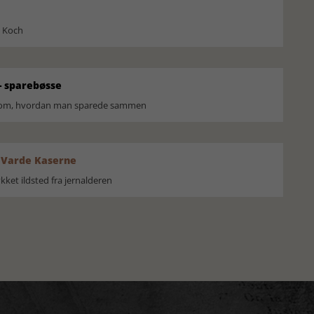
l Koch
 sparebøsse
r om, hvordan man sparede sammen
 Varde Kaserne
ket ildsted fra jernalderen