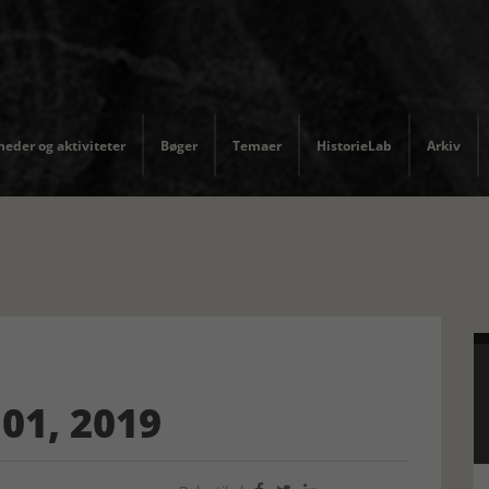
eder og aktiviteter
Bøger
Temaer
HistorieLab
Arkiv
01, 2019