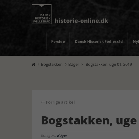
Forside
Dansk Historisk Fællesråd
Nyh
Bogstakken
Bøger
Bogstakken, uge 01, 2019



Forrige artikel
Bogstakken, uge 
Kategori:
Bøger