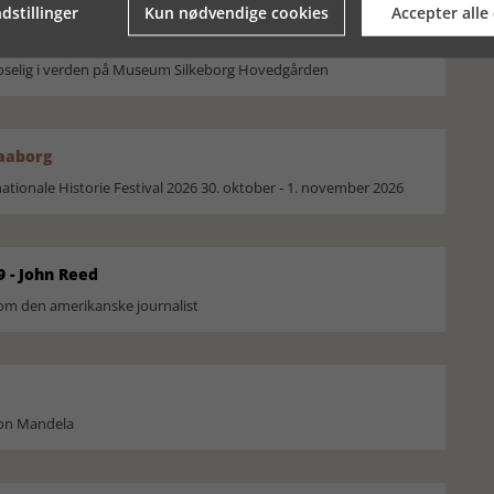
dstillinger
Kun nødvendige cookies
Accepter alle
moselig i verden på Museum Silkeborg Hovedgården
Faaborg
ionale Historie Festival 2026 30. oktober - 1. november 2026
9 - John Reed
om den amerikanske journalist
son Mandela