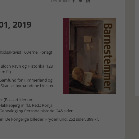
Del artikel:



01, 2019
dtidsaktivist i 60’erne. Forlagt
Bloch Ravn og Historika. 128
 m.fl.)
k Samfund for Himmerland og
als Skanse, bymændene i Vester
 (Bl.a. artikler om
akkebjerg m.fl.). Red.: Ronja
nealogi og Personalhistorie. 245 sider.
 De kongelige billeder. Frydenlund. 252 sider. 399 kr.