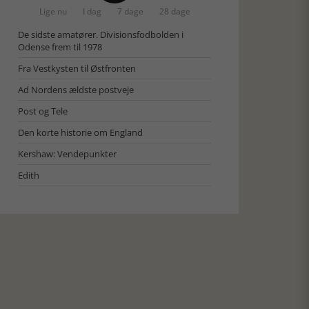
Lige nu
I dag
7 dage
28 dage
De sidste amatører. Divisionsfodbolden i
Odense frem til 1978
Fra Vestkysten til Østfronten
Ad Nordens ældste postveje
Post og Tele
Den korte historie om England
Kershaw: Vendepunkter
Edith