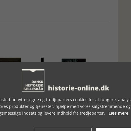
sted benytter egne og tredjeparters cookies for at fungere, analys
 UGE 18, 2026
BOGSTAKKEN, UGE 06, 2019
vores produkter og tjenester, hjælpe med vores salgsfremmende og
gsmæssige indsats og levere indhold fra tredjeparter.
Læs mere