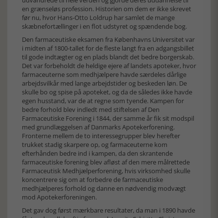
udvandrede til hele verden og gjorde deres uddannelse til
en grænseløs profession. Historien om dem er ikke skrevet
før nu, hvor Hans-Otto Loldrup har samlet de mange
skæbnefortællinger i en flot udstyret og spændende bog.
Den farmaceutiske eksamen fra Københavns Universitet var
i midten af 1800-tallet for de fleste langt fra en adgangsbillet
til gode indtægter og en plads blandt det bedre borgerskab.
Det var forbeholdt de heldige ejere af landets apoteker, hvor
farmaceuterne som medhjælpere havde særdeles dårlige
arbejdsvilkår med lange arbejdstider og beskeden løn. De
skulle bo og spise på apoteket, og da de således ikke havde
egen husstand, var de at regne som tyende. Kampen for
bedre forhold blev indledt med stiftelsen af Den
Farmaceutiske Forening i 1844, der samme år fik sit modspil
med grundlæggelsen af Danmarks Apotekerforening.
Fronterne mellem de to interessegrupper blev herefter
trukket stadig skarpere op, og farmaceuterne kom
efterhånden bedre ind i kampen, da den skrantende
farmaceutiske forening blev afløst af den mere målrettede
Farmaceutisk Medhjælperforening, hvis virksomhed skulle
koncentrere sig om at forbedre de farmaceutiske
medhjælperes forhold og danne en nødvendig modvægt
mod Apotekerforeningen.
Det gav dog først mærkbare resultater, da man i 1890 havde