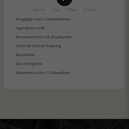
Lige nu
I dag
7 dage
28 dage
Kongelige mord i middelalderen
Ingeniørens rolle
Museumsnumre 29: Brudekjolen
Historisk festival i Faaborg
Mosefolket
Skovridergårde
Museumsnumre 12: Slavevåben