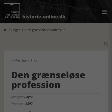
Bøger
Den grænseløse profession



Forrige artikel
Den grænseløse
profession
Kategori:
Bøger
Visninger:
2266