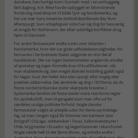
danskere, han hurtigt kom i kontakt med, i en omhyggelig
ført dagbog. A.H. Riise havde opbygget en blomstrende
forretning med eksport til både Syd- og Nordamerika, og
her var især hans berømte dobbeltdestillerede Bay Rum
efterspurgt. Som arbejdsgiver viste han sig dog for besværlig
at omgås for Wahlmann, der efter adskillige konflikter drog
hjem til Danmark.
For andre farmaceuter endte turen over Atlanten i
Nordamerika, hvor der var gode udfoldelsesmuligheder, for
farmacien i De forenede Stater udgjorde en stor del af
handelslivet. Der var ingen bestemmelser angående antallet
af apoteker og ingen formelle krav til kvalifikationer, når
man etablerede sig. Den meget liberale indstilling gjaldt også
for læger, hvor der heller ikke blev spurgt efter boglig eller
praktisk uddannelse. Det ændrede sig dog i 1870’erne, da de
fleste nordamerikanske stater skærpede kravene. I
Sydamerika fandtes de fleste steder mere restriktive regler
for apoteksdrift, men til gengæld kom man ofte ud for
særdeles urolige politiske forhold. Nogle danske
farmaceuter valgte at arbejde uden for deres oprindelige
fag, så man i bogen også får historier om karrierer som
fotograf i Chicago, oliekemiker i Texas, kalkminebestyrer i
Chile, brygmester i Ecuador og lægemissionær i Manchuriet.
Nogle nåede helt til det fjerne Østen, og enkelte endte i
Australien, hvor et par stykker blev ramt af guldfeberen, dog