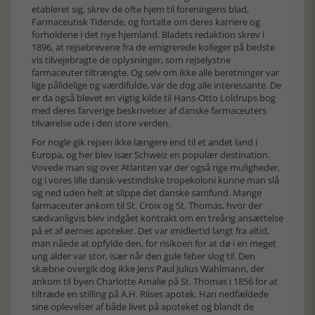
etableret sig, skrev de ofte hjem til foreningens blad,
Farmaceutisk Tidende, og fortalte om deres karriere og
forholdene i det nye hjemland. Bladets redaktion skrev i
1896, at rejsebrevene fra de emigrerede kolleger på bedste
vis tilvejebragte de oplysninger, som rejselystne
farmaceuter tiltrængte. Og selv om ikke alle beretninger var
lige pålidelige og værdifulde, var de dog alle interessante. De
er da også blevet en vigtig kilde til Hans-Otto Loldrups bog
med deres farverige beskrivelser af danske farmaceuters
tilværelse ude i den store verden.
For nogle gik rejsen ikke længere end til et andet land i
Europa, og her blev især Schweiz en populær destination.
Vovede man sig over Atlanten var der også rige muligheder,
og i vores lille dansk-vestindiske tropekoloni kunne man slå
sig ned uden helt at slippe det danske samfund. Mange
farmaceuter ankom til St. Croix og St. Thomas, hvor der
sædvanligvis blev indgået kontrakt om en treårig ansættelse
på et af øernes apoteker. Det var imidlertid langt fra altid,
man nåede at opfylde den, for risikoen for at dø i en meget
ung alder var stor, især når den gule feber slog til. Den
skæbne overgik dog ikke Jens Paul Julius Wahlmann, der
ankom til byen Charlotte Amalie på St. Thomas i 1856 for at
tiltræde en stilling på A.H. Riises apotek. Han nedfældede
sine oplevelser af både livet på apoteket og blandt de