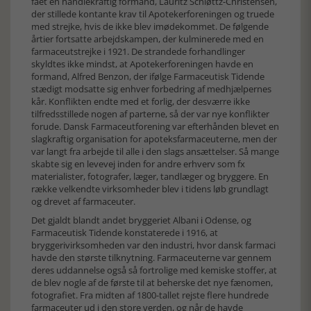
fået en handlekraftig formand, Lauritz Schiøttz-Christensen,
der stillede kontante krav til Apotekerforeningen og truede
med strejke, hvis de ikke blev imødekommet. De følgende
årtier fortsatte arbejdskampen, der kulminerede med en
farmaceutstrejke i 1921. De strandede forhandlinger
skyldtes ikke mindst, at Apotekerforeningen havde en
formand, Alfred Benzon, der ifølge Farmaceutisk Tidende
stædigt modsatte sig enhver forbedring af medhjælpernes
kår. Konflikten endte med et forlig, der desværre ikke
tilfredsstillede nogen af parterne, så der var nye konflikter
forude. Dansk Farmaceutforening var efterhånden blevet en
slagkraftig organisation for apoteksfarmaceuterne, men der
var langt fra arbejde til alle i den slags ansættelser. Så mange
skabte sig en levevej inden for andre erhverv som fx
materialister, fotografer, læger, tandlæger og bryggere. En
række velkendte virksomheder blev i tidens løb grundlagt
og drevet af farmaceuter.
Det gjaldt blandt andet bryggeriet Albani i Odense, og
Farmaceutisk Tidende konstaterede i 1916, at
bryggerivirksomheden var den industri, hvor dansk farmaci
havde den største tilknytning. Farmaceuterne var gennem
deres uddannelse også så fortrolige med kemiske stoffer, at
de blev nogle af de første til at beherske det nye fænomen,
fotografiet. Fra midten af 1800-tallet rejste flere hundrede
farmaceuter ud i den store verden, og når de havde