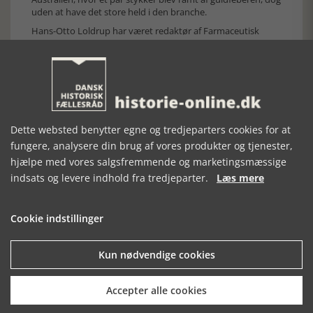
uden at have det store held i den branche.
Hans-Otto Loldrup har været redaktør af Farmaceutisk
Tidende/Farmaceuten og af Dansk Farmaceutisk
Årbog/Farmaceutisk Håndbog og siden 1991 drevet sit eget
forlag, hvorfra er kommet mange udgivelser i fornem
kvalitet. Det gælder i høj grad også denne nyeste, der på
baggrund af en imponerende research fortæller den hidtil
glemte historie om danske farmaceuters grænseløse
profession, ledsaget af et overdådigt antal fotos. Bogen kan
Dette websted benytter egne og tredjeparters cookies for at
således anbefales på det varmeste.
fungere, analysere din brug af vores produkter og tjenester,
[Historie-online.dk, den 13. december 2023]
hjælpe med vores salgsfremmende og marketingsmæssige
indsats og levere indhold fra tredjeparter.
Læs mere
Cookie indstillinger
Forrige artikel
Kun nødvendige cookies
Accepter alle cookies
SE RELATEREDE ARTIKLER