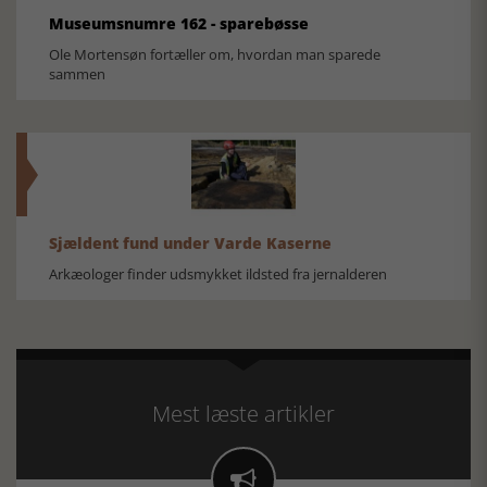
Museumsnumre 162 - sparebøsse
Ole Mortensøn fortæller om, hvordan man sparede
sammen
Sjældent fund under Varde Kaserne
Arkæologer finder udsmykket ildsted fra jernalderen
Mest læste artikler
