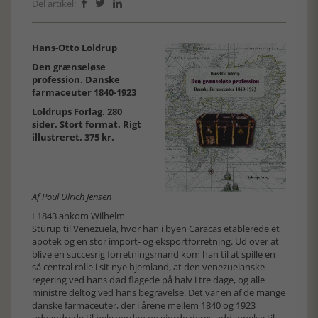
Del artikel:



Hans-Otto Loldrup
Den grænseløse
profession. Danske
farmaceuter 1840-1923
Loldrups Forlag. 280
sider. Stort format. Rigt
illustreret. 375 kr.
Af Poul Ulrich Jensen
I 1843 ankom Wilhelm
Stürup til Venezuela, hvor han i byen Caracas etablerede et
apotek og en stor import- og eksportforretning. Ud over at
blive en succesrig forretningsmand kom han til at spille en
så central rolle i sit nye hjemland, at den venezuelanske
regering ved hans død flagede på halv i tre dage, og alle
ministre deltog ved hans begravelse. Det var en af de mange
danske farmaceuter, der i årene mellem 1840 og 1923