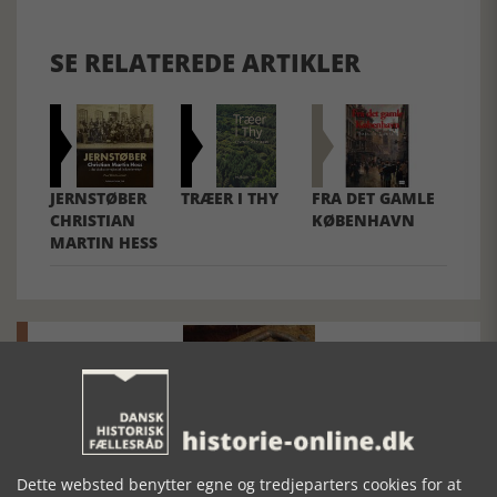
SE RELATEREDE ARTIKLER
JERNSTØBER
TRÆER I THY
FRA DET GAMLE
CHRISTIAN
KØBENHAVN
MARTIN HESS
Mosefolket
Dette websted benytter egne og tredjeparters cookies for at
Den største samling af moselig i verden på Museum