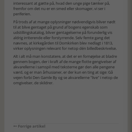
interessant at gætte på, hvad den unge pige tænker på,
fremfor om det nu er en smed eller skomager, vi ser i
periferien.
På trods af at mange oplysninger nødvendigvis bliver nødt
til at blive gentaget på grund af bogens egenskab som
udstillingskatalog, bliver gentagelserne på forunderlig vis
aldrig irriterende eller forstyrrende. Selv femte gang det
nævnes, at kirkegården til Domkirken blev nedlagt i 1813,
virker oplysningen relevant for netop dén billedbeskrivelse.
Alt i alt må man konstatere, at det er en fornøjelse at bladre
gennem bogen, der i kraft af de mange flotte gengivelser af
akvarellerne i samspil med teksterne gør den alle pengene
værd, og er man århusianer, er der kun en ting at sige: Gå
vejen forbi Den Gamle By og se akvarellerne "live" i netop de
omgivelser, de skildrer.
Forrige artikel