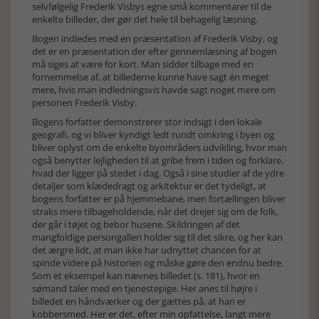
selvfølgelig Frederik Visbys egne små kommentarer til de
enkelte billeder, der gør det hele til behagelig læsning.
Bogen indledes med en præsentation af Frederik Visby, og
det er en præsentation der efter gennemlæsning af bogen
må siges at være for kort. Man sidder tilbage med en
fornemmelse af, at billederne kunne have sagt én meget
mere, hvis man indledningsvis havde sagt noget mere om
personen Frederik Visby.
Bogens forfatter demonstrerer stor indsigt i den lokale
geografi, og vi bliver kyndigt ledt rundt omkring i byen og
bliver oplyst om de enkelte byområders udvikling, hvor man
også benytter lejligheden til at gribe frem i tiden og forklare,
hvad der ligger på stedet i dag. Også i sine studier af de ydre
detaljer som klædedragt og arkitektur er det tydeligt, at
bogens forfatter er på hjemmebane, men fortællingen bliver
straks mere tilbageholdende, når det drejer sig om de folk,
der går i tøjet og bebor husene. Skildringen af det
mangfoldige persongalleri holder sig til det sikre, og her kan
det ærgre lidt, at man ikke har udnyttet chancen for at
spinde videre på historien og måske gøre den endnu bedre.
Som et eksempel kan nævnes billedet (s. 181), hvor en
sømand taler med en tjenestepige. Her anes til højre i
billedet en håndværker og der gættes på, at han er
kobbersmed. Her er det, efter min opfattelse, langt mere