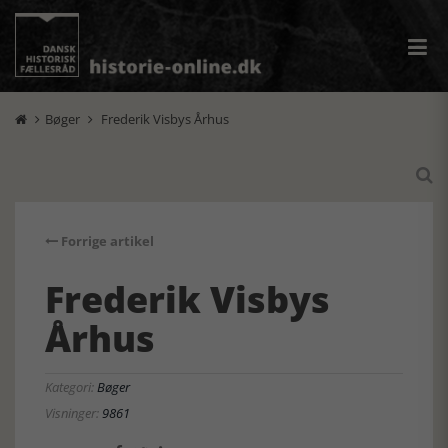
Bøger
Frederik Visbys Århus



Forrige artikel
Frederik Visbys
Århus
Kategori:
Bøger
Visninger:
9861