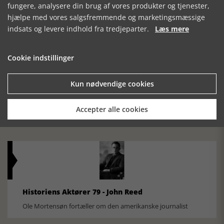
Silkeborg Hovedgården
fungere, analysere din brug af vores produkter og tjenester,
hjælpe med vores salgsfremmende og marketingsmæssige
indsats og levere indhold fra tredjeparter.
Læs mere
Cookie indstillinger
Kun nødvendige cookies
Historisk festival i Faaborg
FOBURGH Faaborg Internationale Historie Festival 2026 30.
Accepter alle cookies
oktober - 1. november 2026
Historiens Aktører 79 - John Reed
Ole Mortensøn fortæller om den amerikanske journalist