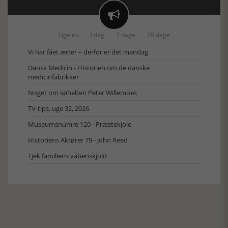

Lige nu
I dag
7 dage
28 dage
Vi har fået ærter – derfor er det mandag
Dansk Medicin - Historien om de danske
medicinfabrikker
Noget om søhelten Peter Willemoes
TV-tips, uge 32, 2026
Museumsnumre 120 - Præstekjole
Historiens Aktører 79 - John Reed
Tjek familiens våbenskjold