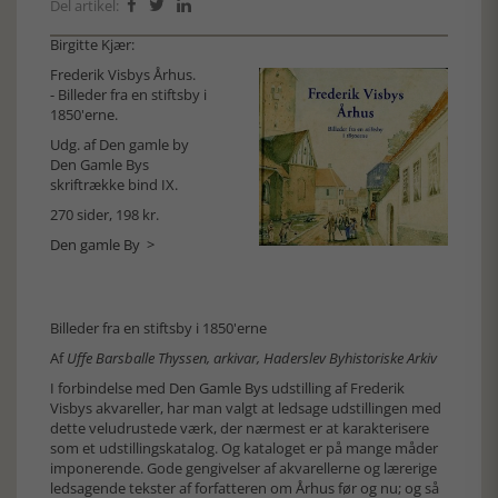
Del artikel:



Birgitte Kjær:
Frederik Visbys Århus.
- Billeder fra en stiftsby i
1850'erne.
Udg. af Den gamle by
Den Gamle Bys
skriftrække bind IX.
270 sider, 198 kr.
Den gamle By >
Billeder fra en stiftsby i 1850'erne
Af
Uffe Barsballe Thyssen, arkivar, Haderslev Byhistoriske Arkiv
I forbindelse med
Den Gamle Bys
udstilling af Frederik
Visbys akvareller, har man valgt at ledsage udstillingen med
dette veludrustede værk, der nærmest er at karakterisere
som et udstillingskatalog. Og kataloget er på mange måder
imponerende. Gode gengivelser af akvarellerne og lærerige
ledsagende tekster af forfatteren om Århus før og nu; og så