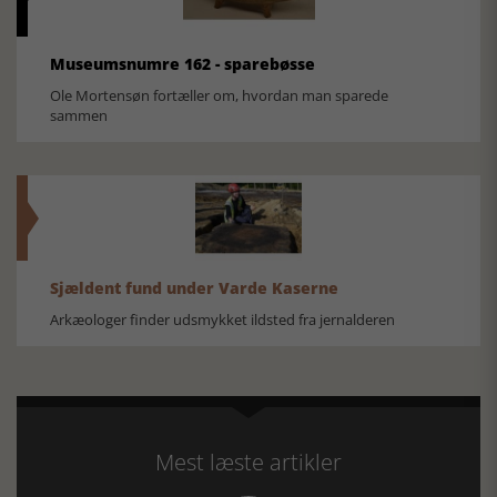
Museumsnumre 162 - sparebøsse
Ole Mortensøn fortæller om, hvordan man sparede
sammen
Sjældent fund under Varde Kaserne
Arkæologer finder udsmykket ildsted fra jernalderen
Mest læste artikler