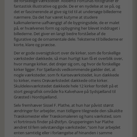
de forskellige værksteder. Roberto Fortunas fotografier er
fantastisk illustrative og gode. De er en nydelse at se på, og
det er fascinerende at give sig tid til at undersøge billederne
nærmere. Da det har været kutyme at studere
kalkmalerierne uafhængigt af de bygningsdele, de er malet
på, er hvælvenes form og opbygning her blevet inddraget i
billederne. Det giver en langt bedre forståelse af de
figurative og de ornamentale dele. Teksterne til billederne er
korte, klare og præcise.
Der er gode oversigtskort over de kirker, som de forskellige
værksteder dækkede, så man hurtigt kan få et overblik over,
hvor mange kirker, det drejer sig om, og hvor de forskellige
kirker ligger. For Sjællands vedkommende gælder det, at
nogle værksteder, som fx Kariseværkstedet, kun dækkede
to kirker, mens Orøværkstedet dækkede otte kirker.
Skuldelevværkstedet dækkede hele 12 kirker fordelt på et
stort geografisk område fra Kalvehave på Sydsjælland til
Græsted i Nordsjælland.
Selv fremhæver Sissel F. Plathe, at hun har påvist størst
ændringer for arbejder, man tidligere tilegnede den såkaldte
Træskomester eller Træskomaleren og hans værksted, som
vi fortrinsvis finder på Østfyn. Grupperingen har Plathe
ændret til fem selvstændige værksteder, ”som har arbejdet
enten samtidig eller i forlængelse af hinanden i samme