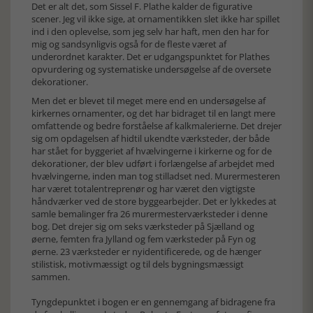
Det er alt det, som Sissel F. Plathe kalder de figurative
scener. Jeg vil ikke sige, at ornamentikken slet ikke har spillet
ind i den oplevelse, som jeg selv har haft, men den har for
mig og sandsynligvis også for de fleste været af
underordnet karakter. Det er udgangspunktet for Plathes
opvurdering og systematiske undersøgelse af de oversete
dekorationer.
Men det er blevet til meget mere end en undersøgelse af
kirkernes ornamenter, og det har bidraget til en langt mere
omfattende og bedre forståelse af kalkmalerierne. Det drejer
sig om opdagelsen af hidtil ukendte værksteder, der både
har stået for byggeriet af hvælvingerne i kirkerne og for de
dekorationer, der blev udført i forlængelse af arbejdet med
hvælvingerne, inden man tog stilladset ned. Murermesteren
har været totalentreprenør og har været den vigtigste
håndværker ved de store byggearbejder. Det er lykkedes at
samle bemalinger fra 26 murermesterværksteder i denne
bog. Det drejer sig om seks værksteder på Sjælland og
øerne, femten fra Jylland og fem værksteder på Fyn og
øerne. 23 værksteder er nyidentificerede, og de hænger
stilistisk, motivmæssigt og til dels bygningsmæssigt
sammen.
Tyngdepunktet i bogen er en gennemgang af bidragene fra