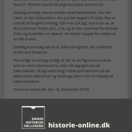
Sissel F. Plathes nye forskningsresultater om emnet.
Skal jeg endelig nævne enkelte skønhedspletter, kan det
være, at den dekoration, der pryder bogens forside, ikke er
omtalt på bogens omslag. Går man på jagt, kan man se, at
illustrationen findes på s. 216, og at den stammer fra Ørbæk
Kirke og forestiller en djævel, der bliver tappet for væske af
en lille mand.
Endelig kunne jeg savne et stikordsregister, der omfatter
andet end kirkerne.
Personligt synes jeg stadig, at det er de figurative scener,
som er mest interessante, men når jeg igen ser på
kalkmalerier, vil jeg være langt mere opmærksom på de
dekorative elementer og inddrage dem i min forståelse af
kalkmalerierne.
[Historie-online.dk, den 18. december 2019]