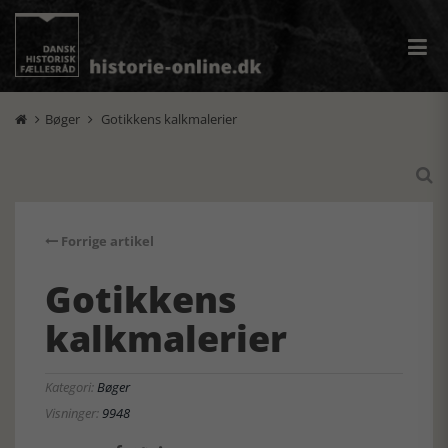
Bøger
Gotikkens kalkmalerier



Forrige artikel
Gotikkens
kalkmalerier
Kategori:
Bøger
Visninger:
9948