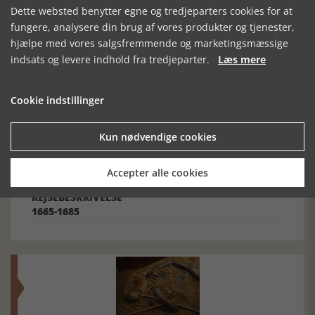
Forrige artikel
Dette websted benytter egne og tredjeparters cookies for at
fungere, analysere din brug af vores produkter og tjenester,
hjælpe med vores salgsfremmende og marketingsmæssige
SE RELATEREDE ARTIKLER
indsats og levere indhold fra tredjeparter.
Læs mere
Cookie indstillinger
Kun nødvendige cookies
JENS
FYRSTE OG FOLK
EKSPEDITIONEN
MORTENSEN
TIL ASIEN
SVEIGAARDS
Accepter alle cookies
OSTINDISKE
REJSEBESKRIVELSE
1665-1685