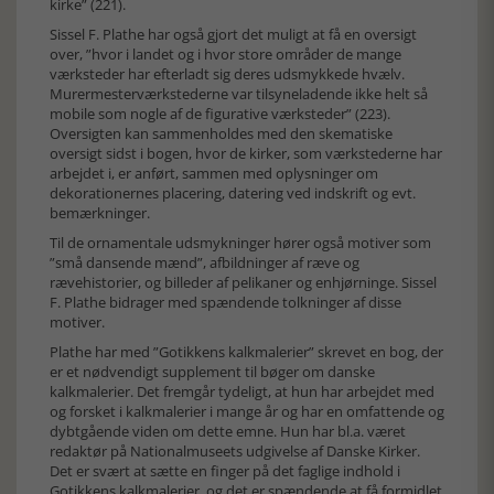
kirke” (221).
Sissel F. Plathe har også gjort det muligt at få en oversigt
over, ”hvor i landet og i hvor store områder de mange
værksteder har efterladt sig deres udsmykkede hvælv.
Murermesterværkstederne var tilsyneladende ikke helt så
mobile som nogle af de figurative værksteder” (223).
Oversigten kan sammenholdes med den skematiske
oversigt sidst i bogen, hvor de kirker, som værkstederne har
arbejdet i, er anført, sammen med oplysninger om
dekorationernes placering, datering ved indskrift og evt.
bemærkninger.
Til de ornamentale udsmykninger hører også motiver som
”små dansende mænd”, afbildninger af ræve og
rævehistorier, og billeder af pelikaner og enhjørninge. Sissel
F. Plathe bidrager med spændende tolkninger af disse
motiver.
Plathe har med ”Gotikkens kalkmalerier” skrevet en bog, der
er et nødvendigt supplement til bøger om danske
kalkmalerier. Det fremgår tydeligt, at hun har arbejdet med
og forsket i kalkmalerier i mange år og har en omfattende og
dybtgående viden om dette emne. Hun har bl.a. været
redaktør på Nationalmuseets udgivelse af Danske Kirker.
Det er svært at sætte en finger på det faglige indhold i
Gotikkens kalkmalerier, og det er spændende at få formidlet