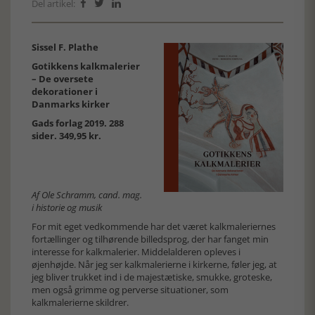
Del artikel:



Sissel F. Plathe
Gotikkens kalkmalerier
– De oversete
dekorationer i
Danmarks kirker
Gads forlag 2019. 288
sider. 349,95 kr.
Af Ole Schramm, cand. mag.
i historie og musik
For mit eget vedkommende har det været kalkmaleriernes
fortællinger og tilhørende billedsprog, der har fanget min
interesse for kalkmalerier. Middelalderen opleves i
øjenhøjde. Når jeg ser kalkmalerierne i kirkerne, føler jeg, at
jeg bliver trukket ind i de majestætiske, smukke, groteske,
men også grimme og perverse situationer, som
kalkmalerierne skildrer.