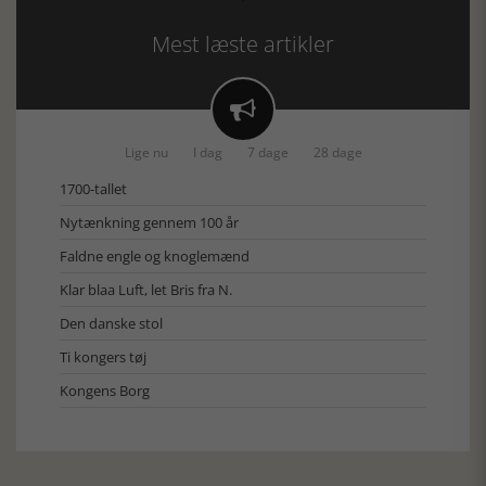
Mest læste artikler

Lige nu
I dag
7 dage
28 dage
1700-tallet
Nytænkning gennem 100 år
Faldne engle og knoglemænd
Klar blaa Luft, let Bris fra N.
Den danske stol
Ti kongers tøj
Kongens Borg