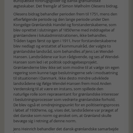
europæiske forbrugsgoder og dansk-grønlandske
ægteskaber. Det fremgår af Simon Mølholm Olesens bidrag.
Olesens bidrag behandler perioden frem til 1751, mens den
efterfølgende periode og den lange periode under Den
Kongelige Grønlandsk Handel og forstanderskaberne, som
blev oprettet i slutningen af 1850’erne med inddragelse af
grønlændere i lokaladministrationen, ikke behandles.
Tråden tages først op igen i 1911, hvor forstanderskaberne
blev nedlagt og erstattet af kommunalråd, der valgte to
grønlandske landsråd, som behandles af Jens Lei Wendel-
Hansen. Landsrådene var kun rådgivende, og ses af Wendel-
Hansen som led i et politisk opdragelsesprojekt.
Grønlænderne blev ikke set som modne til at vælge sin egen
regering som kunne tage beslutningerne selv i modsætning
til situationen i Danmark. Ikke desto mindre udviklede
landsrådene sig ifølge Wendel-Hansen frem mod Anden
Verdenskrig til at være en instans, som spillede den
naturlige rolle som repræsentant for grønlandske interesser
i beslutningsprocesser som vedrørte grønlandske forhold.
De blev også et omdrejningspunkt for en politiseringsproces
i løbet af 1930’erne, og, vises det, landsrådene var præget af
det danske som norm og ønsket om, at Grønland skulle
bevæge sig i retning af denne norm.
Jens Heinrich behandler det dansk-grønlandske samarbejde