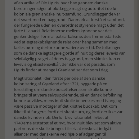
af en artikel af Ole Høiris, hvor han gennem danske
beretninger søger at blotlægge magt og autoritet i de før-
koloniale grønlandske inuit-samfund. Grundlæggende var
det svært med en baggrund i Danmark at forstå et samfund,
der fungerede uden en overordnet styrende magt uden det
førte til anarki. Relationerne mellem kønnene var dels
genkendelige i form af patriarkalisme, dels fremmedartede
ved at ægteskabslignende relationer hang sammen med
fælles børn og derfor kunne variere over tid. De tolkninger
som de danske iagttagere gjorde af inuit og deres levevis var
selvfølgelig præget af deres baggrund, men skimtes kan en
levevis og eksistensvilkår, der ikke var det paradis, som
Høiris finder at mange i Grønland ser det som i dag.
Magtrationalet i den første periode af den danske
kolonisering af Grønland efter 1721, byggede på en
forestilling om danske bosættelser, som skulle kunne
bringes til at være selvsupplerende, så en dansk befolkning
kunne udvikles, mens inuit skulle beherskes med tvang og
være passive modtager af det kristne budskab. Det kom
ikke til at fungere, fordi det skabte uro, og fordi der ikke var
danske kvinder nok. Derfor blev rationalet i løbet af
1740’erne erstattet af et nyt, hvor inuit blev set som aktive
partnere, der skulle bringes til selv at ønske at indgå i
alliancer med danskerne ved hjælp af adgangen til