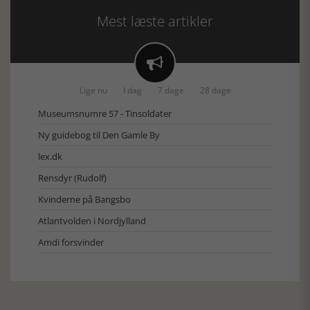
Mest læste artikler

Lige nu
I dag
7 dage
28 dage
Museumsnumre 57 - Tinsoldater
Ny guidebog til Den Gamle By
lex.dk
Rensdyr (Rudolf)
Kvinderne på Bangsbo
Atlantvolden i Nordjylland
Amdi forsvinder