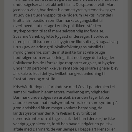
undersøgelser af helt aktuelt tilsnit. De spænder vidt. Marc
Jacobsen viser, hvorledes hjemmestyret systematisk søger
at udvide sit udenrigspolitiske råderum i Arktis, hvor det i
kraft af sin position som Danmarks adgangsbillet til
overhovedet at deltage i Arktis-politikken, står i en
styrkeposition til at få mere selvstændig indflydelse.
Susanne Vanek og Jette Rygaad undersøger, hvorledes
efterspillet til tsunamien i bygderne Illorsuit og Nuugaatsiaq
i 2017 gav anledning til lokalbefolkningens mistillid til
myndighederne, som de mistænkte for at ville bruge
flodbølgen som en anledning til at nedlægge de to bygder.
Politikerne havde i forskellige rapporter angivet, at bygder
under 100 personer ikke var rentable, og uklare signaler blev
af lokale tolket i det lys, hvilket har givet anledning til
frustrationer og mistillid.
Krisehåndteringen i forbindelse med Covid-pandemien i et
samspil mellem hjemmestyre, medier og myndigheder i
Danmark undersøges i en artikel. En anden tager fat på
anorakken som nationalsymbol. Anorakken som symbol på
grønlandskhed fik en meget konkret betydning, da
landsstyreformanden Kim Kielsen blev tilråbt af
demonstranter om at tage sin af, idet han i deres øjne ikke
var rigtig grønlænder, fordi han havde indgået en politisk
aftale med Danmark, de var uenige i. I begge artikler spiller