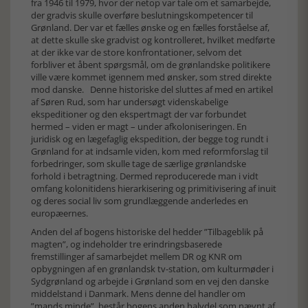
fra 1946 til 1979, hvor der netop var tale om et samarbejde,
der gradvis skulle overføre beslutningskompetencer til
Grønland. Der var et fælles ønske og en fælles forståelse af,
at dette skulle ske gradvist og kontrolleret, hvilket medførte
at der ikke var de store konfrontationer, selvom det
forbliver et åbent spørgsmål, om de grønlandske politikere
ville være kommet igennem med ønsker, som stred direkte
mod danske. Denne historiske del sluttes af med en artikel
af Søren Rud, som har undersøgt videnskabelige
ekspeditioner og den ekspertmagt der var forbundet
hermed – viden er magt – under afkoloniseringen. En
juridisk og en lægefaglig ekspedition, der begge tog rundt i
Grønland for at indsamle viden, kom med reformforslag til
forbedringer, som skulle tage de særlige grønlandske
forhold i betragtning. Dermed reproducerede man i vidt
omfang kolonitidens hierarkisering og primitivisering af inuit
og deres social liv som grundlæggende anderledes en
europæernes.
Anden del af bogens historiske del hedder ”Tilbageblik på
magten”, og indeholder tre erindringsbaserede
fremstillinger af samarbejdet mellem DR og KNR om
opbygningen af en grønlandsk tv-station, om kulturmøder i
Sydgrønland og arbejde i Grønland som en vej den danske
middelstand i Danmark. Mens denne del handler om
”mands minde”, består bogens anden halvdel som nævnt af