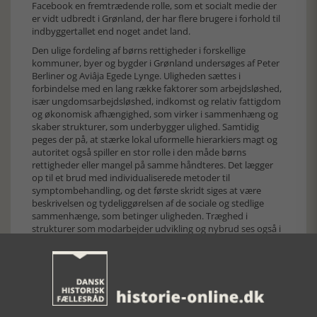
Facebook en fremtrædende rolle, som et socialt medie der
er vidt udbredt i Grønland, der har flere brugere i forhold til
indbyggertallet end noget andet land.
Den ulige fordeling af børns rettigheder i forskellige
kommuner, byer og bygder i Grønland undersøges af Peter
Berliner og Aviâja Egede Lynge. Uligheden sættes i
forbindelse med en lang række faktorer som arbejdsløshed,
især ungdomsarbejdsløshed, indkomst og relativ fattigdom
og økonomisk afhængighed, som virker i sammenhæng og
skaber strukturer, som underbygger ulighed. Samtidig
peges der på, at stærke lokal uformelle hierarkiers magt og
autoritet også spiller en stor rolle i den måde børns
rettigheder eller mangel på samme håndteres. Det lægger
op til et brud med individualiserede metoder til
symptombehandling, og det første skridt siges at være
beskrivelsen og tydeliggørelsen af de sociale og stedlige
sammenhænge, som betinger uligheden. Træghed i
strukturer som modarbejder udvikling og nybrud ses også i
den grønlandske folkeskole, som undersøges af Anders
Øgaard. IKT er trods talrige enkeltprojekter kun sporadisk
blevet indført, ligesom en generel skolereform, som skulle
nytænke skolen i et ikke-dansk og ikke-skandinavisk
perspektiv, alligevel reproducerer den ’gamle’
skoletænkning.