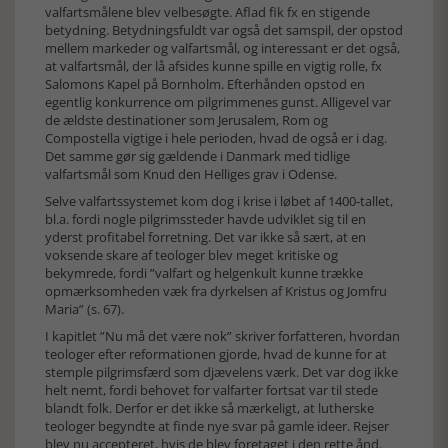
valfartsmålene blev velbesøgte. Aflad fik fx en stigende
betydning. Betydningsfuldt var også det samspil, der opstod
mellem markeder og valfartsmål, og interessant er det også,
at valfartsmål, der lå afsides kunne spille en vigtig rolle, fx
Salomons Kapel på Bornholm. Efterhånden opstod en
egentlig konkurrence om pilgrimmenes gunst. Alligevel var
de ældste destinationer som Jerusalem, Rom og
Compostella vigtige i hele perioden, hvad de også er i dag.
Det samme gør sig gældende i Danmark med tidlige
valfartsmål som Knud den Helliges grav i Odense.
Selve valfartssystemet kom dog i krise i løbet af 1400-tallet,
bl.a. fordi nogle pilgrimssteder havde udviklet sig til en
yderst profitabel forretning. Det var ikke så sært, at en
voksende skare af teologer blev meget kritiske og
bekymrede, fordi ”valfart og helgenkult kunne trække
opmærksomheden væk fra dyrkelsen af Kristus og Jomfru
Maria” (s. 67).
I kapitlet ”Nu må det være nok” skriver forfatteren, hvordan
teologer efter reformationen gjorde, hvad de kunne for at
stemple pilgrimsfærd som djævelens værk. Det var dog ikke
helt nemt, fordi behovet for valfarter fortsat var til stede
blandt folk. Derfor er det ikke så mærkeligt, at lutherske
teologer begyndte at finde nye svar på gamle ideer. Rejser
blev nu accepteret, hvis de blev foretaget i den rette ånd.