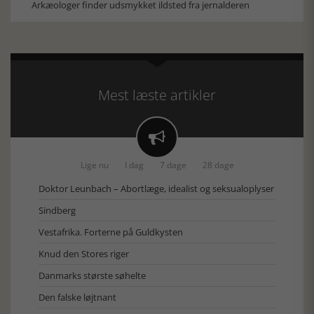
Arkæologer finder udsmykket ildsted fra jernalderen
Mest læste artikler

Lige nu
I dag
7 dage
28 dage
Doktor Leunbach – Abortlæge, idealist og seksualoplyser
Sindberg
Vestafrika. Forterne på Guldkysten
Knud den Stores riger
Danmarks største søhelte
Den falske løjtnant