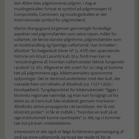
den Ældre blev pilgrimmenes pilgrim. I dag er
muslingeskallen fortsat et symbol på pilgrimsvejen til
Compostella, Caminoen, og muslingeskallen er det
internationale symbol for pilgrimsfærd.
Martin Wangsgaard Jürgensen gennemgår forskellige
aspekter ved pilgrimsfærden som selve rejsen, målet for
valfarten, de første danske pilgrimme, pilgrimsfærden som
en bodshandling og hjemlige valfartsmål. Han fortæller i
afsnittet ”En helgenkult bliver til” (s. 41ff) den spændende
historie om Knud Lavards kult, bl.a. fordi man kan se
”antydningerne af, hvordan valfartsstedet faktisk fungerede
i praksis” (s. 41). Alligevel er det svært for os i dag at komme
tæt på pilgrimmene pga. kildematerialets sparsomme
oplysninger. Det er derimod anderledes med den kult, der
voksede frem om Vilhelm af Æbelholt (ca. 1127-1203) i
Nordsjælland. Tyngdepunktet for kildematerialet ”ligger i
klostrets regionale nærmiljø, og man kan forsigtigt ud fra
dette se, at hans kult blev etableret gennem munkene i
Æbelholts aktive propaganda i de landsbyer, der lå ved
klostrets jorder”. Vi får et indblik i, ”hvordan en kult så at
sige institutionelt kunne oparbejdes” (s. 49), og vi kommer
tæt ind på livet i middelalderen.
Interessant er det også at følge forfatterens gennemgang af
små og store valfartsmål, og hvad der skulle til, for at