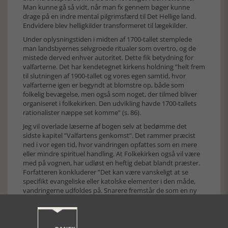
Man kunne gå så vidt, når man fx gennem bøger kunne
drage på en indre mental pilgrimsfærd til Det Hellige land.
Endvidere blev helligkilder transformeret til lægekilder.
Under oplysningstiden i midten af 1700-tallet stemplede
man landsbyernes selvgroede ritualer som overtro, og de
mistede derved enhver autoritet. Dette fik betydning for
valfarterne. Det har kendetegnet kirkens holdning ”helt frem
til slutningen af 1900-tallet og vores egen samtid, hvor
valfarterne igen er begyndt at blomstre op, både som
folkelig bevægelse, men også som noget, der tilmed bliver
organiseret i folkekirken. Den udvikling havde 1700-tallets
rationalister næppe set komme” (s. 86).
Jeg vil overlade læserne af bogen selv at bedømme det
sidste kapitel ”Valfartens genkomst”. Det rammer præcist
ned i vor egen tid, hvor vandringen opfattes som en mere
eller mindre spirituel handling. At Folkekirken også vil være
med på vognen, har udløst en heftig debat blandt præster.
Forfatteren konkluderer ”Det kan være vanskeligt at se
specifikt evangeliske eller katolske elementer i den måde,
vandringerne udfoldes på. Snarere fremstår de som en ny
spiritualitet, kendetegnet ved hele den postmoderne,
individuelt definerede horisont” (s. 99).
Bogen er læseværdig, interessant, spændende og