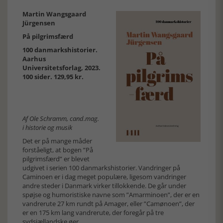
Martin Wangsgaard
Jürgensen
På pilgrimsfærd
100 danmarkshistorier.
Aarhus
Universitetsforlag, 2023.
100 sider. 129,95 kr.
Af Ole Schramm, cand.mag.
i historie og musik
Det er på mange måder
forståeligt, at bogen ”På
pilgrimsfærd” er blevet
udgivet i serien 100 danmarkshistorier. Vandringer på
Caminoen er i dag meget populære, ligesom vandringer
andre steder i Danmark virker tillokkende. De går under
spøjse og humoristiske navne som ”Amarminoen”, der er en
vandrerute 27 km rundt på Amager, eller ”Camønoen”, der
er en 175 km lang vandrerute, der foregår på tre
sydsjællandske øer.