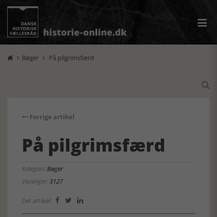
Bøger
På pilgrimsfærd



Forrige artikel
På pilgrimsfærd
Kategori:
Bøger
Visninger:
3127
Del artikel:


