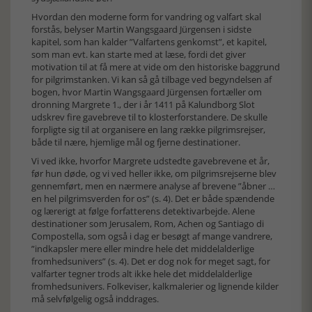
Hvordan den moderne form for vandring og valfart skal
forstås, belyser Martin Wangsgaard Jürgensen i sidste
kapitel, som han kalder ”Valfartens genkomst”, et kapitel,
som man evt. kan starte med at læse, fordi det giver
motivation til at få mere at vide om den historiske baggrund
for pilgrimstanken. Vi kan så gå tilbage ved begyndelsen af
bogen, hvor Martin Wangsgaard Jürgensen fortæller om
dronning Margrete 1., der i år 1411 på Kalundborg Slot
udskrev fire gavebreve til to klosterforstandere. De skulle
forpligte sig til at organisere en lang række pilgrimsrejser,
både til nære, hjemlige mål og fjerne destinationer.
Vi ved ikke, hvorfor Margrete udstedte gavebrevene et år,
før hun døde, og vi ved heller ikke, om pilgrimsrejserne blev
gennemført, men en nærmere analyse af brevene ”åbner …
en hel pilgrimsverden for os” (s. 4). Det er både spændende
og lærerigt at følge forfatterens detektivarbejde. Alene
destinationer som Jerusalem, Rom, Achen og Santiago di
Compostella, som også i dag er besøgt af mange vandrere,
”indkapsler mere eller mindre hele det middelalderlige
fromhedsunivers” (s. 4). Det er dog nok for meget sagt, for
valfarter tegner trods alt ikke hele det middelalderlige
fromhedsunivers. Folkeviser, kalkmalerier og lignende kilder
må selvfølgelig også inddrages.