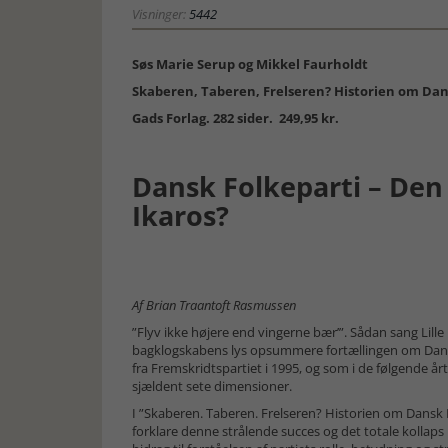
Visninger:
5442
Søs Marie Serup og Mikkel Faurholdt
Skaberen, Taberen, Frelseren? Historien om Dan
Gads Forlag. 282 sider. 249,95 kr.
Dansk Folkeparti – De
Ikaros?
Af Brian Traantoft Rasmussen
”Flyv ikke højere end vingerne bær’”. Sådan sang Lille 
bagklogskabens lys opsummere fortællingen om Dansk 
fra Fremskridtspartiet i 1995, og som i de følgende år
sjældent sete dimensioner.
I ”Skaberen. Taberen. Frelseren? Historien om Dansk 
forklare denne strålende succes og det totale kollaps 