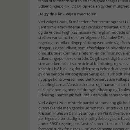
farvel til formandsposten efter valgnederlaget i 199
udlændingepolitik. Og DF øjnede en gylden mulighed
De gyldne år – Vejen mod solen
Ved valget i 2001, få måneder efter terrorangrebet i
Centrum-Demokraterne og Fremskridtspartiet, ud i gl
og da Anders Fogh Rasmussen ydmygt anmodede om en
støtten var værd. I de efterfølgende 10 år blev DF en 
regeringens udlændingepolitik og vænnede sig efterh
streger i Foghs udkast, som efterfølgende blev tilpasset
omdiskuteret kommunalreform, en del finanslove, en s
udlændingepolitiske område. De gik samtidigt fra at v
stor anerkendelse i store dele af befolkning, og ved v
knastfri i blå blok, og det slider som bekendt at være
gyldne periode var dog ifølge Serup og Faurholdt ikke ti
hyppige kontroverser med Det Konservative Folkepart
et curlingbarn af Venstres ledelse og finansministre.
til K, blev hun og hendes ”drenge”, Skaarup og Thule
udvikling i partiet gik helt i stå. Dét skulle senere vise
Ved valget i 2011 mistede partiet stemmer og gik fra 2
overraskende men ganske udramatisk, at trække sig s
Kristian Thulesen Dahl. Seismografen Pia K. overlevere
der higede efter stadig mere indflydelse og som havde
under SRSF-regeringens første år, men i takt med Lø
formandsudskiftninger i K, oplevede begge partier et v