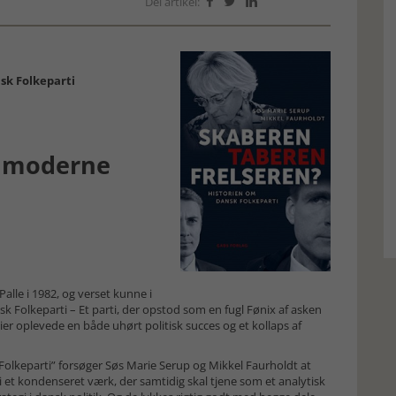
Del artikel:



sk Folkeparti
n moderne
Palle i 1982, og verset kunne i
Folkeparti – Et parti, der opstod som en fugl Fønix af asken
tier oplevede en både uhørt politisk succes og et kollaps af
Folkeparti” forsøger Søs Marie Serup og Mikkel Faurholdt at
i et kondenseret værk, der samtidig skal tjene som et analytisk