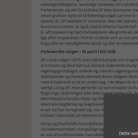
meningsmålingerne. Samtidigt tordnede DF’s hårdtsl
Parlamentet, og det EU-kritiske DF blev Danmarks stø
smart grafiker opfandt til folketingsvalget samme å
samme år. DF høstede 37 mandater, blev det største p
kunne konstatere, at også Liberal Alliance havde haft 
K., afhopperen og hjemmehjælperen alle grinte ad, bl
lige efter majestæten. Partiet strålede som en sol, en
begyndte en nedadgående spiral, og den accelerered
Forbrændte vinger – Et parti i frit fald
DF vandt valget i 2015, men tabte kampen om magten. 
at kritisere og blive hørt på afstand, blændede stadi
regeringsgrundlaget, stillede sig udenfor regeringsma
støttepartier og mistede dermed deres tidligere direkt
med til højbords er så en anden sag. I de følgende å
særligt LA og DF, men generelt var samarbejdet dysfun
flygtninge. Stemningen blev ikke meget bedre i DF, d
Med Messerschmidts Meld- og Feld-sag mistede DF til
alternativ bogføring og magthavernes pamperi. Samtid
knæk da han forregnede sig i sin, mente DFU’erne, ur
Kofoed i kølvandet på Messerschmidts EU-sag.
Serup og Faurholdts hovedpåstand er dog, DF’s største
Socialdemokratiets mangeårige og vellykkede analyse
Dette web
et utal af professionelle, metodiske undersøgelser af d