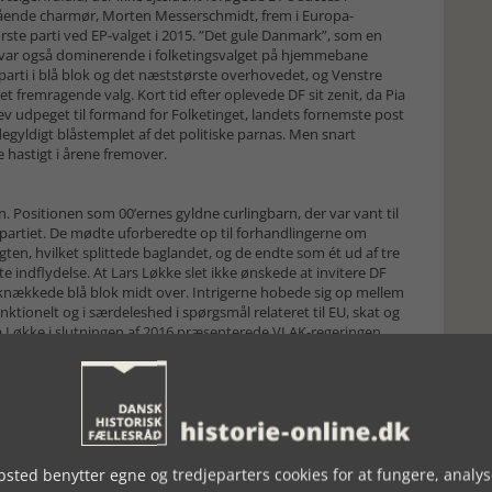
ående charmør, Morten Messerschmidt, frem i Europa-
rste parti ved EP-valget i 2015. ”Det gule Danmark”, som en
r, var også dominerende i folketingsvalget på hjemmebane
arti i blå blok og det næststørste overhovedet, og Venstre
et fremragende valg. Kort tid efter oplevede DF sit zenit, da Pia
ev udpeget til formand for Folketinget, landets fornemste post
degyldigt blåstemplet af det politiske parnas. Men snart
e hastigt i årene fremover.
Positionen som 00’ernes gyldne curlingbarn, der var vant til
g partiet. De mødte uforberedte op til forhandlingerne om
gten, hvilket splittede baglandet, og de endte som ét ud af tre
e indflydelse. At Lars Løkke slet ikke ønskede at invitere DF
r knækkede blå blok midt over. Intrigerne hobede sig op mellem
ktionelt og i særdeleshed i spørgsmål relateret til EU, skat og
a Løkke i slutningen af 2016 præsenterede VLAK-regeringen.
svarende deres ry for at være et parti, der bekæmpede
ig led ungdomspartiets støtte til Thulesen Dahl et kraftigt
etfærdige og brutale behandling af Anders Vistisen og Peter
 problem reelt lå et helt andet sted – nemlig i
r af DF’s vælgersegment. Fra 2007 og indtil 2015 udarbejdede S
sted benytter egne og tredjeparters cookies for at fungere, analys
e vælgere, der igennem årene var skiftet fra S til DF. Resultatet