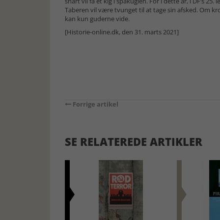
snart vil få et kig i spåkuglen. For i dette år, i DF’s 2
Taberen vil være tvunget til at tage sin afsked. Om kr
kan kun guderne vide.
[Historie-online.dk, den 31. marts 2021]
Forrige artikel
SE RELATEREDE ARTIKLER