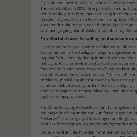
Og Skaberen, nestoren Pia. K., står ikke længere tavs i
Thulesen Dahl, der i 2015 førte partiet til en uhørt po
den ikoniske partistifter, men som i dag fremstår so
på solen. Og hvad så med Frelseren, kronprinsen Messe
graverende dokumenter, og at hans hang til foie gras,
sommerlige gang blandt Bakkens radiobiler og øltelt
En velfortalt Ikaros-fortælling med små bump u
Overordnet betragtet skæmmes ”Skaberen. Taberen. Fr
Anonymiteten er forståelig, da tidligere udgivelser om
hyppigt fra lukkede møder og intime frokoster, uden at
det sagte. På samme vis fremstår værket desværre uden
forvirres man som læser desuden af værkets kronologi
stoffet. Hvorfor hører vi fx mere om ”Tulle-mad”, ko
tørklæde-, moské- og ghettodebatten, hvor netop parti
samfundsdebattens dagsorden? Det vil selvfølgelig al
emner der regnes som mest relevante, men til tider spr
og beslutningsprocesser.
Søs Marie Serup og Mikkel Faurholdt har dog leveret 
om meget mere og andet end kun fortællingen om DF, d
Frelseren?” er nemlig også fortællingen om Borgens st
politiske forhandlinger, og om det altafgørende i at f
Det er ikke til at vide, hvordan fremtiden ser ud for D