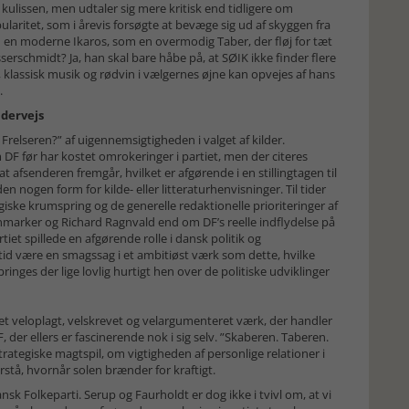
 kulissen, men udtaler sig mere kritisk end tidligere om
pularitet, som i årevis forsøgte at bevæge sig ud af skyggen fra
m en moderne Ikaros, som en overmodig Taber, der fløj for tæt
rschmidt? Ja, han skal bare håbe på, at SØIK ikke finder flere
 klassisk musik og rødvin i vælgernes øjne kan opvejes af hans
e.
ndervejs
elseren?” af uigennemsigtigheden i valget af kilder.
 DF før har kostet omrokeringer i partiet, men der citeres
 afsenderen fremgår, hvilket er afgørende i en stillingtagen til
 nogen form for kilde- eller litteraturhenvisninger. Til tider
ske krumspring og de generelle redaktionelle prioriteringer af
rnmarker og Richard Ragnvald end om DF’s reelle indflydelse på
et spillede en afgørende rolle i dansk politik og
tid være en smagssag i et ambitiøst værk som dette, hvilke
inges der lige lovlig hurtigt hen over de politiske udviklinger
et veloplagt, velskrevet og velargumenteret værk, der handler
er ellers er fascinerende nok i sig selv. ”Skaberen. Taberen.
rategiske magtspil, om vigtigheden af personlige relationer i
orstå, hvornår solen brænder for kraftigt.
ansk Folkeparti. Serup og Faurholdt er dog ikke i tvivl om, at vi