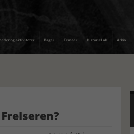
eder og aktiviteter
Bøger
Temaer
HistorieLab
Arkiv
 Frelseren?