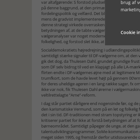
brug af 
var altafgørende: S forstod pludseligt DF’s vælgerse
på denne baggrund, at den primære konflikt mellem DF
marketin
fordelingspolitik og velfærd. Det blev et afgørende e
mens de gradvist implementerede en tydelig symbol
denne strategi virkede overraskende godt. Hverken ve
betydningen af, at de tabte vælgere til S. Thulesen D
Cookie in
vælgeranalyser var noget moderne, ubrugeligt pjat. 
folkelighed, og forstod slet ikke, at seismografen va
Socialdemokratiets højredrejning i udlændingepolitikk
samtidigt stærke signaler til DF-vælgerne om, at den væ
gik det dog, da Thulesen Dahl, grundet grundige fru
som DF selv bidrog til ved en klapjagt på alle LA-mær
flirten endte i DF-vælgernes øjne med at legitimere
trumfkort, som de havde levet højt på gennem 00’erne.
for deres uheldige ageren i en lang række sager, fx 
ikke var nok, fik Thulesen Dahl ørerne i vælgermaskine
veltilrettelagte ”Arne”-reform.
I dag står partiet dårligere end nogensinde før, og de 
den karismatiske Vermund, som på en let og folkelig fa
det i sin tid. DF-traditionen med stram topstyring e
kritiserer partiet for ikke at forstå betydningen af at 
børneområdet. Samtidigt påpeger de unge, at den ga
talentudviklingsprogrammer, SoMe-kommunikation og
meget siden 1995, og fremstår derfor utidssvarende