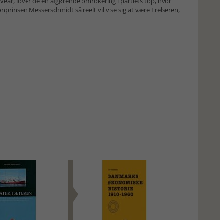
5. leveår, lover de en afgørende omrokering i partiets top, hvor
onprinsen Messerschmidt så reelt vil vise sig at være Frelseren,