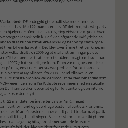
8 åbnede muligheden for et markant ryk i Venstres
.
 USA, skubbede DF endegyldigt de politiske modstandere,
emslens hav. Med 22 mandater blev DF det tredjestørste parti,
 hjælpende hånd til en VK-regering vidste Pia K. godt, hvad
sværvægter i dansk politik. De fik en afgørende indflydelse på
ånden til at kunne formulere ønsker og behov og sætte røde
 til en DF-venlig politik. Det blev over årene til et par krige, en
tor velfærdsaftale i 2006 og et utal af stramninger på det
ære ”ikke stuerene” til at blive et etableret magtparti, som nød
alget i 2007 gik de yderligere frem. Tiden var dog bestemt ikke
 tæt på magtens tinde. Det største problem for DF i partiets
lblivelsen af Ny Alliance, fra 2008 Liberal Alliance, eller
i. DF’s største problem var derimod, at de blev behandlet som
 I VOK-regeringen, som Pia K. døbte regeringen med en stikpille
sen Dahl, simpelthen opvartet og for forvænte, og den interne
 sig at koste dem dyrt.
5 til 22 mandater og året efter valgte Pia K., meget
om partiformand og overdrage posten til partiets kronprins,
de efter 16 år på posten et anerkendt parti i topform, et parti,
 et solidt tag i befolkningen. Venstre stormede samtidigt frem
kkes GGGI-sager og bilagsproblemer samt de fortsatte
ælgerfrafald, der ikke sjældent forøgede DF’s succes i