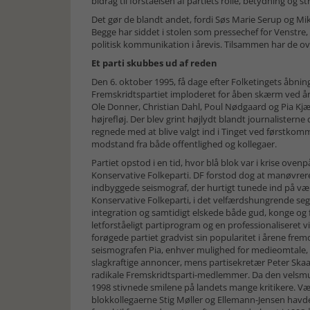
bidrag til forståelsen af partiets rolle, betydning og s
Det gør de blandt andet, fordi Søs Marie Serup og Mik
Begge har siddet i stolen som pressechef for Venstre,
politisk kommunikation i årevis. Tilsammen har de ov
Et parti skubbes ud af reden
Den 6. oktober 1995, få dage efter Folketingets åbnin
Fremskridtspartiet imploderet for åben skærm ved års
Ole Donner, Christian Dahl, Poul Nødgaard og Pia Kjæ
højrefløj. Der blev grint højlydt blandt journalister
regnede med at blive valgt ind i Tinget ved førstkom
modstand fra både offentlighed og kollegaer.
Partiet opstod i en tid, hvor blå blok var i krise ove
Konservative Folkeparti. DF forstod dog at manøvrere
indbyggede seismograf, der hurtigt tunede ind på væl
Konservative Folkeparti, i det velfærdshungrende s
integration og samtidigt elskede både gud, konge og f
letforståeligt partiprogram og en professionaliseret
forøgede partiet gradvist sin popularitet i årene frem
seismografen Pia, enhver mulighed for medieomtale,
slagkraftige annoncer, mens partisekretær Peter Skaar
radikale Fremskridtsparti-medlemmer. Da den velsmur
1998 stivnede smilene på landets mange kritikere. Væ
blokkollegaerne Stig Møller og Ellemann-Jensen havde