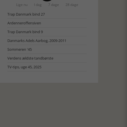
Lige nu
I dag
7 dage
28 dage
Trap Danmark bind 27
Ardenneroffensiven
Trap Danmark bind 9
Danmarks Adels Aarbog, 2009-2011
Sommeren '45
Verdens ældste tandbørste
TV-tips, uge 45, 2025