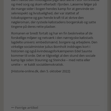
og med sorg og skam efterladt i fjorden. Læserne følger på
de mange sider i bogen hendes kamp for at genvinde sin
selvrespekt og livsduelighed, der var støttet af
tobakspigerne og gav hende kraft til at skrive den
nøgleroman, der rystede købstadens borgerskab og satte
tingene på deres rette pladser.
Romanen er bredt fortalt og har en fin beskrivelse af de
forskellige miljøer og netværk i den nørrejyske købstads
lagdelte univers: embedsmænd, borgere og arbejdere. Den
virkelige socialminister Julius Bomholt inddrages kort i
historien og også kvindesagsforkæmperen Edel Saunte
kommer til orde. Det er tilgiveligt al den stund den sociale
kamp lige siden Stauning og Steincke – med rette eller
urette – er kaldt socialdemokratisk.
[Historie-online.dk, den 5. oktober 2022]
Forrige artikel