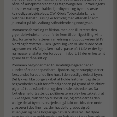
både på arbejdsmarkedet og i fagbevægelsen. Fortællingens
kulisse er Aalborg – kaldet Fjordbyen – og byens største
kvindelige arbejdsplads, C.W. Obels Tobaksfabrik, hvis
historie Elsebeth Dissing er fortrolig med efter 40 år som
journalist på bla. Aalborg Stiftstidende og Nordjyske.
Romanens fortælling er fiktion, men den illustrerer den
gryende kvindekamp der førte frem til den ligestilling, vi har i
dag, fortæller forfatteren i anledning af bogudgivelsen til TV
Nord og fortsætter – Den ligestilling kan vi ikke tillade os at
tage som en selvfølge. Den skal vi passe på. I USA er der lige
nu masser af stater, der forbyder fri abort. Så der er bestemt
grund til at råbe lidt op.
Romanen begynder med to samtidige begivenheder.
Fundet af et dødt spædbarn i fjorden, og en stuepige der er
forsvundet fra et af de fine huse i den vestlige dele af byen.
Det lykkes ikke borgerskabet at holde historien bag de to
begivenheder skjult for offentligheden på grund af de aktive
piger på tobaksfabrikken og den lokale avisredaktør. Da
fortielserne fortsatte, og politimesteren blev bestukket til at
lukke sagen, trak det op til social uro, og arbejderne i den
østlige del af byen overvejede at gå i aktion, blev den onde
grosserer i det fine hus, der havde forgrebet sig på
stuepigen og hans borgerlige netværk afsløret. Det døde
barn havde den voldtagede pige født alene i stor fortvivlelse