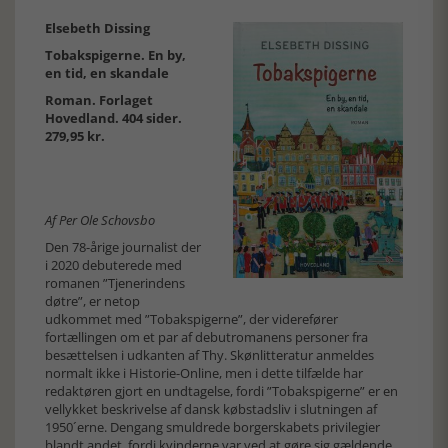
Elsebeth Dissing
Tobakspigerne. En by,
en tid, en skandale
Roman. Forlaget
Hovedland. 404 sider.
279,95 kr.
Af Per Ole Schovsbo
Den 78-årige journalist der
i 2020 debuterede med
romanen ”Tjenerindens
døtre”, er netop
udkommet med ”Tobakspigerne”, der viderefører
fortællingen om et par af debutromanens personer fra
besættelsen i udkanten af Thy. Skønlitteratur anmeldes
normalt ikke i Historie-Online, men i dette tilfælde har
redaktøren gjort en undtagelse, fordi ”Tobakspigerne” er en
vellykket beskrivelse af dansk købstadsliv i slutningen af
1950´erne. Dengang smuldrede borgerskabets privilegier
blandt andet, fordi kvinderne var ved at gøre sig gældende