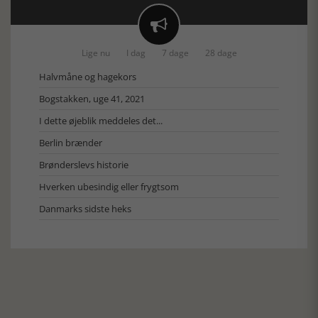

Lige nu
I dag
7 dage
28 dage
Halvmåne og hagekors
Bogstakken, uge 41, 2021
I dette øjeblik meddeles det...
Berlin brænder
Brønderslevs historie
Hverken ubesindig eller frygtsom
Danmarks sidste heks