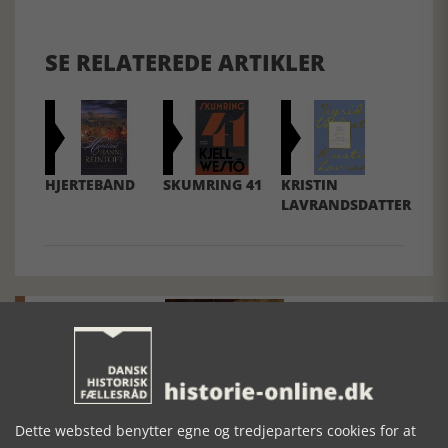
SE RELATEREDE ARTIKLER
HJERTEBÅND
SKUMRING 41
KRISTIN
LAVRANDSDATTER
Mosefolket
Dette websted benytter egne og tredjeparters cookies for at
Den største samling af moselig i verden på Museum