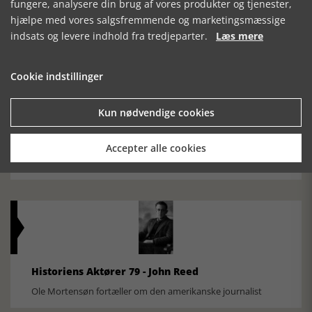
fungere, analysere din brug af vores produkter og tjenester,
Silkeborg Hovedgården
hjælpe med vores salgsfremmende og marketingsmæssige
indsats og levere indhold fra tredjeparter.
Læs mere
Cookie indstillinger
Kun nødvendige cookies
Historisk festival i Faaborg
Accepter alle cookies
FOBURGH Faaborg Internationale Historie Festival 2026 30.
oktober - 1. november 2026
Historiens Aktører 79 - John Reed
Ole Mortensøn fortæller om den amerikanske journalist