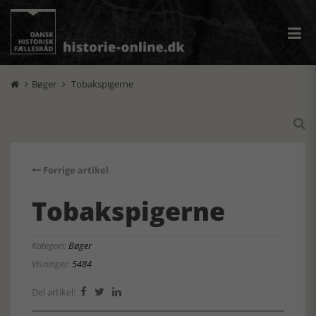
Bøger
Tobakspigerne



Forrige artikel
Tobakspigerne
Kategori:
Bøger
Visninger:
5484
Del artikel:


