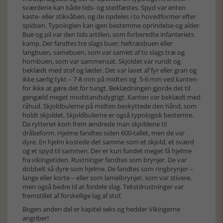
sværdene kan både tids- og stedfæstes. Spyd var enten
kaste- eller stikvåben, og de opdeles i to hovedformer efter
spidsen. Typologien kan igen bestemme oprindelse og alder.
Bue og pil var den tids artilleri, som forberedte infanteriets
kamp. Der fandtes tre slags buer: heltræsbuen eller
langbuen, samebuen, som var samlet af to slags træ og
hornbuen, som var sammensat. Skjoldet var rundt og
beklædt med stof og læder. Det var lavet af fyr eller gran og
ikke særlig tykt – 7-8 mm på midten og 5-6 mm ved kanten-
for ikke at gøre det for tungt. Beklædningen gjorde det til
gengæld meget modstandsdygtigt. Kanten var beklædt med
råhud. Skjoldbulerne på midten beskyttede den hånd, som
holdt skjoldet. Skjoldbulerne er også typologisk bestemte.
Da rytteriet kom frem ændrede man skjoldene til
dråbeform. Hjelme fandtes siden 600-tallet, men de var
dyre. En hjelm kostede det samme som et skjold, et sværd
og et spyd til sammen. Der er kun fundet meget få hjelme
fra vikingetiden. Rustninger fandtes som brynjer. De var
dobbelt så dyre som hjelme. De fandtes som ringbrynjer –
lange eller korte – eller som lamelbrynjer, som var stivere,
men også bedre til at fordele slag. Tekstilrustninger var
fremstillet af forskellige lag af stof.
Bogen anden del er kapitel seks og hedder Vikingerne
angriber!