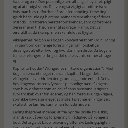
hæder og ære. Den personlige ære afhang af loyalitet, pligt
og af at undgå skam. Det var også vigtigt at udføre hævn,
hvis man blev udfordret af ord eller handling. Disse ting
gjaldt både ude og hjemme. Kvinders ære afhang af deres
mænds. Forfatteren beretter om kvinder, som opfordrede
deres mænd til hævn eller til at drage i kamp. Det var
ærefuldt at dø i kamp, men skamfuldt at flygte.
Vikingernes religion er i bogen koncentreret om Odin, Tor og
Tyr samt om de mange forestillinger om forskellige
dødsriger, alt efter hvor og hvordan man døde. Da bogens
tema er vikingerne i krig er det de relevante emner at tage
op.
Kapitel to hedder ”Vikingernes militære organisation”. Med
bogens tema et meget relevant kapitel. I begyndelsen af
vikingetiden var hirden den grundlæggende enhed. Det var
høvdingens/drottens/fyrstens personlige hær af krigere,
som blev opfattet som en del af hans husstand. Krigerne
svor troskab over for lederen, og han foretrak unge krigere,
som ikke havde så meget at miste. Først når en kriger selv
skulle stifte familie, kunne han forlade hirden.
Ledingsbegrebet indebar, at frie bønder skulle stille skib,
mandskab, våben og forplejning til rådighed på kongens
bud. Dette gjaldt både forsvar og offensiv. Ledingspligten
kunne også omfatte store anlægsarbejder, altså nærmest en