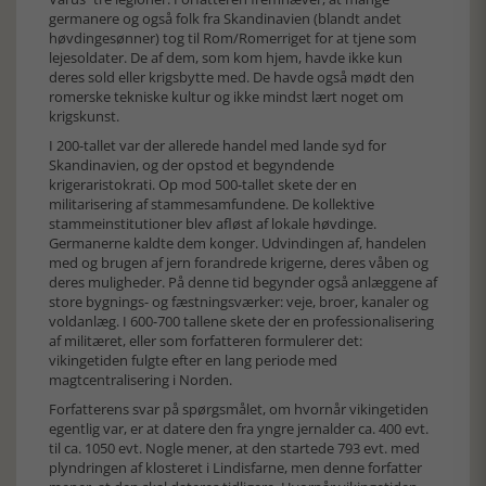
germanere og også folk fra Skandinavien (blandt andet
høvdingesønner) tog til Rom/Romerriget for at tjene som
lejesoldater. De af dem, som kom hjem, havde ikke kun
deres sold eller krigsbytte med. De havde også mødt den
romerske tekniske kultur og ikke mindst lært noget om
krigskunst.
I 200-tallet var der allerede handel med lande syd for
Skandinavien, og der opstod et begyndende
krigeraristokrati. Op mod 500-tallet skete der en
militarisering af stammesamfundene. De kollektive
stammeinstitutioner blev afløst af lokale høvdinge.
Germanerne kaldte dem konger. Udvindingen af, handelen
med og brugen af jern forandrede krigerne, deres våben og
deres muligheder. På denne tid begynder også anlæggene af
store bygnings- og fæstningsværker: veje, broer, kanaler og
voldanlæg. I 600-700 tallene skete der en professionalisering
af militæret, eller som forfatteren formulerer det:
vikingetiden fulgte efter en lang periode med
magtcentralisering i Norden.
Forfatterens svar på spørgsmålet, om hvornår vikingetiden
egentlig var, er at datere den fra yngre jernalder ca. 400 evt.
til ca. 1050 evt. Nogle mener, at den startede 793 evt. med
plyndringen af klosteret i Lindisfarne, men denne forfatter