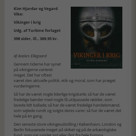
Kim Hjardar og Vegard
Vike:
Vikinger i krig
Udg. af Turbine forlaget
398 sider, ill., 369,95 kr.
Af Anders Ellegaard
Gennem tiderne har synet
på vikingerne varieret
meget. Det har oftest
været den aktuelle politik, etik og moral, som har præget
vurderingerne.
Så har de været nogle liderlige krigskarle; så har de været
fredelige bønder med nogle få utilpassede rødder, som
lavede lidt ballade; så har de været fredelige handelsmænd,
som sejlede rundt og solgte deres varer; så har de været det
hele på én gang.
Den seneste store vikingeudstilling i København, London og
Berlin fokuserede meget på skibet og på de arkæologiske
fund, som var samlet ind eller lånt fra hele Europa.