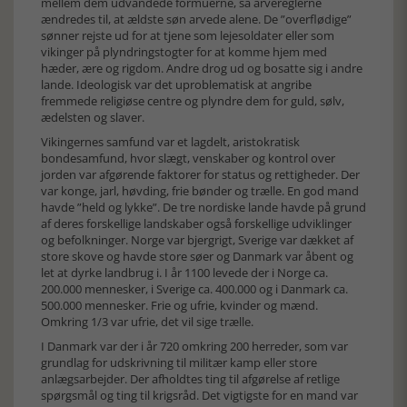
mellem dem udvandede formuerne, så arvereglerne
ændredes til, at ældste søn arvede alene. De ”overflødige”
sønner rejste ud for at tjene som lejesoldater eller som
vikinger på plyndringstogter for at komme hjem med
hæder, ære og rigdom. Andre drog ud og bosatte sig i andre
lande. Ideologisk var det uproblematisk at angribe
fremmede religiøse centre og plyndre dem for guld, sølv,
ædelsten og slaver.
Vikingernes samfund var et lagdelt, aristokratisk
bondesamfund, hvor slægt, venskaber og kontrol over
jorden var afgørende faktorer for status og rettigheder. Der
var konge, jarl, høvding, frie bønder og trælle. En god mand
havde ”held og lykke”. De tre nordiske lande havde på grund
af deres forskellige landskaber også forskellige udviklinger
og befolkninger. Norge var bjergrigt, Sverige var dækket af
store skove og havde store søer og Danmark var åbent og
let at dyrke landbrug i. I år 1100 levede der i Norge ca.
200.000 mennesker, i Sverige ca. 400.000 og i Danmark ca.
500.000 mennesker. Frie og ufrie, kvinder og mænd.
Omkring 1/3 var ufrie, det vil sige trælle.
I Danmark var der i år 720 omkring 200 herreder, som var
grundlag for udskrivning til militær kamp eller store
anlægsarbejder. Der afholdtes ting til afgørelse af retlige
spørgsmål og ting til krigsråd. Det vigtigste for en mand var