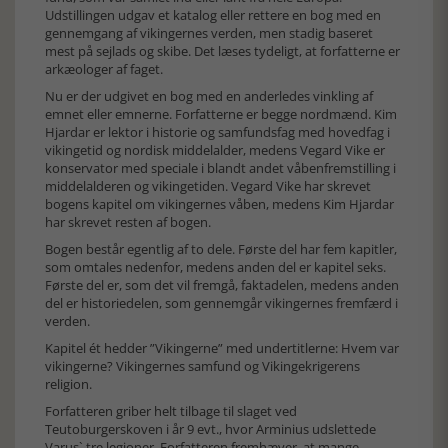
Udstillingen udgav et katalog eller rettere en bog med en
gennemgang af vikingernes verden, men stadig baseret
mest på sejlads og skibe. Det læses tydeligt, at forfatterne er
arkæologer af faget.
Nu er der udgivet en bog med en anderledes vinkling af
emnet eller emnerne. Forfatterne er begge nordmænd. Kim
Hjardar er lektor i historie og samfundsfag med hovedfag i
vikingetid og nordisk middelalder, medens Vegard Vike er
konservator med speciale i blandt andet våbenfremstilling i
middelalderen og vikingetiden. Vegard Vike har skrevet
bogens kapitel om vikingernes våben, medens Kim Hjardar
har skrevet resten af bogen.
Bogen består egentlig af to dele. Første del har fem kapitler,
som omtales nedenfor, medens anden del er kapitel seks.
Første del er, som det vil fremgå, faktadelen, medens anden
del er historiedelen, som gennemgår vikingernes fremfærd i
verden.
Kapitel ét hedder ”Vikingerne” med undertitlerne: Hvem var
vikingerne? Vikingernes samfund og Vikingekrigerens
religion.
Forfatteren griber helt tilbage til slaget ved
Teutoburgerskoven i år 9 evt., hvor Arminius udslettede
Varus` tre legioner. Forfatteren fremhæver, at mange