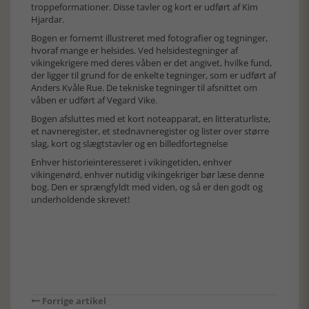
troppeformationer. Disse tavler og kort er udført af Kim
Hjardar.
Bogen er fornemt illustreret med fotografier og tegninger,
hvoraf mange er helsides. Ved helsidestegninger af
vikingekrigere med deres våben er det angivet, hvilke fund,
der ligger til grund for de enkelte tegninger, som er udført af
Anders Kvåle Rue. De tekniske tegninger til afsnittet om
våben er udført af Vegard Vike.
Bogen afsluttes med et kort noteapparat, en litteraturliste,
et navneregister, et stednavneregister og lister over større
slag, kort og slægtstavler og en billedfortegnelse
Enhver historieinteresseret i vikingetiden, enhver
vikingenørd, enhver nutidig vikingekriger bør læse denne
bog. Den er sprængfyldt med viden, og så er den godt og
underholdende skrevet!
Forrige artikel