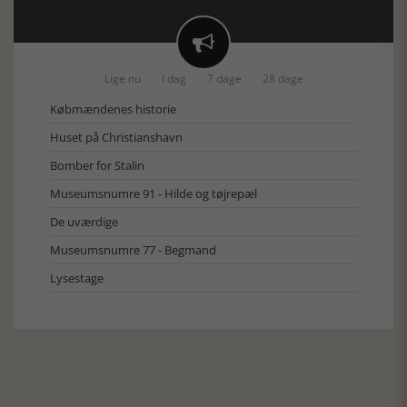

Lige nu
I dag
7 dage
28 dage
Købmændenes historie
Huset på Christianshavn
Bomber for Stalin
Museumsnumre 91 - Hilde og tøjrepæl
De uværdige
Museumsnumre 77 - Begmand
Lysestage