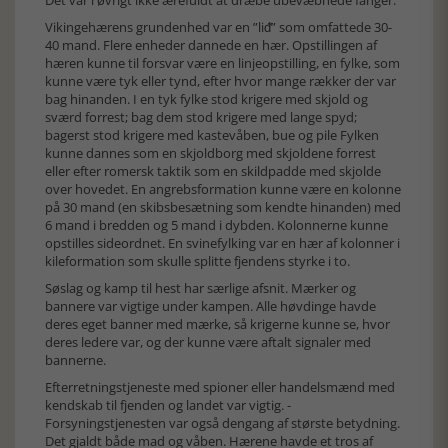
Det var i øvrigt ikke ærefuldt at dræbe ubevæbnede fanger.
Vikingehærens grundenhed var en ”liᵭ” som omfattede 30-
40 mand. Flere enheder dannede en hær. Opstillingen af
hæren kunne til forsvar være en linjeopstilling, en fylke, som
kunne være tyk eller tynd, efter hvor mange rækker der var
bag hinanden. I en tyk fylke stod krigere med skjold og
sværd forrest; bag dem stod krigere med lange spyd;
bagerst stod krigere med kastevåben, bue og pile Fylken
kunne dannes som en skjoldborg med skjoldene forrest
eller efter romersk taktik som en skildpadde med skjolde
over hovedet. En angrebsformation kunne være en kolonne
på 30 mand (en skibsbesætning som kendte hinanden) med
6 mand i bredden og 5 mand i dybden. Kolonnerne kunne
opstilles sideordnet. En svinefylking var en hær af kolonner i
kileformation som skulle splitte fjendens styrke i to.
Søslag og kamp til hest har særlige afsnit. Mærker og
bannere var vigtige under kampen. Alle høvdinge havde
deres eget banner med mærke, så krigerne kunne se, hvor
deres ledere var, og der kunne være aftalt signaler med
bannerne.
Efterretningstjeneste med spioner eller handelsmænd med
kendskab til fjenden og landet var vigtig. -
Forsyningstjenesten var også dengang af største betydning.
Det gjaldt både mad og våben. Hærene havde et tros af