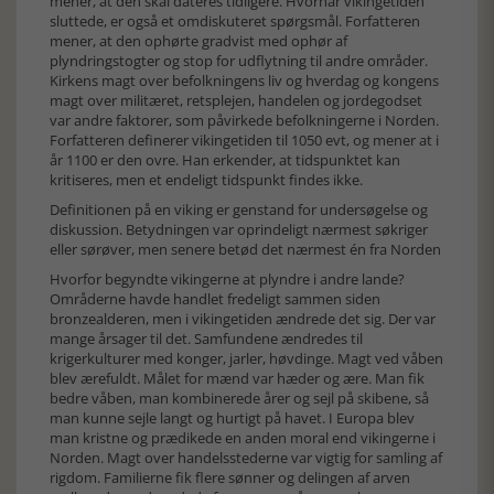
mener, at den skal dateres tidligere. Hvornår vikingetiden
sluttede, er også et omdiskuteret spørgsmål. Forfatteren
mener, at den ophørte gradvist med ophør af
plyndringstogter og stop for udflytning til andre områder.
Kirkens magt over befolkningens liv og hverdag og kongens
magt over militæret, retsplejen, handelen og jordegodset
var andre faktorer, som påvirkede befolkningerne i Norden.
Forfatteren definerer vikingetiden til 1050 evt, og mener at i
år 1100 er den ovre. Han erkender, at tidspunktet kan
kritiseres, men et endeligt tidspunkt findes ikke.
Definitionen på en viking er genstand for undersøgelse og
diskussion. Betydningen var oprindeligt nærmest søkriger
eller sørøver, men senere betød det nærmest én fra Norden
Hvorfor begyndte vikingerne at plyndre i andre lande?
Områderne havde handlet fredeligt sammen siden
bronzealderen, men i vikingetiden ændrede det sig. Der var
mange årsager til det. Samfundene ændredes til
krigerkulturer med konger, jarler, høvdinge. Magt ved våben
blev ærefuldt. Målet for mænd var hæder og ære. Man fik
bedre våben, man kombinerede årer og sejl på skibene, så
man kunne sejle langt og hurtigt på havet. I Europa blev
man kristne og prædikede en anden moral end vikingerne i
Norden. Magt over handelsstederne var vigtig for samling af
rigdom. Familierne fik flere sønner og delingen af arven