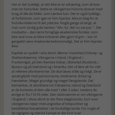
Her er det tydeligt, at det ikke er en arkæolog, som skriver,
men en historiker. Dette er vikingernes historie skrevet med
brug af alle de kilder, som tænkes kan. Det er også tydeligt,
at forfatteren, som igen er Kim Hjardar, ikke er bleg for at
fortolke kilderne til det yderste. Nogle gange så langt, at
man som sindig jyde tænker: ”Ahr, ka´ det nu ow pas´ ”. Det
modsatte – den tørre forsigtige akademiske forsker, som
ikke skal vove at blive kritiseret eller gjort til grin – kan til
gengæld være dræbende kedsommeligt. Det er Kim Hjardar
ikke.
Kapitlet er opdelt i otte afsnit: Øerne i Vesterled (Orkney- og
Shetlandsøerne), Vikingerne i Irland, i England, i
Frankerriget, på Den iberiske Halvø, i Østerled (Rusland), i
Byzans og på Grønland og i Amerika. Det vil føre alt for vidt
at referere afsnittene her. De skal læses stille og roligt. De er
sprængfyldt med personnavne, stednavne, årstal og
hændelser. Meget grundigt og meget fængslende. Det
bemærkes, at afsnittene om Færøerne, Island og Grønland
er de korteste af dem alle med 1 eller 2 sider, medens de
øvrige er fra 7 til 55 sider. Den sidstnævnte er om vikingerne
i England. I disse afsnit er der flere slægtstavler, kort over
vikingernes rejser med angivelse af tidspunkter og
besiddelser/besættelser i de forskellige lande. For nogle af
de vigtigste og største kampe er der kort over