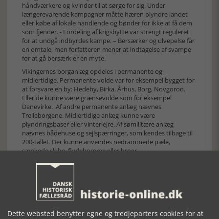
håndværkere og kvinder til at sørge for sig. Under
længerevarende kampagner måtte hæren plyndre landet
eller købe af lokale handlende og bønder for ikke at få dem
som fjender. - Fordeling af krigsbytte var strengt reguleret
for at undgå indbyrdes kampe. – Bersærker og ulvepelse får
en omtale, men forfatteren mener at indtagelse af svampe
for at gå bersærk er en myte.
Vikingernes borganlæg opdeles i permanente og
midlertidige. Permanente volde var for eksempel bygget for
at forsvare en by: Hedeby, Birka, Århus, Borg, Novgorod.
Eller de kunne være grænsevolde som for eksempel
Danevirke. Af andre permanente anlæg nævnes
Trelleborgene. Midlertidige anlæg kunne være
plyndringsbaser eller vinterlejre. Af sømilitære anlæg
nævnes bådehuse og sejlspærringer, som kendes tilbage til
200-tallet. Der kunne anvendes nedrammede pæle,
sænkede skibe, flydebomme eller broer.
Kapitel fire hedder ”Vikingernes skibe”. Et potent
magtsymbol, et vigtigt transportmiddel og forudsætningen
for politisk magt og prestige. Sejlet var forudsætningen for
hurtig sejlads på åbent hav, men forfatteren fremhæver
også kølen som forudsætning for manøvreringen under sejl.
Selv om krigere kan have set sejl under deres rejser til
Dette websted benytter egne og tredjeparters cookies for at
Romerriget blev det først almindeligt i Norden fra 600-tallet.