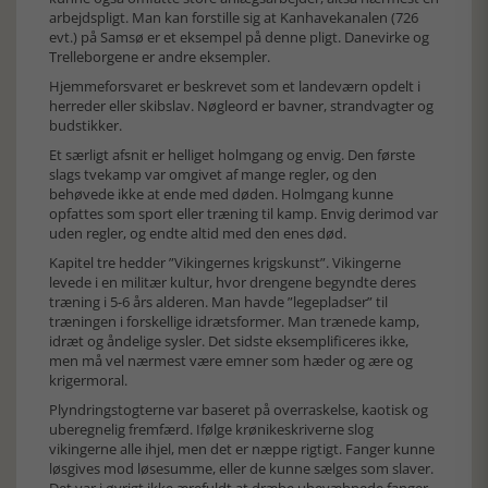
arbejdspligt. Man kan forstille sig at Kanhavekanalen (726
evt.) på Samsø er et eksempel på denne pligt. Danevirke og
Trelleborgene er andre eksempler.
Hjemmeforsvaret er beskrevet som et landeværn opdelt i
herreder eller skibslav. Nøgleord er bavner, strandvagter og
budstikker.
Et særligt afsnit er helliget holmgang og envig. Den første
slags tvekamp var omgivet af mange regler, og den
behøvede ikke at ende med døden. Holmgang kunne
opfattes som sport eller træning til kamp. Envig derimod var
uden regler, og endte altid med den enes død.
Kapitel tre hedder ”Vikingernes krigskunst”. Vikingerne
levede i en militær kultur, hvor drengene begyndte deres
træning i 5-6 års alderen. Man havde ”legepladser” til
træningen i forskellige idrætsformer. Man trænede kamp,
idræt og åndelige sysler. Det sidste eksemplificeres ikke,
men må vel nærmest være emner som hæder og ære og
krigermoral.
Plyndringstogterne var baseret på overraskelse, kaotisk og
uberegnelig fremfærd. Ifølge krønikeskriverne slog
vikingerne alle ihjel, men det er næppe rigtigt. Fanger kunne
løsgives mod løsesumme, eller de kunne sælges som slaver.