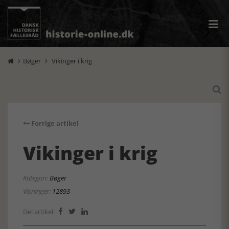
Bøger
Vikinger i krig



Forrige artikel
Vikinger i krig
Kategori:
Bøger
Visninger:
12893
Del artikel:


