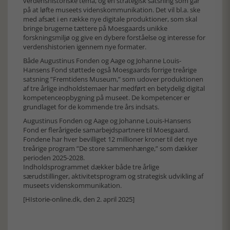
verdenshistoriske tema, og en strategisk satsning som går
på at løfte museets videnskommunikation. Det vil bl.a. ske
med afsæt i en række nye digitale produktioner, som skal
bringe brugerne tættere på Moesgaards unikke
forskningsmiljø og give en dybere forståelse og interesse for
verdenshistorien igennem nye formater.
Både Augustinus Fonden og Aage og Johanne Louis-
Hansens Fond støttede også Moesgaards forrige treårige
satsning ”Fremtidens Museum,” som udover produktionen
af tre årlige indholdstemaer har medført en betydelig digital
kompetenceopbygning på museet. De kompetencer er
grundlaget for de kommende tre års indsats.
Augustinus Fonden og Aage og Johanne Louis-Hansens
Fond er flerårigede samarbejdspartnere til Moesgaard.
Fondene har hver bevilliget 12 millioner kroner til det nye
treårige program ”De store sammenhænge,” som dækker
perioden 2025-2028.
Indholdsprogrammet dækker både tre årlige
særudstillinger, aktivitetsprogram og strategisk udvikling af
museets videnskommunikation.
[HIstorie-online.dk, den 2. april 2025]