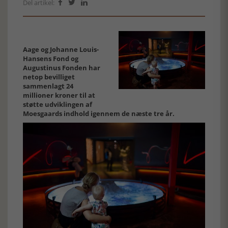
Del artikel:



Aage og Johanne Louis-
Hansens Fond og
Augustinus Fonden har
netop bevilliget
sammenlagt 24
millioner kroner til at
støtte udviklingen af
Moesgaards indhold igennem de næste tre år.