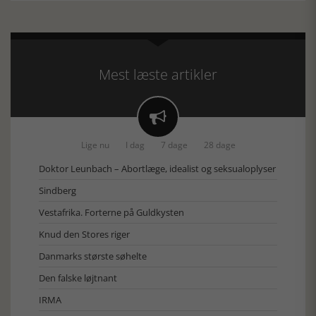
Mest læste artikler

Lige nu
I dag
7 dage
28 dage
Doktor Leunbach – Abortlæge, idealist og seksualoplyser
Sindberg
Vestafrika. Forterne på Guldkysten
Knud den Stores riger
Danmarks største søhelte
Den falske løjtnant
IRMA