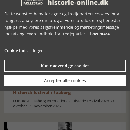
Dette websted benytter egne og tredjeparters cookies for at
fungere, analysere din brug af vores produkter og tjenester,
hjælpe med vores salgsfremmende og marketingsmæssige
Mosefolket
indsats og levere indhold fra tredjeparter.
Læs mere
Den største samling af moselig i verden på Museum
Silkeborg Hovedgården
Cookie indstillinger
Kun nødvendige cookies
Accepter alle cookies
Historisk festival i Faaborg
FOBURGH Faaborg Internationale Historie Festival 2026 30.
oktober - 1. november 2026