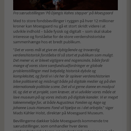
Fra særudstillingen 'På Djengis Kahns stepper' på Moesgaard
Med to store fondsbevillinger i ryggen på hver 12 millioner
kroner kan Moesgaard nu gå et stort skridt videre i at
udvikle indhold – både fysisk og digitalt – som skal skabe
interesse og forståelse for de store verdenshistoriske
sammenhænge hos et bredt publikum.
”
Det er vores mål at give en dybtgående og troværdig
verdenshistorisk forståelse til så stort et publikum som muligt.
Det mener vi, er blevet vigtigere end nogensinde, både fordi
mange af vores store samfundsudfordringer er globale
problemstillinger med betydelig historisk dybde og
kompleksitet, og fordi vi i de her år oplever verdenshistorien
blive politiseret og misbrugt både på digitale medier og på den
internationale politiske scene. Det vil vi gerne danne en modpol
til, og det er et projekt, som kræver, at vi udvikler vores måde at
lave museum på og vores indsats på digitale kanaler. Vi er meget
taknemmelige for, at både Augustinus Fonden og Aage og
Johanne Louis-Hansens Fond vil hjælpe os i det arbejde
,” siger
Mads Kähler Holst, direktør på Moesgaard Museum.
Bevillingerne dækker både Moesgaards kommende tre
særudstillinger, som omhandler hver deres